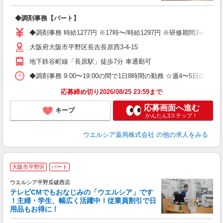
プ
◆調剤事務【パート】
通
◆調剤事務 時給1277円 ※17時〜/時給1297円 ※研修期間3ヶ
大阪府大阪市平野区長吉長原西3-4-15
地下鉄谷町線「長原駅」徒歩7分 車通勤可
◆調剤事務 9:00〜19:00の間で1日8時間の勤務 ☆週4〜5日の
応募締め切り2026/08/25 23:59まで
応募画面へ進む
キープ
かんたん3ステップ！
ウエルシア薬局株式会社
の他の求人をみる
大阪市平野区
パート
ウエルシア平野瓜破西店
テレビCMでもおなじみの「ウエルシア」です
！主婦・学生、幅広く活躍中！従業員割引で日
用品もお得に！