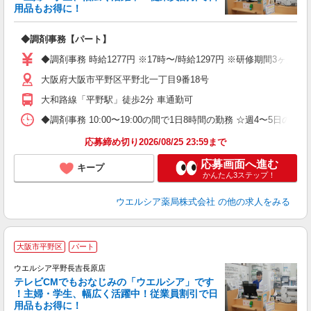
用品もお得に！
プ
◆調剤事務【パート】
通
◆調剤事務 時給1277円 ※17時〜/時給1297円 ※研修期間3ヶ
大阪府大阪市平野区平野北一丁目9番18号
大和路線「平野駅」徒歩2分 車通勤可
◆調剤事務 10:00〜19:00の間で1日8時間の勤務 ☆週4〜5日
応募締め切り2026/08/25 23:59まで
応募画面へ進む
キープ
かんたん3ステップ！
ウエルシア薬局株式会社
の他の求人をみる
大阪市平野区
パート
ウエルシア平野長吉長原店
テレビCMでもおなじみの「ウエルシア」です
！主婦・学生、幅広く活躍中！従業員割引で日
用品もお得に！