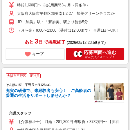
性
時給1,600円〜 ※試用期間3ヶ月（同条件）
入
大阪府大阪市平野区加美南1-2-27 加美グリーンテラス2F
（
土
JR「加美」駅・「新加美」駅より徒歩5分
自
会
（月〜金）9:00〜13:00〈受付は12:00まで〉 ※週1日〜OK！ 
3
あと
日
で掲載終了
(2026/08/12 23:59まで)
応募画面へ進む
キープ
かんたん3ステップ！
【
大阪市平野区
正社員
そんぽの家 平野長吉/1123aa1
充実の研修で、未経験者も安心！ ご高齢者の
普通の生活をサポートしませんか？
能
出
介護スタッフ
未
上
【介護福祉士】 月給：281,300円 年収例：378万円〜 【実務
通