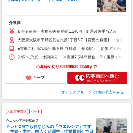
運
方
介護職
新
～
初任者研修・実務者研修 時給1,240円（処遇改善手当込み） 介護
間
大阪府大阪市平野区長吉六反1丁目5-7 【変更の範囲】 ・当法人
ワ
制
■電車ご利用の場合 地下鉄 谷町線 「長原駅」 徒歩 約20分 Ｊ
8:45〜17:15（休憩60分） ※実働7.5時間勤務！早く退勤できます
応募締め切り2026/09/30 23:59まで
応募画面へ進む
キープ
かんたん3ステップ！
オアシスグループ
の他の求人をみる
大阪市平野区
パート
ウエルシア平野駅前店
テレビCMでもおなじみの「ウエルシア」です
！主婦・学生、幅広く活躍中！従業員割引で日