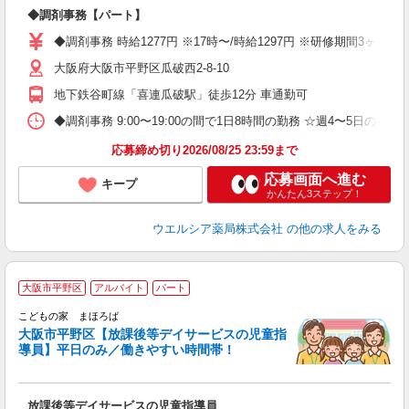
プ
◆調剤事務【パート】
通
◆調剤事務 時給1277円 ※17時〜/時給1297円 ※研修期間3ヶ
大阪府大阪市平野区瓜破西2-8-10
地下鉄谷町線「喜連瓜破駅」徒歩12分 車通勤可
◆調剤事務 9:00〜19:00の間で1日8時間の勤務 ☆週4〜5日の
応募締め切り2026/08/25 23:59まで
応募画面へ進む
キープ
かんたん3ステップ！
ウエルシア薬局株式会社
の他の求人をみる
大阪市平野区
アルバイト
パート
こどもの家 まほろば
大阪市平野区【放課後等デイサービスの児童指
み
導員】平日のみ／働きやすい時間帯！
平
放課後等デイサービスの児童指導員