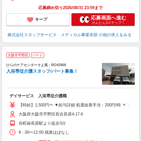
応募締め切り2026/08/31 23:59まで
応募画面へ進む
キープ
かんたん3ステップ！
株式会社スタッフサービス メディカル事業本部
の他の求人をみる
大阪市平野区
パート
ひらのケアセンターそよ風：RO42900
入浴専従介護スタッフ/パート募集！
す
入
デイサービス 入浴専従介護職
中
り
【時給】1,500円〜 ▼給与詳細 処遇改善手当：200円/時 ▼下記
ー
大阪府大阪市平野区長吉長原4-17-6
バ
谷町線長原駅より徒歩3分
9：00〜12:00 残業ほぼなし