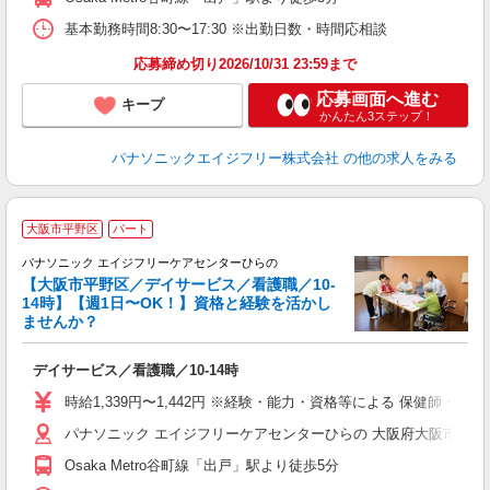
基本勤務時間8:30〜17:30 ※出勤日数・時間応相談
応募締め切り2026/10/31 23:59まで
応募画面へ進む
キープ
かんたん3ステップ！
パナソニックエイジフリー株式会社
の他の求人をみる
《
大阪市平野区
パート
パナソニック エイジフリーケアセンターひらの
【大阪市平野区／デイサービス／看護職／10-
14時】【週1日〜OK！】資格と経験を活かし
ませんか？
ス
デイサービス／看護職／10-14時
未
実
時給1,339円〜1,442円 ※経験・能力・資格等による 保健師・正
ク
パナソニック エイジフリーケアセンターひらの 大阪府大阪市平野区長
Osaka Metro谷町線「出戸」駅より徒歩5分