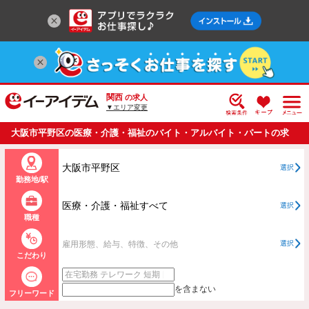
関西
の求人
▼エリア変更
大阪市平野区の医療・介護・福祉のバイト・アルバイト・パートの求
人情報一覧
大阪市平野区
選択
勤務地/駅
医療・介護・福祉すべて
選択
職種
雇用形態、給与、特徴、その他
選択
こだわり
を含まない
フリーワード