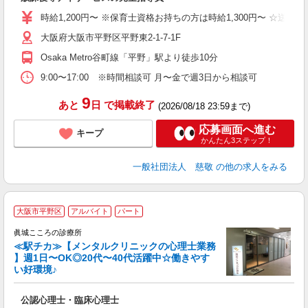
O
時給1,200円〜 ※保育士資格お持ちの方は時給1,300円〜 ☆送迎
大阪府大阪市平野区平野東2-1-7-1F
Osaka Metro谷町線「平野」駅より徒歩10分
9:00〜17:00 ※時間相談可 月〜金で週3日から相談可
9
あと
日
で掲載終了
(2026/08/18 23:59まで)
応募画面へ進む
キープ
かんたん3ステップ！
一般社団法人 慈敬
の他の求人をみる
大阪市平野区
アルバイト
パート
眞城こころの診療所
≪駅チカ≫【メンタルクリニックの心理士業務
】週1日〜OK◎20代〜40代活躍中☆働きやす
い好環境♪
お
公認心理士・臨床心理士
入