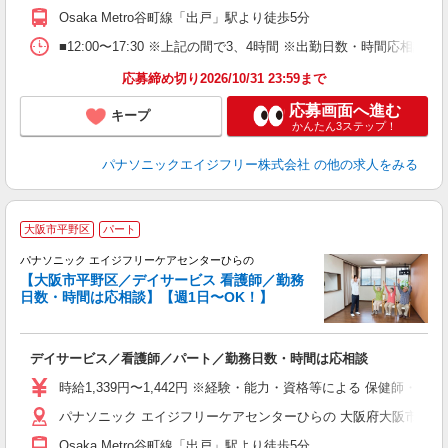
Osaka Metro谷町線「出戸」駅より徒歩5分
■12:00〜17:30 ※上記の間で3、4時間 ※出勤日数・時間応相談
応募締め切り2026/10/31 23:59まで
応募画面へ進む
キープ
かんたん3ステップ！
パナソニックエイジフリー株式会社
の他の求人をみる
大阪市平野区
パート
パナソニック エイジフリーケアセンターひらの
【大阪市平野区／デイサービス 看護師／勤務
日数・時間は応相談】【週1日〜OK！】
た
デイサービス／看護師／パート／勤務日数・時間は応相談
未
実
時給1,339円〜1,442円 ※経験・能力・資格等による 保健師・正
ク
パナソニック エイジフリーケアセンターひらの 大阪府大阪市平野区長
Osaka Metro谷町線「出戸」駅より徒歩5分