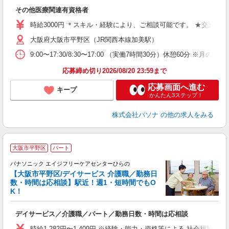
交
その他医療関連有資格者
時給3000円 ＊スキル・経験により、ご相談可能です。 ★交通費
大阪府大阪市平野区（JR関西本線加美駅）
9:00〜17:30/8:30〜17:00 （実働7時間30分）休憩6
応募締め切り2026/08/20 23:59まで
応募画面へ進む
キープ
かんたん3ステップ！
株式会社パソナ
の他の求人をみる
大阪市平野区
パート
パナソニック エイジフリーケアセンターひらの
【大阪市平野区/デイサービス 介護職／勤務日
数・時間は応相談】駅近！週1・短時間でもO
K！
デイサービス／介護職／パート／勤務日数・時間は応相談
未
実
時給1,282円〜1,409円 ※経験・能力・資格等による 社会福祉士