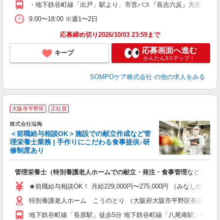
・地下鉄谷町線「出戸」駅より、市営バス『長吉六反』方面循環「
9:00〜18:00 ※週1〜2日
応募締め切り2026/10/03 23:59まで
応募画面へ進む
キープ
かんたん3ステップ！
SOMPOケア株式会社
の他の求人をみる
大阪市平野区
正社員
株式会社塩梅
＜前職給与相談OK＞施設での献立作成など管
理栄養士業務 | 手作りにこだわる食事提供♪研
き
修制度あり
年
充
管理栄養士（特別養護老人ホームでの献立・発注・食事管理など）
入
ル
★前職給与相談OK！ 月給229,000円〜275,000円 （みなし
躍
特別養護老人ホーム こうのとり （大阪府大阪市平野区長吉川辺3-2
り
地下鉄谷町線「長原駅」徒歩5分 地下鉄谷町線「八尾南駅」徒歩10