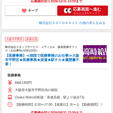
応募締め切り2026/12/31 23:59まで
応募画面へ進む
キープ
かんたん3ステップ！
株式会社ＳＯＹＯＫＡＺＥ
の他の求人をみる
大阪市平野区
派遣社員
方
を
株式会社スタッフサービス・メディカル 阪奈医療オフィ
み
ス（お仕事No.I10512232）
【医療事務】≪病院で医療事務のお仕事≫大阪
市平野区★医療事務★派遣★駅チカ★履歴書不
要！
は
医療事務
時給1350円
大阪府大阪市平野区内の病院
Osaka Metro谷町線「喜連瓜破」駅より徒歩7分
【勤務時間】8:30〜17:00 【就業日】月〜土 【勤務期間】長期
応募締め切り2026/08/31 23:59まで