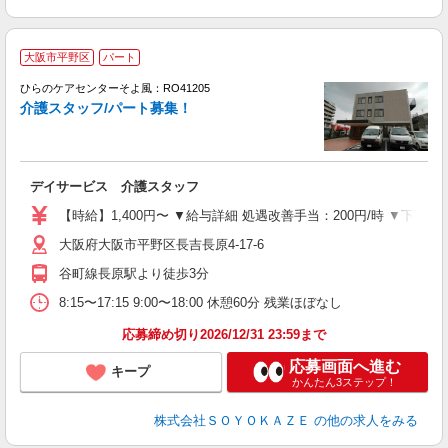
大阪市平野区
パート
ひらのケアセンターそよ風：RO41205
介護スタッフ/パート募集！
す
入
デイサービス 介護スタッフ
中
り
【時給】1,400円〜 ▼給与詳細 処遇改善手当：200円/時 ▼下記
ー
大阪府大阪市平野区長吉長原4-17-6
髭
員
谷町線長原駅より徒歩3分
8:15〜17:15 9:00〜18:00 休憩60分 残業ほぼなし
応募締め切り2026/12/31 23:59まで
応募画面へ進む
キープ
かんたん3ステップ！
株式会社ＳＯＹＯＫＡＺＥ
の他の求人をみる