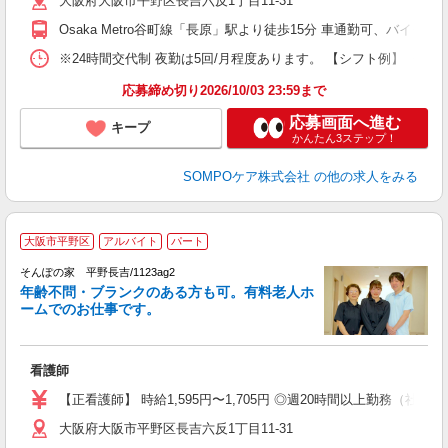
大阪府大阪市平野区長吉六反1丁目11-31
Osaka Metro谷町線「長原」駅より徒歩15分 車通勤可、バイク通
※24時間交代制 夜勤は5回/月程度あります。 【シフト例】 ・7:00〜1
応募締め切り2026/10/03 23:59まで
応募画面へ進む
キープ
かんたん3ステップ！
SOMPOケア株式会社
の他の求人をみる
大阪市平野区
アルバイト
パート
そんぽの家 平野長吉/1123ag2
年齢不問・ブランクのある方も可。有料老人ホ
ームでのお仕事です。
と
看護師
未
ル
【正看護師】 時給1,595円〜1,705円 ◎週20時間以上勤務（社保加
躍
大阪府大阪市平野区長吉六反1丁目11-31
業
扶