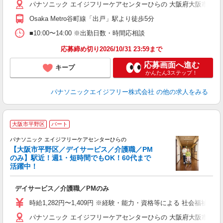
パナソニック エイジフリーケアセンターひらの 大阪府大阪市平野区長
Osaka Metro谷町線「出戸」駅より徒歩5分
■10:00〜14:00 ※出勤日数・時間応相談
応募締め切り2026/10/31 23:59まで
応募画面へ進む
キープ
かんたん3ステップ！
パナソニックエイジフリー株式会社
の他の求人をみる
【
大阪市平野区
パート
パナソニック エイジフリーケアセンターひらの
【大阪市平野区／デイサービス／介護職／PM
のみ】駅近！週1・短時間でもOK！60代まで
活躍中！
ク
デイサービス／介護職／PMのみ
未
実
時給1,282円〜1,409円 ※経験・能力・資格等による 社会福祉士
ク
パナソニック エイジフリーケアセンターひらの 大阪府大阪市平野区長