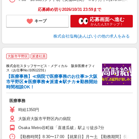
応募締め切り2026/10/31 23:59まで
応募画面へ進む
キープ
かんたん3ステップ！
株式会社塩梅(あんばい)
の他の求人をみる
大阪市平野区
派遣社員
方
を
株式会社スタッフサービス・メディカル 阪奈医療オフィ
み
ス（お仕事No.I10512231）
【医療事務】≪病院で医療事務のお仕事≫大阪
市平野区★医療事務★派遣★駅チカ★勤務開始
時間相談OK！
は
医療事務
時給1350円
大阪府大阪市平野区内の病院
Osaka Metro谷町線「喜連瓜破」駅より徒歩7分
【勤務時間】8:30〜17:00 【就業日】月〜土 【勤務期間】長期