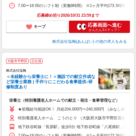
7:00〜18:00のシフト制（実働8時間） ※1ヶ月平均173.3時間勤
応募締め切り2026/10/31 23:59まで
応募画面へ進む
キープ
かんたん3ステップ！
株式会社塩梅(あんばい)
の他の求人をみる
大阪市平野区
正社員
株式会社塩梅
＜未経験から栄養士に！＞施設での献立作成な
ど栄養士業務 | 手作りにこだわる食事提供♪研
き
修制度あり
年
充
栄養士（特別養護老人ホームでの献立・発注・食事管理など）
入
ル
★前職給与相談OK！ 月給204,000円〜240,000円 （みな
躍
特別養護老人ホーム こうのとり （大阪府大阪市平野区長吉川辺3-2
資
地下鉄谷町線「長原駅」徒歩5分 地下鉄谷町線「八尾南駅」徒歩10
7:00〜18:00のシフト制（実働8時間） ※1ヶ月平均173.3時間勤