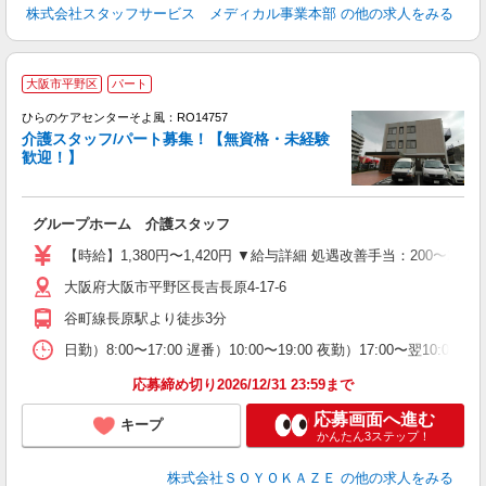
株式会社スタッフサービス メディカル事業本部
の他の求人をみる
大阪市平野区
パート
ひらのケアセンターそよ風：RO14757
介護スタッフ/パート募集！【無資格・未経験
歓迎！】
す
入
グループホーム 介護スタッフ
中
り
【時給】1,380円〜1,420円 ▼給与詳細 処遇改善手当：200〜2
ブ
大阪府大阪市平野区長吉長原4-17-6
O
り
谷町線長原駅より徒歩3分
日勤）8:00〜17:00 遅番）10:00〜19:00 夜勤）17:00〜翌10:0
応募締め切り2026/12/31 23:59まで
応募画面へ進む
キープ
かんたん3ステップ！
株式会社ＳＯＹＯＫＡＺＥ
の他の求人をみる