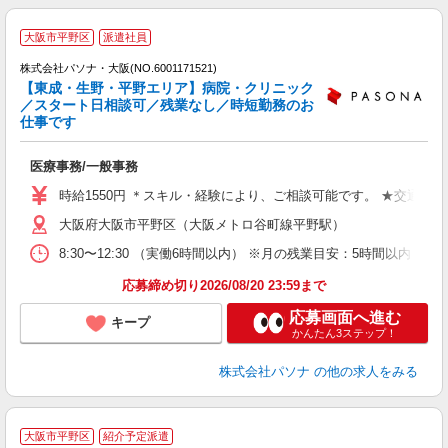
大阪市平野区
派遣社員
株式会社パソナ・大阪(NO.6001171521)
【東成・生野・平野エリア】病院・クリニック
／スタート日相談可／残業なし／時短勤務のお
仕事です
す
医療事務/一般事務
交
間
時給1550円 ＊スキル・経験により、ご相談可能です。 ★交通費
大阪府大阪市平野区（大阪メトロ谷町線平野駅）
8:30〜12:30 （実働6時間以内） ※月の残業目安：5時間以
応募締め切り2026/08/20 23:59まで
応募画面へ進む
キープ
かんたん3ステップ！
株式会社パソナ
の他の求人をみる
大阪市平野区
紹介予定派遣