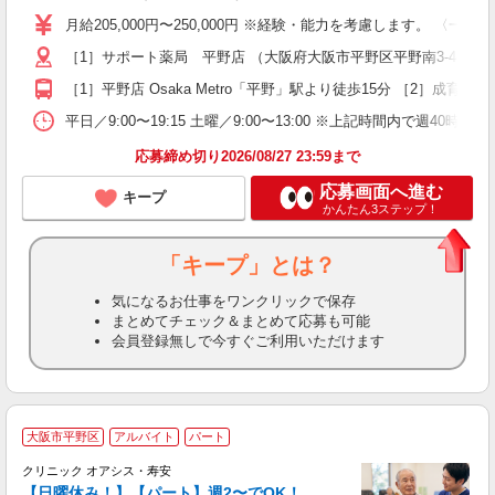
月給205,000円〜250,000円 ※経験・能力を考慮します。 〈一
与
［1］サポート薬局 平野店 （大阪府大阪市平野区平野南3-4-5） 
［1］平野店 Osaka Metro「平野」駅より徒歩15分 ［2］成育
平日／9:00〜19:15 土曜／9:00〜13:00 ※上記時間内で週40時間勤
応募締め切り2026/08/27 23:59まで
応募画面へ進む
キープ
かんたん3ステップ！
「キープ」とは？
気になるお仕事をワンクリックで保存
まとめてチェック＆まとめて応募も可能
会員登録無しで今すぐご利用いただけます
大阪市平野区
アルバイト
パート
育
クリニック オアシス・寿安
【日曜休み！】【パート】週2〜でOK！