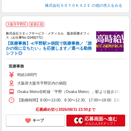
株式会社ＳＯＹＯＫＡＺＥ
の他の求人をみる
大阪市平野区
派遣社員
方
を
株式会社スタッフサービス・メディカル 阪奈医療オフィ
み
ス（お仕事No.I10482772）
【医療事務】≪平野駅≫病院で医療事務／「誰
かの役に立ちたい」を応援します／選べる勤務
シフト◎
は
未
医療事務
時給1400円
大阪府大阪市平野区内の病院
Osaka Metro谷町線「平野（Osaka Metro）」駅より徒歩10分
【勤務時間】9:00〜13:00、8:30〜12:30、17:00〜19:00 
応募締め切り2026/08/31 23:59まで
応募画面へ進む
キープ
かんたん3ステップ！