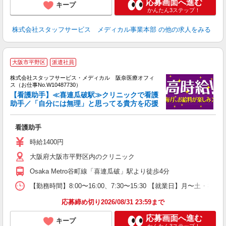
応募画面へ進む
キープ
かんたん3ステップ！
株式会社スタッフサービス メディカル事業本部
の他の求人をみる
大阪市平野区
派遣社員
方
を
株式会社スタッフサービス・メディカル 阪奈医療オフィ
み
ス（お仕事No.W10487730）
【看護助手】≪喜連瓜破駅≫クリニックで看護
助手／「自分には無理」と思ってる貴方を応援
は
看護助手
時給1400円
大阪府大阪市平野区内のクリニック
Osaka Metro谷町線「喜連瓜破」駅より徒歩4分
【勤務時間】8:00〜16:00、7:30〜15:30 【就業日】月〜土・祝
応募締め切り2026/08/31 23:59まで
応募画面へ進む
キープ