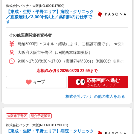
株式会社パソナ・大阪(NO.6001117909)
【東成・生野・平野エリア】病院・クリニック
／直接雇用／3,000円以上／薬剤師のお仕事で
す
し
交
その他医療関連有資格者
時給3000円 ＊スキル・経験により、ご相談可能です。 ★交通費
大阪府大阪市平野区（JR関西本線加美駅）
9:00〜17:30/8:30〜17:00 （実働7時間30分）休憩
応募締め切り2026/08/20 23:59まで
応募画面へ進む
キープ
かんたん3ステップ！
株式会社パソナ
の他の求人をみる
大阪市平野区
紹介予定派遣
株式会社パソナ・大阪(NO.600111790901)
【東成・生野・平野エリア】病院・クリニック