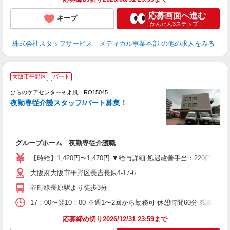
応募画面へ進む
キープ
かんたん3ステップ！
株式会社スタッフサービス メディカル事業本部
の他の求人をみる
大阪市平野区
パート
ひらのケアセンターそよ風：RO15045
夜勤専従介護スタッフ/パート募集！
す
入
グループホーム 夜勤専従介護職
中
り
【時給】1,420円〜1,470円 ▼給与詳細 処遇改善手当：220円/時
ブ
大阪府大阪市平野区長吉長原4-17-6
げ
あ
谷町線長原駅より徒歩3分
17：00〜翌10：00 ※週1〜2回から勤務可 休憩時間60分 残業ほぼ
応募締め切り2026/12/31 23:59まで