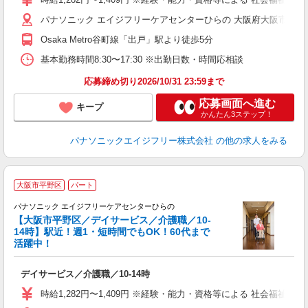
ク
パナソニック エイジフリーケアセンターひらの 大阪府大阪市平野区長
Osaka Metro谷町線「出戸」駅より徒歩5分
基本勤務時間8:30〜17:30 ※出勤日数・時間応相談
応募締め切り2026/10/31 23:59まで
応募画面へ進む
キープ
かんたん3ステップ！
パナソニックエイジフリー株式会社
の他の求人をみる
大阪市平野区
パート
パナソニック エイジフリーケアセンターひらの
【大阪市平野区／デイサービス／介護職／10-
14時】駅近！週1・短時間でもOK！60代まで
活躍中！
チ
デイサービス／介護職／10-14時
未
実
時給1,282円〜1,409円 ※経験・能力・資格等による 社会福祉士
ク