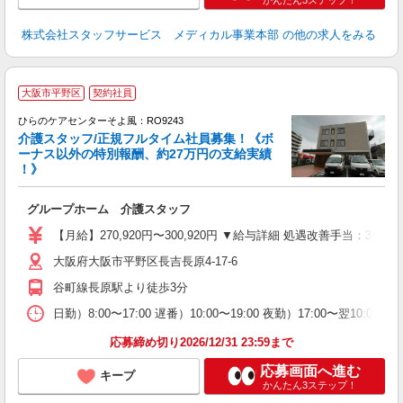
かんたん3ステップ！
株式会社スタッフサービス メディカル事業本部
の他の求人をみる
大阪市平野区
契約社員
ひらのケアセンターそよ風：RO9243
介護スタッフ/正規フルタイム社員募集！《ボ
ーナス以外の特別報酬、約27万円の支給実績
！》
す
入
グループホーム 介護スタッフ
中
り
【月給】270,920円〜300,920円 ▼給与詳細 処遇改善手当：35
夕
大阪府大阪市平野区長吉長原4-17-6
な
谷町線長原駅より徒歩3分
日勤）8:00〜17:00 遅番）10:00〜19:00 夜勤）17:00〜翌10:00 休
応募締め切り2026/12/31 23:59まで
応募画面へ進む
キープ
かんたん3ステップ！