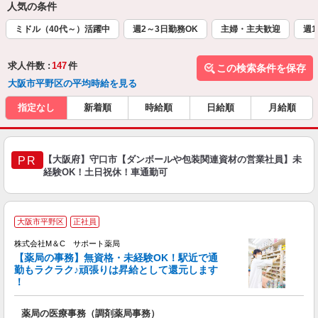
人気の条件
ミドル（40代～）活躍中
週2～3日勤務OK
主婦・主夫歓迎
週1
求人件数 :
147
件
この検索条件を保存
大阪市平野区の平均時給を見る
指定なし
新着順
時給順
日給順
月給順
【大阪府】守口市【ダンボールや包装関連資材の営業社員】未
PR
経験OK！土日祝休！車通勤可
大阪市平野区
正社員
株式会社M＆C サポート薬局
【薬局の事務】無資格・未経験OK！駅近で通
勤もラクラク♪頑張りは昇給として還元します
！
週
未
薬局の医療事務（調剤薬局事務）
～