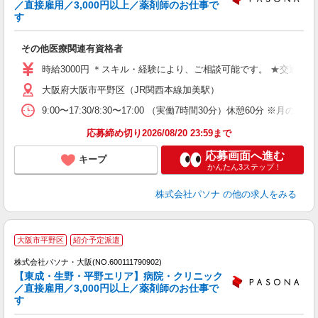
／直接雇用／3,000円以上／薬剤師のお仕事で
す
し
交
その他医療関連有資格者
時給3000円 ＊スキル・経験により、ご相談可能です。 ★交通費
大阪府大阪市平野区（JR関西本線加美駅）
9:00〜17:30/8:30〜17:00 （実働7時間30分）休憩6
応募締め切り2026/08/20 23:59まで
応募画面へ進む
キープ
かんたん3ステップ！
株式会社パソナ
の他の求人をみる
大阪市平野区
紹介予定派遣
株式会社パソナ・大阪(NO.600111790902)
【東成・生野・平野エリア】病院・クリニック
／直接雇用／3,000円以上／薬剤師のお仕事で
す
し