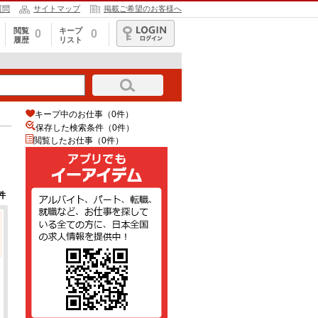
質問
サイトマップ
掲載ご希望のお客様へ
閲覧
キープ
0
0
履歴
リスト
ログイン
キープ中のお仕事（0件）
保存した検索条件（
0
件）
閲覧したお仕事（0件）
件