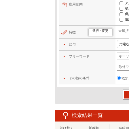
ア
雇用形態
契
職
嘱
未選択
選択・変更
特徴
給与
フリーワード
その他の条件
指定
この
検索結果一覧
並び替え ：
新着順
時給順