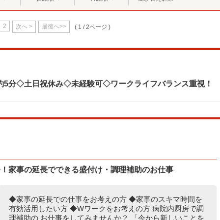
2
次へ >
最後へ>>
( 1 / 2ページ )
約5分◇土日祝休み◇未経験可◇ワークライフバランス重視！
分！家事の延長でできる盛付け・調理補助のお仕事
◆家事の延長での仕事をお考えの方 ◆家事のスキマ時間を
有効活用したい方 ◆Wワークをお考えの方 病院内厨房で調
理補助の お仕事をしてみませんか？ 「今から新しいことを