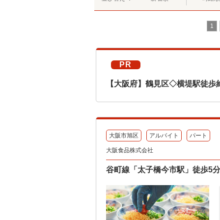
1
PR
【大阪府】鶴見区◇横堤駅徒歩
大阪市旭区
アルバイト
パート
大阪食品株式会社
谷町線「太子橋今市駅」徒歩5