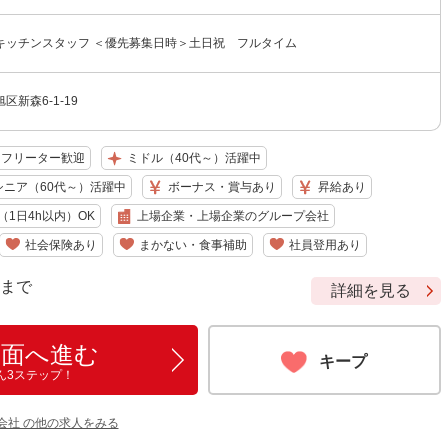
キッチンスタッフ ＜優先募集日時＞土日祝 フルタイム
新森6-1-19
フリーター歓迎
ミドル（40代～）活躍中
シニア（60代～）活躍中
ボーナス・賞与あり
昇給あり
1日4h以内）OK
上場企業・上場企業のグループ会社
社会保険あり
まかない・食事補助
社員登用あり
9 まで
詳細を見る
画面へ進む
キープ
ん3ステップ！
会社 の他の求人をみる