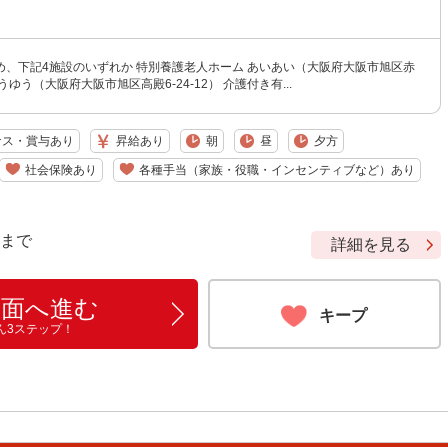
め、下記4施設のいずれか 特別養護老人ホーム あいあい（大阪府大阪市旭区赤
 ゆうゆう（大阪府大阪市旭区高殿6-24-12） 介護付き有...
ナス・賞与あり
昇給あり
朝
昼
夕方
社会保険あり
各種手当（家族・役職・インセンティブなど）あり
9 まで
詳細を見る
画面へ進む
キープ
ん3ステップ！