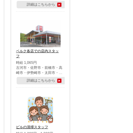
詳細はこちらから
ベルク各店での店内スタッ
フ
時給 1,065円
古河市・佐野市・前橋市・高
崎市・伊勢崎市・太田市・館
林市・藤岡市・大泉町・さい
詳細はこちらから
たま市北区・川越市・熊谷
市・行田市・秩父市・所沢
市・飯能市・東松山市・坂戸
市・鶴ケ島市・千葉市中央
区・市川市・松戸市・習志野
市・柏市・流山市・八千代
市・足立区・江戸川区・八王
子市・町田市
ビルの清掃スタッフ