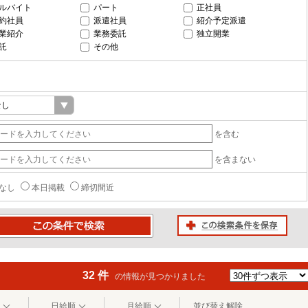
ルバイト
パート
正社員
約社員
派遣社員
紹介予定派遣
業紹介
業務委託
独立開業
託
その他
を含む
を含まない
なし
本日掲載
締切間近
この検索条件を保存
条件で検索
32 件
の情報が見つかりました
日給順
月給順
並び替え解除