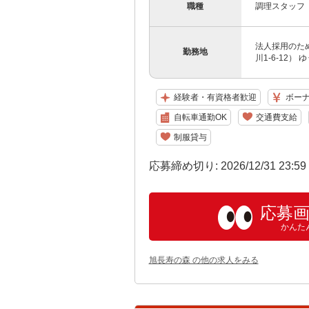
職種
調理スタッフ
法人採用のた
勤務地
川1-6-12）
経験者・有資格者歓迎
ボー
自転車通勤OK
交通費支給
制服貸与
応募締め切り: 2026/12/31 23:5
応募
かんた
旭長寿の森 の他の求人をみる