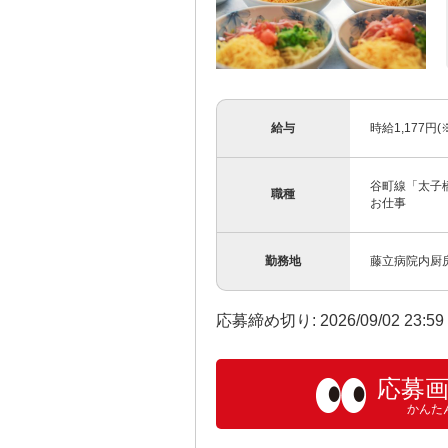
給与
時給1,177円
谷町線「太子
職種
お仕事
勤務地
藤立病院内厨房
応募締め切り: 2026/09/02 23:5
応募
かんた