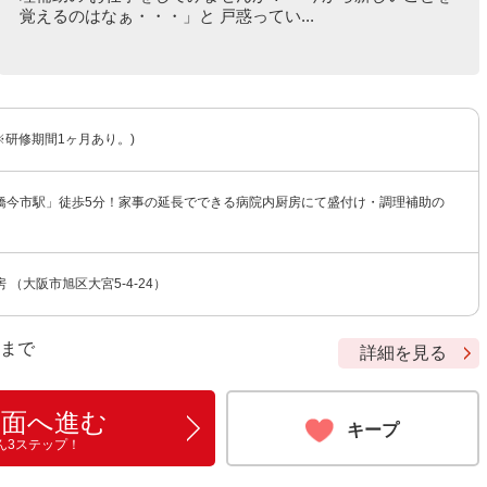
覚えるのはなぁ・・・」と 戸惑ってい...
(※研修期間1ヶ月あり。)
橋今市駅」徒歩5分！家事の延長でできる病院内厨房にて盛付け・調理補助の
 （大阪市旭区大宮5-4-24）
9 まで
詳細を見る
画面へ進む
キープ
ん3ステップ！