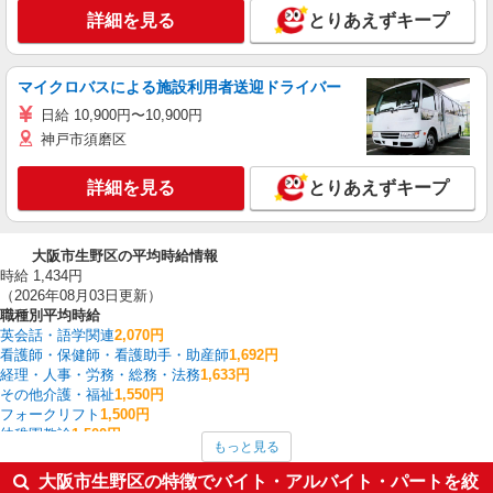
詳細を見る
とりあえずキープ
マイクロバスによる施設利用者送迎ドライバー
日給 10,900円〜10,900円
神戸市須磨区
詳細を見る
とりあえずキープ
大阪市生野区の平均時給情報
時給 1,434円
（2026年08月03日更新）
職種別平均時給
英会話・語学関連
2,070円
看護師・保健師・看護助手・助産師
1,692円
経理・人事・労務・総務・法務
1,633円
その他介護・福祉
1,550円
フォークリフト
1,500円
幼稚園教諭
1,500円
もっと見る
介護職・ヘルパー
1,488円
保育スタッフ・ベビーシッター・学童保育
1,460円
大阪市生野区の特徴でバイト・アルバイト・パートを絞