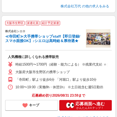
株式会社万代
の他の求人をみる
★
大阪市生野区
派遣社員
紹介予定派遣
♪
株式会社シエロ
≪寺田町≫大手携帯ショップstaff【即日登録/
スマホ面接OK】♪シエロは高時給＆厚待遇★
い
即
人気機種に詳しくなれる携帯販売
躍
ー
時給1500円〜1700円（経験・能力による） ※残業代支給 ★交通
自
大阪府大阪市生野区の携帯ショップ
ど
「寺田町」駅より徒歩6分 「河堀口」駅より徒歩10分
10:00〜19:00（実働8h・休憩1h） ※土日祝含む週5日勤務
応募締め切り2026/08/31 23:59まで
応募画面へ進む
キープ
かんたん3ステップ！