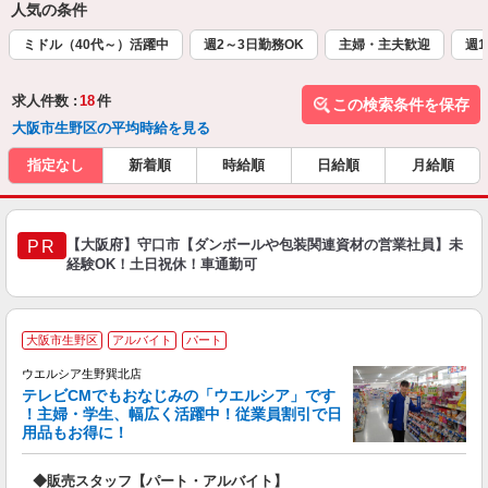
人気の条件
ミドル（40代～）活躍中
週2～3日勤務OK
主婦・主夫歓迎
週1
求人件数 :
18
件
この検索条件を保存
大阪市生野区の平均時給を見る
指定なし
新着順
時給順
日給順
月給順
【大阪府】守口市【ダンボールや包装関連資材の営業社員】未
PR
経験OK！土日祝休！車通勤可
大阪市生野区
アルバイト
パート
ウエルシア生野巽北店
テレビCMでもおなじみの「ウエルシア」です
！主婦・学生、幅広く活躍中！従業員割引で日
用品もお得に！
プ
◆販売スタッフ【パート・アルバイト】
ボ