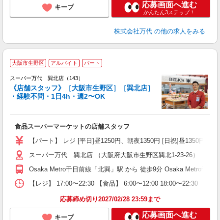
応募画面へ進む
キープ
かんたん3ステップ！
株式会社万代
の他の求人をみる
大阪市生野区
アルバイト
パート
スーパー万代 巽北店（143）
《店舗スタッフ》［大阪市生野区］［巽北店］
・経験不問・1日4h・週2〜OK
く
入
食品スーパーマーケットの店舗スタッフ
活
（
【パート】 レジ [平日]昼1250円、朝夜1350円 [日祝]昼1350円、朝夜
シ
スーパー万代 巽北店 （大阪府大阪市生野区巽北1-23-26）
務
Osaka Metro千日前線「北巽」駅 から 徒歩9分 Osaka Metr
【レジ】 17:00〜22:30 【食品】 6:00〜12:00 18:00〜22
応募締め切り2027/02/28 23:59まで
応募画面へ進む
キープ