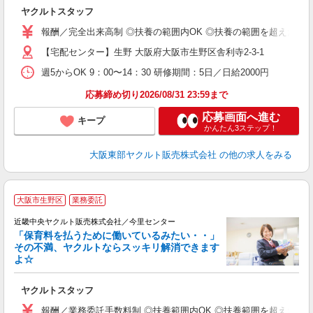
近
ヤクルトスタッフ
未
報酬／完全出来高制 ◎扶養の範囲内OK ◎扶養の範囲を超えた高収
O
【宅配センター】生野 大阪府大阪市生野区舎利寺2-3-1
週5からOK 9：00〜14：30 研修期間：5日／日給2000円
応募締め切り2026/08/31 23:59まで
応募画面へ進む
キープ
かんたん3ステップ！
大阪東部ヤクルト販売株式会社
の他の求人をみる
大阪市生野区
業務委託
近畿中央ヤクルト販売株式会社／今里センター
「保育料を払うために働いているみたい・・」
その不満、ヤクルトならスッキリ解消できます
よ☆
し
未
ヤクルトスタッフ
ア
業
報酬／業務委託手数料制 ◎扶養範囲内OK ◎扶養範囲を超えた高収