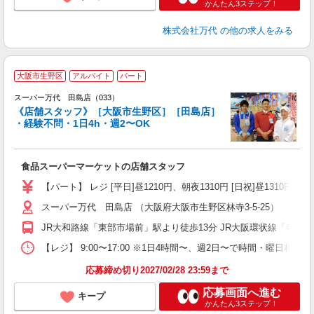
かんたん3ステップ！
株式会社万代
の他の求人をみる
大阪市生野区
アルバイト
パート
スーパー万代 田島店（033）
《店舗スタッフ》［大阪市生野区］［田島店］
・経験不問・1日4h・週2〜OK
く
入
食品スーパーマーケットの店舗スタッフ
活
（
【パート】 レジ [平日]昼1210円、朝夜1310円 [日祝]昼1310円、朝
シ
スーパー万代 田島店 （大阪府大阪市生野区林寺3-5-25）
務
JR大和路線「東部市場前」駅より徒歩13分 JR大阪環状線「寺田町
【レジ】 9:00〜17:00 ※1日4時間〜、週2日〜で時間・曜日相談O
応募締め切り2027/02/28 23:59まで
応募画面へ進む
キープ
かんたん3ステップ！