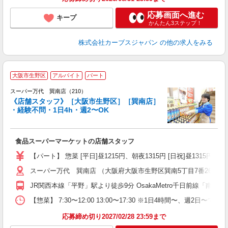
応募画面へ進む
キープ
かんたん3ステップ！
株式会社カーブスジャパン
の他の求人をみる
大阪市生野区
アルバイト
パート
スーパー万代 巽南店（210）
《店舗スタッフ》［大阪市生野区］［巽南店］
・経験不問・1日4h・週2〜OK
く
入
食品スーパーマーケットの店舗スタッフ
活
（
【パート】 惣菜 [平日]昼1215円、朝夜1315円 [日祝]昼1315円、朝
シ
スーパー万代 巽南店 （大阪府大阪市生野区巽南5丁目7番26号）
務
JR関西本線「平野」駅より徒歩9分 OsakaMetro千日前線「南巽
【惣菜】 7:30〜12:00 13:00〜17:30 ※1日4時間〜、週2日
応募締め切り2027/02/28 23:59まで