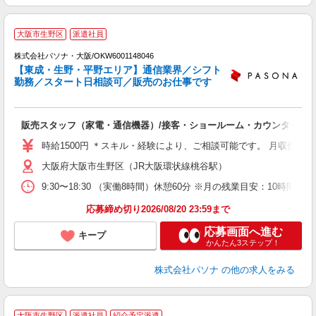
大阪市生野区
派遣社員
株式会社パソナ・大阪/OKW6001148046
【東成・生野・平野エリア】通信業界／シフト
勤務／スタート日相談可／販売のお仕事です
そ
交
販売スタッフ（家電・通信機器）/接客・ショールーム・カウンター
時給1500円 ＊スキル・経験により、ご相談可能です。 月収例：24
大阪府大阪市生野区（JR大阪環状線桃谷駅）
9:30〜18:30 （実働8時間）休憩60分 ※月の残業目安：1
応募締め切り2026/08/20 23:59まで
応募画面へ進む
キープ
かんたん3ステップ！
株式会社パソナ
の他の求人をみる
★
大阪市生野区
派遣社員
紹介予定派遣