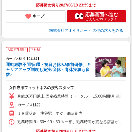
応募締め切り2027/06/19 23:59まで
応募画面へ進む
キープ
かんたん3ステップ！
株式会社アオイサポート
の他の求人をみる
大阪市生野区
正社員
カーブス桃谷【91187】
運動経験不問/日曜・祝日お休み/事前研修、キ
ャリアアップ制度も充実/産休・育休実績も多
数♪
て
女性専用フィットネスの接客スタッフ
ボ
月給26万円以上 固定残業時間（トータル） 15.00時間/月 残業代 2万
カーブス桃谷
ＪＲ環状線 桃谷駅 すぐ 商店街内
勤務時間 9：30〜19：30 ※一部、勤務時間が異なる店舗がございま
応募締め切り2026/08/31 23:59まで