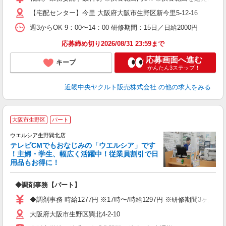
【宅配センター】今里 大阪府大阪市生野区新今里5-12-16
週3からOK 9：00〜14：00 研修期間：15日／日給2000円
応募締め切り2026/08/31 23:59まで
応募画面へ進む
キープ
かんたん3ステップ！
近畿中央ヤクルト販売株式会社
の他の求人をみる
大阪市生野区
パート
ウエルシア生野巽北店
テレビCMでもおなじみの「ウエルシア」です
！主婦・学生、幅広く活躍中！従業員割引で日
用品もお得に！
プ
◆調剤事務【パート】
通
◆調剤事務 時給1277円 ※17時〜/時給1297円 ※研修期間3ヶ
大阪府大阪市生野区巽北4-2-10