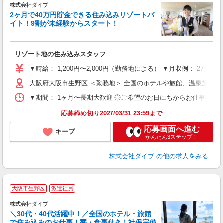
せ
株式会社ダイブ
2ヶ月で40万円貯金できる住み込みリゾートバ
イト！9割が未経験からスタート！
き
リゾート地の住み込みスタッフ
未
～
▼時給： 1,200円〜2,000円（勤務地による） ▼月収例： 27万
内
大阪府大阪市生野区 ＜勤務地＞ 全国のホテルや旅館、温泉施設
O
▼期間： 1ヶ月〜長期大歓迎 ◎ご希望のお日にちからお仕事開始ができ
応募締め切り2027/03/31 23:59まで
応募画面へ進む
キープ
かんたん3ステップ！
株式会社ダイブ
の他の求人をみる
大阪市生野区
派遣社員
か
株式会社ダイブ
迎
＼30代・40代活躍中！／全国のホテル・旅館
で住み込みのお仕事！寮・食事付き！社保完備