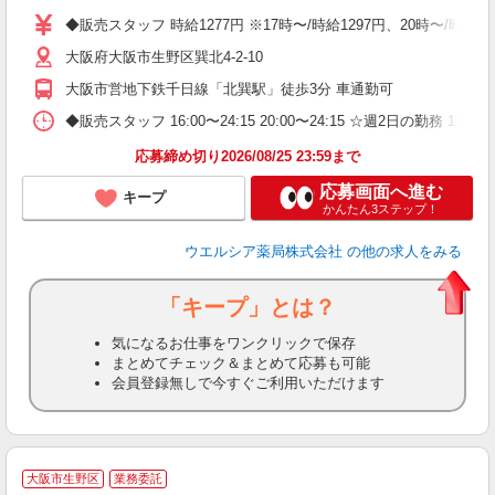
の
◆販売スタッフ 時給1277円 ※17時〜/時給1297円、20時〜/時
り
大阪府大阪市生野区巽北4-2-10
大阪市営地下鉄千日線「北巽駅」徒歩3分 車通勤可
◆販売スタッフ 16:00〜24:15 20:00〜24:15 ☆週2日の勤務 1
応募締め切り2026/08/25 23:59まで
応募画面へ進む
キープ
かんたん3ステップ！
ウエルシア薬局株式会社
の他の求人をみる
「キープ」とは？
気になるお仕事をワンクリックで保存
まとめてチェック＆まとめて応募も可能
会員登録無しで今すぐご利用いただけます
大阪市生野区
業務委託