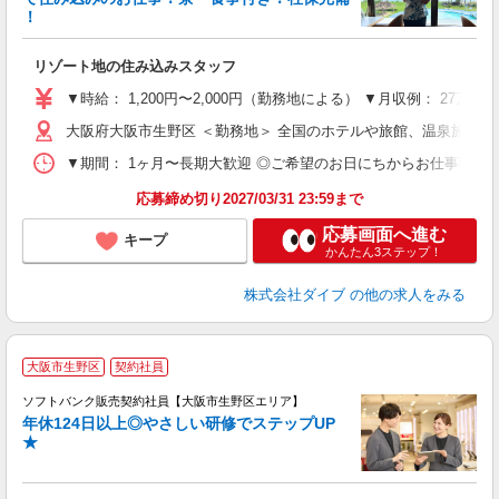
！
り
リゾート地の住み込みスタッフ
未
～
▼時給： 1,200円〜2,000円（勤務地による） ▼月収例： 27万
内
大阪府大阪市生野区 ＜勤務地＞ 全国のホテルや旅館、温泉施設
O
▼期間： 1ヶ月〜長期大歓迎 ◎ご希望のお日にちからお仕事開始ができ
応募締め切り2027/03/31 23:59まで
応募画面へ進む
キープ
かんたん3ステップ！
株式会社ダイブ
の他の求人をみる
大阪市生野区
契約社員
ソフトバンク販売契約社員【大阪市生野区エリア】
年休124日以上◎やさしい研修でステップUP
で
★
ボ
ン