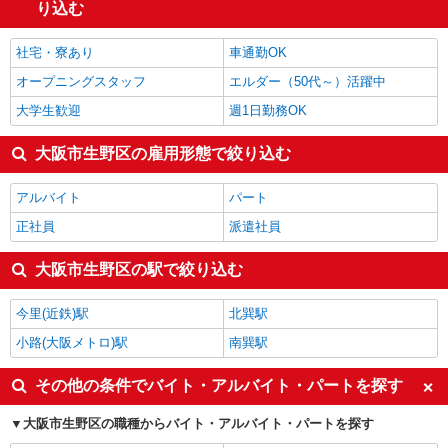
栄養士・管理栄養士
1,450円
り込む
家電・携帯販売
1,438円
大阪市生野区の他の職種の平均時給を見る
社宅・寮あり
車通勤OK
オープニングスタッフ
エルダー（50代～）活躍中
大学生歓迎
週1日勤務OK
大阪市生野区の雇用形態で絞り込む
アルバイト
パート
正社員
派遣社員
大阪市生野区の駅で絞り込む
今里(近鉄)駅
北巽駅
小路(大阪メトロ)駅
南巽駅
その他の条件でバイト・アルバイト・パートを探す
大阪市生野区の職種からバイト・アルバイト・パートを探す