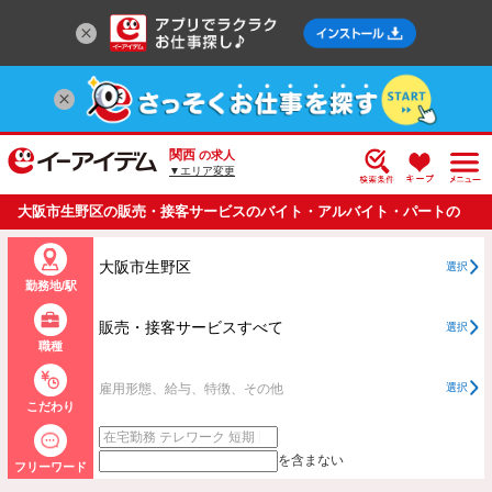
関西
の求人
▼エリア変更
大阪市生野区の販売・接客サービスのバイト・アルバイト・パートの
求人情報一覧
大阪市生野区
選択
勤務地/駅
販売・接客サービスすべて
選択
職種
雇用形態、給与、特徴、その他
選択
こだわり
を含まない
フリーワード