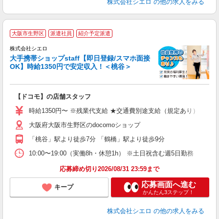
株式会社シエロ
の他の求人をみる
★
大阪市生野区
派遣社員
紹介予定派遣
♪
株式会社シエロ
大手携帯ショップstaff【即日登録/スマホ面接
OK】時給1350円で安定収入！＜桃谷＞
務
即
【ドコモ】の店舗スタッフ
あ
時給1350円〜 ※残業代支給 ★交通費別途支給（規定あり） ゜+゜
K
大阪府大阪市生野区のdocomoショップ
貸
「桃谷」駅より徒歩7分 「鶴橋」駅より徒歩9分
10:00〜19:00（実働8h・休憩1h） ※土日祝含む週5日勤務
応募締め切り2026/08/31 23:59まで
応募画面へ進む
キープ
かんたん3ステップ！
株式会社シエロ
の他の求人をみる