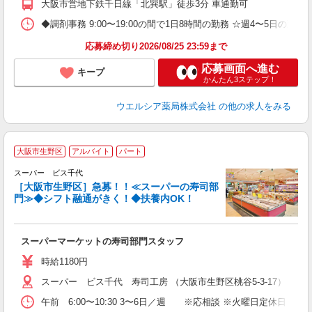
大阪市営地下鉄千日線「北巽駅」徒歩3分 車通勤可
◆調剤事務 9:00〜19:00の間で1日8時間の勤務 ☆週4〜5日の
応募締め切り2026/08/25 23:59まで
応募画面へ進む
キープ
かんたん3ステップ！
ウエルシア薬局株式会社
の他の求人をみる
大阪市生野区
アルバイト
パート
スーパー ビス千代
［大阪市生野区］急募！！≪スーパーの寿司部
て
門≫◆シフト融通がきく！◆扶養内OK！
スーパーマーケットの寿司部門スタッフ
時給1180円
スーパー ビス千代 寿司工房 （大阪市生野区桃谷5-3-17）
午前 6:00〜10:30 3〜6日／週 ※応相談 ※火曜日定休日