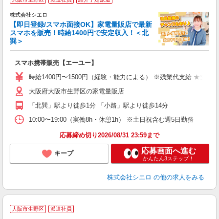
♪
株式会社シエロ
【即日登録/スマホ面接OK】家電量販店で最新
スマホを販売！時給1400円で安定収入！＜北
巽＞
事
即
スマホ携帯販売【エーユー】
あ
時給1400円〜1500円（経験・能力による） ※残業代支給 ★交通
K
大阪府大阪市生野区の家電量販店
な
「北巽」駅より徒歩1分 「小路」駅より徒歩14分
10:00〜19:00（実働8h・休憩1h） ※土日祝含む週5日勤務
応募締め切り2026/08/31 23:59まで
応募画面へ進む
キープ
かんたん3ステップ！
株式会社シエロ
の他の求人をみる
大阪市生野区
派遣社員