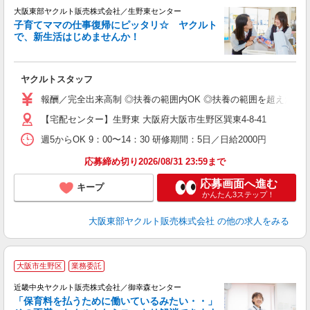
大阪東部ヤクルト販売株式会社／生野東センター
子育てママの仕事復帰にピッタリ☆ ヤクルト
で、新生活はじめませんか！
近
ヤクルトスタッフ
未
報酬／完全出来高制 ◎扶養の範囲内OK ◎扶養の範囲を超えた高収
O
【宅配センター】生野東 大阪府大阪市生野区巽東4-8-41
週5からOK 9：00〜14：30 研修期間：5日／日給2000円
応募締め切り2026/08/31 23:59まで
応募画面へ進む
キープ
かんたん3ステップ！
大阪東部ヤクルト販売株式会社
の他の求人をみる
大阪市生野区
業務委託
近畿中央ヤクルト販売株式会社／御幸森センター
「保育料を払うために働いているみたい・・」