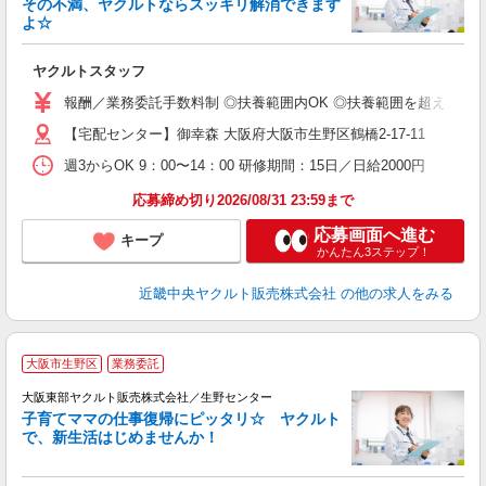
その不満、ヤクルトならスッキリ解消できます
よ☆
し
未
ヤクルトスタッフ
ア
業
報酬／業務委託手数料制 ◎扶養範囲内OK ◎扶養範囲を超えた高収
【宅配センター】御幸森 大阪府大阪市生野区鶴橋2-17-11
週3からOK 9：00〜14：00 研修期間：15日／日給2000円
応募締め切り2026/08/31 23:59まで
応募画面へ進む
キープ
かんたん3ステップ！
近畿中央ヤクルト販売株式会社
の他の求人をみる
大阪市生野区
業務委託
大阪東部ヤクルト販売株式会社／生野センター
子育てママの仕事復帰にピッタリ☆ ヤクルト
で、新生活はじめませんか！