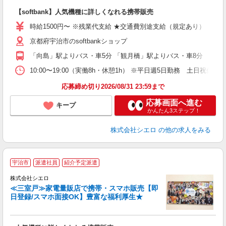
即
【softbank】人気機種に詳しくなれる携帯販売
躍
ー
時給1500円〜 ※残業代支給 ★交通費別途支給（規定あり） ゜+゜
平
京都府宇治市のsoftbankショップ
ク
族
「向島」駅よりバス・車5分 「観月橋」駅よりバス・車8分
10:00〜19:00（実働8h・休憩1h） ※平日週5日勤務 土日祝休み
応募締め切り2026/08/31 23:59まで
応募画面へ進む
キープ
かんたん3ステップ！
株式会社シエロ
の他の求人をみる
★
宇治市
派遣社員
紹介予定派遣
♪
株式会社シエロ
≪三室戸≫家電量販店で携帯・スマホ販売【即
日登録/スマホ面接OK】豊富な福利厚生★
い
即