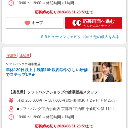
10:00 〜 19:00 ＜休憩時間＞1時間
応募締め切り2026/08/31 23:59まで
応募画面へ進む
キープ
かんたん3ステップ！
ＳＢヒューマンキャピタル㈱
の他の求人をみる
宇治市
正社員
や
ソフトバンク宇治小倉店
年休120日以上｜残業10h以内◎やさしい研修
か
でステップUP★
学
【店長職】ソフトバンクショップの携帯販売スタッフ
あ
月給 255,000円 〜 357,000円 試用期間あり 2ヶ月 月給25万円以
■ソフトバンク宇治小倉店 京都府 宇治市 小倉町久保 119‐4
10:00 〜 19:00 ＜休憩時間＞1時間
応募締め切り2026/08/31 23:59まで