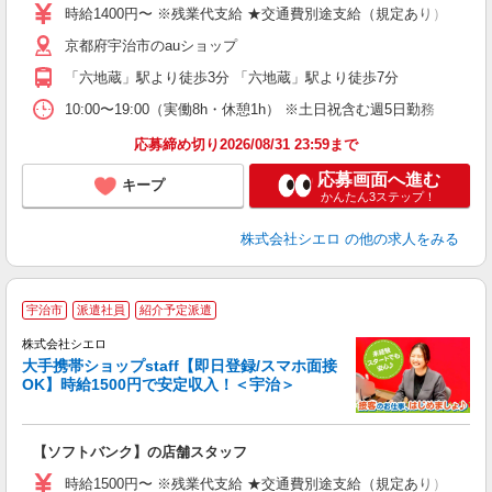
時給1400円〜 ※残業代支給 ★交通費別途支給（規定あり） ゜+゜
あ
京都府宇治市のauショップ
K
「六地蔵」駅より徒歩3分 「六地蔵」駅より徒歩7分
貸
10:00〜19:00（実働8h・休憩1h） ※土日祝含む週5日勤務
応募締め切り2026/08/31 23:59まで
応募画面へ進む
キープ
かんたん3ステップ！
株式会社シエロ
の他の求人をみる
★
宇治市
派遣社員
紹介予定派遣
♪
株式会社シエロ
大手携帯ショップstaff【即日登録/スマホ面接
OK】時給1500円で安定収入！＜宇治＞
務
即
【ソフトバンク】の店舗スタッフ
躍
ー
時給1500円〜 ※残業代支給 ★交通費別途支給（規定あり） ゜+゜