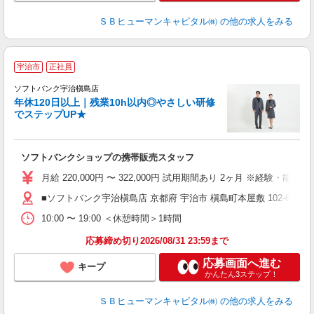
ＳＢヒューマンキャピタル㈱
の他の求人をみる
宇治市
正社員
や
ソフトバンク宇治槇島店
年休120日以上｜残業10h以内◎やさしい研修
か
でステップUP★
学
ソフトバンクショップの携帯販売スタッフ
あ
月給 220,000円 〜 322,000円 試用期間あり 2ヶ月 ※経験・能力によ
■ソフトバンク宇治槇島店 京都府 宇治市 槇島町本屋敷 102‐6
10:00 〜 19:00 ＜休憩時間＞1時間
応募締め切り2026/08/31 23:59まで
応募画面へ進む
キープ
かんたん3ステップ！
ＳＢヒューマンキャピタル㈱
の他の求人をみる