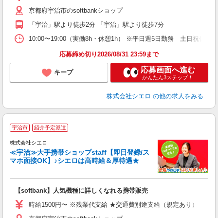
平
京都府宇治市のsoftbankショップ
カ
「宇治」駅より徒歩2分 「宇治」駅より徒歩7分
登
10:00〜19:00（実働8h・休憩1h） ※平日週5日勤務 土日祝休み
応募締め切り2026/08/31 23:59まで
応募画面へ進む
キープ
かんたん3ステップ！
株式会社シエロ
の他の求人をみる
★
宇治市
紹介予定派遣
♪
株式会社シエロ
≪宇治≫大手携帯ショップstaff【即日登録/ス
マホ面接OK】♪シエロは高時給＆厚待遇★
い
即
【softbank】人気機種に詳しくなれる携帯販売
躍
ー
時給1500円〜 ※残業代支給 ★交通費別途支給（規定あり） ゜+゜
自