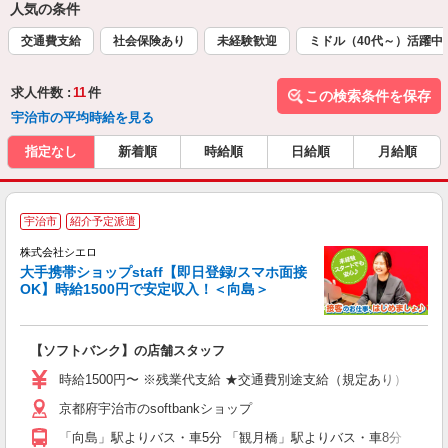
人気の条件
交通費支給
社会保険あり
未経験歓迎
ミドル（40代～）活躍中
求人件数 :
11
件
この検索条件を保存
宇治市の平均時給を見る
指定なし
新着順
時給順
日給順
月給順
★
宇治市
紹介予定派遣
♪
株式会社シエロ
大手携帯ショップstaff【即日登録/スマホ面接
OK】時給1500円で安定収入！＜向島＞
務
即
【ソフトバンク】の店舗スタッフ
躍
ー
時給1500円〜 ※残業代支給 ★交通費別途支給（規定あり） ゜+゜
自
京都府宇治市のsoftbankショップ
ど
「向島」駅よりバス・車5分 「観月橋」駅よりバス・車8分