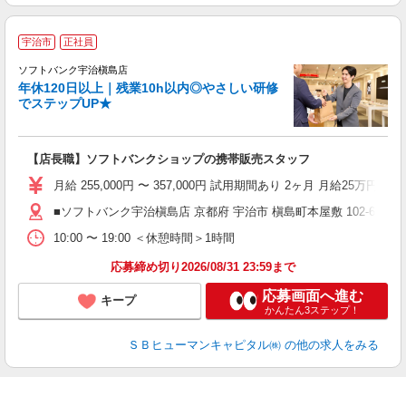
宇治市
正社員
や
ソフトバンク宇治槇島店
年休120日以上｜残業10h以内◎やさしい研修
か
でステップUP★
学
【店長職】ソフトバンクショップの携帯販売スタッフ
あ
月給 255,000円 〜 357,000円 試用期間あり 2ヶ月 月給25万円以
■ソフトバンク宇治槇島店 京都府 宇治市 槇島町本屋敷 102‐6
10:00 〜 19:00 ＜休憩時間＞1時間
応募締め切り2026/08/31 23:59まで
応募画面へ進む
キープ
かんたん3ステップ！
ＳＢヒューマンキャピタル㈱
の他の求人をみる