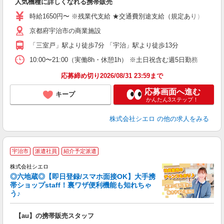
人気機種に詳しくなれる携帯販売
躍
ー
時給1650円〜 ※残業代支給 ★交通費別途支給（規定あり） ゜+゜
自
京都府宇治市の商業施設
ど
「三室戸」駅より徒歩7分 「宇治」駅より徒歩13分
10:00〜21:00（実働8h・休憩1h） ※土日祝含む週5日勤務
応募締め切り2026/08/31 23:59まで
応募画面へ進む
キープ
かんたん3ステップ！
株式会社シエロ
の他の求人をみる
★
宇治市
派遣社員
紹介予定派遣
♪
株式会社シエロ
◎六地蔵◎【即日登録/スマホ面接OK】大手携
帯ショップstaff！裏ワザ便利機能も知れちゃ
う♪
理
【au】の携帯販売スタッフ
即