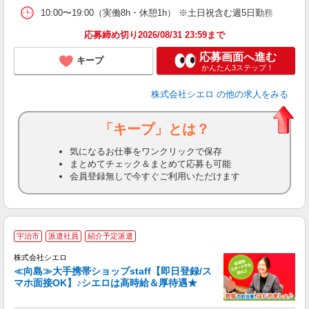
10:00〜19:00（実働8h・休憩1h） ※土日祝含む週5日勤務
応募締め切り2026/08/31 23:59まで
応募画面へ進む
キープ
かんたん3ステップ！
株式会社シエロ
の他の求人をみる
「キープ」とは？
気になるお仕事をワンクリックで保存
まとめてチェック＆まとめて応募も可能
会員登録無しで今すぐご利用いただけます
★
宇治市
派遣社員
紹介予定派遣
♪
株式会社シエロ
≪向島≫大手携帯ショップstaff【即日登録/ス
マホ面接OK】♪シエロは高時給＆厚待遇★
い