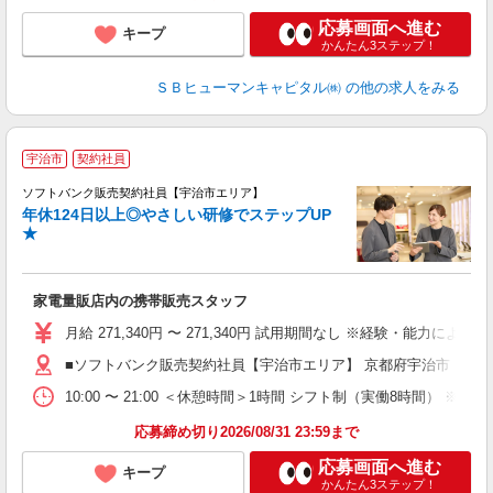
応募画面へ進む
キープ
かんたん3ステップ！
ＳＢヒューマンキャピタル㈱
の他の求人をみる
宇治市
契約社員
ソフトバンク販売契約社員【宇治市エリア】
年休124日以上◎やさしい研修でステップUP
で
★
ボ
ン
家電量販店内の携帯販売スタッフ
月給 271,340円 〜 271,340円 試用期間なし ※経験・能力による 
■ソフトバンク販売契約社員【宇治市エリア】 京都府宇治市
10:00 〜 21:00 ＜休憩時間＞1時間 シフト制（実働8時間） 
応募締め切り2026/08/31 23:59まで
応募画面へ進む
キープ
かんたん3ステップ！