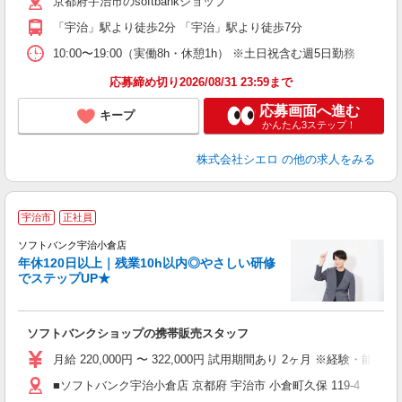
京都府宇治市のsoftbankショップ
ン
「宇治」駅より徒歩2分 「宇治」駅より徒歩7分
10:00〜19:00（実働8h・休憩1h） ※土日祝含む週5日勤務
応募締め切り2026/08/31 23:59まで
応募画面へ進む
キープ
かんたん3ステップ！
株式会社シエロ
の他の求人をみる
宇治市
正社員
や
ソフトバンク宇治小倉店
年休120日以上｜残業10h以内◎やさしい研修
か
でステップUP★
学
ソフトバンクショップの携帯販売スタッフ
あ
月給 220,000円 〜 322,000円 試用期間あり 2ヶ月 ※経験・能力によ
■ソフトバンク宇治小倉店 京都府 宇治市 小倉町久保 119‐4