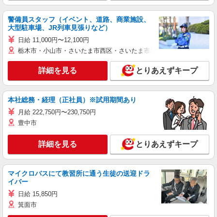
警備員スタッフ（イベント、道路、商業施設、
大型駐車場、JR列車見張りなど）
日給 11,000円〜12,100円
栃木市・小山市・さいたま市西区・さいたま市岩槻区・久喜市・蓮田
詳細を見る
とりあえずキープ
本社総務・経理（正社員）※試用期間あり
月給 222,750円〜230,750円
豊中市
詳細を見る
とりあえずキープ
マイクロバスにて教習所に通う生徒の送迎ドラ
イバー
日給 15,850円
箕面市