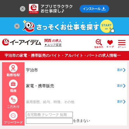
関西
の求人
▼エリア変更
宇治市の家電・携帯販売のバイト・アルバイト・パートの求人情報一
覧
宇治市
選択
勤務地/駅
家電・携帯販売
選択
職種
雇用形態、給与、特徴、その他
選択
こだわり
を含まない
フリーワード