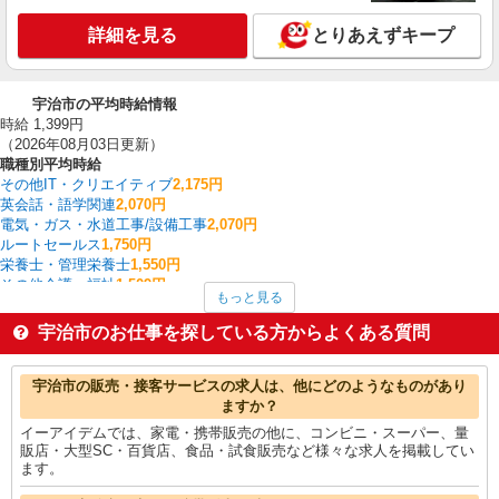
詳細を見る
とりあえずキープ
宇治市の平均時給情報
時給 1,399円
（2026年08月03日更新）
職種別平均時給
その他IT・クリエイティブ
2,175円
英会話・語学関連
2,070円
電気・ガス・水道工事/設備工事
2,070円
ルートセールス
1,750円
栄養士・管理栄養士
1,550円
その他介護・福祉
1,509円
もっと見る
家電・携帯販売
1,508円
CADオペレーター・積算
1,500円
宇治市のお仕事を探している方からよくある質問
経理・人事・労務・総務・法務
1,463円
介護職・ヘルパー
1,459円
宇治市の他の職種の平均時給を見る
宇治市の販売・接客サービスの求人は、他にどのようなものがあり
ますか？
イーアイデムでは、家電・携帯販売の他に、コンビニ・スーパー、量
販店・大型SC・百貨店、食品・試食販売など様々な求人を掲載してい
ます。