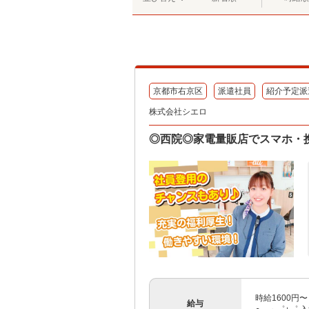
京都市右京区
派遣社員
紹介予定派
株式会社シエロ
◎西院◎家電量販店でスマホ・携
時給1600円
給与