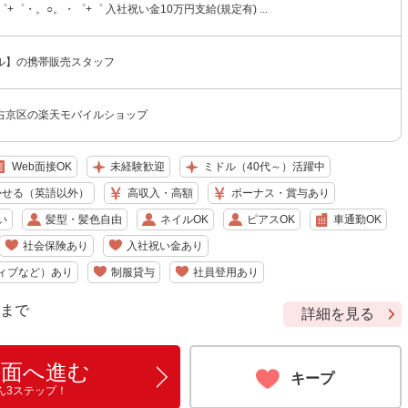
+゜・。○。・゜+゜ 入社祝い金10万円支給(規定有) ...
ル】の携帯販売スタッフ
右京区の楽天モバイルショップ
Web面接OK
未経験歓迎
ミドル（40代～）活躍中
かせる（英語以外）
高収入・高額
ボーナス・賞与あり
い
髪型・髪色自由
ネイルOK
ピアスOK
車通勤OK
社会保険あり
入社祝い金あり
ィブなど）あり
制服貸与
社員登用あり
9 まで
詳細を見る
画面へ進む
キープ
ん3ステップ！