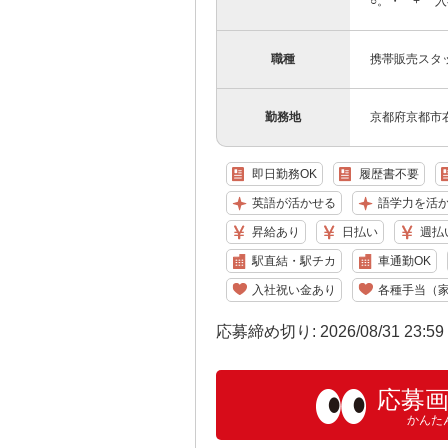
○。・゜+゜ 入
職種
携帯販売スタッ
勤務地
京都府京都市
即日勤務OK
履歴書不要
英語が活かせる
語学力を活
昇給あり
日払い
週払
駅直結・駅チカ
車通勤OK
入社祝い金あり
各種手当（
応募締め切り: 2026/08/31 23:5
応募
かんた