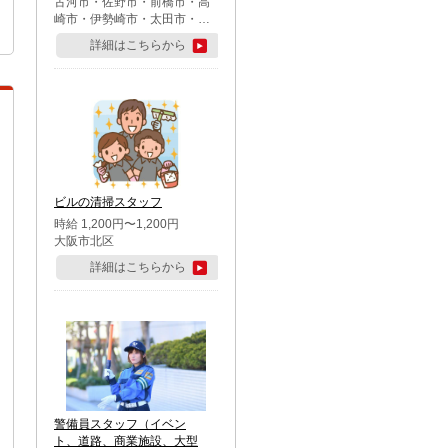
古河市・佐野市・前橋市・高
崎市・伊勢崎市・太田市・館
林市・藤岡市・大泉町・さい
詳細はこちらから
たま市北区・川越市・熊谷
市・行田市・秩父市・所沢
市・飯能市・東松山市・坂戸
市・鶴ケ島市・千葉市中央
区・市川市・松戸市・習志野
市・柏市・流山市・八千代
市・足立区・江戸川区・八王
子市・町田市
ビルの清掃スタッフ
時給 1,200円〜1,200円
大阪市北区
詳細はこちらから
警備員スタッフ（イベン
ト、道路、商業施設、大型