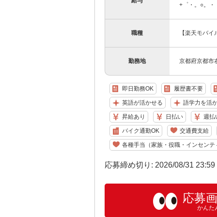
給与
+゜・。○。・゜
職種
【楽天モバイ
勤務地
京都府京都市
即日勤務OK
履歴書不要
英語が活かせる
語学力を活
昇給あり
日払い
週払
バイク通勤OK
交通費支給
各種手当（家族・役職・インセンテ
応募締め切り: 2026/08/31 23:5
応募
かんた