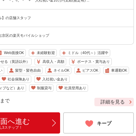
+゜・。○。・゜+゜ 入社祝い金10万円支給(規定有) ...
ル】の店舗スタッフ
右京区の楽天モバイルショップ
Web面接OK
未経験歓迎
ミドル（40代～）活躍中
かせる（英語以外）
高収入・高額
ボーナス・賞与あり
い
髪型・髪色自由
ネイルOK
ピアスOK
車通勤OK
社会保険あり
入社祝い金あり
ィブなど）あり
制服貸与
社員登用あり
9 まで
詳細を見る
画面へ進む
キープ
ん3ステップ！