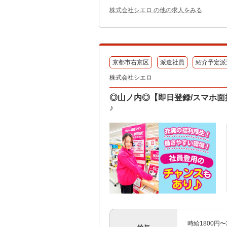
株式会社シエロ の他の求人をみる
京都市右京区
派遣社員
紹介予定派
株式会社シエロ
◎山ノ内◎【即日登録/スマホ面
♪
時給1800円