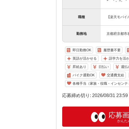
+゜・。○。・゜
職種
【楽天モバイ
勤務地
京都府京都市
即日勤務OK
履歴書不要
英語が活かせる
語学力を活
昇給あり
日払い
週払
バイク通勤OK
交通費支給
各種手当（家族・役職・インセンテ
応募締め切り: 2026/08/31 23:5
応募
かんた