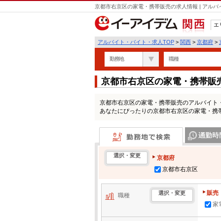
京都市右京区の家電・携帯販売の求人情報 | アル
エ
関西
アルバイト・バイト・求人TOP
>
関西
>
京都府
>
勤務地
職種
京都市右京区の家電・携帯販
京都市右京区の家電・携帯販売のアルバイト
あなたにぴったりの京都市右京区の家電・携
勤務地で検索
通勤時間・区
選択・変更
京都府
京都市右京区
販売
選択・変更
職種
家