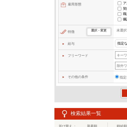
ア
雇用形態
契
職
嘱
未選択
選択・変更
特徴
給与
フリーワード
その他の条件
指定
この
検索結果一覧
並び替え ：
新着順
時給順