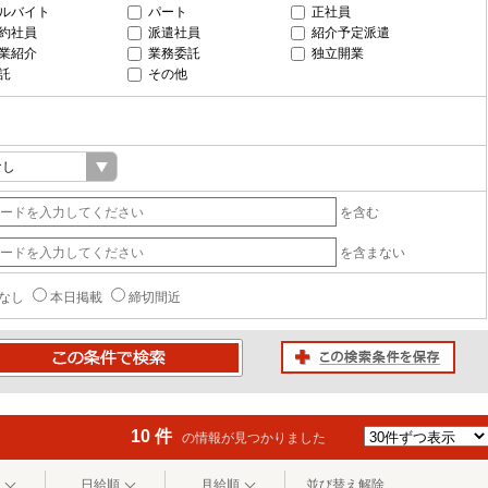
ルバイト
パート
正社員
約社員
派遣社員
紹介予定派遣
業紹介
業務委託
独立開業
託
その他
を含む
を含まない
なし
本日掲載
締切間近
この検索条件を保存
条件で検索
10 件
の情報が見つかりました
日給順
月給順
並び替え解除