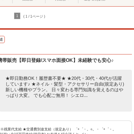
1
( 1 / 1ページ )
遣
帯販売【即日登録/スマホ面接OK】未経験でも安心♪
★即日勤務OK！履歴書不要★ ★20代・30代・40代が活躍
しています♪ ★ネイル・髪型・アクセサリー自由(規定あり)
新しい機種やプラン。 日々変わる専門知識を覚えるのはや
っぱり大変。 でも心配ご無用！ シエロ...
〜 ※残業代支給 ★交通費別途支給（規定あり） ゜+゜・。○。・゜+゜・。