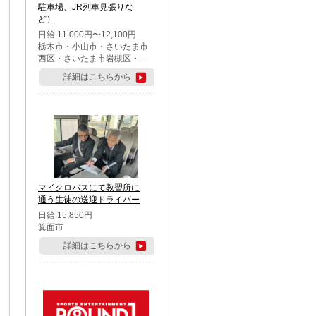
駐車場、JR列車見張りな
ど）
日給 11,000円〜12,100円
栃木市・小山市・さいたま市
西区・さいたま市岩槻区・久
喜市・蓮田市
詳細はこちらから
マイクロバスにて教習所に
通う生徒の送迎ドライバー
日給 15,850円
箕面市
詳細はこちらから