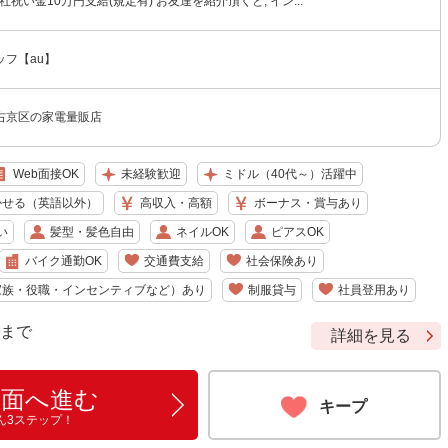
社祝い金10万円支給(規定有) お友達を紹介頂くと, イン...
フ【au】
右京区の家電量販店
Web面接OK
未経験歓迎
ミドル（40代～）活躍中
かせる（英語以外）
高収入・高額
ボーナス・賞与あり
い
髪型・髪色自由
ネイルOK
ピアスOK
バイク通勤OK
交通費支給
社会保険あり
家族・役職・インセンティブなど）あり
制服貸与
社員登用あり
9 まで
詳細を見る
画面へ進む
キープ
ん3ステップ！