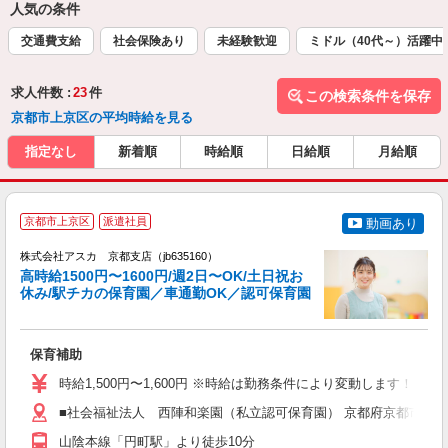
人気の条件
交通費支給
社会保険あり
未経験歓迎
ミドル（40代～）活躍中
求人件数 :
23
件
この検索条件を保存
京都市上京区の平均時給を見る
指定なし
新着順
時給順
日給順
月給順
京都市上京区
派遣社員
動画あり
株式会社アスカ 京都支店（jb635160）
高時給1500円〜1600円/週2日〜OK/土日祝お
休み/駅チカの保育園／車通勤OK／認可保育園
面
保育補助
入
不
時給1,500円〜1,600円 ※時給は勤務条件により変動します！
代
務
■社会福祉法人 西陣和楽園（私立認可保育園） 京都府京都市上京
険
山陰本線「円町駅」より徒歩10分