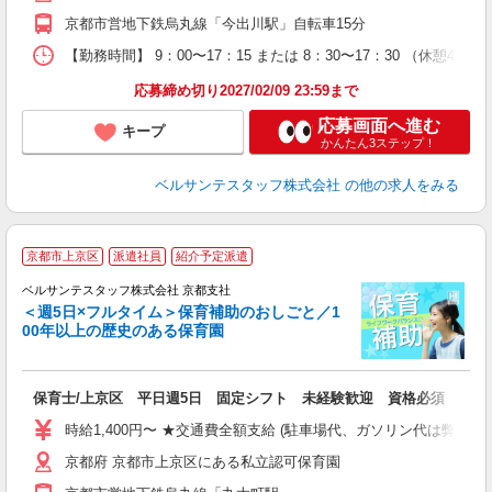
平
京都市営地下鉄烏丸線「今出川駅」自転車15分
K
以
【勤務時間】 9：00〜17：15 または 8：30〜17：30 （休憩4
貯
応募締め切り2027/02/09 23:59まで
応募画面へ進む
キープ
かんたん3ステップ！
ベルサンテスタッフ株式会社
の他の求人をみる
京都市上京区
派遣社員
紹介予定派遣
す
ス
ベルサンテスタッフ株式会社 京都支社
＜週5日×フルタイム＞保育補助のおしごと／1
ル
00年以上の歴史のある保育園
実
保育士/上京区 平日週5日 固定シフト 未経験歓迎 資格必須
入
卒
時給1,400円〜 ★交通費全額支給 (駐車場代、ガソリン代は弊社
ク
京都府 京都市上京区にある私立認可保育園
0
フ