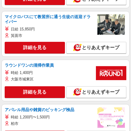
マイクロバスにて教習所に通う生徒の送迎ドラ
イバー
日給 15,850円
箕面市
詳細を見る
とりあえずキープ
ラウンドワンの清掃作業員
時給 1,400円
大阪市城東区
詳細を見る
とりあえずキープ
アパレル用品や雑貨のピッキング検品
時給 1,200円〜1,500円
柏市