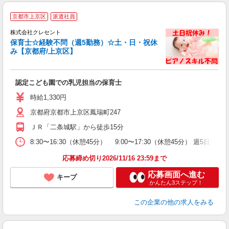
●
京都市上京区
派遣社員
株式会社クレセント
保育士☆経験不問（週5勤務）☆土・日・祝休
み【京都府/上京区】
方
入
認定こども園での乳児担当の保育士
資
～
時給1,330円
煙
京都府京都市上京区鳳瑞町247
あ
ＪＲ「二条城駅」から徒歩15分
8:30〜16:30（休憩45分） 9:00〜17:30（休憩45分） 週5
応募締め切り2026/11/16 23:59まで
応募画面へ進む
キープ
かんたん3ステップ！
この企業
の他の求人をみる