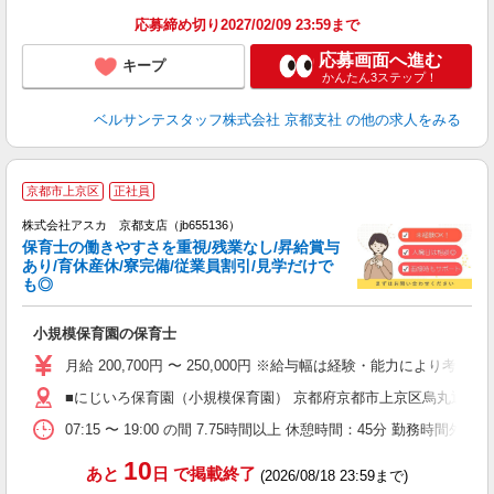
率
応募締め切り2027/02/09 23:59まで
応募画面へ進む
キープ
かんたん3ステップ！
ベルサンテスタッフ株式会社 京都支社
の他の求人をみる
京都市上京区
正社員
株式会社アスカ 京都支店（jb655136）
保育士の働きやすさを重視/残業なし/昇給賞与
あり/育休産休/寮完備/従業員割引/見学だけで
も◎
面
小規模保育園の保育士
入
不
月給 200,700円 〜 250,000円 ※給与幅は経験・能力によ
あ
■にじいろ保育園（小規模保育園） 京都府京都市上京区烏丸通上立
0
07:15 〜 19:00 の間 7.75時間以上 休憩時間：45分 勤務時間
族
10
あと
日
で掲載終了
(2026/08/18 23:59まで)