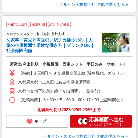
ベルサンテ株式会社
の他の求人をみる
京都市上京区
派遣社員
紹介予定派遣
で
ベルサンテスタッフ株式会社 京都支社
＼家事・育児と両立◎／駅チカ徒歩3分♪｜人
気の小規模園で柔軟な働き方｜ブランクOK｜
社会保険完備
か
入
保育士/今出川駅 小規模園 固定シフト 平日のみ サポート中心 
卒
ク
【時給】1,500円〜 ★交通費全額支給 (駐車場代、ガソリン代は
0
京都府京都市上京区にある小規模保育園
平
K
京都市営地下鉄烏丸線「今出川駅」 徒歩3分
以
貯
【勤務時間】 8：30〜15：30 9：00〜17：00 上記時間など
応募締め切り2027/02/09 23:59まで
応募画面へ進む
キープ
かんたん3ステップ！
ベルサンテスタッフ株式会社
の他の求人をみる