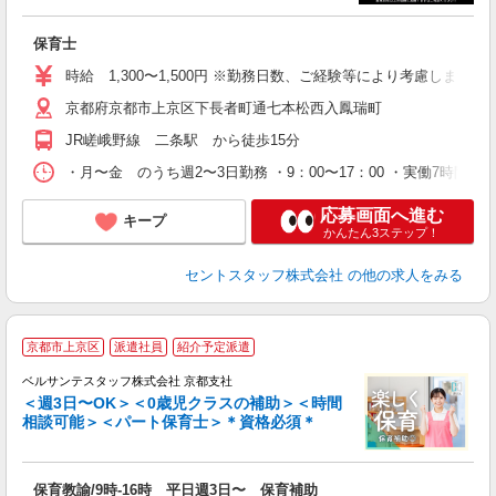
ミ
日
保育士
通
あ
時給 1,300〜1,500円 ※勤務日数、ご経験等により考慮します
京都府京都市上京区下長者町通七本松西入鳳瑞町
JR嵯峨野線 二条駅 から徒歩15分
・月〜金 のうち週2〜3日勤務 ・9：00〜17：00 ・実働7時間15
応募画面へ進む
キープ
かんたん3ステップ！
セントスタッフ株式会社
の他の求人をみる
京都市上京区
派遣社員
紹介予定派遣
ベルサンテスタッフ株式会社 京都支社
＜週3日〜OK＞＜0歳児クラスの補助＞＜時間
相談可能＞＜パート保育士＞＊資格必須＊
た
入
保育教諭/9時-16時 平日週3日〜 保育補助
卒