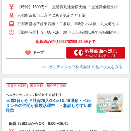
ク
【時給】1500円〜＋交通費別途全額支給 ・交通費全額支給 （車
0
京都府京都市上京区にある認定こども園
平
得
京都市営地下鉄東西線「二条駅」車8分 バス停「丸太町七本松」か
金
【勤務時間】 9：00〜16：00 ※上記時間以外でも時間の相談可
応募締め切り2027/02/09 23:59まで
応募画面へ進む
キープ
かんたん3ステップ！
ベルサンテスタッフ株式会社
の他の求人をみる
＼
京都市上京区
派遣社員
紹介予定派遣
ベルサンテスタッフ株式会社 京都支社
≪週3日から＊社保加入OK≫16:45退勤・ベル
サンテの仲間が多数活躍中！・相談しやすい環
境◎
良
保育士/週3日からOK 9:00〜16:45
入
卒