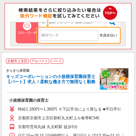
京都市上京区
アルバイト
パート
きらきら保育園
キッズコーポレーションの小規模保育園保育士
【パート】求人！柔軟な働き方で無理なく勤務
相
小規模保育園の保育士
時給1,180円〜1,380円 ※下記手当により異なる ■平日早朝・夕
京都府京都市上京区新町丸太町上ル春帯町346
京都市営烏丸線 丸太町駅 徒歩5分
(1)7:15〜18:15 1日6時間以上、週1日以上 (2)13:30〜