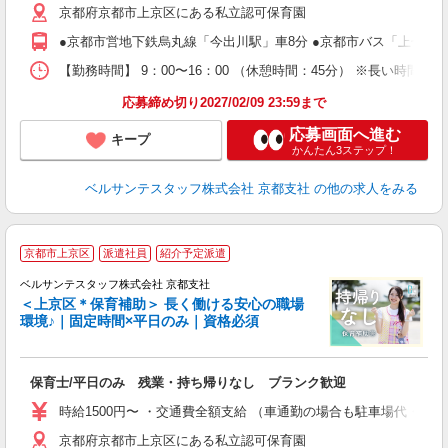
京都府京都市上京区にある私立認可保育園
0
間
●京都市営地下鉄烏丸線「今出川駅」車8分 ●京都市バス「上七軒
ぼ
【勤務時間】 9：00〜16：00 （休憩時間：45分） ※長い時間
あ
応募締め切り2027/02/09 23:59まで
応募画面へ進む
キープ
かんたん3ステップ！
ベルサンテスタッフ株式会社 京都支社
の他の求人をみる
京都市上京区
派遣社員
紹介予定派遣
ベルサンテスタッフ株式会社 京都支社
＜上京区＊保育補助＞ 長く働ける安心の職場
環境♪｜固定時間×平日のみ｜資格必須
談
保育士/平日のみ 残業・持ち帰りなし ブランク歓迎
入
卒
時給1500円〜 ・交通費全額支給 （車通勤の場合も駐車場代・ガ
ク
京都府京都市上京区にある私立認可保育園
0