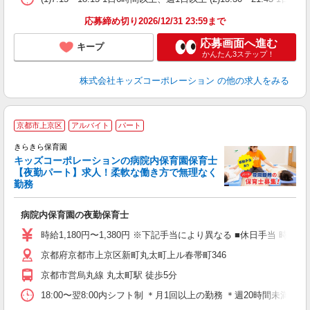
応募締め切り2026/12/31 23:59まで
応募画面へ進む
キープ
かんたん3ステップ！
株式会社キッズコーポレーション
の他の求人をみる
京都市上京区
アルバイト
パート
きらきら保育園
キッズコーポレーションの病院内保育園保育士
【夜勤パート】求人！柔軟な働き方で無理なく
勤務
お
病院内保育園の夜勤保育士
時給1,180円〜1,380円 ※下記手当により異なる ■休日手当 時給
京都府京都市上京区新町丸太町上ル春帯町346
京都市営烏丸線 丸太町駅 徒歩5分
18:00〜翌8:00内シフト制 ＊月1回以上の勤務 ＊週20時間未満の