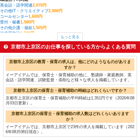
英会話・語学関連
2,070円
その他IT・クリエイティブ
2,000円
コールセンター
1,600円
受付・秘書
1,580円
その他介護・福祉
1,505円
幼稚園教諭
1,500円
もっと見る
介護職・ヘルパー
1,497円
看護師・保健師・看護助手・助産師
1,463円
京都市上京区のお仕事を探している方からよくある質問
その他オフィスワーク・事務
1,460円
一般・営業事務
1,437円
京都市上京区の他の職種の平均時給を見る
京都市上京区の教育・保育の求人は、他にどのようなものがありま
すか？
イーアイデムでは、保育士・保育補助の他に、塾講師・家庭教師、英
会話・語学関連、試験監督・添削など様々な求人を掲載しています。
京都市上京区の保育士・保育補助の時給はどれくらいですか？
京都市上京区の保育士・保育補助の平均時給は1,351円です（2026年08
月03日更新）。
京都市上京区の保育士・保育補助の求人数はどれくらいあります
か？
イーアイデムでは、京都市上京区で23件の求人を掲載しています（202
6年08月08日現在）。