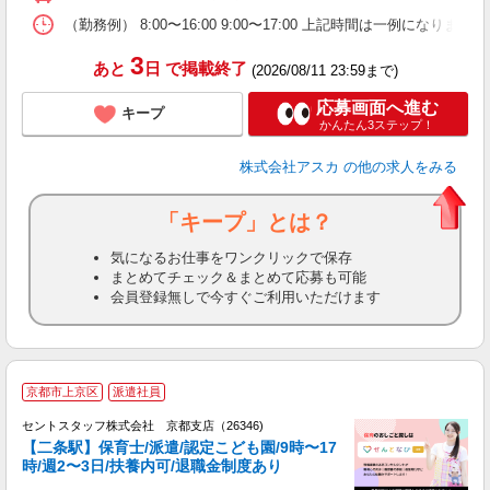
（勤務例） 8:00〜16:00 9:00〜17:00 上記時間は
3
あと
日
で掲載終了
(2026/08/11 23:59まで)
応募画面へ進む
キープ
かんたん3ステップ！
株式会社アスカ
の他の求人をみる
「キープ」とは？
気になるお仕事をワンクリックで保存
まとめてチェック＆まとめて応募も可能
会員登録無しで今すぐご利用いただけます
京都市上京区
派遣社員
セントスタッフ株式会社 京都支店（26346)
【二条駅】保育士/派遣/認定こども園/9時〜17
時/週2〜3日/扶養内可/退職金制度あり
こ