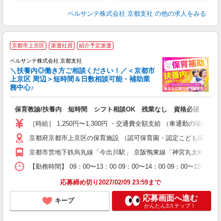
ベルサンテ株式会社 京都支社
の他の求人をみる
京都市上京区
派遣社員
紹介予定派遣
迎
ベルサンテ株式会社 京都支社
部
＼扶養内◎働き方ご相談ください！／＜京都市
上京区 周辺＞短時間＆日数相談可能・補助業
務中心♪
い
保育教諭/扶養内 短時間 シフト相談OK 残業なし 資格必須
入
り
［時給］ 1,250円〜1,300円 ・交通費全額支給 （車通勤の場
主
京都府京都市上京区の保育施設 （認可保育園・認定こども園・幼
中
休
京都市営地下鉄烏丸線「今出川駅」 京阪鴨東線「神宮丸太町駅」
社
K
【勤務時間】 09：00〜13：00 09：00〜14：00 09
応募締め切り2027/02/09 23:59まで
応募画面へ進む
キープ
かんたん3ステップ！