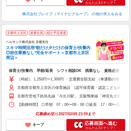
かんたん3ステップ！
株式会社ブレイブ（マイナビグループ）
の他の求人をみる
京都市上京区
派遣社員
紹介予定派遣
迎
ベルサンテ株式会社 京都支社
部
スキマ時間活用*朝だけ夕だけの保育士/扶養内
1
◎担任業務なし*完全サポート＜京都市上京区
ン
周辺＞
す
入
保育士/扶養内 早朝/延長 シフト相談OK 残業なし 資格必須
り
主
［時給］ 1,250円〜1,300円 ・交通費全額支給 （車通勤の場
中
京都府京都市上京区の保育施設 （認可保育園・認定こども園・幼
休
社
京都市営地下鉄烏丸線「今出川駅」 京阪鴨東線「神宮丸太町駅」
K
【勤務時間】 ◎早朝 07：00〜09：00 ◎延長 17：00〜
応募締め切り2027/02/09 23:59まで
応募画面へ進む
キープ
かんたん3ステップ！