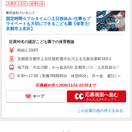
●
京都市上京区
派遣社員
え
株式会社クレセント
固定時間☆フルタイム◇土日祝休み♪仕事もプ
ライベートも大切にできるこども園【保育士/
京都市上京区】
興
入
定員90名の認定こども園での保育教諭
資
～
時給1,330円
煙
京都府京都市上京区新町通今出川上る元新在家町163-1
あ
地下鉄「今出川駅」から徒歩5分 京都市バス「上京区総合庁舎前」
8:30〜17:00（実働7時間45分 休憩45分） 月〜金 週5日 ■
応募締め切り2026/11/16 23:59まで
応募画面へ進む
キープ
かんたん3ステップ！
この企業
の他の求人をみる