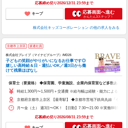
応募締め切り2026/12/31 23:59まで
応募画面へ進む
キープ
かんたん3ステップ！
株式会社キッズコーポレーション
の他の求人をみる
京都市上京区
派遣社員
株式会社ブレイブ（マイナビグループ）/MD26
子どもの笑顔がやりがいになるお仕事です◎
嬉しい高時給＆日・週払いOK／週3日から働
タ
けて残業ほぼなし
払
の
保育士（要資格） ◆保育園、学童施設、企業内保育室など多数あり
フ
シ
時給1,300円〜1,500円＋交通費 ※給与幅は経験・能力による 
京都府京都市上京区 【最寄駅】 ◆京都市営地下鉄烏丸線「今出川
月〜金（土） 週3日〜OK！ 【日勤】7:30〜21:00 ※実働8時間
応募締め切り2026/08/31 23:59まで
応募画面へ進む
キープ