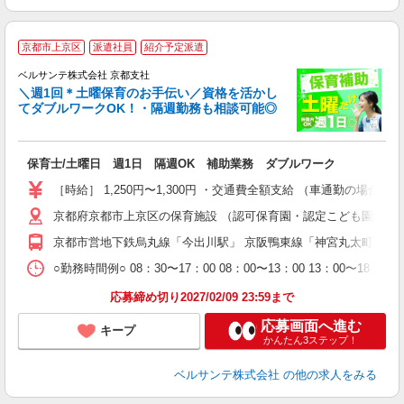
京都市上京区
派遣社員
紹介予定派遣
ベルサンテ株式会社 京都支社
メ
＼週1回＊土曜保育のお手伝い／資格を活かし
てダブルワークOK！・隔週勤務も相談可能◎
入
保育士/土曜日 週1日 隔週OK 補助業務 ダブルワーク
活
～
［時給］ 1,250円〜1,300円 ・交通費全額支給 （車通勤の場
あ
京都府京都市上京区の保育施設 （認可保育園・認定こども園・幼
通
京都市営地下鉄烏丸線「今出川駅」 京阪鴨東線「神宮丸太町駅」
研
○勤務時間例○ 08：30〜17：00 08：00〜13：00 13
応募締め切り2027/02/09 23:59まで
応募画面へ進む
キープ
かんたん3ステップ！
ベルサンテ株式会社
の他の求人をみる