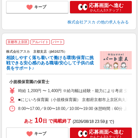
応募画面へ進む
キープ
かんたん3ステップ！
株式会社アスカ
の他の求人をみる
京都市上京区
アルバイト
パート
株式会社アスカ 京都支店（jb616275）
相談しやすく落ち着いて働ける環境/保育に挑
戦できる安心感のある職場/安心して子供の成
長をサポート♪
面
小規模保育園の保育士
入
不
時給 1,200円 〜 1,400円 ※給与幅は経験・能力により考慮
フ
■にじいろ保育園（小規模保育園） 京都府京都市上京区烏丸通上立
満
族
8:00〜17:00／9:00〜18:00／10:00〜19:00 休憩
10
あと
日
で掲載終了
(2026/08/18 23:59まで)
応募画面へ進む
キープ
かんたん3ステップ！