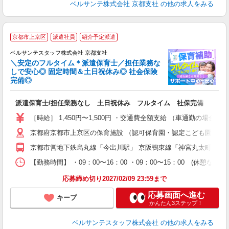
ベルサンテ株式会社 京都支社
の他の求人をみる
京都市上京区
派遣社員
紹介予定派遣
ベルサンテスタッフ株式会社 京都支社
＼安定のフルタイム＊派遣保育士／担任業務な
しで安心◎ 固定時間＆土日祝休み◎ 社会保険
完備◎
1
派遣保育士/担任業務なし 土日祝休み フルタイム 社保完備
入
卒
［時給］ 1,450円〜1,500円 ・交通費全額支給 （車通勤の
ク
京都府京都市上京区の保育施設 （認可保育園・認定こども園・幼
0
フ
京都市営地下鉄烏丸線「今出川駅」 京阪鴨東線「神宮丸太町駅」
副
【勤務時間】 ・09：00〜16：00 ・09：00〜15：00
率
応募締め切り2027/02/09 23:59まで
応募画面へ進む
キープ
かんたん3ステップ！
ベルサンテスタッフ株式会社
の他の求人をみる