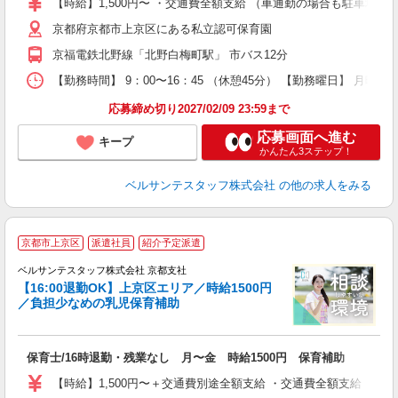
【時給】1,500円〜 ・交通費全額支給 （車通勤の場合も駐車場
ク
京都府京都市上京区にある私立認可保育園
0
K
京福電鉄北野線「北野白梅町駅」 市バス12分
K
【勤務時間】 9：00〜16：45 （休憩45分） 【勤務曜日】 月曜
研
応募締め切り2027/02/09 23:59まで
応募画面へ進む
キープ
かんたん3ステップ！
ベルサンテスタッフ株式会社
の他の求人をみる
選
京都市上京区
派遣社員
紹介予定派遣
ベルサンテスタッフ株式会社 京都支社
【16:00退勤OK】上京区エリア／時給1500円
／負担少なめの乳児保育補助
で
保育士/16時退勤・残業なし 月〜金 時給1500円 保育補助
入
卒
【時給】1,500円〜＋交通費別途全額支給 ・交通費全額支給 （
ク