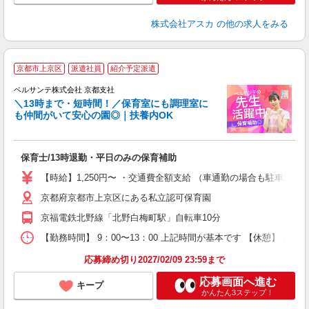
株式会社アスカ
の他の求人をみる
◆
京都市上京区
派遣社員
紹介予定派遣
ベルサンテ株式会社 京都支社
＼13時まで・短時間！／保育室にも調理室に
も仲間がいて安心の園◎｜扶養内OK
の
保育士/13時退勤・平日のみの保育補助
入
活
【時給】1,250円〜 ・交通費全額支給 （車通勤の場合も駐車場
～
京都府京都市上京区にある私立認可保育園
あ
昼
京福電鉄北野線「北野白梅町駅」自転車10分
副
【勤務時間】 9：00〜13：00 上記時間が基本です 【休憩】 な
修
応募締め切り2027/02/09 23:59まで
応募画面へ進む
キープ
かんたん3ステップ！