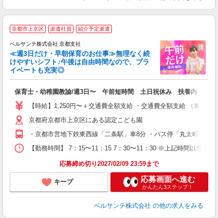
●
京都市上京区
派遣社員
紹介予定派遣
ベルサンテ株式会社 京都支社
≪週3日だけ・早朝保育のお仕事≫無理なく続
お
けやすいシフト♪午後は自由時間なので、プラ
家
イベートも充実◎
い
...
保育士・幼稚園教諭/週3日〜 午前短時間 土日祝休み 扶養内 資格
入
活
【時給】1,250円〜＋交通費全額支給 ・交通費全額支給 （車通
～
京都府京都市上京区にある認定こども園
あ
平
・京都市営地下鉄東西線「二条駅」車8分 ・バス停「丸太町七本松
取
【勤務時間】 7：15〜11：15 7：30〜11：30 ※上記時間以
応募締め切り2027/02/09 23:59まで
応募画面へ進む
キープ
かんたん3ステップ！
ベルサンテ株式会社
の他の求人をみる