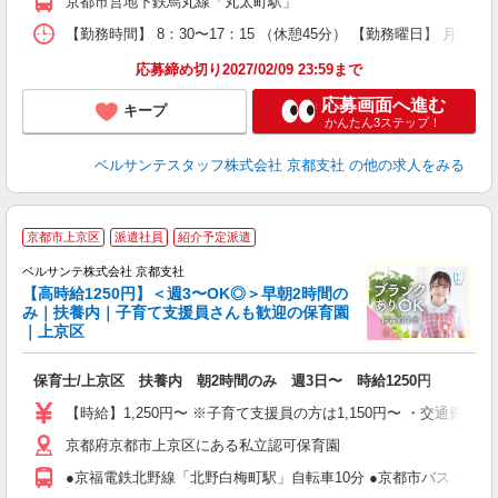
京都市営地下鉄烏丸線「丸太町駅」
副
【勤務時間】 8：30〜17：15 （休憩45分） 【勤務曜日】 月曜日
率
応募締め切り2027/02/09 23:59まで
応募画面へ進む
キープ
かんたん3ステップ！
ベルサンテスタッフ株式会社 京都支社
の他の求人をみる
京都市上京区
派遣社員
紹介予定派遣
ベルサンテ株式会社 京都支社
【高時給1250円】＜週3〜OK◎＞早朝2時間の
み｜扶養内｜子育て支援員さんも歓迎の保育園
｜上京区
類
保育士/上京区 扶養内 朝2時間のみ 週3日〜 時給1250円
入
活
【時給】1,250円〜 ※子育て支援員の方は1,150円〜 ・交通
～
京都府京都市上京区にある私立認可保育園
あ
固
●京福電鉄北野線「北野白梅町駅」自転車10分 ●京都市バス「上七
務