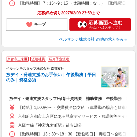
支
【勤務時間】 7：15〜9：15 （休憩時間：なし） 【勤務曜日】 
応募締め切り2027/02/09 23:59まで
応募画面へ進む
キープ
かんたん3ステップ！
ベルサンテ株式会社
の他の求人をみる
京都市上京区
派遣社員
紹介予定派遣
ベルサンテスタッフ株式会社 京都支社
放デイ・発達支援のお手伝い｜午後勤務｜平日
のみ｜資格必須
ま
放デイ・発達支援スタッフ/保育士資格要 補助業務 午後勤務 週5
入
卒
【時給】1,500円〜 ・交通費全額支給 （車通勤の場合も駐車場
ク
京都府京都市上京区にある児童デイサービス・放課後等デイサー
0
フ
京阪本線「神宮丸太町駅」徒歩10分
副
【勤務時間】 13：30〜18：30 【勤務曜日】 月曜日〜金曜日