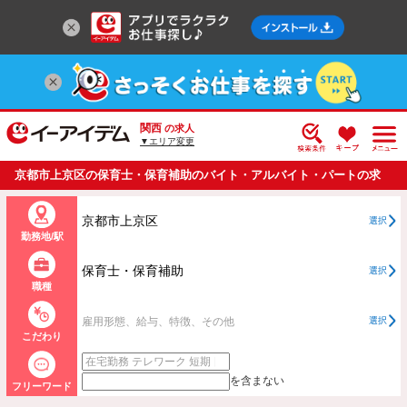
関西
の求人
▼エリア変更
京都市上京区の保育士・保育補助のバイト・アルバイト・パートの求
人情報一覧
京都市上京区
選択
勤務地/駅
保育士・保育補助
選択
職種
雇用形態、給与、特徴、その他
選択
こだわり
を含まない
フリーワード