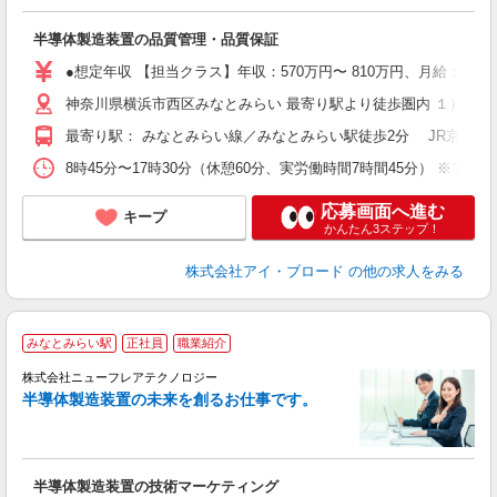
こ
半導体製造装置の品質管理・品質保証
入
年
●想定年収 【担当クラス】年収：570万円〜 810万円、月給：2
神奈川県横浜市西区みなとみらい 最寄り駅より徒歩圏内 １）勤務
最寄り駅： みなとみらい線／みなとみらい駅徒歩2分 JR京浜東北
8時45分〜17時30分（休憩60分、実労働時間7時間45分） ※フ
応募画面へ進む
キープ
かんたん3ステップ！
株式会社アイ・ブロード
の他の求人をみる
★
みなとみらい駅
正社員
職業紹介
株式会社ニューフレアテクノロジー
半導体製造装置の未来を創るお仕事です。
業
入
半導体製造装置の技術マーケティング
全