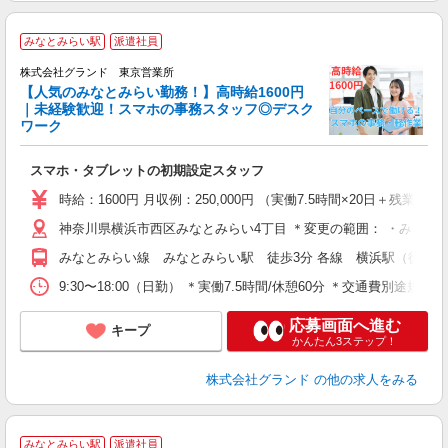
みなとみらい駅
派遣社員
ン
株式会社グランド 東京営業所
【人気のみなとみらい勤務！】高時給1600円
｜未経験歓迎！スマホの事務スタッフ◎デスク
い
ワーク
W
ブ
スマホ・タブレットの初期設定スタッフ
入
時給：1600円 月収例：250,000円 （実働7.5時間×20日＋残業
（
神奈川県横浜市西区みなとみらい4丁目 ＊変更の範囲： ・みなとみらい（
みなとみらい線 みなとみらい駅 徒歩3分 各線 横浜駅（徒歩13
9:30〜18:00（日勤） ＊実働7.5時間/休憩60分 ＊交通費別途規
応募画面へ進む
キープ
かんたん3ステップ！
株式会社グランド
の他の求人をみる
みなとみらい駅
派遣社員