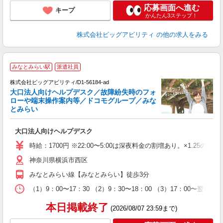
応募画面へ進む
キープ
かんたん3ステップ！
株式会社ビッグアビリティ
の他の求人をみる
みなとみらい駅
派遣社員
株式会社ビッグアビリティ/D1-56184-ad
大口法人向けヘルプデスク／故障紛失時のフォ
ローや端末操作案内等／ドコモグループ／みな
後
とみらい
ン
大口法人向けヘルプデスク
高
得
時給：1700円 ※22:00〜5:00は深夜料金の割増あり。×1.25の時
神奈川県横浜市西区
みなとみらい線【みなとみらい】徒歩3分
（1）9：00〜17：30 （2）9：30〜18：00 （3）17：00
本日掲載終了
(2026/08/07 23:59まで)