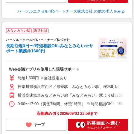
パーソルエクセルHRパートナーズ株式会社
の他の求人をみる
みなとみらい駅
派遣社員
パーソルエクセルHRパートナーズ株式会社
長期◎週3日〜/時短相談OK♪みなとみらい☆サ
ポート業務@1600円
ど
Web会議アプリを使用した現場サポート
未
時給1,600円 ※当社規定あり
神奈川県横浜市西区／最寄駅：みなとみらい駅、桜木町駅
横浜高速鉄道みなとみらい線「みなとみらい」駅より徒歩5分 JR
9:00〜17:00（実働7時間、休憩1時間） ※時間相談OK！ 1
応募締め切り2026/09/03 23:59まで
応募画面へ進む
キープ
かんたん3ステップ！