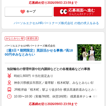
応募締め切り2026/09/03 23:59まで
応募画面へ進む
キープ
かんたん3ステップ！
パーソルエクセルHRパートナーズ株式会社
の他の求人をみる
みなとみらい駅
派遣社員
◎
高
パーソルエクセルHRパートナーズ株式会社
［週3日＊期間限定］英語活かせる事務♪*高18
00円＠みなとみらい
え
知財輸出の管理申請や社内講師などとの各種連絡などの事務
未
時給1,800円 ※当社規定あり
神奈川県横浜市西区／最寄駅：桜木町駅、みなとみらい駅
JR根岸線「桜木町」駅より徒歩5分 横浜高速鉄道みなとみらい線
10:00〜18:00（実働7時間、休憩1時間） 残業基本ナシ★ ※時
応募締め切り2026/09/03 23:59まで