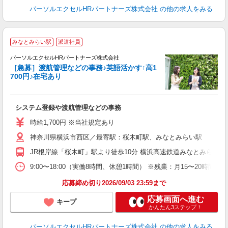
パーソルエクセルHRパートナーズ株式会社
の他の求人をみる
みなとみらい駅
派遣社員
☆
パーソルエクセルHRパートナーズ株式会社
［急募］渡航管理などの事務♪英語活かす↑高1
700円♪在宅あり
ど
システム登録や渡航管理などの事務
未
時給1,700円 ※当社規定あり
神奈川県横浜市西区／最寄駅：桜木町駅、みなとみらい駅
JR根岸線「桜木町」駅より徒歩10分 横浜高速鉄道みなとみらい線
9:00〜18:00（実働8時間、休憩1時間） ※残業：月15〜20
応募締め切り2026/09/03 23:59まで
応募画面へ進む
キープ
かんたん3ステップ！
パーソルエクセルHRパートナーズ株式会社
の他の求人をみる