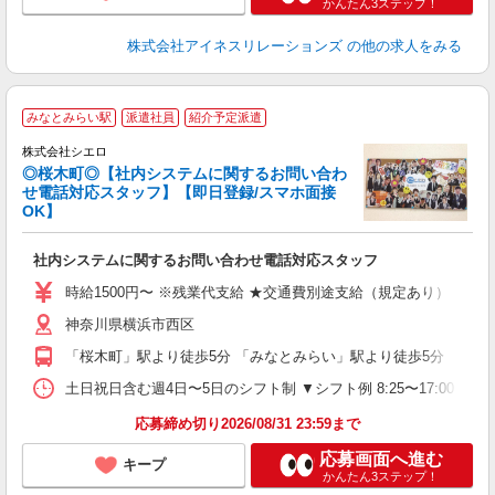
かんたん3ステップ！
株式会社アイネスリレーションズ
の他の求人をみる
みなとみらい駅
派遣社員
紹介予定派遣
株式会社シエロ
◎桜木町◎【社内システムに関するお問い合わ
せ電話対応スタッフ】【即日登録/スマホ面接
OK】
造
社内システムに関するお問い合わせ電話対応スタッフ
即
時給1500円〜 ※残業代支給 ★交通費別途支給（規定あり） ゜+゜
あ
神奈川県横浜市西区
り
「桜木町」駅より徒歩5分 「みなとみらい」駅より徒歩5分
土日祝日含む週4日〜5日のシフト制 ▼シフト例 8:25〜17:00 休憩:65
応募締め切り2026/08/31 23:59まで
応募画面へ進む
キープ
かんたん3ステップ！