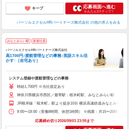
応募画面へ進む
キープ
かんたん3ステップ！
パーソルエクセルHRパートナーズ株式会社
の他の求人をみる
みなとみらい駅
派遣社員
パーソルエクセルHRパートナーズ株式会社
高1700円♪渡航管理などの事務♪英語スキル活
かす↑［在宅あり］
ど
システム登録や渡航管理などの事務
未
時給1,700円 ※当社規定あり
神奈川県横浜市西区／最寄駅：桜木町駅、みなとみらい駅
JR根岸線「桜木町」駅より徒歩10分 横浜高速鉄道みなとみらい線
9:00〜18:00（実働8時間、休憩1時間） ※残業：月15〜20
応募締め切り2026/09/03 23:59まで