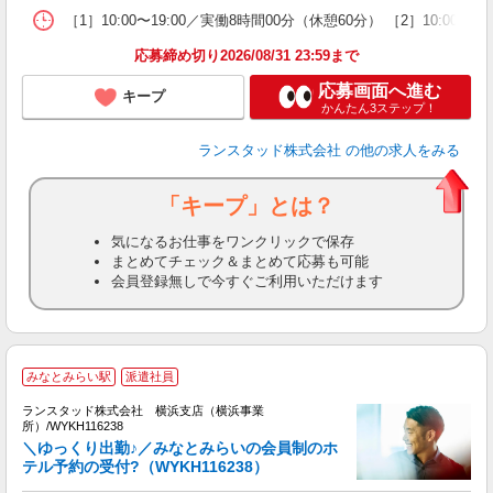
［1］10:00〜19:00／実働8時間00分（休憩60分） ［2］
応募締め切り2026/08/31 23:59まで
応募画面へ進む
キープ
かんたん3ステップ！
ランスタッド株式会社
の他の求人をみる
「キープ」とは？
気になるお仕事をワンクリックで保存
まとめてチェック＆まとめて応募も可能
会員登録無しで今すぐご利用いただけます
みなとみらい駅
派遣社員
タ
ランスタッド株式会社 横浜支店（横浜事業
所）/WYKH116238
＼ゆっくり出勤♪／みなとみらいの会員制のホ
テル予約の受付?（WYKH116238）
♪