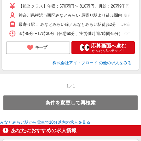
【担当クラス】年収：570万円〜 810万円、月給：26万9千円〜3
テ
神奈川県横浜市西区みなとみらい 最寄り駅より徒歩圏内 ※在宅勤
最寄り駅： みなとみらい線／みなとみらい駅徒歩2分 JR京浜東北
8時45分〜17時30分（休憩60分、実労働時間7時間45分） ※フ
応募画面へ進む
キープ
かんたん3ステップ！
株式会社アイ・ブロード
の他の求人をみる
1／1
条件を変更して再検索
みなとみらい駅から電車で10分以内の求人を見る
あなたにおすすめの求人情報