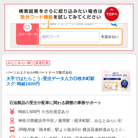
みなとみらい駅
派遣社員
パーソルエクセルHRパートナーズ株式会社
大手ではたらこう♪受注データ入力◎桜木町駅
スグ↑時給1600円
ど
石油製品の受注や配車に関わる調整の事務サポート
未
時給1,600円 ※当社規定あり
神奈川県横浜市中区／最寄駅：桜木町駅、みなとみらい駅
JR根岸線「桜木町」駅より徒歩5分 横浜高速鉄道みなとみらい線