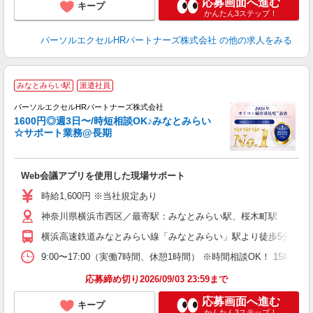
応募画面へ進む
キープ
かんたん3ステップ！
パーソルエクセルHRパートナーズ株式会社
の他の求人をみる
みなとみらい駅
派遣社員
パーソルエクセルHRパートナーズ株式会社
1600円◎週3日〜/時短相談OK♪みなとみらい
☆サポート業務@長期
ど
Web会議アプリを使用した現場サポート
未
時給1,600円 ※当社規定あり
神奈川県横浜市西区／最寄駅：みなとみらい駅、桜木町駅
横浜高速鉄道みなとみらい線「みなとみらい」駅より徒歩5分 JR
9:00〜17:00（実働7時間、休憩1時間） ※時間相談OK！ 1
応募締め切り2026/09/03 23:59まで
応募画面へ進む
キープ
かんたん3ステップ！