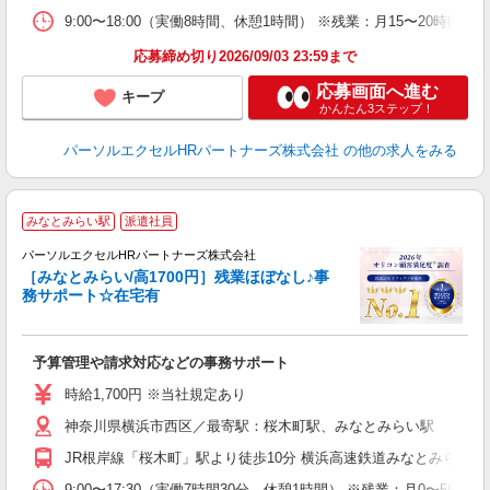
9:00〜18:00（実働8時間、休憩1時間） ※残業：月15〜20
応募締め切り2026/09/03 23:59まで
応募画面へ進む
キープ
かんたん3ステップ！
パーソルエクセルHRパートナーズ株式会社
の他の求人をみる
みなとみらい駅
派遣社員
★
パーソルエクセルHRパートナーズ株式会社
［みなとみらい/高1700円］残業ほぼなし♪事
務サポート☆在宅有
え
予算管理や請求対応などの事務サポート
未
時給1,700円 ※当社規定あり
神奈川県横浜市西区／最寄駅：桜木町駅、みなとみらい駅
JR根岸線「桜木町」駅より徒歩10分 横浜高速鉄道みなとみらい
9:00〜17:30（実働7時間30分、休憩1時間） ※残業：月0〜