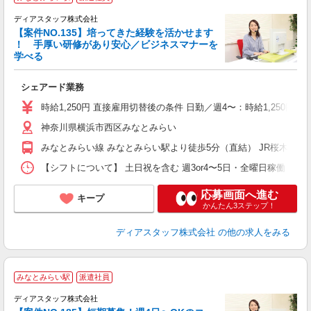
ディアスタッフ株式会社
す
【案件NO.135】培ってきた経験を活かせます
給
！ 手厚い研修があり安心／ビジネスマナーを
学べる
シェアード業務
時給1,250円 直接雇用切替後の条件 日勤／週4〜：時給1,250円 夕
神奈川県横浜市西区みなとみらい
みなとみらい線 みなとみらい駅より徒歩5分（直結） JR桜木町駅
【シフトについて】 土日祝を含む 週3or4〜5日・全曜日稼働 ※夜勤のみ週3〜O
応募画面へ進む
キープ
かんたん3ステップ！
ディアスタッフ株式会社
の他の求人をみる
みなとみらい駅
派遣社員
ディアスタッフ株式会社