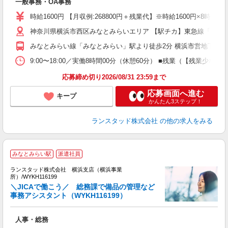
一般事務・OA事務
時給1600円 【月収例:268800円＋残業代】※時給1600円×8
神奈川県横浜市西区みなとみらいエリア 【駅チカ】東急線「みなと
みなとみらい線「みなとみらい」駅より徒歩2分 横浜市営地下鉄、
9:00〜18:00／実働8時間00分（休憩60分） ■残業（【残業
応募締め切り2026/08/31 23:59まで
応募画面へ進む
キープ
かんたん3ステップ！
ランスタッド株式会社
の他の求人をみる
みなとみらい駅
派遣社員
り
ランスタッド株式会社 横浜支店（横浜事業
所）/WYKH116199
＼JICAで働こう／ 総務課で備品の管理など
内
事務アシスタント（WYKH116199）
署
ミ
人事・総務