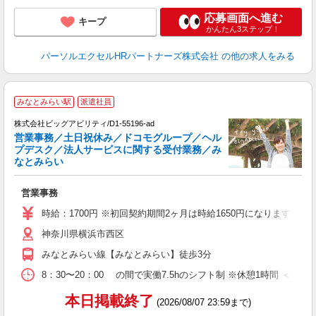
応募画面へ進む
キープ
かんたん3ステップ！
パーソルエクセルHRパートナーズ株式会社
の他の求人をみる
みなとみらい駅
派遣社員
株式会社ビッグアビリティ/D1-55196-ad
営業事務／土日祝休み／ドコモグループ／ヘル
プデスク／法人サービスに関する受付業務／み
なとみらい
e
か
営業事務
高
時給：1700円 ※初回契約期間2ヶ月は時給1650円になります。（
神奈川県横浜市西区
みなとみらい線【みなとみらい】徒歩3分
8：30〜20：00 の間で実働7.5hのシフト制 ※休憩1時間 ＜勤
本日掲載終了
(2026/08/07 23:59まで)