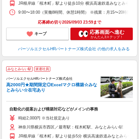
JR根岸線「桜木町」駅より徒歩10分 横浜高速鉄道みなとみらい線
9:00〜18:00（実働8時間、休憩1時間） ※残業：月15〜20
応募締め切り2026/09/03 23:59まで
応募画面へ進む
キープ
かんたん3ステップ！
パーソルエクセルHRパートナーズ株式会社
の他の求人をみる
期
みなとみらい駅
派遣社員
パーソルエクセルHRパートナーズ株式会社
高2000円★期間限定◎Excelマクロ構築☆みな
とみらい☆在宅あり
ど
自動化の提案および構築対応などがメインの事務
未
時給2,000円 ※当社規定あり
神奈川県横浜市西区／最寄駅：桜木町駅、みなとみらい駅
JR根岸線「桜木町」駅より徒歩5分 横浜高速鉄道みなとみらい線