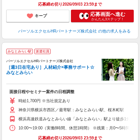
応募締め切り2026/09/03 23:59まで
応募画面へ進む
キープ
かんたん3ステップ！
パーソルエクセルHRパートナーズ株式会社
の他の求人をみる
みなとみらい駅
派遣社員
＼
♪
パーソルエクセルHRパートナーズ株式会社
［週3日在宅あり］人材紹介×事務サポート☆
みなとみらい
え
面接日程やセミナー案件の日程調整
未
時給1,700円 ※当社規定あり
神奈川県横浜市西区／最寄駅：みなとみらい駅、桜木町駅
横浜高速鉄道みなとみらい線「みなとみらい」駅より徒歩1分 JR
10:00〜19:00（実働8時間、休憩1時間） ※残業：月0〜5時
応募締め切り2026/09/03 23:59まで