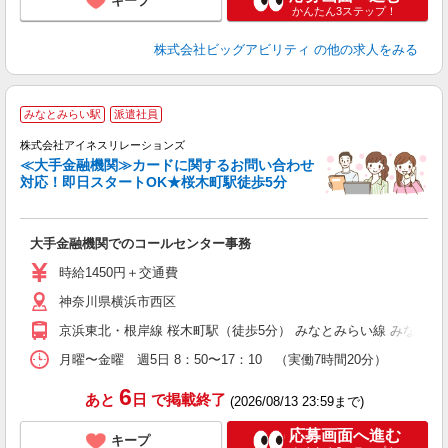
キープ
かんたん3ステップ！
株式会社ビッグアビリティ
の他の求人をみる
みなとみらい駅
派遣社員
す
株式会社アイネスリレーションズ
◆
≪大手金融機関≫カードに関するお問い合わせ
入
対応！即日スタートOK★桜木町駅徒歩5分
歓
～
日
大手金融機関でのコールセンター事務
企
保
時給1450円＋交通費
神奈川県横浜市西区
京浜東北・根岸線 桜木町駅（徒歩5分） みなとみらい線 みなとみ
月曜〜金曜 週5日 8：50〜17：10 （実働7時間20分）
6
あと
日
で掲載終了
(2026/08/13 23:59まで)
応募画面へ進む
キープ