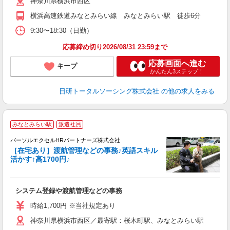
神奈川県横浜市西区
横浜高速鉄道みなとみらい線 みなとみらい駅 徒歩6分
9:30〜18:30（日勤）
応募締め切り2026/08/31 23:59まで
応募画面へ進む
キープ
かんたん3ステップ！
日研トータルソーシング株式会社
の他の求人をみる
みなとみらい駅
派遣社員
パーソルエクセルHRパートナーズ株式会社
［在宅あり］渡航管理などの事務♪英語スキル
活かす↑高1700円♪
ど
システム登録や渡航管理などの事務
未
時給1,700円 ※当社規定あり
神奈川県横浜市西区／最寄駅：桜木町駅、みなとみらい駅