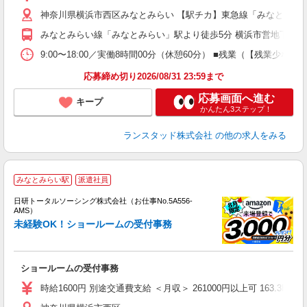
神奈川県横浜市西区みなとみらい 【駅チカ】東急線「みなとみら
みなとみらい線「みなとみらい」駅より徒歩5分 横浜市営地下鉄、
9:00〜18:00／実働8時間00分（休憩60分） ■残業（【残業
応募締め切り2026/08/31 23:59まで
応募画面へ進む
キープ
かんたん3ステップ！
ランスタッド株式会社
の他の求人をみる
◎
みなとみらい駅
派遣社員
n
日研トータルソーシング株式会社（お仕事No.5A556-
ー
AMS）
z
未経験OK！ショールームの受付事務
談
W
ショールームの受付事務
ク
交
時給1600円 別途交通費支給 ＜月収＞ 261000円以上可 163.3H