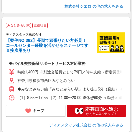
株式会社シエロ
の他の求人をみる
みなとみらい駅
派遣社員
ディアスタッフ株式会社
【案件NO.382】長期で頑張りたい方必見！
コールセンター経験を活かせるステージです
直接雇用あり
け
モバイル交換保証サポートサービス対応業務
経
結
時給1,400円 ※別途交通費として79円／時を支給（所定労働時間
神奈川県横浜市西区みなとみらい
◆みなとみらい線「みなとみらい駅」より徒歩5分（直結） ◆JR「
［1］8:55〜17:55 ［2］11:00〜20:00 ※休憩60分 ＜勤務＞週
応募画面へ進む
キープ
かんたん3ステップ！
ディアスタッフ株式会社
の他の求人をみる