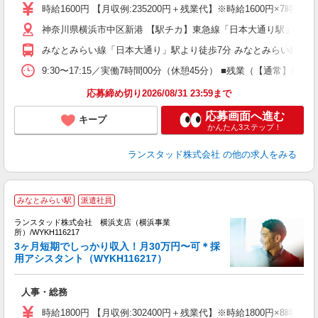
時給1600円 【月収例:235200円＋残業代】※時給1600円×7時
神奈川県横浜市中区新港 【駅チカ】東急線「日本大通り駅」より徒
みなとみらい線「日本大通り」駅より徒歩7分 みなとみらい線「み
9:30〜17:15／実働7時間00分（休憩45分） ■残業（【通
応募締め切り2026/08/31 23:59まで
応募画面へ進む
キープ
かんたん3ステップ！
ランスタッド株式会社
の他の求人をみる
みなとみらい駅
派遣社員
時
ランスタッド株式会社 横浜支店（横浜事業
所）/WYKH116217
3ヶ月短期でしっかり収入！月30万円〜可＊採
用アシスタント（WYKH116217）
＞
未
人事・総務
が
時給1800円 【月収例:302400円＋残業代】※時給1800円×8時