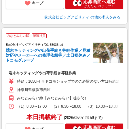
応募画面へ進む
キープ
かんたん3ステップ！
株式会社ビッグアビリティ
の他の求人をみる
みなとみらい駅
派遣社員
株式会社ビッグアビリティ/D1-55036-ad
端末キッティングや出荷手続き等軽作業／見積
対応やメーカーへの修理依頼等／土日祝休み／
万
ドコモグループ
派
端末キッティングや出荷手続き等軽作業
経
K
時給：1650円 ※ドコモショップでのご経験のない方は時給155
神奈川県横浜市西区
みなとみらい線【みなとみらい】徒歩3分
（1）8:30〜17:00 （2）9:30〜18:00 （3）10:00〜
本日掲載終了
(2026/08/07 23:59まで)
応募画面へ進む