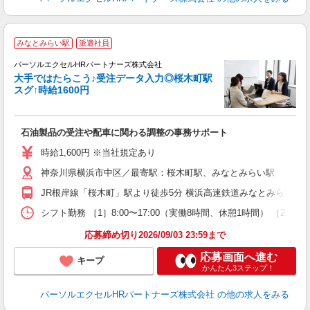
みなとみらい駅
派遣社員
パーソルエクセルHRパートナーズ株式会社
大手ではたらこう♪受注データ入力◎桜木町駅
スグ↑時給1600円
ど
石油製品の受注や配車に関わる調整の事務サポート
未
時給1,600円 ※当社規定あり
神奈川県横浜市中区／最寄駅：桜木町駅、みなとみらい駅
JR根岸線「桜木町」駅より徒歩5分 横浜高速鉄道みなとみらい線
シフト勤務 ［1］8:00〜17:00（実働8時間、休憩1時間） ［2
応募締め切り2026/09/03 23:59まで
応募画面へ進む
キープ
かんたん3ステップ！
パーソルエクセルHRパートナーズ株式会社
の他の求人をみる