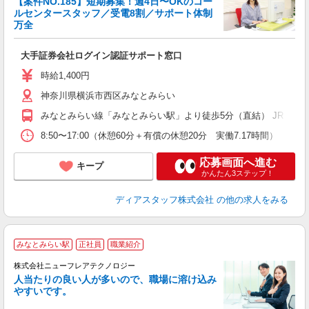
【案件NO.185】短期募集！週4日〜OKのコー
ルセンタースタッフ／受電8割／サポート体制
万全
理
大手証券会社ログイン認証サポート窓口
給
時給1,400円
神奈川県横浜市西区みなとみらい
みなとみらい線「みなとみらい駅」より徒歩5分（直結） JR「桜木
8:50〜17:00（休憩60分＋有償の休憩20分 実働7.17時間） 
応募画面へ進む
キープ
かんたん3ステップ！
ディアスタッフ株式会社
の他の求人をみる
★
みなとみらい駅
正社員
職業紹介
株式会社ニューフレアテクノロジー
人当たりの良い人が多いので、職場に溶け込み
やすいです。