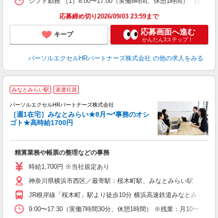
シフト勤務 ［1］8:00〜17:00（実働8時間、休憩1時間） ［2
応募締め切り2026/09/03 23:59まで
応募画面へ進む
キープ
かんたん3ステップ！
パーソルエクセルHRパートナーズ株式会社
の他の求人をみる
みなとみらい駅
派遣社員
使
パーソルエクセルHRパートナーズ株式会社
［週1在宅］みなとみらい★8月〜*事務のオシ
ゴト★高時給1700円
え
精算業務や帳票の整理などの事務
未
時給1,700円 ※当社規定あり
神奈川県横浜市西区／最寄駅：桜木町駅、みなとみらい駅
JR根岸線「桜木町」駅より徒歩10分 横浜高速鉄道みなとみらい
9:00〜17:30（実働7時間30分、休憩1時間） ※残業：月10