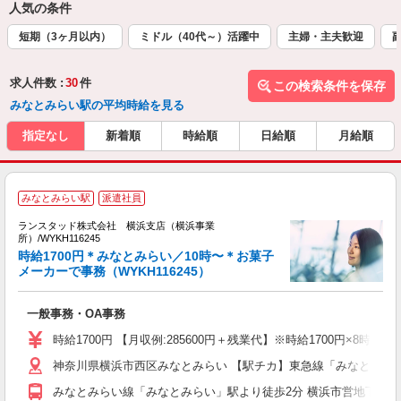
人気の条件
短期（3ヶ月以内）
ミドル（40代～）活躍中
主婦・主夫歓迎
求人件数 :
30
件
この検索条件を保存
みなとみらい駅の平均時給を見る
指定なし
新着順
時給順
日給順
月給順
みなとみらい駅
派遣社員
ランスタッド株式会社 横浜支店（横浜事業
所）/WYKH116245
時給1700円＊みなとみらい／10時〜＊お菓子
メーカーで事務（WYKH116245）
ン
一般事務・OA事務
高
時給1700円 【月収例:285600円＋残業代】※時給1700円×8時
神奈川県横浜市西区みなとみらい 【駅チカ】東急線「みなとみら
みなとみらい線「みなとみらい」駅より徒歩2分 横浜市営地下鉄、