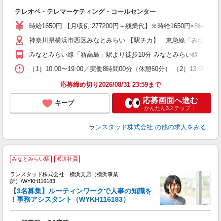
層
テレオペ・テレマーケティング・コールセンター
未
時給1650円 【月収例:277200円＋残業代】※時給1650円×8時
神奈川県横浜市西区みなとみらい 【駅チカ】 東急線「みなとみ
みなとみらい線「新高島」駅より徒歩10分 みなとみらい線「みな
［1］10:00〜19:00／実働8時間00分（休憩60分） ［2］
応募締め切り2026/08/31 23:59まで
応募画面へ進む
キープ
かんたん3ステップ！
ランスタッド株式会社
の他の求人をみる
みなとみらい駅
派遣社員
ランスタッド株式会社 横浜支店（横浜事業
所）/WYKH116183
【3名募集】ルーティンワークで人事の知識を
！事務アシスタント（WYKH116183）
＜
未