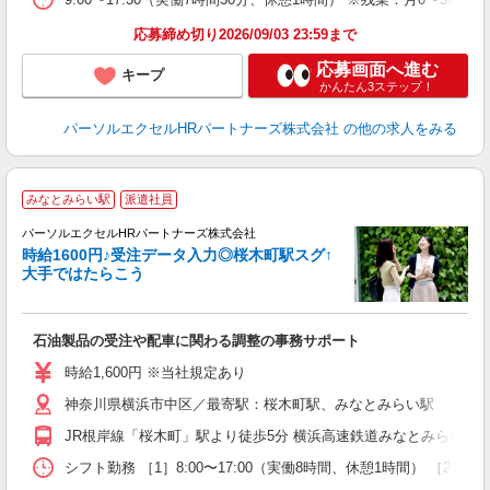
応募締め切り2026/09/03 23:59まで
応募画面へ進む
キープ
かんたん3ステップ！
パーソルエクセルHRパートナーズ株式会社
の他の求人をみる
みなとみらい駅
派遣社員
パーソルエクセルHRパートナーズ株式会社
時給1600円♪受注データ入力◎桜木町駅スグ↑
大手ではたらこう
ど
石油製品の受注や配車に関わる調整の事務サポート
未
時給1,600円 ※当社規定あり
神奈川県横浜市中区／最寄駅：桜木町駅、みなとみらい駅
JR根岸線「桜木町」駅より徒歩5分 横浜高速鉄道みなとみらい線
シフト勤務 ［1］8:00〜17:00（実働8時間、休憩1時間） ［2