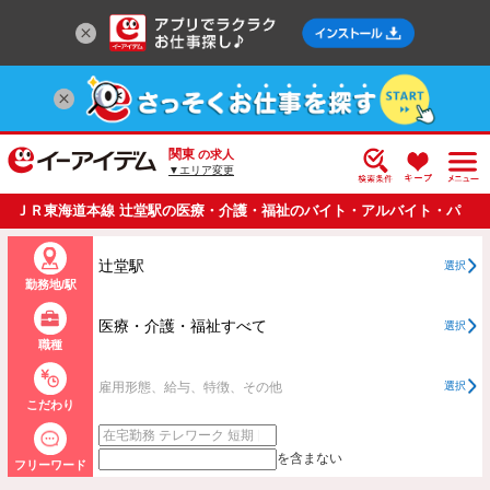
関東
の求人
▼エリア変更
ＪＲ東海道本線 辻堂駅の医療・介護・福祉のバイト・アルバイト・パ
ートの求人情報一覧
辻堂駅
選択
勤務地/駅
医療・介護・福祉すべて
選択
職種
雇用形態、給与、特徴、その他
選択
こだわり
を含まない
フリーワード