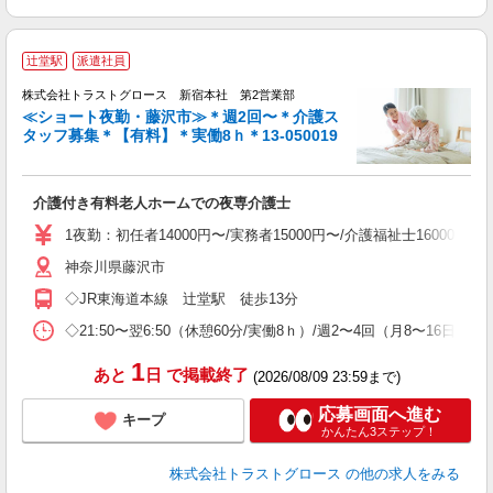
辻堂駅
派遣社員
株式会社トラストグロース 新宿本社 第2営業部
≪ショート夜勤・藤沢市≫＊週2回〜＊介護ス
タッフ募集＊【有料】＊実働8ｈ＊13-050019
気
介護付き有料老人ホームでの夜専介護士
1夜勤：初任者14000円〜/実務者15000円〜/介護福祉士16000
神奈川県藤沢市
◇JR東海道本線 辻堂駅 徒歩13分
◇21:50〜翌6:50（休憩60分/実働8ｈ）/週2〜4回（月8〜16日想
1
あと
日
で掲載終了
(2026/08/09 23:59まで)
応募画面へ進む
キープ
かんたん3ステップ！
株式会社トラストグロース
の他の求人をみる