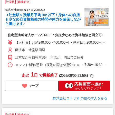
辻堂駅
職業紹介
で
株式会社kotrio /●YK-S-2083222
女
＜辻堂駅＞残業月平均10h以下！身体への負担
ド
も少なめ◎資格勉強の時間や体力を確保しなが
活
ら働けます♪
ル
自
住宅型有料老人ホームSTAFF＊負担少なめで資格勉強と両立可♪
役
【正社員】月給240,000〜400,000円 ・基本給：200,000
藤沢市 辻堂駅周辺
辻堂駅から自転車8分 ※ほか、周辺でご紹介
≪シフト制/休憩1h（夜勤の際は休憩2h）≫ ・7:30〜16:30 ・9:00
1
あと
日
で掲載終了
(2026/08/09 23:59まで)
応募画面へ進む
キープ
かんたん3ステップ！
株式会社コトリオ
の他の求人をみる
辻堂駅
職業紹介