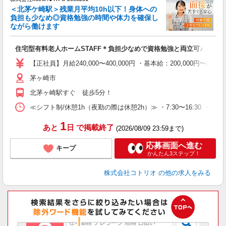
女
＜北茅ケ崎駅＞残業月平均10h以下！身体への
ド
負担も少なめ◎資格勉強の時間や体力を確保し
活
ながら働けます
ル
自
住宅型有料老人ホームSTAFF＊負担少なめで資格勉強と両立可♪
役
【正社員】月給240,000〜400,000円 ・基本給：200,000
茅ヶ崎市
北茅ヶ崎駅すぐ 徒歩5分！
≪シフト制/休憩1h（夜勤の際は休憩2h）≫ ・7:30〜16:30 ・9:00
1
あと
日
で掲載終了
(2026/08/09 23:59まで)
応募画面へ進む
キープ
かんたん3ステップ！
株式会社コトリオ
の他の求人をみる