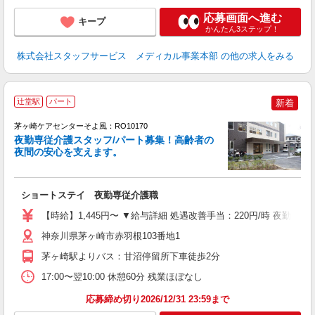
応募画面へ進む
キープ
かんたん3ステップ！
株式会社スタッフサービス メディカル事業本部
の他の求人をみる
辻堂駅
パート
新着
茅ヶ崎ケアセンターそよ風：RO10170
夜勤専従介護スタッフ/パート募集！高齢者の
夜間の安心を支えます。
す
入
ショートステイ 夜勤専従介護職
中
り
【時給】1,445円〜 ▼給与詳細 処遇改善手当：220円/時 夜勤手当
ー
髭
神奈川県茅ヶ崎市赤羽根103番地1
休
茅ヶ崎駅よりバス：甘沼停留所下車徒歩2分
17:00〜翌10:00 休憩60分 残業ほぼなし
応募締め切り2026/12/31 23:59まで