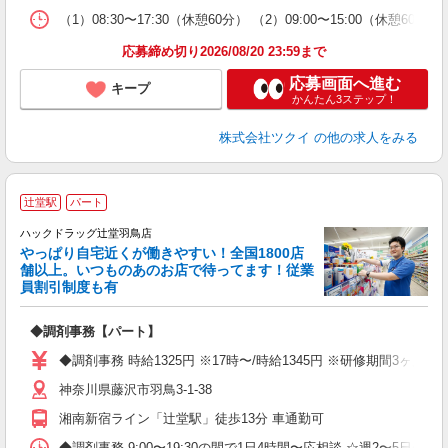
な
（1）08:30〜17:30（休憩60分） （2）09:00〜15:00（休憩60
髪
応募締め切り2026/08/20 23:59まで
応募画面へ進む
キープ
かんたん3ステップ！
株式会社ツクイ
の他の求人をみる
辻堂駅
パート
ハックドラッグ辻堂羽鳥店
やっぱり自宅近くが働きやすい！全国1800店
舗以上。いつものあのお店で待ってます！従業
て
員割引制度も有
ボ
内
◆調剤事務【パート】
ク
◆調剤事務 時給1325円 ※17時〜/時給1345円 ※研修期間3ヶ
神奈川県藤沢市羽鳥3-1-38
湘南新宿ライン「辻堂駅」徒歩13分 車通勤可
◆調剤事務 9:00〜19:30の間で1日4時間〜応相談 ☆週2〜5日