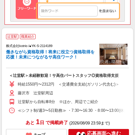
辻堂駅
職業紹介
代
株式会社kotrio /●YK-S-2114189
女
働きながら資格取得！将来に役立つ資格取得を
ド
応援！未来につながるサ高住ワーク！
活
ル
自
＜辻堂駅＞未経験歓迎！サ高住パートスタッフ◎資格取得支援
役
時給1550円〜2312円 ＜交通費全支給(ガソリン代含む)＞
藤沢市 辻堂駅周辺
辻堂駅から自転車8分 ※ほか、周辺でご紹介
≪シフト制/週3〜5日勤務≫ ・7:30〜16:30 ・8:00〜13:00(休憩な
1
あと
日
で掲載終了
(2026/08/09 23:59まで)
応募画面へ進む
キープ