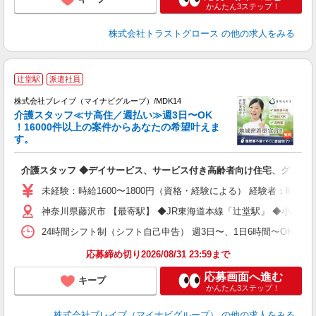
かんたん3ステップ！
株式会社トラストグロース
の他の求人をみる
辻堂駅
派遣社員
株式会社ブレイブ（マイナビグループ）/MDK14
介護スタッフ≪サ高住／週払い≫週3日〜OK
！16000件以上の案件からあなたの希望叶えま
す。
ト
介護スタッフ ◆デイサービス、サービス付き高齢者向け住宅、グルー
入
ー
未経験：時給1600〜1800円（資格・経験による） 経験者：時給1
代
神奈川県藤沢市 【最寄駅】 ◆JR東海道本線「辻堂駅」 ◆小田
O
24時間シフト制（シフト自己申告） 週3日〜、1日6時間〜OK 【勤務
応募締め切り2026/08/31 23:59まで
応募画面へ進む
キープ
かんたん3ステップ！
株式会社ブレイブ（マイナビグループ）
の他の求人をみる