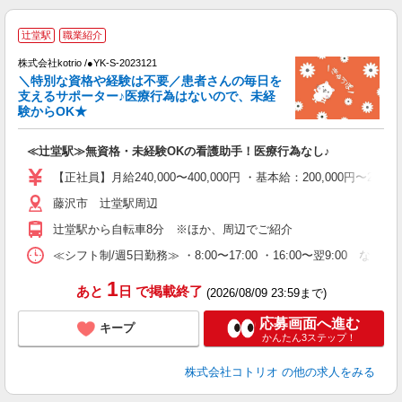
辻堂駅
職業紹介
中
株式会社kotrio /●YK-S-2023121
女
＼特別な資格や経験は不要／患者さんの毎日を
ド
支えるサポーター♪医療行為はないので、未経
活
験からOK★
ル
自
≪辻堂駅≫無資格・未経験OKの看護助手！医療行為なし♪
役
【正社員】月給240,000〜400,000円 ・基本給：200,000
藤沢市 辻堂駅周辺
辻堂駅から自転車8分 ※ほか、周辺でご紹介
≪シフト制/週5日勤務≫ ・8:00〜17:00 ・16:00〜翌9:00 な
1
あと
日
で掲載終了
(2026/08/09 23:59まで)
応募画面へ進む
キープ
かんたん3ステップ！
株式会社コトリオ
の他の求人をみる