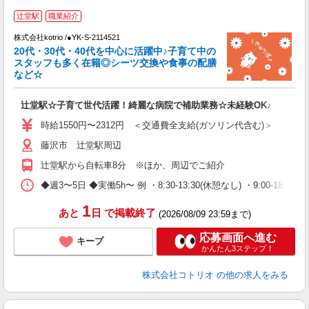
辻堂駅
職業紹介
株式会社kotrio /●YK-S-2114521
女
20代・30代・40代を中心に活躍中♪子育て中の
ド
スタッフも多く在籍◎シーツ交換や食事の配膳
活
など☆
ル
自
辻堂駅☆子育て世代活躍！綺麗な病院で補助業務☆未経験OK♪
役
時給1550円〜2312円 ＜交通費全支給(ガソリン代含む)＞
藤沢市 辻堂駅周辺
辻堂駅から自転車8分 ※ほか、周辺でご紹介
◆週3〜5日 ◆実働5h〜 例 ・8:30-13:30(休憩なし) ・9:00-18:00(休憩
1
あと
日
で掲載終了
(2026/08/09 23:59まで)
応募画面へ進む
キープ
かんたん3ステップ！
株式会社コトリオ
の他の求人をみる