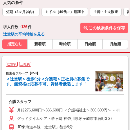
人気の条件
短期（3ヶ月以内）
ミドル（40代～）活躍中
主婦・主夫歓迎
求人件数 :
126
件
この検索条件を保存
辻堂駅の平均時給を見る
指定なし
新着順
時給順
日給順
月給順
辻堂駅
正社員
国
創生会グループ【059】
＜辻堂駅＞徒歩9分＜介護職＞正社員の募集で
す。無資格は応募不可。資格者優遇します！
す
ミ
～
介護スタッフ
月給276,600円〜336,600円 ＜介護福祉士＞306,600円〜
グッドタイムケア・茅ヶ崎 神奈川県茅ヶ崎市本宿町3-27
JR東海道本線「辻堂駅」徒歩9分