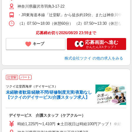
リ
神奈川県藤沢市羽鳥3-17-22
ー
O
・JR東海道本線「辻堂駅」から徒歩約19分、または神奈川中央交
な
（1）07:50〜18:00（休憩60分） （2）07:50〜13:30（休
髪
応募締め切り2026/08/20 23:59まで
応募画面へ進む
キープ
かんたん3ステップ！
株式会社ツクイ
の他の求人をみる
辻堂駅
パート
ツクイ辻堂西海岸（デイサービス）
未経験者歓迎/経験不問/研修制度充実/夜勤なし
【ツクイのデイサービス/介護スタッフ求人】
各
デイサービス 介護スタッフ（ケアクルー）
入
り
時給1,225円〜1,410円 ★土日祝日は時給100円アップ！ ※給
リ