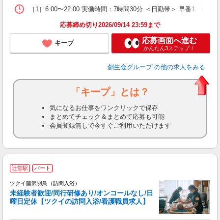
［1］6:00〜22:00 実働時間：7時間30分 ＜日勤帯＞ 早番1 6
応募締め切り2026/09/14 23:59まで
応募画面へ進む
キープ
かんたん3ステップ！
創生会グループ
の他の求人をみる
「キープ」とは？
気になるお仕事をワンクリックで保存
まとめてチェック＆まとめて応募も可能
会員登録無しで今すぐご利用いただけます
辻堂駅
パート
ツクイ藤沢羽鳥（訪問入浴）
未経験者歓迎/同行研修あり/オンコールなし/日
曜日定休【ツクイの訪問入浴/看護職員求人】