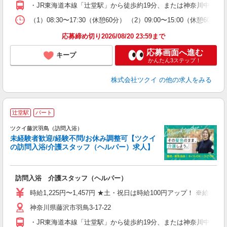
O
・JR東海道本線「辻堂駅」から徒歩約19分、または神奈川中央交
な
（1）08:30〜17:30（休憩60分） （2）09:00〜15:00（
髪
応募締め切り2026/08/20 23:59まで
応募画面へ進む
キープ
かんたん3ステップ！
株式会社ツクイ
の他の求人をみる
辻堂駅
パート
ツクイ藤沢羽鳥（訪問入浴）
未経験者歓迎/経験不問/お休み調整可【ツクイ
の訪問入浴/介護スタッフ（ヘルパー）求人】
各
訪問入浴 介護スタッフ（ヘルパー）
入
り
時給1,225円〜1,457円 ★土・祝日は時給100円アップ！ ※給
リ
神奈川県藤沢市羽鳥3-17-22
ー
O
・JR東海道本線「辻堂駅」から徒歩約19分、または神奈川中央交