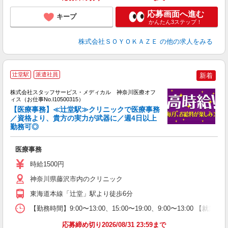
応募画面へ進む
キープ
かんたん3ステップ！
株式会社ＳＯＹＯＫＡＺＥ
の他の求人をみる
辻堂駅
派遣社員
新着
方
を
株式会社スタッフサービス・メディカル 神奈川医療オフ
み
ィス（お仕事No.I10500315）
【医療事務】≪辻堂駅≫クリニックで医療事務
／資格より、貴方の実力が武器に／週4日以上
勤務可◎
は
医療事務
時給1500円
神奈川県藤沢市内のクリニック
東海道本線「辻堂」駅より徒歩6分
【勤務時間】9:00〜13:00、15:00〜19:00、9:00〜13:00 
応募締め切り2026/08/31 23:59まで