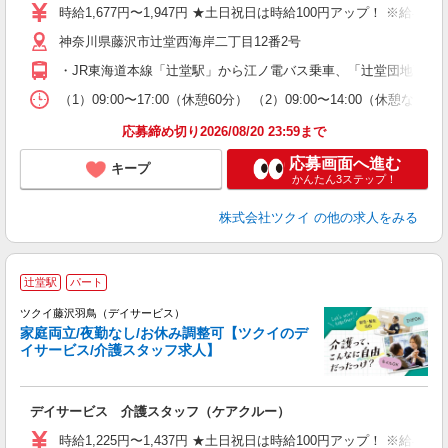
り
時給1,677円〜1,947円 ★土日祝日は時給100円アップ！ ※給
リ
神奈川県藤沢市辻堂西海岸二丁目12番2号
ー
O
・JR東海道本線「辻堂駅」から江ノ電バス乗車、「辻堂団地西」
な
（1）09:00〜17:00（休憩60分） （2）09:00〜14:00（
髪
応募締め切り2026/08/20 23:59まで
応募画面へ進む
キープ
かんたん3ステップ！
株式会社ツクイ
の他の求人をみる
辻堂駅
パート
ツクイ藤沢羽鳥（デイサービス）
家庭両立/夜勤なし/お休み調整可【ツクイのデ
イサービス/介護スタッフ求人】
各
デイサービス 介護スタッフ（ケアクルー）
入
り
時給1,225円〜1,437円 ★土日祝日は時給100円アップ！ ※給