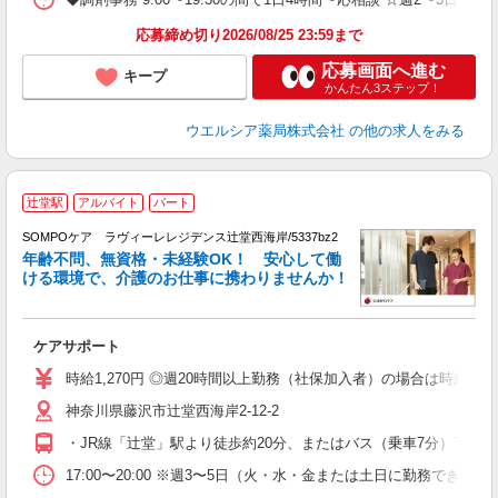
応募締め切り2026/08/25 23:59まで
応募画面へ進む
キープ
かんたん3ステップ！
ウエルシア薬局株式会社
の他の求人をみる
辻堂駅
アルバイト
パート
SOMPOケア ラヴィーレレジデンス辻堂西海岸/5337bz2
年齢不問、無資格・未経験OK！ 安心して働
ける環境で、介護のお仕事に携わりませんか！
ね
わ
ケアサポート
未
～
時給1,270円 ◎週20時間以上勤務（社保加入者）の場合は時給1,32
内
神奈川県藤沢市辻堂西海岸2-12-2
通
あ
・JR線「辻堂」駅より徒歩約20分、またはバス（乗車7分）下車
17:00〜20:00 ※週3〜5日（火・水・金または土日に勤務できる方