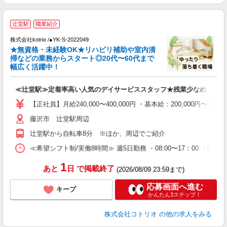
辻堂駅
職業紹介
株式会社kotrio /●YK-S-2022049
女
★無資格・未経験OK★リハビリ補助や室内清
ド
掃などの業務からスタート◎20代〜60代まで
活
幅広く活躍中！
ル
自
≪辻堂駅≫定着率高い人気のデイサービススタッフ★残業少なめ
役
【正社員】月給240,000〜400,000円 ・基本給：200,000
藤沢市 辻堂駅周辺
辻堂駅から自転車8分 ※ほか、周辺でご紹介
≪希望シフト制/実働8時間≫ 週5日勤務 ・08:00〜17：00 ・09:00
1
あと
日
で掲載終了
(2026/08/09 23:59まで)
応募画面へ進む
キープ
かんたん3ステップ！
株式会社コトリオ
の他の求人をみる