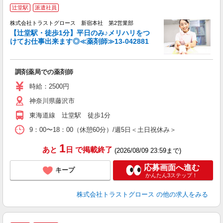
辻堂駅
派遣社員
株式会社トラストグロース 新宿本社 第2営業部
【辻堂駅・徒歩1分】平日のみ♪メリハリをつ
けてお仕事出来ます◎≪薬剤師≫13-042881
気
調剤薬局での薬剤師
時給：2500円
神奈川県藤沢市
東海道線 辻堂駅 徒歩1分
9：00〜18：00（休憩60分）/週5日＜土日祝休み＞
1
あと
日
で掲載終了
(2026/08/09 23:59まで)
応募画面へ進む
キープ
かんたん3ステップ！
株式会社トラストグロース
の他の求人をみる