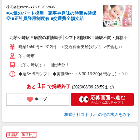
株式会社kotrio /●YK-S-2022935
女
■人気のパート採用！家事や趣味の時間も確保
ド
◎ ■正社員登用制度有 ■交通費全額支給
活
ル
自
北茅ケ崎駅＊病院の看護助手│シフト相談OK！経験不問・資格不問◎
役
時給1550円〜2312円 ＜交通費全支給(ガソリン代含む)＞
茅ヶ崎市
北茅ヶ崎駅すぐ 徒歩5分！
◆週3〜5日シフト ◆実働5h〜 ・8:30-13:30(休憩なし) ・9:00-18:00(
1
あと
日
で掲載終了
(2026/08/09 23:59まで)
応募画面へ進む
キープ
かんたん3ステップ！
株式会社コトリオ
の他の求人をみる
辻堂駅
派遣社員