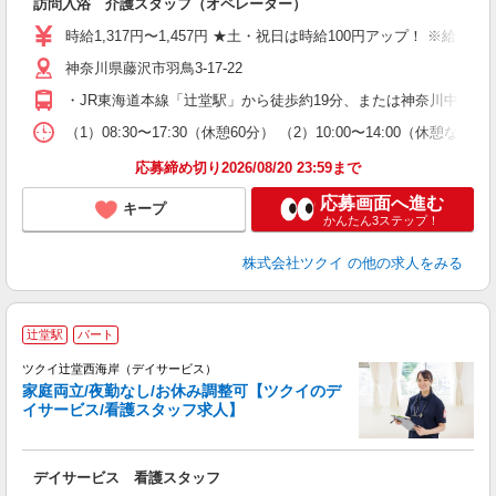
訪問入浴 介護スタッフ（オペレーター）
入
り
時給1,317円〜1,457円 ★土・祝日は時給100円アップ！ ※給
リ
神奈川県藤沢市羽鳥3-17-22
ー
O
・JR東海道本線「辻堂駅」から徒歩約19分、または神奈川中央交
な
（1）08:30〜17:30（休憩60分） （2）10:00〜14:00（休憩なし
髪
応募締め切り2026/08/20 23:59まで
応募画面へ進む
キープ
かんたん3ステップ！
株式会社ツクイ
の他の求人をみる
辻堂駅
パート
ツクイ辻堂西海岸（デイサービス）
家庭両立/夜勤なし/お休み調整可【ツクイのデ
イサービス/看護スタッフ求人】
各
デイサービス 看護スタッフ
入