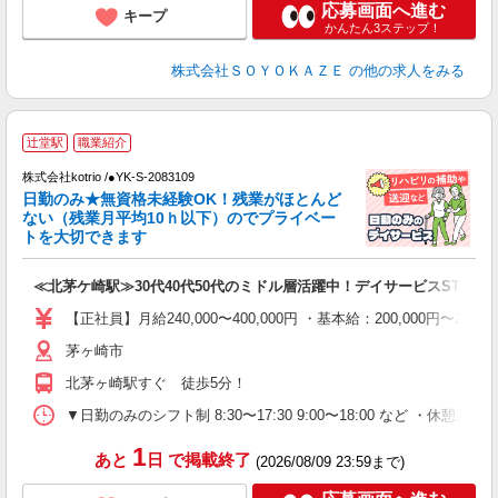
応募画面へ進む
キープ
かんたん3ステップ！
株式会社ＳＯＹＯＫＡＺＥ
の他の求人をみる
辻堂駅
職業紹介
実
株式会社kotrio /●YK-S-2083109
女
日勤のみ★無資格未経験OK！残業がほとんど
ド
ない（残業月平均10ｈ以下）のでプライベー
活
トを大切できます
ル
自
≪北茅ケ崎駅≫30代40代50代のミドル層活躍中！デイサービスSTAFF
役
【正社員】月給240,000〜400,000円 ・基本給：200,000
茅ヶ崎市
北茅ヶ崎駅すぐ 徒歩5分！
▼日勤のみのシフト制 8:30〜17:30 9:00〜18:00 など ・休憩1
1
あと
日
で掲載終了
(2026/08/09 23:59まで)