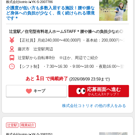
株式会社kotrio /●YK-S-2007786
女
介護度が低い方も多数入居する施設！腰や膝な
ド
ど身体への負担が少なく、長く続けられる環境
活
です＊
ル
自
辻堂駅／住宅型有料老人ホームSTAFF＊腰や膝への負担少なめ◎
役
【正社員】月給240,000〜400,000円 ・基本給：200,000
藤沢市 辻堂駅周辺
辻堂駅から自転車8分 ※ほか、周辺でご紹介
【シフト制】 ・7:30〜16:30 ・9:00〜18:00 ・夜勤16:00〜
1
あと
日
で掲載終了
(2026/08/09 23:59まで)
応募画面へ進む
キープ
かんたん3ステップ！
株式会社コトリオ
の他の求人をみる
辻堂駅
職業紹介
で
株式会社kotrio /●YK-S-2083251