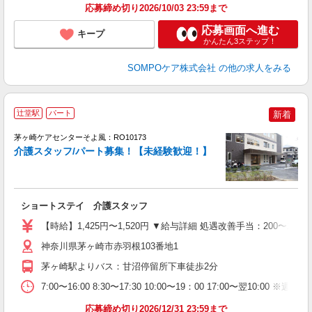
応募締め切り2026/10/03 23:59まで
応募画面へ進む
キープ
かんたん3ステップ！
SOMPOケア株式会社
の他の求人をみる
辻堂駅
パート
新着
茅ヶ崎ケアセンターそよ風：RO10173
介護スタッフ/パート募集！【未経験歓迎！】
す
入
ショートステイ 介護スタッフ
中
り
【時給】1,425円〜1,520円 ▼給与詳細 処遇改善手当：200〜2
者
夕
神奈川県茅ヶ崎市赤羽根103番地1
O
茅ヶ崎駅よりバス：甘沼停留所下車徒歩2分
7:00〜16:00 8:30〜17:30 10:00〜19：00 17:00〜翌10:
応募締め切り2026/12/31 23:59まで