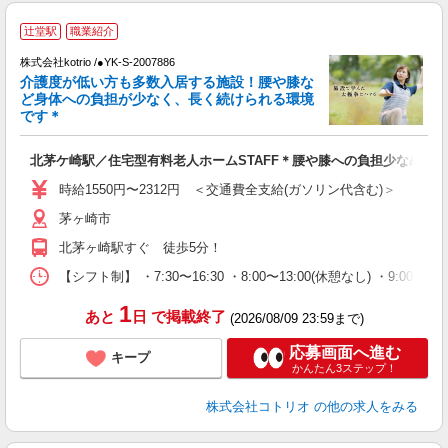
辻堂駅
職業紹介
◎
株式会社kotrio /●YK-S-2007886
女
介護度が低い方も多数入居する施設！腰や膝な
ド
ど身体への負担が少なく、長く続けられる環境
活
です＊
ル
自
北茅ケ崎駅／住宅型有料老人ホームSTAFF＊腰や膝への負担少なめ◎
役
時給1550円〜2312円 ＜交通費全支給(ガソリン代含む)＞
茅ヶ崎市
北茅ヶ崎駅すぐ 徒歩5分！
【シフト制】 ・7:30〜16:30 ・8:00〜13:00(休憩なし) ・9:0
1
あと
日
で掲載終了
(2026/08/09 23:59まで)
応募画面へ進む
キープ
かんたん3ステップ！
株式会社コトリオ
の他の求人をみる