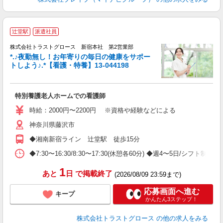
辻堂駅
派遣社員
株式会社トラストグロース 新宿本社 第2営業部
*.♪夜勤無し！お年寄りの毎日の健康をサポー
トしよう♪.*【看護・特養】13-044198
気
特別養護老人ホームでの看護師
時給：2000円〜2200円 ※資格や経験などによる
神奈川県藤沢市
◆湘南新宿ライン 辻堂駅 徒歩15分
◆7:30〜16:30/8:30〜17:30(休憩各60分) ◆週4〜5日/シフト制
1
あと
日
で掲載終了
(2026/08/09 23:59まで)
応募画面へ進む
キープ
かんたん3ステップ！
株式会社トラストグロース
の他の求人をみる