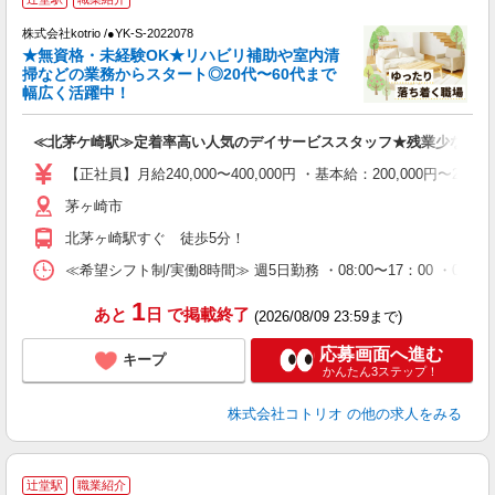
株式会社kotrio /●YK-S-2022078
女
★無資格・未経験OK★リハビリ補助や室内清
ド
掃などの業務からスタート◎20代〜60代まで
活
幅広く活躍中！
ル
自
≪北茅ケ崎駅≫定着率高い人気のデイサービススタッフ★残業少なめ
役
【正社員】月給240,000〜400,000円 ・基本給：200,000
茅ヶ崎市
北茅ヶ崎駅すぐ 徒歩5分！
≪希望シフト制/実働8時間≫ 週5日勤務 ・08:00〜17：00 ・09:00
1
あと
日
で掲載終了
(2026/08/09 23:59まで)
応募画面へ進む
キープ
かんたん3ステップ！
株式会社コトリオ
の他の求人をみる
辻堂駅
職業紹介
じ