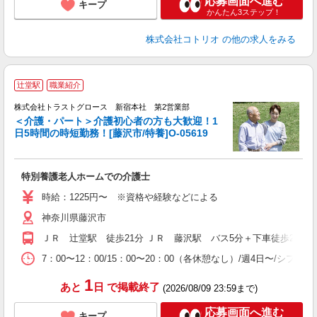
応募画面へ進む
キープ
かんたん3ステップ！
株式会社コトリオ
の他の求人をみる
辻堂駅
職業紹介
株式会社トラストグロース 新宿本社 第2営業部
＜介護・パート＞介護初心者の方も大歓迎！1
日5時間の時短勤務！[藤沢市/特養]O-05619
気
特別養護老人ホームでの介護士
時給：1225円〜 ※資格や経験などによる
神奈川県藤沢市
ＪＲ 辻堂駅 徒歩21分 ＪＲ 藤沢駅 バス5分＋下車徒歩2分
7：00〜12：00/15：00〜20：00（各休憩なし）/週4日〜/シフト制
1
あと
日
で掲載終了
(2026/08/09 23:59まで)
応募画面へ進む
キープ