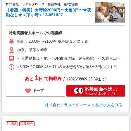
株式会社トラストグロース 新宿本社 第2営業部
【看護・特養】★時給2000円〜★週3日〜★夜
勤なし★＜茅ヶ崎＞13-051837
ル
特別養護老人ホームでの看護師
時給：2000円〜2100円 ※経験などによる
神奈川県茅ヶ崎市
＜車通勤相談可能＞ ○JR東海道線 茅ヶ崎駅 バス乗車12分 └
○8:00〜17:00/8:45〜17:45 ○休憩各60分/週3〜5日/シフト制
1
あと
日
で掲載終了
(2026/08/09 23:59まで)
応募画面へ進む
キープ
かんたん3ステップ！
株式会社トラストグロース
の他の求人をみる
辻堂駅
職業紹介
◎