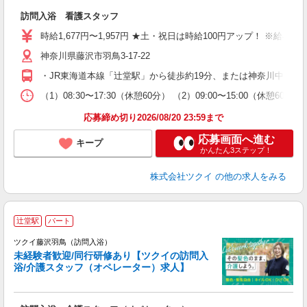
各
訪問入浴 看護スタッフ
入
り
時給1,677円〜1,957円 ★土・祝日は時給100円アップ！ ※給
リ
神奈川県藤沢市羽鳥3-17-22
ー
O
・JR東海道本線「辻堂駅」から徒歩約19分、または神奈川中央交
な
（1）08:30〜17:30（休憩60分） （2）09:00〜15:00（休憩60
髪
応募締め切り2026/08/20 23:59まで
応募画面へ進む
キープ
かんたん3ステップ！
株式会社ツクイ
の他の求人をみる
辻堂駅
パート
ツクイ藤沢羽鳥（訪問入浴）
未経験者歓迎/同行研修あり【ツクイの訪問入
浴/介護スタッフ（オペレーター）求人】
各