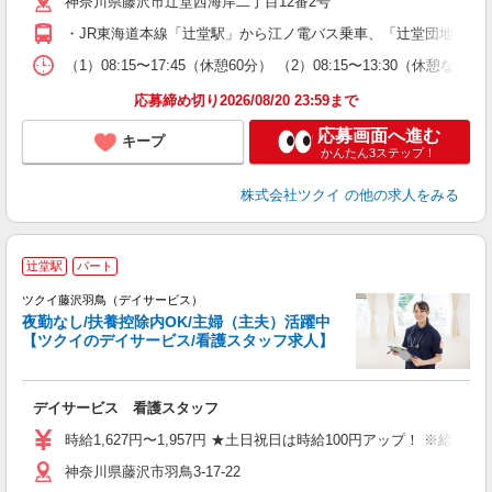
神奈川県藤沢市辻堂西海岸二丁目12番2号
ー
O
・JR東海道本線「辻堂駅」から江ノ電バス乗車、「辻堂団地西」
な
（1）08:15〜17:45（休憩60分） （2）08:15〜13:30（
髪
応募締め切り2026/08/20 23:59まで
応募画面へ進む
キープ
かんたん3ステップ！
株式会社ツクイ
の他の求人をみる
辻堂駅
パート
ツクイ藤沢羽鳥（デイサービス）
夜勤なし/扶養控除内OK/主婦（主夫）活躍中
【ツクイのデイサービス/看護スタッフ求人】
各
デイサービス 看護スタッフ
入
り
時給1,627円〜1,957円 ★土日祝日は時給100円アップ！ ※給
リ
神奈川県藤沢市羽鳥3-17-22
ー