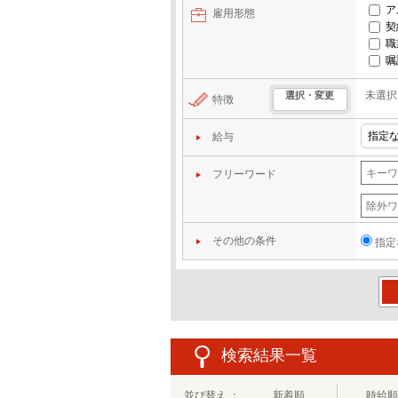
ア
雇用形態
契
職
嘱
未選択
選択・変更
特徴
給与
フリーワード
その他の条件
指定
この
検索結果一覧
並び替え ：
新着順
時給順