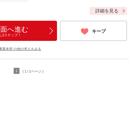
詳細を見る
画面へ進む
キープ
ん3ステップ！
事業本部 の他の求人をみる
1
( 1 / 1ページ )