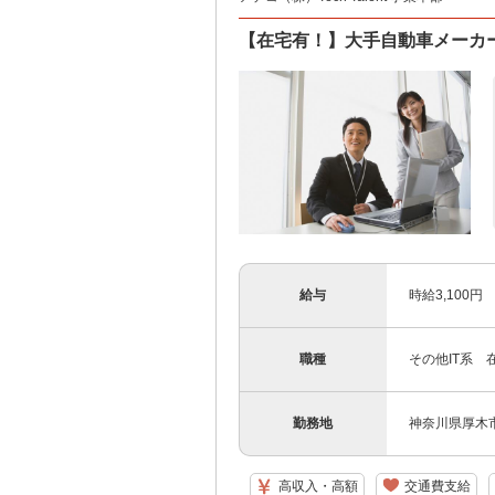
【在宅有！】大手自動車メーカ
給与
時給3,100円
職種
その他IT系 
勤務地
神奈川県厚木
高収入・高額
交通費支給