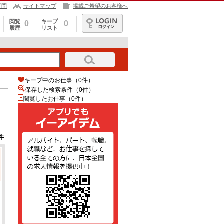
質問
サイトマップ
掲載ご希望のお客様へ
閲覧
キープ
0
0
履歴
リスト
ログイン
キープ中のお仕事（0件）
保存した検索条件（
0
件）
閲覧したお仕事（0件）
件