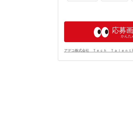
応募
かんた
アデコ株式会社 Ｔｅｃｈ Ｔａｌｅｎｔ