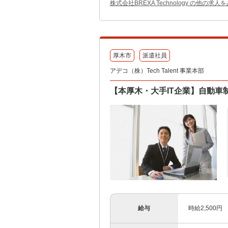
株式会社BREXA Technology の他の求人
厚木市
派遣社員
アデコ（株）Tech Talent 事業本部
【本厚木・大手IT企業】自動車
給与
時給2,500円