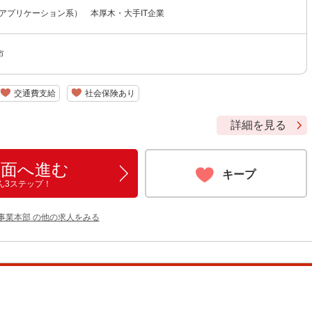
アプリケーション系） 本厚木・大手IT企業
市
交通費支給
社会保険あり
詳細を見る
画面へ進む
キープ
ん3ステップ！
事業本部 の他の求人をみる