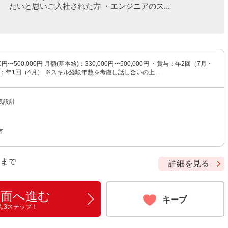
たいと思いご入社された方 ・エンジニアのス...
0円〜500,000円 月額(基本給)：330,000円〜500,000円 ・賞与：年2回（7月・
給：年1回（4月） ※スキル経験年数を考慮し話し合いの上...
気設計
市
9 まで
詳細を見る
画面へ進む
キープ
ん3ステップ！