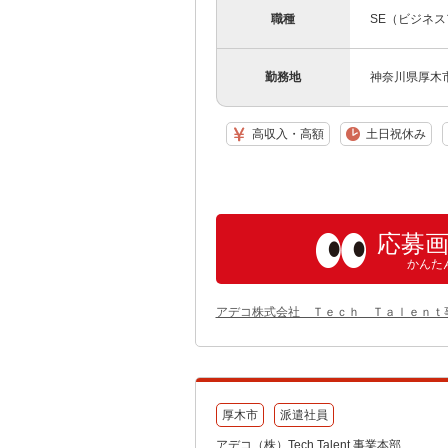
職種
SE（ビジネス
勤務地
神奈川県厚木
高収入・高額
土日祝休み
応募
かんた
アデコ株式会社 Ｔｅｃｈ Ｔａｌｅｎｔ
厚木市
派遣社員
アデコ（株）Tech Talent 事業本部