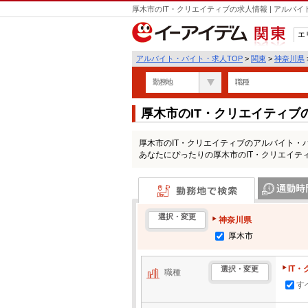
厚木市のIT・クリエイティブの求人情報 | アル
エ
関東
アルバイト・バイト・求人TOP
>
関東
>
神奈川県
勤務地
職種
厚木市のIT・クリエイティ
厚木市のIT・クリエイティブのアルバイト・
あなたにぴったりの厚木市のIT・クリエイテ
勤務地で検索
通勤時間・区
選択・変更
神奈川県
厚木市
IT
選択・変更
職種
す