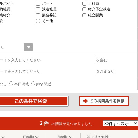
ルバイト
パート
正社員
約社員
派遣社員
紹介予定派遣
業紹介
業務委託
独立開業
託
その他
を含む
を含まない
なし
本日掲載
締切間近
この検索条件を保存
条件で検索
3 件
の情報が見つかりました
日給順
月給順
並び替え解除