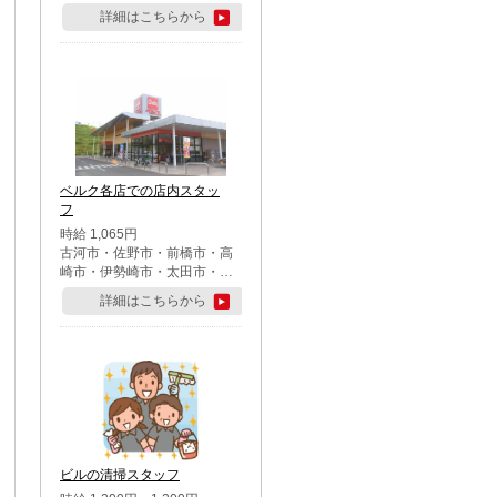
詳細はこちらから
ベルク各店での店内スタッ
フ
時給 1,065円
古河市・佐野市・前橋市・高
崎市・伊勢崎市・太田市・館
林市・藤岡市・大泉町・さい
詳細はこちらから
たま市北区・川越市・熊谷
市・行田市・秩父市・所沢
市・飯能市・東松山市・坂戸
市・鶴ケ島市・千葉市中央
区・市川市・松戸市・習志野
市・柏市・流山市・八千代
市・足立区・江戸川区・八王
子市・町田市
ビルの清掃スタッフ