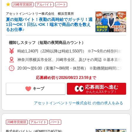
川崎市宮前区
アルバイト
パート
★
アセットインベントリー株式会社 横浜営業所
夏の短期バイト！夜勤の高時給でガッチリ！週
担
1日〜OK！日払いOK！端末で商品の数を数え
自
るお仕事♪
手
棚卸しスタッフ（短期の夜間商品カウント）
履
学
時給1,240円（22時以降は時給1,550円） ※7〜9月の特別時
日
神奈川県横浜市全区、川崎市全区、及びその周辺 ※基本直行直帰
給
20:00〜翌6:00（実働7〜8時間・休憩有） ※勤務開始時間に
応募締め切り2026/08/23 23:59まで
応募画面へ進む
キープ
かんたん3ステップ！
アセットインベントリー株式会社
の他の求人をみる
川崎市宮前区
アルバイト
パート
株式会社バイトレ（ADM811214GT34）