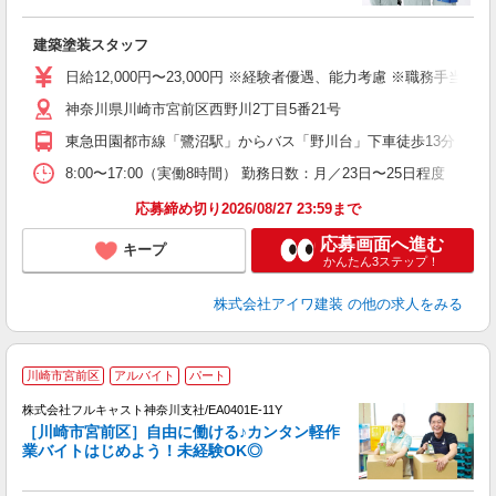
か
建築塗装スタッフ
未
イ
日給12,000円〜23,000円 ※経験者優遇、能力考慮 ※職務手当有
神奈川県川崎市宮前区西野川2丁目5番21号
東急田園都市線「鷺沼駅」からバス「野川台」下車徒歩13分
8:00〜17:00（実働8時間） 勤務日数：月／23日〜25日程度
応募締め切り2026/08/27 23:59まで
応募画面へ進む
キープ
かんたん3ステップ！
株式会社アイワ建装
の他の求人をみる
川崎市宮前区
アルバイト
パート
の
株式会社フルキャスト神奈川支社/EA0401E-11Y
躍
［川崎市宮前区］自由に働ける♪カンタン軽作
□
業バイトはじめよう！未経験OK◎
「