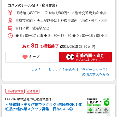
で
コスメのシール貼り（座り作業）
入
量
[1]時給1,450円〜 [2]時給1,500円〜 ※別途交通費支給 ◆昇給
迎
川崎市宮前区 ★上記以外にも神奈川県内（川崎・横浜・相模原な
与
（
宮前平駅・鷺沼駅など
が
ム
◆ 8：00〜17：15 ◆ 8：30〜17：30 ◆ 9：00〜18：
種
3
あと
日
で掲載終了
(2026/08/10 23:59まで)
応募画面へ進む
キープ
かんたん3ステップ！
ＬＡＰＩ－Ｓｔａｆｆ株式会社（ラピースタッフ）
の他の求人をみる
川崎市宮前区
派遣社員
LAPI-Staff株式会社 本社/軽作業窓口
＜登録制＞座り作業でラクラク♪未経験OK！化
粧品の軽作業スタッフ募集！日払いOK◎