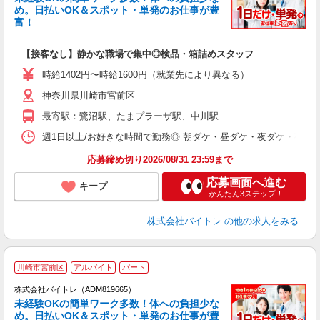
め。日払いOK＆スポット・単発のお仕事が豊
富！
ス
ロ
【接客なし】静かな職場で集中◎検品・箱詰めスタッフ
即
活
時給1402円〜時給1600円（就業先により異なる）
（
神奈川県川崎市宮前区
短
K
最寄駅：鷺沼駅、たまプラーザ駅、中川駅
日
髪
週1日以上/お好きな時間で勤務◎ 朝ダケ・昼ダケ・夜ダケ・夜勤など、 ご自
応募締め切り2026/08/31 23:59まで
応募画面へ進む
キープ
かんたん3ステップ！
株式会社バイトレ
の他の求人をみる
川崎市宮前区
アルバイト
パート
株式会社バイトレ（ADM819665）
未経験OKの簡単ワーク多数！体への負担少な
め。日払いOK＆スポット・単発のお仕事が豊