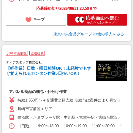
応募締め切り2026/08/31 23:59まで
応募画面へ進む
キープ
かんたん3ステップ！
東京中央食品グループ
の他の求人をみる
川崎市宮前区
派遣社員
ディアスタッフ株式会社
【軽作業】日数・曜日相談OK！未経験でもす
す
ぐ覚えられるカンタン作業♪日払いOK！
ず
入
アパレル商品の梱包・仕分け作業
量
ー
時給1,350円〜＋交通費全額支給 ※給与は案件により異なります(規定
給
川崎市宮前区エリア
（
務
鷺沼駅・たまプラーザ駅・中川駅・宮前平駅・宮崎台駅など ◎上
が
ム
〈日勤〉 ・9:00〜18:00 ・10:00〜19:00 ・11:0