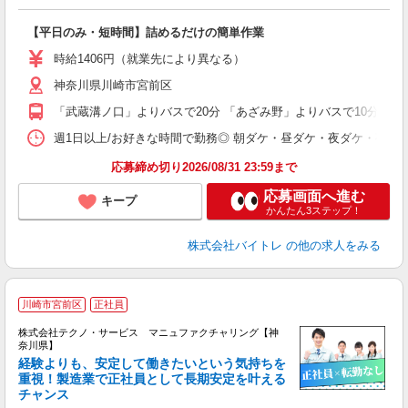
ス
ロ
【平日のみ・短時間】詰めるだけの簡単作業
即
活
時給1406円（就業先により異なる）
（
神奈川県川崎市宮前区
短
K
「武蔵溝ノ口」よりバスで20分 「あざみ野」よりバスで10分 「宮
日
髪
週1日以上/お好きな時間で勤務◎ 朝ダケ・昼ダケ・夜ダケ・夜勤など、 ご自
応募締め切り2026/08/31 23:59まで
応募画面へ進む
キープ
かんたん3ステップ！
株式会社バイトレ
の他の求人をみる
川崎市宮前区
正社員
株式会社テクノ・サービス マニュファクチャリング【神
奈川県】
経験よりも、安定して働きたいという気持ちを
重視！製造業で正社員として長期安定を叶える
チャンス