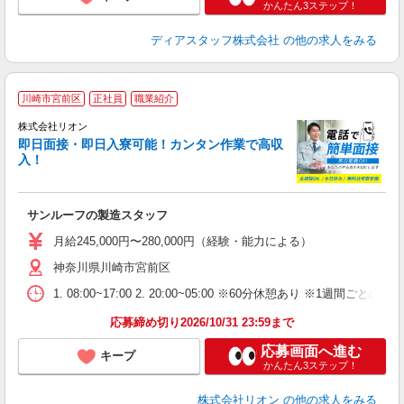
かんたん3ステップ！
ディアスタッフ株式会社
の他の求人をみる
川崎市宮前区
正社員
職業紹介
株式会社リオン
即日面接・即日入寮可能！カンタン作業で高収
入！
家
社
サンルーフの製造スタッフ
入
場
月給245,000円〜280,000円（経験・能力による）
タ
神奈川県川崎市宮前区
額
業
1. 08:00~17:00 2. 20:00~05:00 ※60分休憩あり ※1週間ごとの2
あ
応募締め切り2026/10/31 23:59まで
応募画面へ進む
キープ
かんたん3ステップ！
株式会社リオン
の他の求人をみる