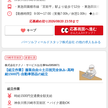
・東急田園都市線「宮前平」駅より徒歩で12分 ・東急田園都市線
【勤務時間】 9:00〜17:00（実働7:00h／休憩1:00h） 
応募締め切り2026/08/20 23:59まで
応募画面へ進む
キープ
かんたん3ステップ！
パーソルフィールドスタッフ株式会社
の他の求人をみる
川崎市宮前区
派遣社員
ト
株式会社テクノ・サービス/お仕事No/0858871
【組立作業】服装自由☆土日祝完全休み♪高時
す
給1500円♪自動車部品の組立
じ
組立作業
履
高
時給1500円交通費全額支給
神奈川県川崎市宮前区 ＊バイク通勤OK