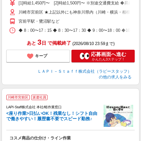
量
[1]時給1,450円〜 [2]時給1,500円〜 ※別途交通費支給 ◆昇給
迎
川崎市宮前区 ★上記以外にも神奈川県内（川崎・横浜・相模原な
与
（
宮前平駅・鷺沼駅など
が
ム
◆ 8：00〜17：15 ◆ 8：30〜17：30 ◆ 9：00〜18：
種
3
あと
日
で掲載終了
(2026/08/10 23:59まで)
応募画面へ進む
キープ
かんたん3ステップ！
ＬＡＰＩ－Ｓｔａｆｆ株式会社（ラピースタッフ）
の他の求人をみる
川崎市宮前区
派遣社員
て
で
LAPI-Staff株式会社 本社/軽作業窓口
遇
<座り作業>日払いOK！残業なし！シフト自由
で働きやすい！履歴書不要でスピード勤務♪
く
入
コスメ商品の仕分け・ライン作業
量