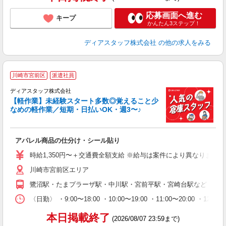
応募画面へ進む
キープ
かんたん3ステップ！
ディアスタッフ株式会社
の他の求人をみる
川崎市宮前区
派遣社員
3
ディアスタッフ株式会社
【軽作業】未経験スタート多数◎覚えること少
日
なめの軽作業／短期・日払いOK・週3〜♪
履
入
アパレル商品の仕分け・シール貼り
量
ー
時給1,350円〜＋交通費全額支給 ※給与は案件により異なります(規定
給
川崎市宮前区エリア
（
務
鷺沼駅・たまプラーザ駅・中川駅・宮前平駅・宮崎台駅など ◎上
が
ム
〈日勤〉 ・9:00〜18:00 ・10:00〜19:00 ・11:0
本日掲載終了
(2026/08/07 23:59まで)