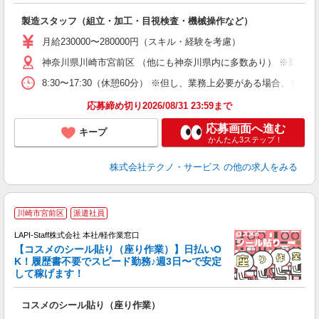
く
入
製造スタッフ（組立・加工・目視検査・機械操作など）
未
あ
月給230000〜280000円（スキル・経験を考慮）
遣
神奈川県川崎市宮前区 （他にも神奈川県内に多数あり） ※勤務地
8:30〜17:30（休憩60分） ※但し、業務上必要がある場合
応募締め切り2026/08/31 23:59まで
応募画面へ進む
キープ
かんたん3ステップ！
株式会社テクノ・サービス
の他の求人をみる
川崎市宮前区
派遣社員
LAPI-Staff株式会社 本社/軽作業窓口
【コスメのシール貼り（座り作業）】日払いO
K！履歴書不要でスピード勤務♪週3日〜で安定
して稼げます！
で
コスメのシール貼り（座り作業）
入