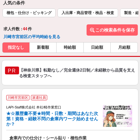
人気の条件
梱包・仕分け・ピッキング
入出庫・商品管理・検品・検査
製造・組
求人件数 :
44
件
この検索条件を保存
川崎市宮前区の平均時給を見る
指定なし
新着順
時給順
日給順
月給順
【神奈川県】転勤なし／完全週休2日制／未経験から品質を支え
PR
る検査スタッフへ
川崎市宮前区
派遣社員
LAPI-Staff株式会社 本社/軽作業窓口
★☆履歴書不要★時間・日数・期間はあなた次
第！資格・経験不問の倉庫内ワーク始めません
か？
リ
倉庫内での仕分け・シール貼り・梱包作業
入