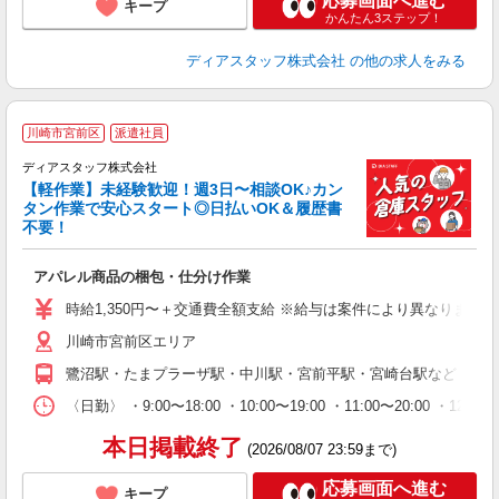
応募画面へ進む
キープ
かんたん3ステップ！
ディアスタッフ株式会社
の他の求人をみる
川崎市宮前区
派遣社員
ディアスタッフ株式会社
【軽作業】未経験歓迎！週3日〜相談OK♪カン
タン作業で安心スタート◎日払いOK＆履歴書
で
不要！
で
入
アパレル商品の梱包・仕分け作業
量
ー
時給1,350円〜＋交通費全額支給 ※給与は案件により異なります(規定
給
川崎市宮前区エリア
（
務
鷺沼駅・たまプラーザ駅・中川駅・宮前平駅・宮崎台駅など ◎上
が
ム
〈日勤〉 ・9:00〜18:00 ・10:00〜19:00 ・11:0
本日掲載終了
(2026/08/07 23:59まで)
応募画面へ進む
キープ