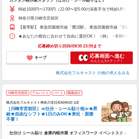
カンタン軽作業スタッフ（仕分け・シール貼りなど）
リ
～
時給1500円〜1700円（22:00〜翌5:00の深夜手当で時給UP） 
り
神奈川県川崎市宮前区
以
勤
【最寄駅】 東急田園都市線「鷺沼駅」 東急田園都市線「宮崎台駅
車
支
★あなたの都合に合わせて自由に選択OK！ （例） ・9:00〜12:00 ・9:0
応募締め切り2026/09/30 23:59まで
応募画面へ進む
キープ
かんたん3ステップ！
株式会社フルキャスト
の他の求人をみる
大
川崎市宮前区
アルバイト
パート
職業紹介
ャ
回
株式会社フルキャスト神奈川支社/EA0401E-11E
［川崎市宮前区］≪仕分・シール貼り他≫★昇
給★自由なシフト★1日のみOK★来社・面接
不要！
み
友
仕分け シール貼り 倉庫内軽作業 オフィスワーク イベントスタッフ等
リ