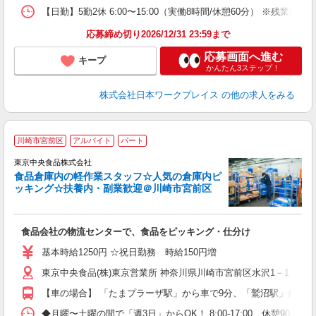
【日勤】5勤2休 6:00〜15:00（実働8時間/休憩60分） ※残業目安：0.
応募締め切り2026/12/31 23:59まで
応募画面へ進む
キープ
かんたん3ステップ！
株式会社日本ワークプレイス
の他の求人をみる
川崎市宮前区
アルバイト
パート
東京中央食品株式会社
◎
食品倉庫内の軽作業スタッフ☆人気の倉庫内ピ
ッキング☆扶養内・副業歓迎＠川崎市宮前区
食品会社の物流センターで、食品をピッキング・仕分け
基本時給1250円 ☆祝日勤務 時給150円増
東京中央食品(株)東京営業所 神奈川県川崎市宮前区水沢1－1－1
【車の場合】 「たまプラーザ駅」から車で9分、「鷲沼駅」から
◆月曜〜土曜の間で「週3日」からOK！ 8:00-17:00 休憩90分 9:00