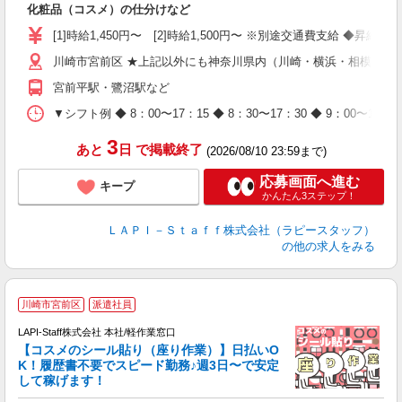
化粧品（コスメ）の仕分けなど
入
量
[1]時給1,450円〜 [2]時給1,500円〜 ※別途交通費支給 ◆昇給
迎
川崎市宮前区 ★上記以外にも神奈川県内（川崎・横浜・相模原な
与
（
宮前平駅・鷺沼駅など
が
ム
▼シフト例 ◆ 8：00〜17：15 ◆ 8：30〜17：30 ◆ 9：
種
3
あと
日
で掲載終了
(2026/08/10 23:59まで)
応募画面へ進む
キープ
かんたん3ステップ！
ＬＡＰＩ－Ｓｔａｆｆ株式会社（ラピースタッフ）
の他の求人をみる
川崎市宮前区
派遣社員
LAPI-Staff株式会社 本社/軽作業窓口
【コスメのシール貼り（座り作業）】日払いO
K！履歴書不要でスピード勤務♪週3日〜で安定
して稼げます！