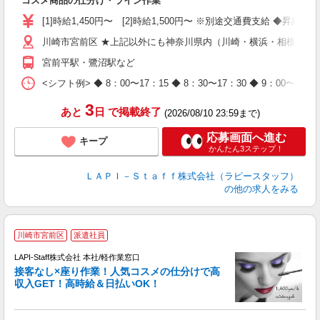
コスメ商品の仕分け・ライン作業
量
迎
[1]時給1,450円〜 [2]時給1,500円〜 ※別途交通費支給 ◆昇給
与
川崎市宮前区 ★上記以外にも神奈川県内（川崎・横浜・相模原な
（
が
宮前平駅・鷺沼駅など
ム
種
<シフト例> ◆ 8：00〜17：15 ◆ 8：30〜17：30 ◆ 9
3
あと
日
で掲載終了
(2026/08/10 23:59まで)
応募画面へ進む
キープ
かんたん3ステップ！
ＬＡＰＩ－Ｓｔａｆｆ株式会社（ラピースタッフ）
の他の求人をみる
川崎市宮前区
派遣社員
LAPI-Staff株式会社 本社/軽作業窓口
接客なし×座り作業！人気コスメの仕分けで高
収入GET！高時給＆日払いOK！
払