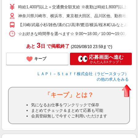
量
時給1,400円以上＋交通費全額支給 ※夜勤は時給1,800円以上（深夜手当
迎
神奈川県川崎市、横浜市、東京都大田区、品川区他、勤務地多数!!
い
以
【川崎/武蔵小杉/雑色/溝の口/高津/鷺沼/横浜/桜木町/みなとみらい
K
☆お好きな時間帯を選べます☆ 9:00〜18:00／10:00〜19:
録
3
あと
日
で掲載終了
(2026/08/10 23:59まで)
応募画面へ進む
キープ
かんたん3ステップ！
ＬＡＰＩ－Ｓｔａｆｆ株式会社（ラピースタッフ）
の他の求人をみる
「キープ」とは？
気になるお仕事をワンクリックで保存
まとめてチェック＆まとめて応募も可能
会員登録無しで今すぐご利用いただけます