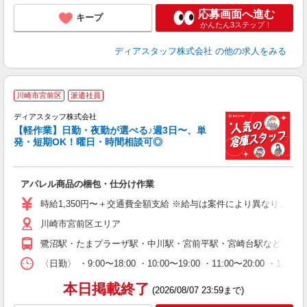
応募画面へ進む
キープ
かんたん3ステップ！
ディアスタッフ株式会社
の他の求人をみる
川崎市宮前区
派遣社員
ディアスタッフ株式会社
【軽作業】日勤・夜勤が選べる♪週3日〜、単
発・短期OK！曜日・時間相談可◎
ワ
アパレル商品の梱包・仕分け作業
入
量
時給1,350円〜＋交通費全額支給 ※給与は案件により異なります(規定
ー
川崎市宮前区エリア
給
（
鷺沼駅・たまプラーザ駅・中川駅・宮前平駅・宮崎台駅など ◎上
務
が
〈日勤〉 ・9:00〜18:00 ・10:00〜19:00 ・11:0
ム
本日掲載終了
(2026/08/07 23:59まで)