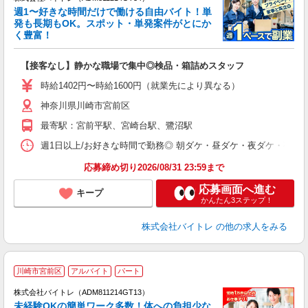
週1〜好きな時間だけで働ける自由バイト！単
発も長期もOK。スポット・単発案件がとにか
も
く豊富！
気
【接客なし】静かな職場で集中◎検品・箱詰めスタッフ
即
活
時給1402円〜時給1600円（就業先により異なる）
（
神奈川県川崎市宮前区
短
K
最寄駅：宮前平駅、宮崎台駅、鷺沼駅
日
髪
週1日以上/お好きな時間で勤務◎ 朝ダケ・昼ダケ・夜ダケ・夜勤など、 ご自
応募締め切り2026/08/31 23:59まで
応募画面へ進む
キープ
かんたん3ステップ！
株式会社バイトレ
の他の求人をみる
川崎市宮前区
アルバイト
パート
株式会社バイトレ（ADM811214GT13）
未経験OKの簡単ワーク多数！体への負担少な