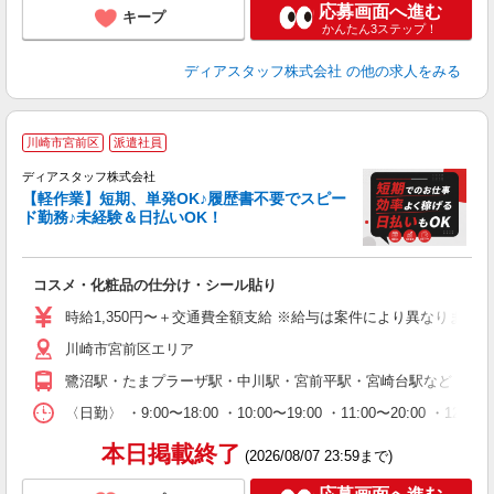
応募画面へ進む
キープ
かんたん3ステップ！
ディアスタッフ株式会社
の他の求人をみる
川崎市宮前区
派遣社員
ディアスタッフ株式会社
【軽作業】短期、単発OK♪履歴書不要でスピー
ド勤務♪未経験＆日払いOK！
ご
コスメ・化粧品の仕分け・シール貼り
入
量
時給1,350円〜＋交通費全額支給 ※給与は案件により異なります(規定
ー
川崎市宮前区エリア
給
（
鷺沼駅・たまプラーザ駅・中川駅・宮前平駅・宮崎台駅など ◎上
務
が
〈日勤〉 ・9:00〜18:00 ・10:00〜19:00 ・11:0
ム
本日掲載終了
(2026/08/07 23:59まで)