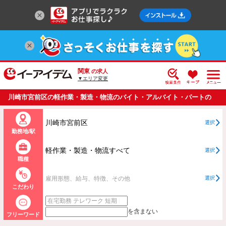
関東
の求人
▼エリア変更
川崎市宮前区の軽作業・製造・物流のバイト・アルバイト・パートの
求人情報一覧
川崎市宮前区
選択
勤務地/駅
軽作業・製造・物流すべて
選択
職種
雇用形態、給与、特徴、その他
選択
こだわり
を含まない
フリーワード