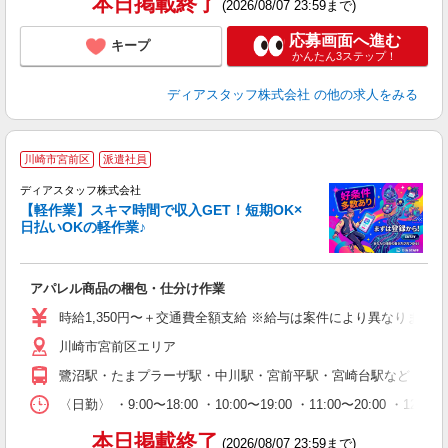
本日掲載終了
(2026/08/07 23:59まで)
応募画面へ進む
キープ
かんたん3ステップ！
ディアスタッフ株式会社
の他の求人をみる
川崎市宮前区
派遣社員
ディアスタッフ株式会社
【軽作業】スキマ時間で収入GET！短期OK×
取
日払いOKの軽作業♪
す
入
量
アパレル商品の梱包・仕分け作業
ー
給
時給1,350円〜＋交通費全額支給 ※給与は案件により異なります(規定
（
川崎市宮前区エリア
務
が
鷺沼駅・たまプラーザ駅・中川駅・宮前平駅・宮崎台駅など ◎上
ム
〈日勤〉 ・9:00〜18:00 ・10:00〜19:00 ・11:0
本日掲載終了
(2026/08/07 23:59まで)