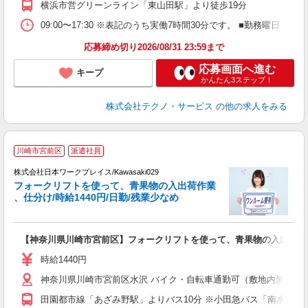
横浜市営グリーンライン「東山田駅」より徒歩19分
09:00〜17:30 ※表記のうち実働7時間30分です。 ■勤務曜日
応募締め切り2026/08/31 23:59まで
応募画面へ進む
キープ
かんたん3ステップ！
株式会社テクノ・サービス
の他の求人をみる
■
川崎市宮前区
派遣社員
株式会社日本ワークプレイス/Kawasaki029
フォークリフトを使って、青果物の入出荷作業
だ
、仕分け/時給1440円/日勤/残業少なめ
有
【神奈川県川崎市宮前区】フォークリフトを使って、青果物の入出荷作業、
履
ム
時給1440円
神奈川県川崎市宮前区水沢 バイク・自転車通勤可（敷地内無料駐輪場有）
田園都市線「あざみ野駅」よりバス10分 ※小田急バス「南水沢」