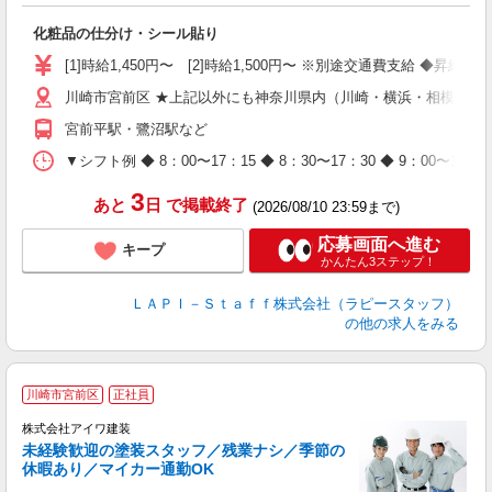
に
化粧品の仕分け・シール貼り
入
量
[1]時給1,450円〜 [2]時給1,500円〜 ※別途交通費支給 ◆昇給
迎
川崎市宮前区 ★上記以外にも神奈川県内（川崎・横浜・相模原な
与
（
宮前平駅・鷺沼駅など
が
ム
▼シフト例 ◆ 8：00〜17：15 ◆ 8：30〜17：30 ◆ 9：
種
3
あと
日
で掲載終了
(2026/08/10 23:59まで)
応募画面へ進む
キープ
かんたん3ステップ！
ＬＡＰＩ－Ｓｔａｆｆ株式会社（ラピースタッフ）
の他の求人をみる
川崎市宮前区
正社員
株式会社アイワ建装
未経験歓迎の塗装スタッフ／残業ナシ／季節の
休暇あり／マイカー通勤OK