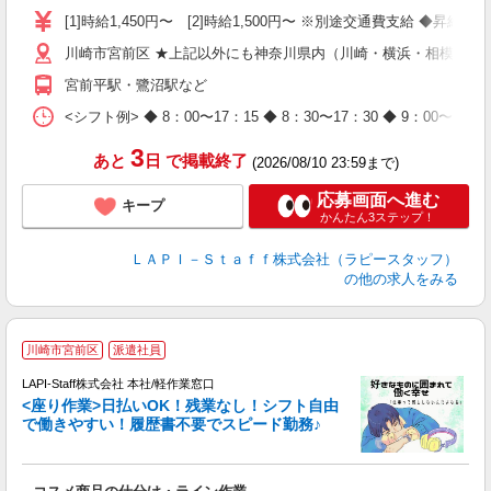
迎
[1]時給1,450円〜 [2]時給1,500円〜 ※別途交通費支給 ◆昇給
与
川崎市宮前区 ★上記以外にも神奈川県内（川崎・横浜・相模原な
（
が
宮前平駅・鷺沼駅など
ム
種
<シフト例> ◆ 8：00〜17：15 ◆ 8：30〜17：30 ◆ 9
3
あと
日
で掲載終了
(2026/08/10 23:59まで)
応募画面へ進む
キープ
かんたん3ステップ！
ＬＡＰＩ－Ｓｔａｆｆ株式会社（ラピースタッフ）
の他の求人をみる
川崎市宮前区
派遣社員
て
で
LAPI-Staff株式会社 本社/軽作業窓口
遇
<座り作業>日払いOK！残業なし！シフト自由
で働きやすい！履歴書不要でスピード勤務♪
く
入