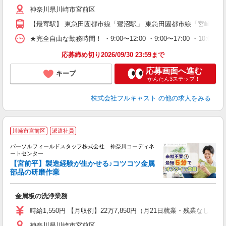
～
神奈川県川崎市宮前区
り
以
【最寄駅】 東急田園都市線「鷺沼駅」 東急田園都市線「宮崎台駅
勤
車
★完全自由な勤務時間！ ・9:00〜12:00 ・9:00〜17:00 ・10
支
応募締め切り2026/09/30 23:59まで
応募画面へ進む
キープ
かんたん3ステップ！
株式会社フルキャスト
の他の求人をみる
川崎市宮前区
派遣社員
未
パーソルフィールドスタッフ株式会社 神奈川コーディネ
ートセンター
【宮前平】製造経験が生かせる♪コツコツ金属
事
部品の研磨作業
履
前
金属板の洗浄業務
時給1,550円 【月収例】22万7,850円（月21日就業・残業なしの
神奈川県川崎市宮前区