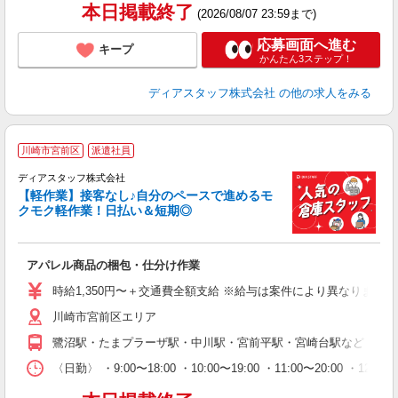
本日掲載終了
(2026/08/07 23:59まで)
応募画面へ進む
キープ
かんたん3ステップ！
ディアスタッフ株式会社
の他の求人をみる
川崎市宮前区
派遣社員
で
ディアスタッフ株式会社
【軽作業】接客なし♪自分のペースで進めるモ
クモク軽作業！日払い＆短期◎
お
入
量
アパレル商品の梱包・仕分け作業
ー
給
時給1,350円〜＋交通費全額支給 ※給与は案件により異なります(規定
（
川崎市宮前区エリア
務
が
鷺沼駅・たまプラーザ駅・中川駅・宮前平駅・宮崎台駅など ◎上
ム
〈日勤〉 ・9:00〜18:00 ・10:00〜19:00 ・11:0