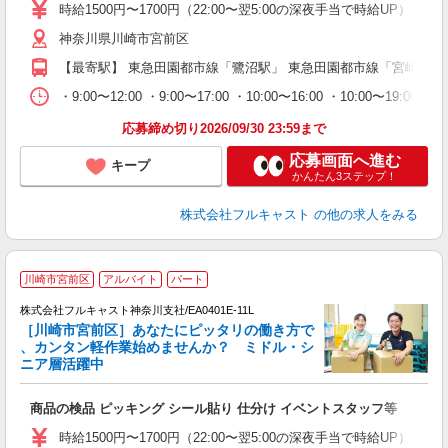
～
時給1500円〜1700円（22:00〜翌5:00の深夜手当で時給UP） 
り
神奈川県川崎市宮前区
以
勤
【最寄駅】 東急田園都市線「鷺沼駅」 東急田園都市線「宮崎台駅
車
支
・9:00〜12:00 ・9:00〜17:00 ・10:00〜16:00 ・10
応募締め切り2026/09/30 23:59まで
応募画面へ進む
キープ
かんたん3ステップ！
株式会社フルキャスト
の他の求人をみる
川崎市宮前区
アルバイト
パート
株式会社フルキャスト神奈川支社/EA0401E-11L
［川崎市宮前区］あなたにピッタリの働き方で
、カンタン軽作業始めませんか？ ミドル・シ
ニア層活躍中
フ
商品の検品 ピッキング シール貼り 仕分け イベントスタッフ等
友
リ
時給1500円〜1700円（22:00〜翌5:00の深夜手当で時給UP） 