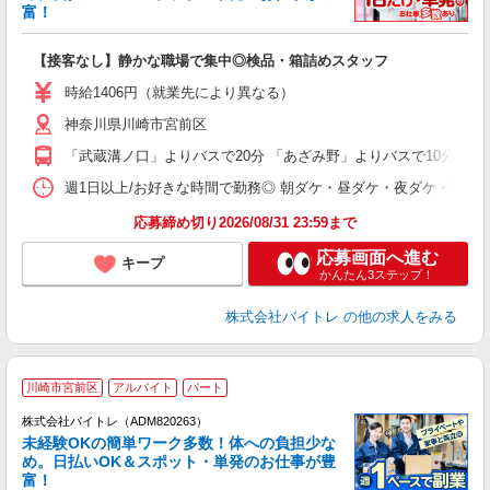
富！
ス
ロ
【接客なし】静かな職場で集中◎検品・箱詰めスタッフ
即
活
時給1406円（就業先により異なる）
（
神奈川県川崎市宮前区
短
K
「武蔵溝ノ口」よりバスで20分 「あざみ野」よりバスで10分 「宮
日
髪
週1日以上/お好きな時間で勤務◎ 朝ダケ・昼ダケ・夜ダケ・夜勤など、 ご自
応募締め切り2026/08/31 23:59まで
応募画面へ進む
キープ
かんたん3ステップ！
株式会社バイトレ
の他の求人をみる
川崎市宮前区
アルバイト
パート
株式会社バイトレ（ADM820263）
未経験OKの簡単ワーク多数！体への負担少な
め。日払いOK＆スポット・単発のお仕事が豊
富！