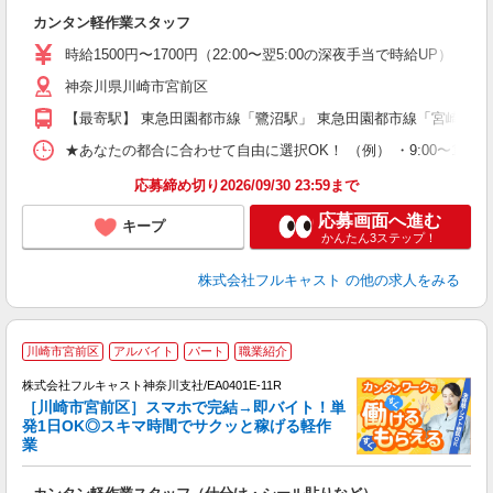
友
カンタン軽作業スタッフ
リ
～
時給1500円〜1700円（22:00〜翌5:00の深夜手当で時給UP） 
り
神奈川県川崎市宮前区
以
勤
【最寄駅】 東急田園都市線「鷺沼駅」 東急田園都市線「宮崎台駅
車
支
★あなたの都合に合わせて自由に選択OK！ （例） ・9:00〜12:00 ・9:0
応募締め切り2026/09/30 23:59まで
応募画面へ進む
キープ
かんたん3ステップ！
株式会社フルキャスト
の他の求人をみる
川崎市宮前区
アルバイト
パート
職業紹介
株式会社フルキャスト神奈川支社/EA0401E-11R
［川崎市宮前区］スマホで完結→即バイト！単
1
発1日OK◎スキマ時間でサクッと稼げる軽作
G
業
る
友