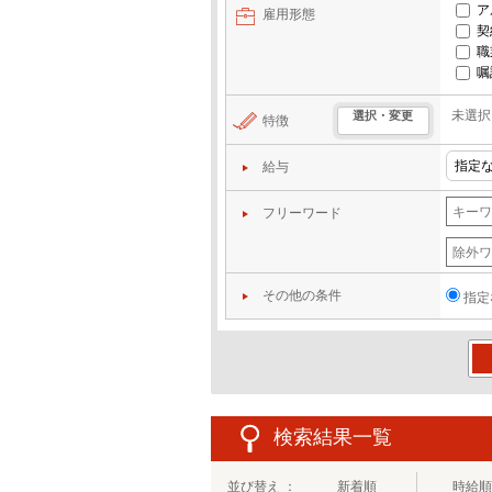
ア
雇用形態
契
職
嘱
未選択
選択・変更
特徴
給与
フリーワード
その他の条件
指定
この
検索結果一覧
並び替え ：
新着順
時給順