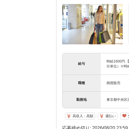
時給1600円 
給与
分単位）※時
職種
雑貨販売
勤務地
東京都中央区日
高収入・高額
週払い
応募締め切り: 2026/08/20 23:5