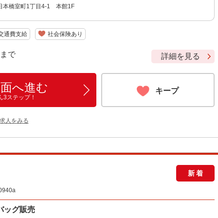
本橋室町1丁目4-1 本館1F
交通費支給
社会保険あり
9 まで
詳細を見る
画面へ進む
キープ
ん3ステップ！
の求人をみる
新着
940a
バッグ販売