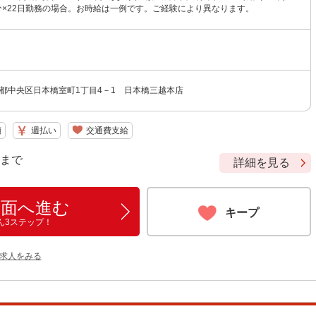
0分×22日勤務の場合。お時給は一例です。ご経験により異なります。
1東京都中央区日本橋室町1丁目4－1 日本橋三越本店
額
週払い
交通費支給
9 まで
詳細を見る
画面へ進む
キープ
ん3ステップ！
の求人をみる