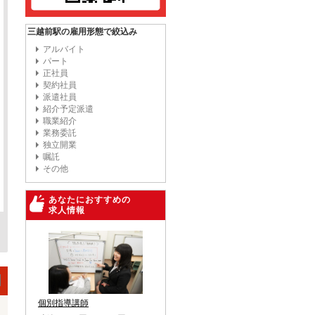
三越前駅の雇用形態で絞込み
アルバイト
パート
正社員
契約社員
派遣社員
紹介予定派遣
職業紹介
業務委託
独立開業
嘱託
その他
あなたにおすすめの
求人情報
個別指導講師