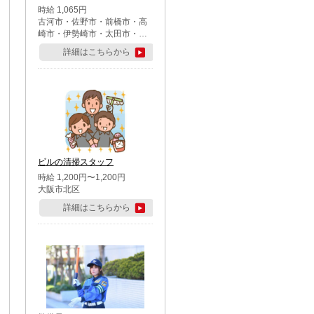
時給 1,065円
古河市・佐野市・前橋市・高
崎市・伊勢崎市・太田市・館
林市・藤岡市・大泉町・さい
詳細はこちらから
たま市北区・川越市・熊谷
市・行田市・秩父市・所沢
市・飯能市・東松山市・坂戸
市・鶴ケ島市・千葉市中央
区・市川市・松戸市・習志野
市・柏市・流山市・八千代
市・足立区・江戸川区・八王
子市・町田市
ビルの清掃スタッフ
時給 1,200円〜1,200円
大阪市北区
詳細はこちらから