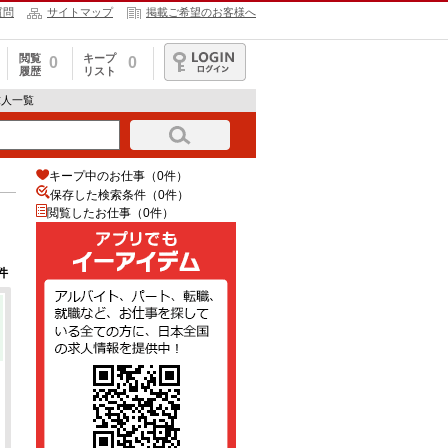
質問
サイトマップ
掲載ご希望のお客様へ
閲覧
キープ
0
0
履歴
リスト
ログイン
求人一覧
キープ中のお仕事（0件）
保存した検索条件（
0
件）
閲覧したお仕事（0件）
件