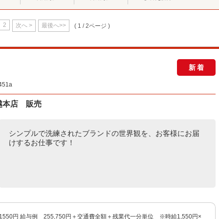
2
次へ >
最後へ>>
( 1 / 2ページ )
新着
51a
三越本店 販売
シンプルで洗練されたブランドの世界観を、お客様にお届
けするお仕事です！
1550円 給与例 255,750円＋交通費全額＋残業代一分単位 ※時給1,550円×