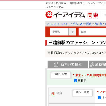
東京メトロ銀座線 三越前駅のファッション・アパレ
らイーアイデム
エ
関東
アルバイト・バイト・求人TOP
>
関東
>
東京都
>
勤務地
職種
三越前駅のファッション・ア
三越前駅のファッション・アパレルのアルバ
勤務地で検索
通勤時間・区
選択・変更
東京メトロ銀座線(東京都
三越前
ファ
選択・変更
職種
す