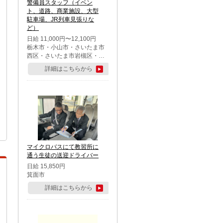
警備員スタッフ（イベン
ト、道路、商業施設、大型
駐車場、JR列車見張りな
ど）
日給 11,000円〜12,100円
栃木市・小山市・さいたま市
西区・さいたま市岩槻区・久
喜市・蓮田市
詳細はこちらから
マイクロバスにて教習所に
通う生徒の送迎ドライバー
日給 15,850円
箕面市
詳細はこちらから