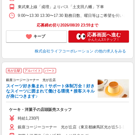
東武東上線「成増」よりバス「土支田八幡」下車
9:00〜13:30 13:30〜17:30 勤務日数、曜日等はご希望を伺い
応募締め切り2026/08/20 23:59まで
応募画面へ進む
キープ
かんたん3ステップ！
株式会社ライフコーポレーション
の他の求人をみる
光が丘駅
アルバイト
パート
銀座コージーコーナー 光が丘店
スイーツ好き集まれ！サポート体制万全！好き
なスイーツに囲まれて働ける環境＊接客スキル
＼
が身につきます♪
帰
ケーキ・洋菓子の店頭販売スタッフ
入
リ
時給1,230円
フ
銀座コージーコーナー 光が丘店（東京都練馬区光が丘5-1-1 IMA
業
制