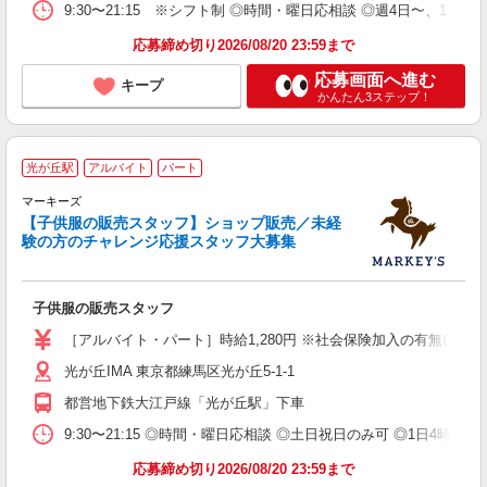
9:30〜21:15 ※シフト制 ◎時間・曜日応相談 ◎週4日〜、1日6
応募締め切り2026/08/20 23:59まで
応募画面へ進む
キープ
かんたん3ステップ！
M
光が丘駅
アルバイト
パート
マーキーズ
り
【子供服の販売スタッフ】ショップ販売／未経
未
験の方のチャレンジ応援スタッフ大募集
内
型
あ
子供服の販売スタッフ
［アルバイト・パート］時給1,280円 ※社会保険加入の有無によ
光が丘IMA 東京都練馬区光が丘5-1-1
都営地下鉄大江戸線「光が丘駅」下車
9:30〜21:15 ◎時間・曜日応相談 ◎土日祝日のみ可 ◎1日4時間〜
応募締め切り2026/08/20 23:59まで