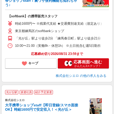
帯ショップstaff！裏ワザ便利機能も知れちゃ
う♪
理
【softbank】の携帯販売スタッフ
即
躍
時給1600円〜 ※残業代支給 ★交通費別途支給（規定あり） ゜+゜
ー
東京都練馬区のsoftbankショップ
自
「光が丘」駅より徒歩2分 「練馬春日町」駅より徒歩21分
ン
10:00〜21:00（実働8h・休憩1h） ※土日祝含む週5日勤務
応募締め切り2026/08/31 23:59まで
応募画面へ進む
キープ
かんたん3ステップ！
株式会社シエロ
の他の求人をみる
★
光が丘駅
派遣社員
紹介予定派遣
♪
株式会社シエロ
大手携帯ショップstaff【即日登録/スマホ面接
OK】時給1600円で安定収入！＜光が丘＞