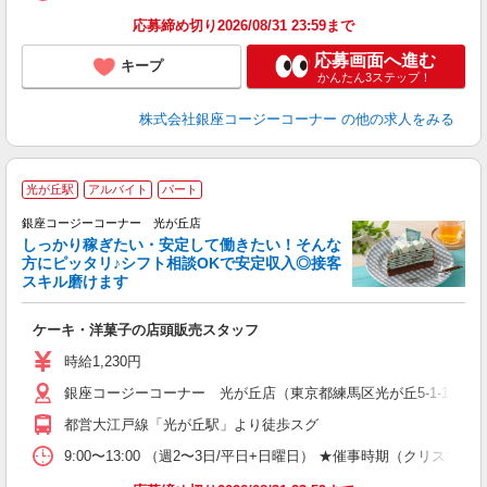
応募締め切り2026/08/31 23:59まで
応募画面へ進む
キープ
かんたん3ステップ！
株式会社銀座コージーコーナー
の他の求人をみる
■
光が丘駅
アルバイト
パート
銀座コージーコーナー 光が丘店
しっかり稼ぎたい・安定して働きたい！そんな
方にピッタリ♪シフト相談OKで安定収入◎接客
スキル磨けます
ら
ケーキ・洋菓子の店頭販売スタッフ
入
リ
時給1,230円
フ
銀座コージーコーナー 光が丘店（東京都練馬区光が丘5-1-1 IMA
業
制
都営大江戸線「光が丘駅」より徒歩スグ
9:00〜13:00 （週2〜3日/平日+日曜日） ★催事時期（ク