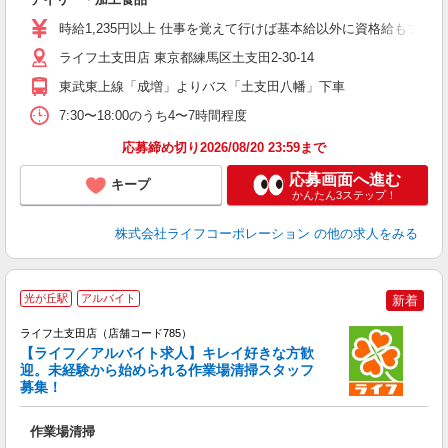
未
～
時給1,235円以上 仕事を覚えて行けば基本給以外に資格給もプラス
2
給
ライフ土支田店 東京都練馬区土支田2-30-14
東武東上線「成増」よりバス「土支田八幡」下車
7:30〜18:00のうち4〜7時間程度
応募締め切り2026/08/20 23:59まで
応募画面へ進む
キープ
かんたん3ステップ！
株式会社ライフコーポレーション
の他の求人をみる
光が丘駅
アルバイト
新着
ライフ土支田店（店舗コード785）
【ライフ／アルバイト求人】キレイ好きな方歓
迎。未経験から始められる作業場清掃スタッフ
募集！
作業場清掃
未