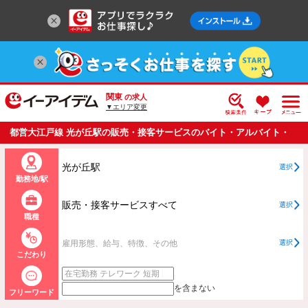
関東
の求人
▼エリア変更
都営大江戸線 光が丘駅の販売・接客サービスのバイト・アルバイト・
パートの求人情報一覧
光が丘駅
選択
勤務地/駅
販売・接客サービスすべて
選択
職種
雇用形態、給与、特徴、その他
選択
こだわり
を含まない
フリーワード