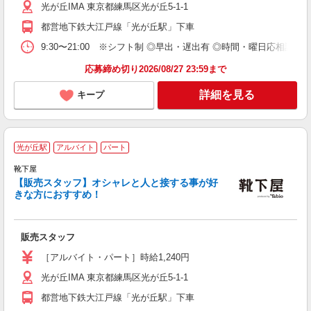
光が丘IMA 東京都練馬区光が丘5-1-1
都営地下鉄大江戸線「光が丘駅」下車
9:30〜21:00 ※シフト制 ◎早出・遅出有 ◎時間・曜日応相談 
応募締め切り2026/08/27 23:59まで
詳細を見る
キープ
光が丘駅
アルバイト
パート
靴下屋
【販売スタッフ】オシャレと人と接する事が好
安
きな方におすすめ！
自
勤
販売スタッフ
［アルバイト・パート］時給1,240円
光が丘IMA 東京都練馬区光が丘5-1-1
都営地下鉄大江戸線「光が丘駅」下車