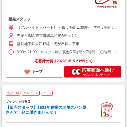
勤
由
り
販売スタッフ
［アルバイト・パート］ 一般：時給1,300円 学生：時給1,250円
光が丘IMA 東京都練馬区光が丘5-1-1
都営地下鉄大江戸線「光が丘駅」下車
8:30〜21:00 ※シフト制、実働5.5時間〜7時間 ◎時間・曜日応
応募締め切り2026/10/15 23:59まで
応募画面へ進む
キープ
かんたん3ステップ！
光が丘駅
アルバイト
パート
ブランジェ浅野屋
【販売スタッフ】1933年創業の老舗のパン屋
す
さんで一緒に働きませんか！
未
選
あ