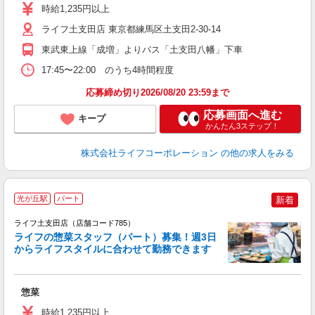
ダ
時給1,235円以上
昇
ライフ土支田店 東京都練馬区土支田2-30-14
東武東上線「成増」よりバス「土支田八幡」下車
17:45〜22:00 のうち4時間程度
応募締め切り2026/08/20 23:59まで
応募画面へ進む
キープ
かんたん3ステップ！
株式会社ライフコーポレーション
の他の求人をみる
光が丘駅
パート
新着
ライフ土支田店（店舗コード785）
ライフの惣菜スタッフ（パート）募集！週3日
からライフスタイルに合わせて勤務できます
惣菜
未
～
時給1,235円以上