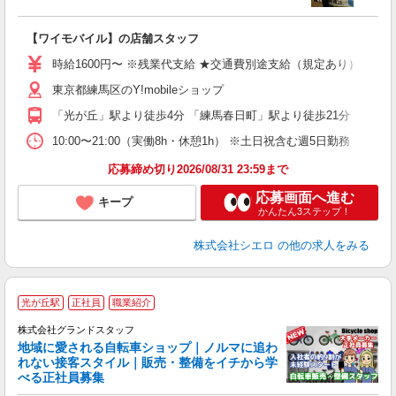
務
即
【ワイモバイル】の店舗スタッフ
躍
ー
時給1600円〜 ※残業代支給 ★交通費別途支給（規定あり） ゜+゜
自
東京都練馬区のY!mobileショップ
ン
「光が丘」駅より徒歩4分 「練馬春日町」駅より徒歩21分
10:00〜21:00（実働8h・休憩1h） ※土日祝含む週5日勤務
応募締め切り2026/08/31 23:59まで
応募画面へ進む
キープ
かんたん3ステップ！
株式会社シエロ
の他の求人をみる
光が丘駅
正社員
職業紹介
株式会社グランドスタッフ
地域に愛される自転車ショップ｜ノルマに追わ
れない接客スタイル｜販売・整備をイチから学
べる正社員募集