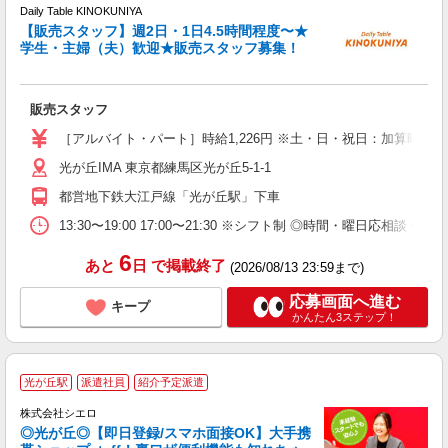
Daily Table KINOKUNIYA
す
【販売スタッフ】週2日・1日4.5時間程度〜★
未
学生・主婦（夫）歓迎★販売スタッフ募集！
O
内
販売スタッフ
［アルバイト・パート］時給1,226円 ※土・日・祝日：加算時給50
光が丘IMA 東京都練馬区光が丘5-1-1
都営地下鉄大江戸線「光が丘駅」下車
13:30〜19:00 17:00〜21:30 ※シフト制 ◎時間・曜日応相談 ◎
6
あと
日
で掲載終了
(2026/08/13 23:59まで)
応募画面へ進む
キープ
かんたん3ステップ！
★
光が丘駅
派遣社員
紹介予定派遣
♪
株式会社シエロ
◎光が丘◎【即日登録/スマホ面接OK】大手携