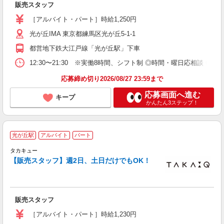
販売スタッフ
［アルバイト・パート］時給1,250円
光が丘IMA 東京都練馬区光が丘5-1-1
都営地下鉄大江戸線「光が丘駅」下車
12:30〜21:30 ※実働8時間、シフト制 ◎時間・曜日応相談 ◎週
応募締め切り2026/08/27 23:59まで
応募画面へ進む
キープ
かんたん3ステップ！
光が丘駅
アルバイト
パート
未
シ
タカキュー
由
【販売スタッフ】週2日、土日だけでもOK！
販売スタッフ
［アルバイト・パート］時給1,230円