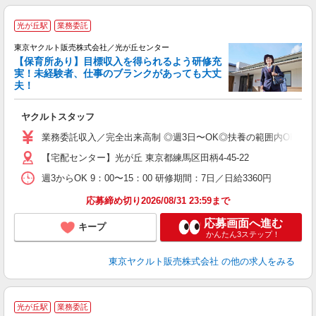
光が丘駅
業務委託
東京ヤクルト販売株式会社／光が丘センター
【保育所あり】目標収入を得られるよう研修充
実！未経験者、仕事のブランクがあっても大丈
夫！
相
ヤクルトスタッフ
未
ア
業務委託収入／完全出来高制 ◎週3日〜OK◎扶養の範囲内OK ◎扶養
【宅配センター】光が丘 東京都練馬区田柄4-45-22
週3からOK 9：00〜15：00 研修期間：7日／日給3360円
応募締め切り2026/08/31 23:59まで
応募画面へ進む
キープ
かんたん3ステップ！
東京ヤクルト販売株式会社
の他の求人をみる
光が丘駅
業務委託