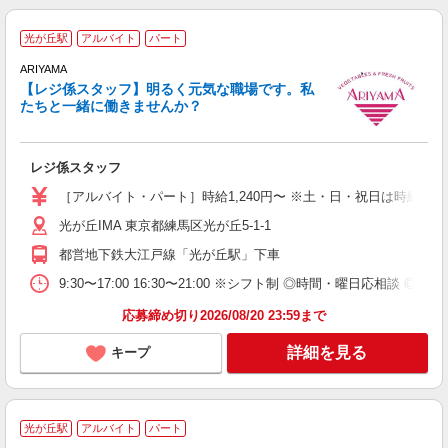
光が丘駅
アルバイト
パート
未
ARIYAMA
ス
【レジ係スタッフ】明るく元気な職場です。私
ト
たちと一緒に働きませんか？
K
レジ係スタッフ
［アルバイト・パート］時給1,240円〜 ※土・日・祝日は時給＋1
光が丘IMA 東京都練馬区光が丘5-1-1
都営地下鉄大江戸線「光が丘駅」下車
9:30〜17:00 16:30〜21:00 ※シフト制 ◎時間・曜日応相談 ◎週2
応募締め切り2026/08/20 23:59まで
詳細を見る
キープ
光が丘駅
アルバイト
パート