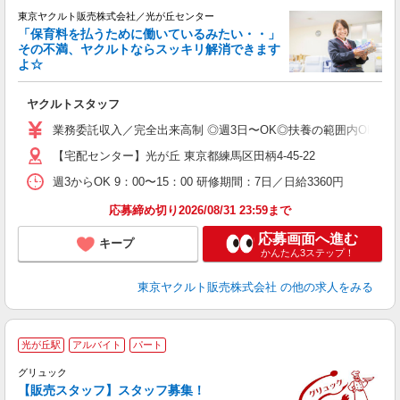
東京ヤクルト販売株式会社／光が丘センター
「保育料を払うために働いているみたい・・」
その不満、ヤクルトならスッキリ解消できます
よ☆
し
未
ヤクルトスタッフ
ア
業
業務委託収入／完全出来高制 ◎週3日〜OK◎扶養の範囲内OK ◎扶養
登
【宅配センター】光が丘 東京都練馬区田柄4-45-22
週3からOK 9：00〜15：00 研修期間：7日／日給3360円
応募締め切り2026/08/31 23:59まで
応募画面へ進む
キープ
かんたん3ステップ！
東京ヤクルト販売株式会社
の他の求人をみる
光が丘駅
アルバイト
パート
友
グリュック
ド
【販売スタッフ】スタッフ募集！