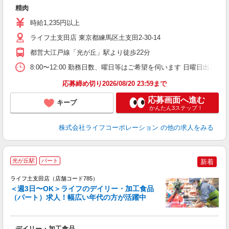
精肉
未
～
時給1,235円以上
2
ライフ土支田店 東京都練馬区土支田2-30-14
都営大江戸線「光が丘」駅より徒歩22分
8:00〜12:00 勤務日数、曜日等はご希望を伺います 日曜日出勤出
応募締め切り2026/08/20 23:59まで
応募画面へ進む
キープ
かんたん3ステップ！
株式会社ライフコーポレーション
の他の求人をみる
光が丘駅
パート
新着
ライフ土支田店（店舗コード785）
＜週3日〜OK＞ライフのデイリー・加工食品
（パート）求人！幅広い年代の方が活躍中
キ
デイリー・加工食品