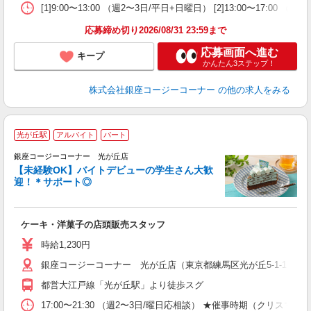
[1]9:00〜13:00 （週2〜3日/平日+日曜日） [2]13:0
応募締め切り2026/08/31 23:59まで
応募画面へ進む
キープ
かんたん3ステップ！
株式会社銀座コージーコーナー
の他の求人をみる
光が丘駅
アルバイト
パート
銀座コージーコーナー 光が丘店
【未経験OK】バイトデビューの学生さん大歓
迎！＊サポート◎
出
入
ケーキ・洋菓子の店頭販売スタッフ
リ
禁
時給1,230円
ー
銀座コージーコーナー 光が丘店（東京都練馬区光が丘5-1-1 IMA
り
都営大江戸線「光が丘駅」より徒歩スグ
17:00〜21:30 （週2〜3日/曜日応相談） ★催事時期（ク