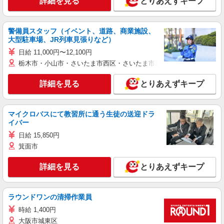
詳細を見る
とりあえずキープ
警備員スタッフ（イベント、道路、商業施設、
大型駐車場、JR列車見張りなど）
日給 11,000円〜12,100円
栃木市・小山市・さいたま市西区・さいたま市岩槻区・久喜市・蓮田
詳細を見る
とりあえずキープ
マイクロバスにて教習所に通う生徒の送迎ドラ
イバー
日給 15,850円
箕面市
詳細を見る
とりあえずキープ
ラウンドワンの清掃作業員
時給 1,400円
大阪市城東区