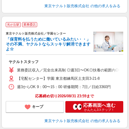
東京ヤクルト販売株式会社
の他の求人をみる
光が丘駅
業務委託
東京ヤクルト販売株式会社／学園センター
「保育料を払うために働いているみたい・・」
その不満、ヤクルトならスッキリ解消できます
よ☆
し
未
ヤクルトスタッフ
ア
業
業務委託収入／完全出来高制 ◎週3日〜OK◎扶養の範囲内OK ◎扶養
登
【宅配センター】学園 東京都練馬区土支田3-21-8
週3からOK 9：00〜15：00 研修期間：7日／日給3360円
応募締め切り2026/08/31 23:59まで
応募画面へ進む
キープ
かんたん3ステップ！
東京ヤクルト販売株式会社
の他の求人をみる