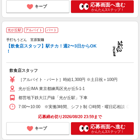
応募画面へ進む
キープ
かんたん3ステップ！
光が丘駅
アルバイト
パート
大
（
手打ちうどん 宮原製麺
カ
【飲食店スタッフ】駅チカ！週2〜3日からOK
！
飲食店スタッフ
［アルバイト・パート］時給1,300円 ※土日祝＋100円
光が丘IMA 東京都練馬区光が丘5-1-1
都営地下鉄大江戸線「光が丘駅」下車
7:00〜10:00 ※実働3時間、シフト制 ◎時間・曜日応相談 ◎土
応募締め切り2026/08/20 23:59まで
応募画面へ進む
キープ
かんたん3ステップ！