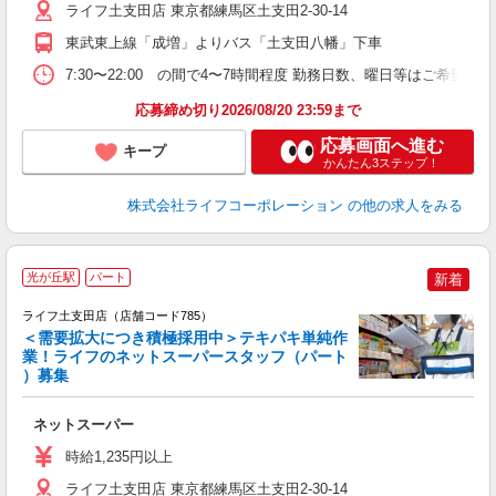
ライフ土支田店 東京都練馬区土支田2-30-14
東武東上線「成増」よりバス「土支田八幡」下車
7:30〜22:00 の間で4〜7時間程度 勤務日数、曜日等はご希望を
応募締め切り2026/08/20 23:59まで
応募画面へ進む
キープ
かんたん3ステップ！
株式会社ライフコーポレーション
の他の求人をみる
光が丘駅
パート
新着
ライフ土支田店（店舗コード785）
＜需要拡大につき積極採用中＞テキパキ単純作
業！ライフのネットスーパースタッフ（パート
）募集
ネットスーパー
未
～
時給1,235円以上
2
ライフ土支田店 東京都練馬区土支田2-30-14