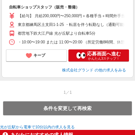
も
自転車ショップスタッフ（販売・整備）
W
ス
【給与】 月給200,000円〜250,000円＋各種手当＋時間外手当
東京都練馬区土支田1-1-25 ・転居を伴う転勤なし（通勤可能範
あ
都営地下鉄大江戸線 光が丘駅より自転車5分
・10:00〜19:00 または 11:00〜20:00 （所定労働
応募画面へ進む
キープ
かんたん3ステップ！
株式会社グランド
の他の求人をみる
1／1
条件を変更して再検索
光が丘駅から電車で10分以内の求人を見る
あなたにおすすめの求人情報