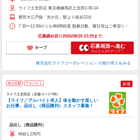
2
給
ライフ土支田店 東京都練馬区土支田2-30-14
都営大江戸線「光が丘」駅より徒歩22分
7:30〜12:00のうち4時間程度 勤務日数、曜日等はご希望を伺いま
応募締め切り2026/08/20 23:59まで
応募画面へ進む
キープ
かんたん3ステップ！
株式会社ライフコーポレーション
の他の求人をみる
光が丘駅
アルバイト
新着
ライフ土支田店（店舗コード785）
【ライフ／アルバイト求人】体を動かす楽しい
お仕事。品出し（商品陳列）スタッフ募集！
品出し（商品陳列）
未
ダ
時給1,235円
昇