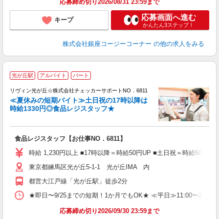
応募締め切り2026/08/31 23:59まで
応募画面へ進む
キープ
かんたん3ステップ！
株式会社銀座コージーコーナー
の他の求人をみる
光が丘駅
アルバイト
パート
入
リヴィン光が丘☆株式会社チェッカーサポートNO．6811
経
≪夏休みの短期バイト≫土日祝の17時以降は
活
時給1330円◎食品レジスタッフ★
（
払
勤
食品レジスタッフ【お仕事NO．6811】
迎
時給 1,230円以上 ■17時以降＝時給50円UP ■土日祝＝時給50円UP ◇
東京都練馬区光が丘5-1-1 光が丘IMA 内
都営大江戸線「光が丘駅」徒歩2分
★即日〜9/25までの短期！1か月でもOK★ ≪平日≫11:00〜21:00内 
応募締め切り2026/09/30 23:59まで