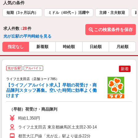
人気の条件
短期（3ヶ月以内）
ミドル（40代～）活躍中
主婦・主夫歓迎
求人件数 :
28
件
この検索条件を保存
光が丘駅の平均時給を見る
指定なし
新着順
時給順
日給順
月給順
光が丘駅
アルバイト
新着
ライフ土支田店（店舗コード785）
【ライフ／アルバイト求人】早朝の荷受け・商
品陳列スタッフ募集。空いた時間に効率よく働
けます
（早朝）荷受け・商品陳列
未
～
時給1,350円
2
給
ライフ土支田店 東京都練馬区土支田2-30-14
都営大江戸線「光が丘」駅より徒歩22分