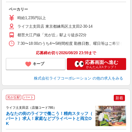
ベーカリー
未
～
時給1,235円以上
2
給
ライフ土支田店 東京都練馬区土支田2-30-14
都営大江戸線「光が丘」駅より徒歩22分
7:30〜18:00のうち4〜5時間程度 勤務日数、曜日等はご希望を伺
応募締め切り2026/08/20 23:59まで
応募画面へ進む
キープ
かんたん3ステップ！
株式会社ライフコーポレーション
の他の求人をみる
光が丘駅
パート
新着
ライフ土支田店（店舗コード785）
あなたの街のライフで働こう！精肉スタッフ（
パート）求人！家庭などプライベートと両立O
K