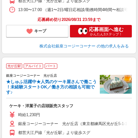
都営大江戸線「光が丘駅」より徒歩スグ
13:00〜17:00 （週1〜2日/曜日応相談/勤務時間4時間〜
応募締め切り2026/08/31 23:59まで
応募画面へ進む
キープ
かんたん3ステップ！
株式会社銀座コージーコーナー
の他の求人をみる
光が丘駅
アルバイト
パート
銀座コージーコーナー 光が丘店
★しゅふ活躍中★人気のケーキ屋さんで働こう
！未経験スタートOK／働き方の相談も可能で
す♪
ー
ケーキ・洋菓子の店頭販売スタッフ
入
リ
時給1,230円
フ
銀座コージーコーナー 光が丘店（東京都練馬区光が丘5-1-1 IMA
ぼ
貸
都営大江戸線「光が丘駅」より徒歩スグ