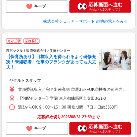
応募画面へ進む
キープ
かんたん3ステップ！
株式会社チェッカーサポート
の他の求人をみる
光が丘駅
業務委託
東京ヤクルト販売株式会社／学園センター
【保育所あり】目標収入を得られるよう研修充
実！未経験者、仕事のブランクがあっても大丈
夫！
相
ヤクルトスタッフ
未
ア
業務委託収入／完全出来高制 ◎週3日〜OK◎扶養の範囲内OK ◎扶養
【宅配センター】学園 東京都練馬区土支田3-21-8
週3からOK 9：00〜15：00 研修期間：7日／日給3360円
応募締め切り2026/08/31 23:59まで
応募画面へ進む
キープ
かんたん3ステップ！