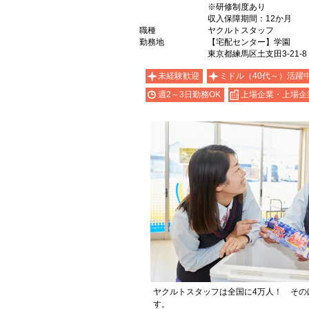
※研修制度あり
収入保障期間：12か月
職種
ヤクルトスタッフ
勤務地
【宅配センター】学園
東京都練馬区土支田3-21-8
未経験歓迎
ミドル（40代～）活躍
週2～3日勤務OK
上場企業・上場企
ヤクルトスタッフは全国に4万人！ その
す。