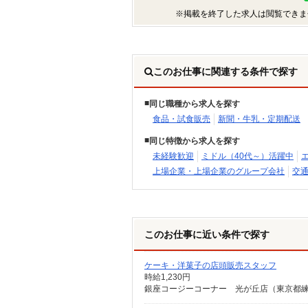
※掲載を終了した求人は閲覧できま
このお仕事に関連する条件で探す
同じ職種から求人を探す
食品・試食販売
新聞・牛乳・定期配送
同じ特徴から求人を探す
未経験歓迎
ミドル（40代～）活躍中
上場企業・上場企業のグループ会社
交
このお仕事に近い条件で探す
ケーキ・洋菓子の店頭販売スタッフ
時給1,230円
銀座コージーコーナー 光が丘店（東京都練馬区