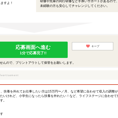
研修や先輩の同行研修など手厚いサポートがあるので
れますよ！
未経験の方も安心してチャレンジしてください。
応募画面へ進む
キープ
1分で応募完了!!
せんので、プリントアウトして保管をお願いします。
月、扶養を外れてお仕事したい方は15万円〜／月、など希望に合わせて収入の調整
たいけれど、小学生になったら扶養を外れたい！など、ライフステージに合わせて
す。
す