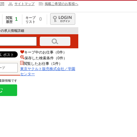
質問
サイトマップ
掲載ご希望のお客様へ
閲覧
キープ
1
0
履歴
リスト
ログイン
ーの求人情報詳細
キープ中のお仕事（0件）
保存した検索条件（
0
件）
閲覧したお仕事（1件）
ープ
東京ヤクルト販売株式会社／学園
センター
の最新情報です
む