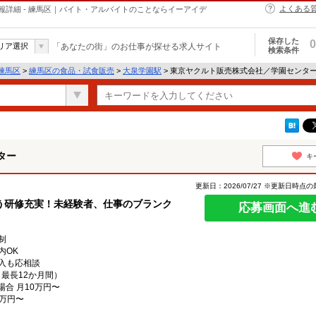
よくある
詳細 - 練馬区｜バイト・アルバイトのことならイーアイデ
保存した
0
リア選択
「あなたの街」のお仕事が探せる求人サイト
検索条件
練馬区
>
練馬区の食品・試食販売
>
大泉学園駅
> 東京ヤクルト販売株式会社／学園センタ
ター
キ
更新日：2026/07/27 ※更新日時点
う研修充実！未経験者、仕事のブランク
応募画面へ進
制
内OK
入も応相談
（最長12か月間）
場合 月10万円〜
5万円〜