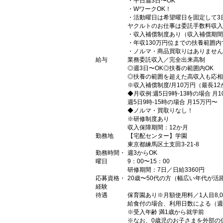
・平日週3日〜OK
・WワークOK！
・活動曜日は希望曜日を固定して3
ヤクルトのお仕事は委託手数料収入
・収入補償制度あり（収入補償期間
・年収130万円位までの扶養範囲
・ノルマ・商品買取りはありません
給与
業務委託収入／完全出来高制
◎週3日〜OK◎扶養の範囲内OK
◎扶養の範囲を超えた高収入も応相
※収入補償制度/月10万円（最長1
◆月収例:週5日9時-13時の場合 月
週5日9時-15時の場合 月15万円〜
◆ノルマ・買取りなし！
※研修制度あり
収入保障期間：12か月
勤務地
【宅配センター】学園
東京都練馬区土支田3-21-8
勤務時間・
週3からOK
曜日
9：00〜15：00
研修期間：7日／日給3360円
応募資格・
20歳〜50代の方（幅広い年代が
経験
待遇
保育園あり※月額使用料／1人目8,00
給食付の場合、利用日数による（週5）1
※受入年齢 満1歳から就学前
※なお、0歳児のお子さまを外部の