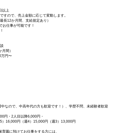
日以上
ですので、売上金額に応じて変動します。
最長12か月間、支給規定あり）
内でお仕事が可能です！
！
談
2か月間）
10万円〜
活躍中なので、中高年代の方も歓迎です！）、学歴不問、未経験者歓迎
0円・2人目以降6,000円・
6,000円（週4）15,000円（週3）13,000円
保育園に預けてお仕事をする方には、