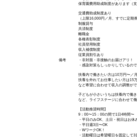
保育園費用助成制度があります（支
交通費助成制度あり
（上限16,000円／月、すでに定
制服貸与
共済制度
離職金
各種表彰制度
社員登用制度
収入補償制度
従業員割引あり
備考
・非対面・非接触のお届けアリ！
・感染対策もしっかりしているので
扶養内で働きたい方は10万円〜／
扶養を外れてお仕事したい方は15
など希望に合わせて収入の調整がで
子どもが小さいうちは扶養内で働き
など、ライフステージに合わせて働
【活動推奨時間】
9：00〜15：00の間で1日4時間〜
・平日のみOK、土日・祝日はお休
・平日週3日〜OK
・WワークOK！
・活動曜日は希望曜日を固定して3