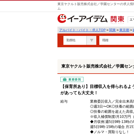
東京ヤクルト販売株式会社／学園センターの求人情報
ム
エ
関東
アルバイト・バイト・求人TOP
>
関東
>
東京都
>
勤務地
職種
東京ヤクルト販売株式会社／学園セン
業務委託
【保育所あり】目標収入を得られるよ
があっても大丈夫！
給与
業務委託収入／完全出来高
◎週3日〜OK◎扶養の範囲
◎扶養の範囲を超えた高収
※収入補償制度/月10万円
◆月収例:週5日9時-13時の
週5日9時-15時の場合 月1
◆ノルマ・買取りなし！