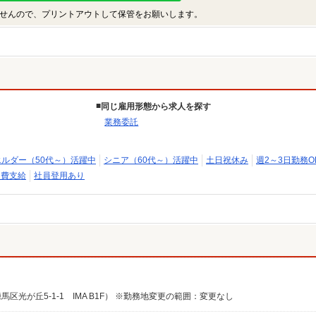
せんので、プリントアウトして保管をお願いします。
同じ雇用形態から求人を探す
業務委託
エルダー（50代～）活躍中
シニア（60代～）活躍中
土日祝休み
週2～3日勤務O
通費支給
社員登用あり
光が丘5-1-1 IMA B1F） ※勤務地変更の範囲：変更なし