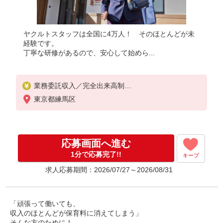
ヤクルトスタッフは全国に4万人！ そのほとんどが未
経験です。
丁寧な研修があるので、安心して始めら...
業務委託収入／完全出来高制
◎週3日〜OK◎扶養の範囲内OK
東京都練馬区
◎扶養の範囲を超えた高収入も応相談
※収入補償制度/月10万円（最長12か月間）
◆月収例:週5日9時-13時の場合 月10万円〜
週5日9時-15時の場合 月15万円〜
応募画面へ進む
◆ノルマ・買取りなし！
※研修制度あり
1分で応募完了!!
キープ
収入保障期間：12か月
求人応募期間：2026/07/27～2026/08/31
「頑張って働いても、
収入のほとんどが保育料に消えてしまう」
そんな方のために！