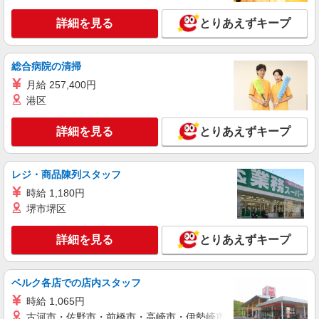
業務委託収入／完全出来高制 ◎週3日〜OK◎
詳細を見る
とりあえずキープ
扶養の範囲内OK ◎扶養の範囲を超えた高収入も
応相談 ※収入補償制度/月10万円（最長12か月
【宅配センター】光が丘 東京都練馬区田柄4-
間） ◆月収例:週5日9時-13時の場合 月10万円〜
45-22
総合病院の清掃
週5日9時-15時の場合 月15万円〜 ◆ノルマ・買取
りなし！ ※研修制度あり 収入保障期間：12か月
月給 257,400円
詳細を見る
キープ
港区
業務委託
詳細を見る
とりあえずキープ
東京ヤクルト販売株式会社／中村橋センター
ヤクルトスタッフ
業務委託収入／完全出来高制 ◎週3日〜OK◎
レジ・商品陳列スタッフ
扶養の範囲内OK ◎扶養の範囲を超えた高収入も
時給 1,180円
応相談 ※収入補償制度/月10万円（最長12か月
【宅配センター】中村橋 東京都練馬区貫井4-
堺市堺区
間） ◆月収例:週5日9時-13時の場合 月10万円〜
14-11
週5日9時-15時の場合 月15万円〜 ◆ノルマ・買取
りなし！ ※研修制度あり 収入保障期間：12か月
詳細を見る
とりあえずキープ
詳細を見る
キープ
業務委託
ベルク各店での店内スタッフ
東京ヤクルト販売株式会社／大泉センター
時給 1,065円
ヤクルトスタッフ
古河市・佐野市・前橋市・高崎市・伊勢崎市・太田市・館林市・