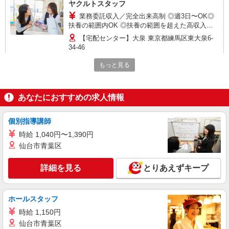
ヤクルトスタッフ
業務委託収入／完全出来高制 ◎週3日〜OK◎
扶養の範囲内OK ◎扶養の範囲を超えた高収入も
応相談 ※収入補償制度/月10万円（最長12か月
【宅配センター】大泉 東京都練馬区東大泉6-
間） ◆月収例:週5日9時-13時の場合 月10万円〜
34-46
週5日9時-15時の場合 月15万円〜 ◆ノルマ・買取
りなし！ ※研修制度あり 収入保障期間：12か月
もっと見る
詳細を見る
キープ
業務委託
あなたにおすすめの求人情報
東京ヤクルト販売株式会社／光が丘センター
ヤクルトスタッフ
個別指導講師
業務委託収入／完全出来高制 ◎週3日〜OK◎
時給 1,040円〜1,390円
扶養の範囲内OK ◎扶養の範囲を超えた高収入も
仙台市青葉区
応相談 ※収入補償制度/月10万円（最長12か月
【宅配センター】光が丘 東京都練馬区田柄4-
間） ◆月収例:週5日9時-13時の場合 月10万円〜
45-22
週5日9時-15時の場合 月15万円〜 ◆ノルマ・買取
詳細を見る
とりあえずキープ
りなし！ ※研修制度あり 収入保障期間：12か月
詳細を見る
キープ
ホールスタッフ
業務委託
時給 1,150円
東京ヤクルト販売株式会社／光が丘センター
仙台市青葉区
ヤクルトスタッフ