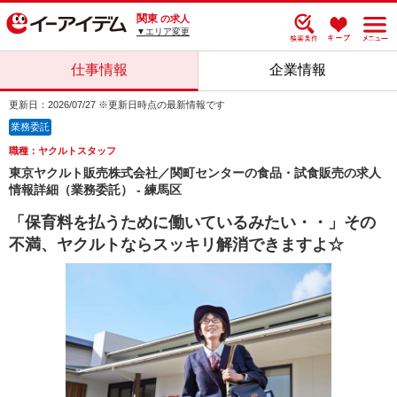
関東
の求人
▼エリア変更
仕事情報
企業情報
更新日：2026/07/27 ※更新日時点の最新情報です
業務委託
職種：ヤクルトスタッフ
東京ヤクルト販売株式会社／関町センターの食品・試食販売の求人
情報詳細（業務委託） - 練馬区
「保育料を払うために働いているみたい・・」その
不満、ヤクルトならスッキリ解消できますよ☆