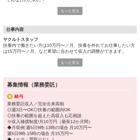
ヤクルトでは≪保育料助成制度≫を取り入れ、
もっと見る
一般の保育園に子どもを預けている方をバックアップ◎
頑張って働いた収入の中から、
少しでも家計の足しに、ママのお小遣いに♪ を応援します！
仕事内容
◆家庭と両立可能な短時間勤務
ヤクルトスタッフ
◆急なお休みにもスタッフ同士で快くフォロー
扶養内で働きたい方は10万円〜／月、扶養を外れてお仕事したい方
は15万円〜／月、など希望に合わせて収入の調整ができます。
など、働くママの多いヤクルトならではの
子どもが小さいうちは扶養内で働きたいけれど、小学生になったら
充実した環境を整え、
もっと見る
扶養を外れたい！など、ライフステージに合わせて働き方を変更し
仕事×育児のお悩みをスッキリ解決に導きます☆
ている方も多数いらっしゃいます。
【活動推奨時間】
9：00〜15：00の間で1日4時間〜
募集情報（業務委託）
・平日のみ。土日・祝日はお休みです
・平日週3日〜OK
給与
・WワークOK！
業務委託収入／完全出来高制
・活動曜日は希望曜日を固定して3日以上
◎週3日〜OK◎扶養の範囲内OK
ヤクルトのお仕事は委託手数料収入ですので、売上金額に応じて変
◎扶養の範囲を超えた高収入も応相談
動します。
※収入補償制度/月10万円（最長12か月間）
・収入補償制度あり（収入補償期間最長12か月間、支給規定あり）
◆月収例:週5日9時-13時の場合 月10万円〜
・年収130万円位までの扶養範囲内でお仕事が可能です！
週5日9時-15時の場合 月15万円〜
・ノルマ・商品買取りはありません！
◆ノルマ・買取りなし！