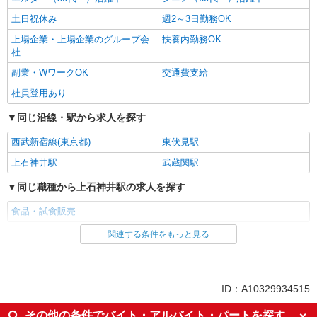
土日祝休み
週2～3日勤務OK
上場企業・上場企業のグループ会
扶養内勤務OK
社
副業・WワークOK
交通費支給
社員登用あり
同じ沿線・駅から求人を探す
西武新宿線(東京都)
東伏見駅
上石神井駅
武蔵関駅
同じ職種から上石神井駅の求人を探す
食品・試食販売
関連する条件をもっと見る
同じ雇用形態から上石神井駅の求人を探す
業務委託
同じ特徴から上石神井駅の求人を探す
ID：A10329934515
未経験歓迎
ミドル（40代～）活躍中
その他の条件でバイト・アルバイト・パートを探す