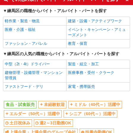
エルダー（50代～）活躍中
シニア（60代～）活躍中
練馬区の職種からバイト・アルバイト・パートを探す
土日祝休み
週2～3日勤務OK
軽作業・製造・物流
建築・設備・アクティブワーク
上場企業・上場企業のグループ会
扶養内勤務OK
社
医療・介護・福祉
イベント・キャンペーン・アミュ
ーズメント
副業・WワークOK
交通費支給
ファッション・アパレル
教育・保育
社員登用あり
練馬区の人気の職種からバイト・アルバイト・パートを探す
同じ職種から求人を探す
中型（2t・4t）ドライバー
製造・組立・加工
販売・接客サービス
建物管理・設備管理・マンション
医療事務・受付・クラーク
食品・試食販売
管理員
同じ特徴から求人を探す
ファストフード・デリ
家電・携帯販売
未経験歓迎
ミドル（40代～）活躍中
土日祝休み
週2～3日勤務OK
食品・試食販売
未経験歓迎
ミドル（40代～）活躍中
上場企業・上場企業のグループ会
扶養内勤務OK
エルダー（50代～）活躍中
シニア（60代～）活躍中
社
土日祝休み
週2～3日勤務OK
副業・WワークOK
交通費支給
上場企業・上場企業のグループ会社
扶養内勤務OK