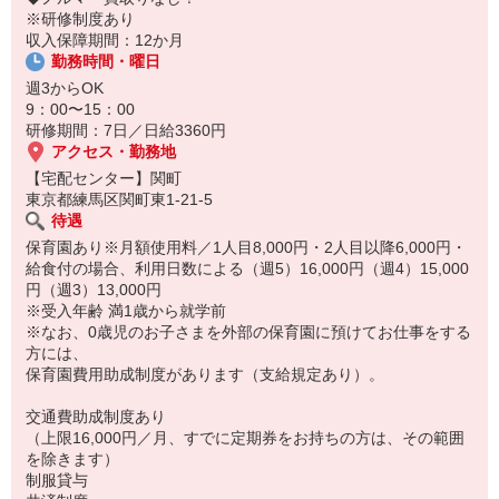
※研修制度あり
収入保障期間：12か月
勤務時間・曜日
週3からOK
9：00〜15：00
研修期間：7日／日給3360円
アクセス・勤務地
【宅配センター】関町
東京都練馬区関町東1-21-5
待遇
保育園あり※月額使用料／1人目8,000円・2人目以降6,000円・
給食付の場合、利用日数による（週5）16,000円（週4）15,000
円（週3）13,000円
※受入年齢 満1歳から就学前
※なお、0歳児のお子さまを外部の保育園に預けてお仕事をする
方には、
保育園費用助成制度があります（支給規定あり）。
交通費助成制度あり
（上限16,000円／月、すでに定期券をお持ちの方は、その範囲
を除きます）
制服貸与