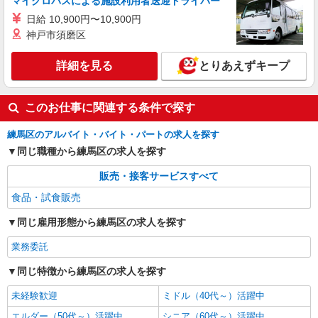
マイクロバスによる施設利用者送迎ドライバー
応相談 ※収入補償制度/月10万円（最長12か月
【宅配センター】氷川台 東京都練馬区氷川台
日給 10,900円〜10,900円
間） ◆月収例:週5日9時-13時の場合 月10万円〜
4-9-3
神戸市須磨区
週5日9時-15時の場合 月15万円〜 ◆ノルマ・買取
りなし！ ※研修制度あり 収入保障期間：12か月
詳細を見る
キープ
詳細を見る
とりあえずキープ
業務委託
このお仕事に関連する条件で探す
東京ヤクルト販売株式会社／豊玉センター
ヤクルトスタッフ
練馬区のアルバイト・バイト・パートの求人を探す
業務委託収入／完全出来高制 ◎週3日〜OK◎
同じ職種から練馬区の求人を探す
扶養の範囲内OK ◎扶養の範囲を超えた高収入も
応相談 ※収入補償制度/月10万円（最長12か月
【宅配センター】豊玉 東京都練馬区豊玉北4-
販売・接客サービスすべて
間） ◆月収例:週5日9時-13時の場合 月10万円〜
27-11
週5日9時-15時の場合 月15万円〜 ◆ノルマ・買取
食品・試食販売
りなし！ ※研修制度あり 収入保障期間：12か月
詳細を見る
キープ
同じ雇用形態から練馬区の求人を探す
業務委託
同じ特徴から練馬区の求人を探す
未経験歓迎
ミドル（40代～）活躍中
エルダー（50代～）活躍中
シニア（60代～）活躍中