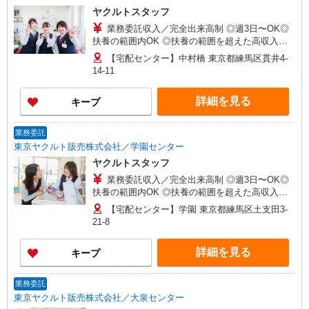
ヤクルトスタッフ
業務委託収入／完全出来高制 ◎週3日〜OK◎
扶養の範囲内OK ◎扶養の範囲を超えた高収入も
応相談 ※収入補償制度/月10万円（最長12か月
【宅配センター】中村橋 東京都練馬区貫井4-
間） ◆月収例:週5日9時-13時の場合 月10万円〜
14-11
週5日9時-15時の場合 月15万円〜 ◆ノルマ・買取
りなし！ ※研修制度あり 収入保障期間：12か月
詳細を見る
キープ
業務委託
東京ヤクルト販売株式会社／学園センター
ヤクルトスタッフ
業務委託収入／完全出来高制 ◎週3日〜OK◎
扶養の範囲内OK ◎扶養の範囲を超えた高収入も
応相談 ※収入補償制度/月10万円（最長12か月
【宅配センター】学園 東京都練馬区土支田3-
間） ◆月収例:週5日9時-13時の場合 月10万円〜
21-8
週5日9時-15時の場合 月15万円〜 ◆ノルマ・買取
りなし！ ※研修制度あり 収入保障期間：12か月
詳細を見る
キープ
業務委託
東京ヤクルト販売株式会社／大泉センター