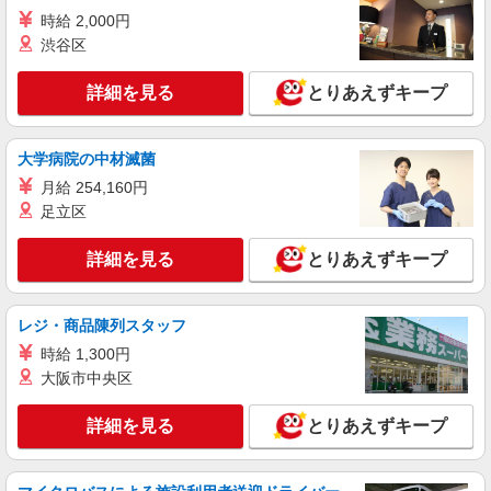
扶養の範囲内OK ◎扶養の範囲を超えた高収入も
時給 2,000円
応相談 ※収入補償制度/月10万円（最長12か月
【宅配センター】氷川台 東京都練馬区氷川台
渋谷区
間） ◆月収例:週5日9時-13時の場合 月10万円〜
4-9-3
週5日9時-15時の場合 月15万円〜 ◆ノルマ・買取
りなし！ ※研修制度あり 収入保障期間：12か月
詳細を見る
とりあえずキープ
詳細を見る
キープ
業務委託
大学病院の中材滅菌
東京ヤクルト販売株式会社／関町センター
月給 254,160円
ヤクルトスタッフ
足立区
業務委託収入／完全出来高制 ◎週3日〜OK◎
扶養の範囲内OK ◎扶養の範囲を超えた高収入も
詳細を見る
とりあえずキープ
応相談 ※収入補償制度/月10万円（最長12か月
【宅配センター】関町 東京都練馬区関町東1-
間） ◆月収例:週5日9時-13時の場合 月10万円〜
21-5
週5日9時-15時の場合 月15万円〜 ◆ノルマ・買取
レジ・商品陳列スタッフ
りなし！ ※研修制度あり 収入保障期間：12か月
詳細を見る
キープ
時給 1,300円
大阪市中央区
業務委託
東京ヤクルト販売株式会社／氷川台センター
詳細を見る
とりあえずキープ
ヤクルトスタッフ
業務委託収入／完全出来高制 ◎週3日〜OK◎
扶養の範囲内OK ◎扶養の範囲を超えた高収入も