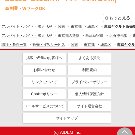
社員登用あり
副業・WワークOK
もっと見る
アルバイト・バイト・求人TOP
関東
東京都
練馬区
東京ヤクルト販売
アルバイト・バイト・求人TOP
東京都の路線
西武新宿線
上石神井駅
職種・条件一覧
販売・接客サービス
関東
東京都
練馬区
東京ヤクル
掲載ご希望のお客様へ
よくある質問
お問い合わせ
利用規約
リンクについて
プライバシーポリシー
Cookieポリシー
個人情報保護方針
メールサービスについて
サイト運営会社
サイトマップ
(c) AIDEM Inc.