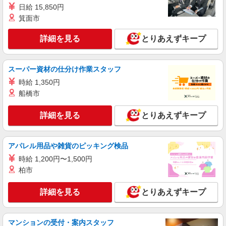
業務委託収入／完全出来高制 ◎週3日〜OK◎
日給 15,850円
扶養の範囲内OK ◎扶養の範囲を超えた高収入も
箕面市
応相談 ※収入補償制度/月10万円（最長12か月
【宅配センター】石神井 東京都練馬区南田中
間） ◆月収例:週5日9時-13時の場合 月10万円〜
2-23-12
週5日9時-15時の場合 月15万円〜 ◆ノルマ・買取
詳細を見る
とりあえずキープ
りなし！ ※研修制度あり 収入保障期間：12か月
詳細を見る
キープ
スーパー資材の仕分け作業スタッフ
業務委託
時給 1,350円
東京ヤクルト販売株式会社／学園センター
船橋市
ヤクルトスタッフ
業務委託収入／完全出来高制 ◎週3日〜OK◎
詳細を見る
とりあえずキープ
扶養の範囲内OK ◎扶養の範囲を超えた高収入も
応相談 ※収入補償制度/月10万円（最長12か月
【宅配センター】学園 東京都練馬区土支田3-
間） ◆月収例:週5日9時-13時の場合 月10万円〜
21-8
アパレル用品や雑貨のピッキング検品
週5日9時-15時の場合 月15万円〜 ◆ノルマ・買取
りなし！ ※研修制度あり 収入保障期間：12か月
時給 1,200円〜1,500円
詳細を見る
キープ
柏市
業務委託
詳細を見る
とりあえずキープ
東京ヤクルト販売株式会社／氷川台センター
ヤクルトスタッフ
業務委託収入／完全出来高制 ◎週3日〜OK◎
マンションの受付・案内スタッフ