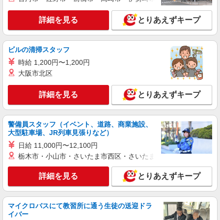
業務委託収入／完全出来高制 ◎週3日〜OK◎
扶養の範囲内OK ◎扶養の範囲を超えた高収入も
詳細を見る
とりあえずキープ
応相談 ※収入補償制度/月10万円（最長12か月
【宅配センター】大泉 東京都練馬区東大泉6-
間） ◆月収例:週5日9時-13時の場合 月10万円〜
34-46
週5日9時-15時の場合 月15万円〜 ◆ノルマ・買取
ビルの清掃スタッフ
りなし！ ※研修制度あり 収入保障期間：12か月
詳細を見る
キープ
時給 1,200円〜1,200円
大阪市北区
業務委託
東京ヤクルト販売株式会社／石神井センター
詳細を見る
とりあえずキープ
ヤクルトスタッフ
業務委託収入／完全出来高制 ◎週3日〜OK◎
扶養の範囲内OK ◎扶養の範囲を超えた高収入も
警備員スタッフ（イベント、道路、商業施設、
応相談 ※収入補償制度/月10万円（最長12か月
大型駐車場、JR列車見張りなど）
【宅配センター】石神井 東京都練馬区南田中
間） ◆月収例:週5日9時-13時の場合 月10万円〜
2-23-12
日給 11,000円〜12,100円
週5日9時-15時の場合 月15万円〜 ◆ノルマ・買取
栃木市・小山市・さいたま市西区・さいたま市岩槻区・久喜市・
りなし！ ※研修制度あり 収入保障期間：12か月
詳細を見る
キープ
詳細を見る
とりあえずキープ
業務委託
東京ヤクルト販売株式会社／石神井センター
マイクロバスにて教習所に通う生徒の送迎ドラ
ヤクルトスタッフ
イバー