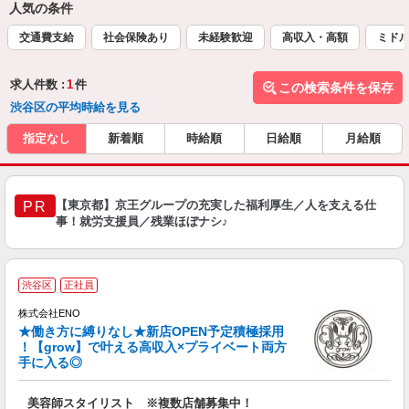
人気の条件
交通費支給
社会保険あり
未経験歓迎
高収入・高額
ミドル
求人件数 :
1
件
この検索条件を保存
渋谷区の平均時給を見る
指定なし
新着順
時給順
日給順
月給順
【東京都】京王グループの充実した福利厚生／人を支える仕
PR
事！就労支援員／残業ほぼナシ♪
渋谷区
正社員
フ
株式会社ENO
時
★働き方に縛りなし★新店OPEN予定積極採用
2
！【grow】で叶える高収入×プライベート両方
給
手に入る◎
み
美容師スタイリスト ※複数店舗募集中！