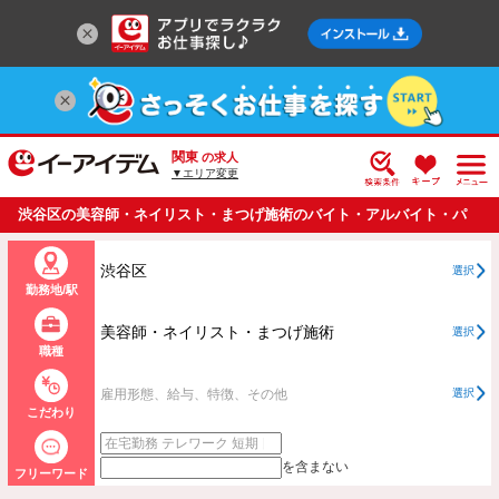
関東
の求人
▼エリア変更
渋谷区の美容師・ネイリスト・まつげ施術のバイト・アルバイト・パ
ートの求人情報一覧
渋谷区
選択
勤務地/駅
美容師・ネイリスト・まつげ施術
選択
職種
雇用形態、給与、特徴、その他
選択
こだわり
を含まない
フリーワード