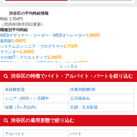
渋谷区の平均時給情報
時給 1,554円
（2026年08月03日更新）
職種別平均時給
WEBデザイナー・コーダー・WEBオペレーター
3,900円
薬剤師
3,000円
システムエンジニア・プログラマー
2,772円
ラウンダー
2,250円
その他IT・クリエイティブ
2,240円
WEBディレクター・WEBプロデューサー
2,167円
もっと見る
ポスティング
2,167円
ルートセールス
2,100円
渋谷区の特徴でバイト・アルバイト・パートを絞り込む
英会話・語学関連
2,070円
ヘルプデスク・ユーザーサポート
2,000円
未経験歓迎
扶養内勤務OK
渋谷区の他の職種の平均時給を見る
シニア（60代～）活躍中
土日祝休み
短期（3ヶ月以内）
主婦・主夫歓迎
渋谷区の雇用形態で絞り込む
アルバイト
パート