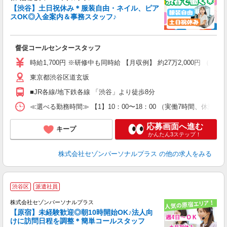
る
【渋谷】土日祝休み＊服装自由・ネイル、ピア
大
スOK◎入金案内＆事務スタッフ♪
督促コールセンタースタッフ
時給1,700円 ※研修中も同時給 【月収例】 約27万2,000円
東京都渋谷区道玄坂
■JR各線/地下鉄各線 「渋谷」より徒歩8分
≪選べる勤務時間≫ 【1】10：00〜18：00 （実働7時間、休憩
応募画面へ進む
キープ
かんたん3ステップ！
株式会社セゾンパーソナルプラス
の他の求人をみる
渋谷区
派遣社員
験
株式会社セゾンパーソナルプラス
取
【原宿】未経験歓迎◎朝10時開始OK♪法人向
イ
けに訪問日程を調整＊簡単コールスタッフ