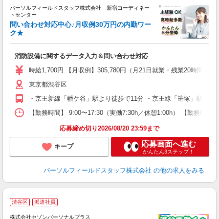
パーソルフィールドスタッフ株式会社 新宿コーディネー
トセンター
問い合わせ対応中心♪月収例30万円の内勤ワー
＞
ク★
会
消防設備に関するデータ入力＆問い合わせ対応
履
払
時給1,700円 【月収例】305,780円（月21日就業・残業20時間
あ
東京都渋谷区
・京王新線「幡ケ谷」駅より徒歩で11分 ・京王線「笹塚」駅より徒
【勤務時間】 9:00〜17:30（実働7:30h／休憩1:00h）
応募締め切り2026/08/20 23:59まで
応募画面へ進む
キープ
かんたん3ステップ！
パーソルフィールドスタッフ株式会社
の他の求人をみる
渋谷区
派遣社員
安
株式会社セゾンパーソナルプラス