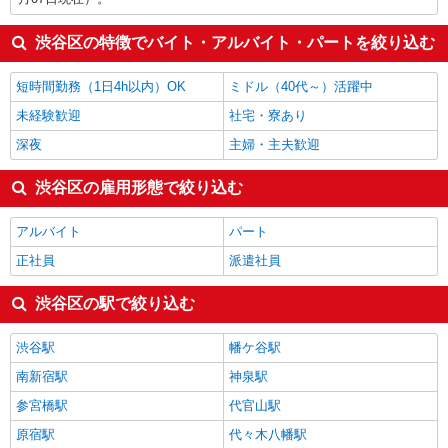
渋谷区の特徴でバイト・アルバイト・パートを絞り込む
短時間勤務（1日4h以内）OK
ミドル（40代～）活躍中
未経験歓迎
社宅・寮あり
深夜
主婦・主夫歓迎
渋谷区の雇用形態で絞り込む
アルバイト
パート
正社員
派遣社員
渋谷区の駅で絞り込む
渋谷駅
幡ケ谷駅
南新宿駅
神泉駅
参宮橋駅
代官山駅
原宿駅
代々木八幡駅