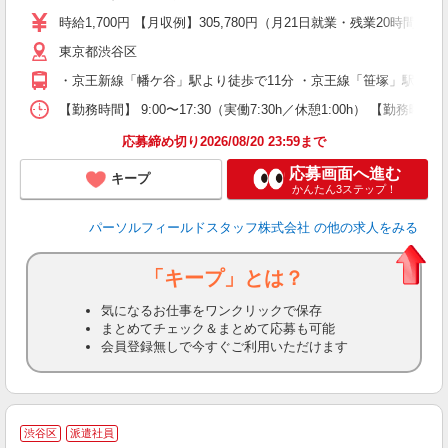
払
時給1,700円 【月収例】305,780円（月21日就業・残業20時間
あ
東京都渋谷区
・京王新線「幡ケ谷」駅より徒歩で11分 ・京王線「笹塚」駅より
【勤務時間】 9:00〜17:30（実働7:30h／休憩1:00h）
応募締め切り2026/08/20 23:59まで
応募画面へ進む
キープ
かんたん3ステップ！
パーソルフィールドスタッフ株式会社
の他の求人をみる
「キープ」とは？
気になるお仕事をワンクリックで保存
まとめてチェック＆まとめて応募も可能
会員登録無しで今すぐご利用いただけます
駅
渋谷区
派遣社員