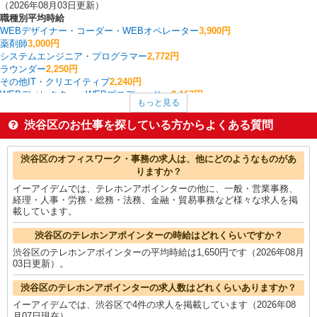
（2026年08月03日更新）
職種別平均時給
WEBデザイナー・コーダー・WEBオペレーター
3,900円
薬剤師
3,000円
システムエンジニア・プログラマー
2,772円
ラウンダー
2,250円
その他IT・クリエイティブ
2,240円
WEBディレクター・WEBプロデューサー
2,167円
もっと見る
ポスティング
2,167円
ルートセールス
2,100円
渋谷区のお仕事を探している方からよくある質問
英会話・語学関連
2,070円
ヘルプデスク・ユーザーサポート
2,000円
渋谷区の他の職種の平均時給を見る
渋谷区のオフィスワーク・事務の求人は、他にどのようなものがあ
りますか？
イーアイデムでは、テレホンアポインターの他に、一般・営業事務、
経理・人事・労務・総務・法務、金融・貿易事務など様々な求人を掲
載しています。
渋谷区のテレホンアポインターの時給はどれくらいですか？
渋谷区のテレホンアポインターの平均時給は1,650円です（2026年08月
03日更新）。
渋谷区のテレホンアポインターの求人数はどれくらいありますか？
イーアイデムでは、渋谷区で4件の求人を掲載しています（2026年08
月07日現在）。