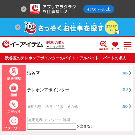
関東
の求人
▼エリア変更
渋谷区のテレホンアポインターのバイト・アルバイト・パートの求人
情報一覧
渋谷区
選択
勤務地/駅
テレホンアポインター
選択
職種
雇用形態、給与、特徴、その他
選択
こだわり
を含まない
フリーワード