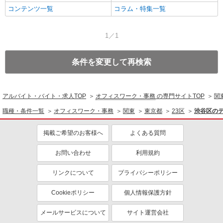
コンテンツ一覧
コラム・特集一覧
1／1
条件を変更して再検索
アルバイト・バイト・求人TOP
オフィスワーク・事務
の専門サイトTOP
関
職種・条件一覧
オフィスワーク・事務
関東
東京都
23区
渋谷区の
掲載ご希望のお客様へ
よくある質問
お問い合わせ
利用規約
リンクについて
プライバシーポリシー
Cookieポリシー
個人情報保護方針
メールサービスについて
サイト運営会社