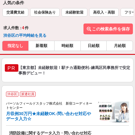
人気の条件
交通費支給
社会保険あり
未経験歓迎
高収入・高額
フリ
求人件数 :
4
件
この検索条件を保存
渋谷区の平均時給を見る
指定なし
新着順
時給順
日給順
月給順
【東京都】未経験歓迎！駅チカ通勤便利♪練馬区民事務所で安定
PR
事務デビュー！
渋谷区
派遣社員
祝
パーソルフィールドスタッフ株式会社 新宿コーディネー
トセンター
業
月収例30万円★未経験OK♪問い合わせ対応や
データ入力☆
職
消防設備に関するデータ入力・問い合わせ対応
履