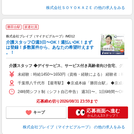
株式会社ＳＯＹＯＫＡＺＥ
の他の求人をみる
勝田台駅
派遣社員
株式会社ブレイブ（マイナビグループ）/MD12
介護スタッフ◎週3日〜OK！週払いOK！まず
は登録！多数案件から、あなたの希望叶えます
。！
ト
介護スタッフ ◆デイサービス、サービス付き高齢者向け住宅、グルー
入
ー
未経験：時給1450〜1650円（資格・経験による） 経験者：時給1
代
千葉県八千代市 【最寄駅】 ◆京成本線「勝田台駅」 ◆京成本線
O
24時間シフト制（シフト自己申告） 週3日〜、1日6時間〜OK 【勤務
応募締め切り2026/08/31 23:59まで
応募画面へ進む
キープ
かんたん3ステップ！
株式会社ブレイブ（マイナビグループ）
の他の求人をみる