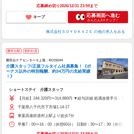
応募締め切り2026/12/31 23:59まで
応募画面へ進む
キープ
かんたん3ステップ！
株式会社ＳＯＹＯＫＡＺＥ
の他の求人をみる
勝田台駅
契約社員
勝田台ケアセンターそよ風：RO29244
介護スタッフ/正規フルタイム社員募集！《ボ
ーナス以外の特別報酬、約34万円の支給実績
！》
す
入
ショートステイ 介護スタッフ
中
り
【月給】244,320円〜314,880円 ▼給与詳細 処遇改善手当：3
深
千葉県八千代市下市場1-14-17
バ
東葉高速鉄道村上駅より徒歩7分
早番7：00〜16：00（休憩60分） 日勤8：30〜17：30（休憩60
応募締め切り2026/12/31 23:59まで