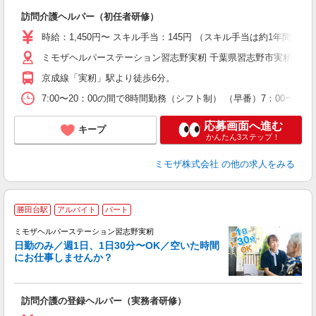
ま
訪問介護ヘルパー（初任者研修）
入
時給：1,450円〜 スキル手当：145円 （スキル手当は約1年間
迎
ミモザヘルパーステーション習志野実籾 千葉県習志野市実籾５丁
ル
り
京成線「実籾」駅より徒歩6分。
業
休
7:00〜20：00の間で8時間勤務（シフト制） （早番）7：00〜1
支
応募画面へ進む
キープ
かんたん3ステップ！
ミモザ株式会社
の他の求人をみる
勝田台駅
アルバイト
パート
ミモザヘルパーステーション習志野実籾
日勤のみ／週1日、1日30分〜OK／空いた時間
にお仕事しませんか？
ま
訪問介護の登録ヘルパー（実務者研修）
入