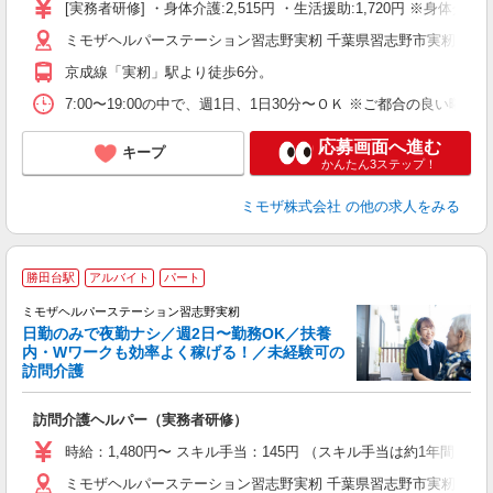
[実務者研修] ・身体介護:2,515円 ・生活援助:1,720円 ※身
迎
ミモザヘルパーステーション習志野実籾 千葉県習志野市実籾５丁
ル
り
京成線「実籾」駅より徒歩6分。
業
休
7:00〜19:00の中で、週1日、1日30分〜ＯＫ ※ご都合の良
支
応募画面へ進む
キープ
かんたん3ステップ！
ミモザ株式会社
の他の求人をみる
勝田台駅
アルバイト
パート
ミモザヘルパーステーション習志野実籾
日勤のみで夜勤ナシ／週2日〜勤務OK／扶養
内・Wワークも効率よく稼げる！／未経験可の
訪問介護
ま
訪問介護ヘルパー（実務者研修）
入
時給：1,480円〜 スキル手当：145円 （スキル手当は約1年間
迎
ミモザヘルパーステーション習志野実籾 千葉県習志野市実籾５丁
ル