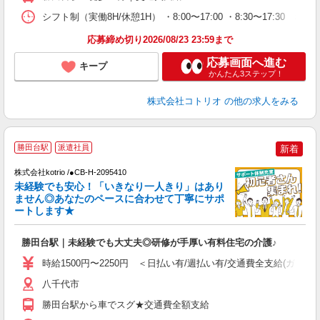
シフト制（実働8H/休憩1H） ・8:00〜17:00 ・8:30〜17:30
応募締め切り2026/08/23 23:59まで
応募画面へ進む
キープ
かんたん3ステップ！
株式会社コトリオ
の他の求人をみる
2
勝田台駅
派遣社員
新着
株式会社kotrio /●CB-H-2095410
女
未経験でも安心！「いきなり一人きり」はあり
ド
ません◎あなたのペースに合わせて丁寧にサポ
活
ートします★
ル
自
勝田台駅｜未経験でも大丈夫◎研修が手厚い有料住宅の介護♪
役
時給1500円〜2250円 ＜日払い有/週払い有/交通費全支給(ガソリ
八千代市
勝田台駅から車でスグ★交通費全額支給