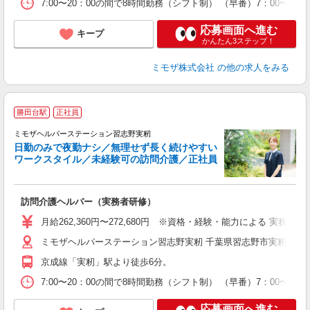
休
7:00〜20：00の間で8時間勤務（シフト制） （早番）7：00〜1
支
応募画面へ進む
キープ
かんたん3ステップ！
ミモザ株式会社
の他の求人をみる
勝田台駅
正社員
ミモザヘルパーステーション習志野実籾
日勤のみで夜勤ナシ／無理せず長く続けやすい
ワークスタイル／未経験可の訪問介護／正社員
理
訪問介護ヘルパー（実務者研修）
入
月給262,360円〜272,680円 ※資格・経験・能力による 実務
迎
ミモザヘルパーステーション習志野実籾 千葉県習志野市実籾５丁
ル
り
京成線「実籾」駅より徒歩6分。
業
休
7:00〜20：00の間で8時間勤務（シフト制） （早番）7：00〜1
支
応募画面へ進む