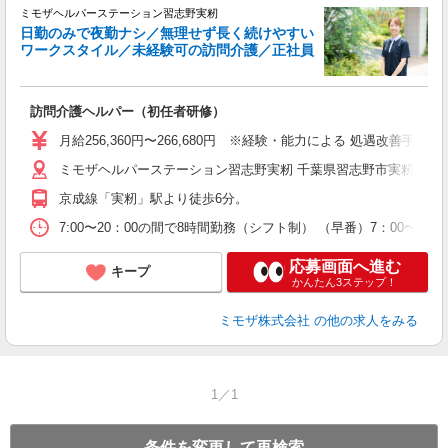
ミモザヘルパーステーション習志野実籾
日勤のみで夜勤ナシ／無理せず長く続けやすい
ワークスタイル／未経験可の訪問介護／正社員
理
訪問介護ヘルパー（初任者研修）
入
月給256,360円〜266,680円 ※経験・能力による 処遇改善手
迎
ミモザヘルパーステーション習志野実籾 千葉県習志野市実籾５丁
ル
り
京成線「実籾」駅より徒歩6分。
業
休
7:00〜20：00の間で8時間勤務（シフト制） （早番）7：00〜1
支
応募画面へ進む
キープ
かんたん3ステップ！
ミモザ株式会社
の他の求人をみる
1／1
条件を変更して再検索