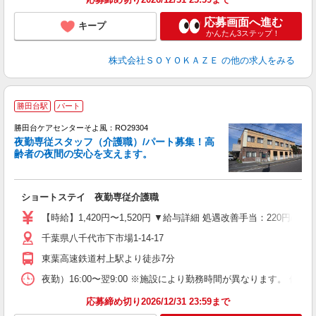
応募画面へ進む
キープ
かんたん3ステップ！
株式会社ＳＯＹＯＫＡＺＥ
の他の求人をみる
勝田台駅
パート
勝田台ケアセンターそよ風：RO29304
夜勤専従スタッフ（介護職）/パート募集！高
齢者の夜間の安心を支えます。
す
入
ショートステイ 夜勤専従介護職
中
り
【時給】1,420円〜1,520円 ▼給与詳細 処遇改善手当：220円
ー
千葉県八千代市下市場1-14-17
自
産
東葉高速鉄道村上駅より徒歩7分
夜勤）16:00〜翌9:00 ※施設により勤務時間が異なります。 休憩6
応募締め切り2026/12/31 23:59まで