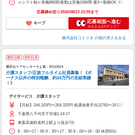
≪シフト制≫実働8時間/夜勤は実働15時間 週3〜勤務OK 希望シフト制 [例]
応募締め切り2026/08/23 23:59まで
応募画面へ進む
キープ
かんたん3ステップ！
株式会社コトリオ
の他の求人をみる
勝田台駅
契約社員
勝田台ケアセンターそよ風：RO10014
介護スタッフ/正規フルタイム社員募集！《ボ
ーナス以外の特別報酬、約34万円の支給実績
！》
す
入
デイサービス 介護スタッフ
中
り
【月給】244,320円〜264,320円 処遇改善手当32760〜34
夕
千葉県八千代市下市場1-14-17
O
東葉高速鉄道村上駅より徒歩7分
8：00〜17：00 8：30〜17：30 9：00〜18：00 休憩60分