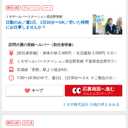
勝田台駅
アルバイト
パート
ミモザヘルパーステーション習志野実籾
日勤のみ／週1日、1日30分〜OK／空いた時間
にお仕事しませんか？
ま
訪問介護の登録ヘルパー（初任者研修）
入
[初任者研修] ・身体介助:2,485円 ・生活援助:1,690円 ※身
迎
ミモザヘルパーステーション習志野実籾 千葉県習志野市実籾５丁
ル
り
京成線「実籾」駅より徒歩6分。
業
休
7:00〜19:00の中で、週1日、1日30分〜ＯＫ ※ご都合の良
支
応募画面へ進む
キープ
かんたん3ステップ！
ミモザ株式会社
の他の求人をみる
勝田台駅
正社員