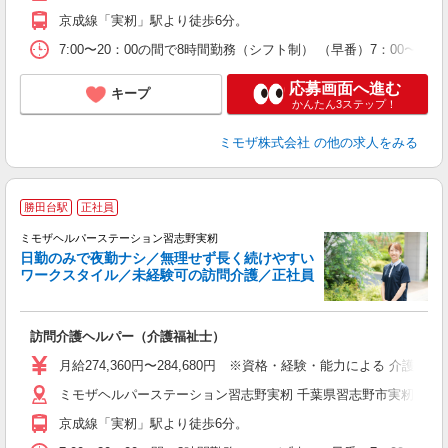
り
京成線「実籾」駅より徒歩6分。
業
休
7:00〜20：00の間で8時間勤務（シフト制） （早番）7：00〜1
支
応募画面へ進む
キープ
かんたん3ステップ！
ミモザ株式会社
の他の求人をみる
勝田台駅
正社員
ミモザヘルパーステーション習志野実籾
日勤のみで夜勤ナシ／無理せず長く続けやすい
ワークスタイル／未経験可の訪問介護／正社員
問
訪問介護ヘルパー（介護福祉士）
入
月給274,360円〜284,680円 ※資格・経験・能力による 介護
迎
ミモザヘルパーステーション習志野実籾 千葉県習志野市実籾５丁
ル
り
京成線「実籾」駅より徒歩6分。
業