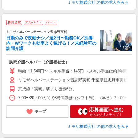
ミモザ株式会社
の他の求人をみる
勝田台駅
アルバイト
パート
ミモザヘルパーステーション習志野実籾
日勤のみで夜勤ナシ／週2日〜勤務OK／扶養
内・Wワークも効率よく稼げる！／未経験可の
訪問介護
ま
訪問介護ヘルパー（介護福祉士）
入
時給：1,540円〜 スキル手当：145円 （スキル手当は約1年間
迎
ミモザヘルパーステーション習志野実籾 千葉県習志野市実籾５丁
ル
り
京成線「実籾」駅より徒歩6分。
業
休
7:00〜20：00の間で8時間勤務（シフト制） （早番）7：00〜1
支
応募画面へ進む
キープ
かんたん3ステップ！
ミモザ株式会社
の他の求人をみる