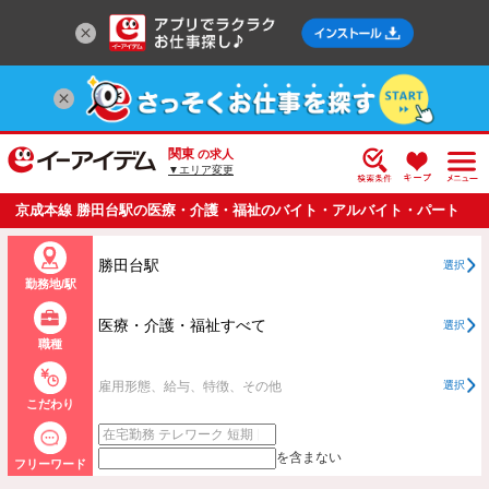
関東
の求人
▼エリア変更
京成本線 勝田台駅の医療・介護・福祉のバイト・アルバイト・パート
の求人情報一覧
勝田台駅
選択
勤務地/駅
医療・介護・福祉すべて
選択
職種
雇用形態、給与、特徴、その他
選択
こだわり
を含まない
フリーワード