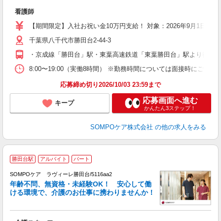
と
看護師
ル
【期間限定】入社お祝い金10万円支給！ 対象：2026年9月1日ま
保
千葉県八千代市勝田台2-44-3
・京成線「勝田台」駅・東葉高速鉄道「東葉勝田台」駅より徒歩10
8:00〜19:00（実働8時間） ※勤務時間については面接時にご相談
応募締め切り2026/10/03 23:59まで
応募画面へ進む
キープ
かんたん3ステップ！
SOMPOケア株式会社
の他の求人をみる
勝田台駅
アルバイト
パート
SOMPOケア ラヴィーレ勝田台/5116aa2
年齢不問、無資格・未経験OK！ 安心して働
ける環境で、介護のお仕事に携わりませんか！
ね
わ