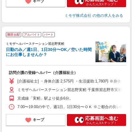
キープ
かんたん3ステップ！
ミモザ株式会社
の他の求人をみる
勝田台駅
アルバイト
パート
ミモザヘルパーステーション習志野実籾
日勤のみ／週1日、1日30分〜OK／空いた時間
にお仕事しませんか？
ま
訪問介護の登録ヘルパー（介護福祉士）
入
[介護福祉士] ・身体介護:2,575円 ・生活援助:1,780円 ※身
迎
ミモザヘルパーステーション習志野実籾 千葉県習志野市実籾５丁
ル
り
京成線「実籾」駅より徒歩6分。
業
休
7:00〜19:00の中で、週1日、1日30分〜ＯＫ ※ご都合の良
支
応募画面へ進む
キープ
かんたん3ステップ！