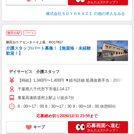
かんたん3ステップ！
株式会社ＳＯＹＯＫＡＺＥ
の他の求人をみる
勝田台駅
パート
勝田台ケアセンターそよ風：RO17817
介護スタッフ/パート募集！【無資格・未経験
歓迎！】
す
入
デイサービス 介護スタッフ
中
り
【時給】1,340円〜1,400円 ▼給与詳細 処遇改善手当：200円
ブ
千葉県八千代市下市場1-14-17
O
実
東葉高速鉄道村上駅より徒歩7分
8：00〜17：00 8：30〜17：30 9：00〜18：00 休憩60分
応募締め切り2026/12/31 23:59まで
応募画面へ進む
キープ
かんたん3ステップ！