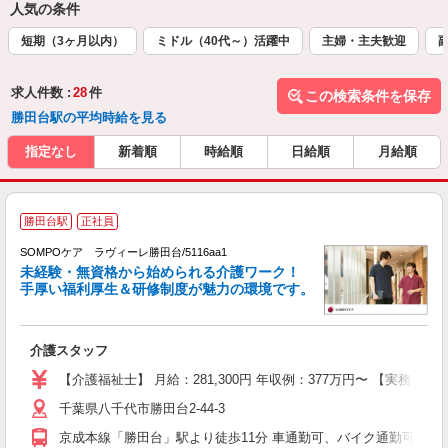
人気の条件
短期（3ヶ月以内）
ミドル（40代～）活躍中
主婦・主夫歓迎
求人件数 :
28
件
この検索条件を保存
勝田台駅の平均時給を見る
指定なし
新着順
時給順
日給順
月給順
勝田台駅
正社員
SOMPOケア ラヴィーレ勝田台/5116aa1
未経験・無資格から始められる介護ワーク！
手厚い福利厚生＆研修制度が魅力の環境です。
る
介護スタッフ
未
上
【介護福祉士】 月給：281,300円 年収例：377万円〜 【実務
通
千葉県八千代市勝田台2-44-3
京成本線「勝田台」駅より徒歩11分 車通勤可、バイク通勤可