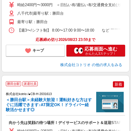
役
時給2400円〜3000円 ＜日払い有/週払い有/交通費全支給(ガソリ
八千代市|最寄り駅：勝田台
最寄り駅：勝田台
【週3〜/シフト制】 8:00〜17:00 9:00〜18:00 など ￣￣￣
応募締め切り2026/08/23 23:59まで
応募画面へ進む
キープ
かんたん3ステップ！
株式会社コトリオ
の他の求人をみる
勝田台駅
派遣社員
新着
K
株式会社kotrio /●CB-H-2031613
女
＜勝田台駅＞未経験大歓迎！運転好きな方はす
ド
ぐに活躍できます♪AT限定OK！ドライバー経
活
験活かせます◎
ル
自
向かう先は笑顔の待つ場所！デイサービスのサポート＆送迎STAFF
役