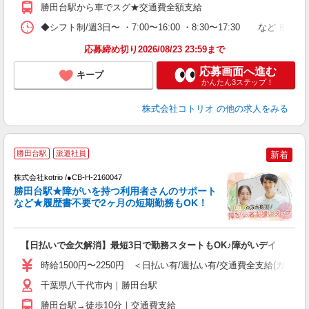
勝田台駅から車でスグ★交通費全額支給
◆シフト制/週3日〜 ・7:00〜16:00 ・8:30〜17:30 など ※休
応募締め切り2026/08/23 23:59まで
応募画面へ進む
キープ
かんたん3ステップ！
株式会社コトリオ
の他の求人をみる
勝田台駅
派遣社員
新着
株式会社kotrio /●CB-H-2160047
女
勝田台駅★障がいを持つ利用者さんのサポート
ド
など★履歴書不要で2ヶ月の短期勤務もOK！
活
ル
自
【日払いで金欠解消】最短3日で勤務スタートもOK♪障がいデイ
役
時給1500円〜2250円 ＜日払い有/週払い有/交通費全支給(ガソリ
千葉県八千代市内｜勝田台駅
勝田台駅→徒歩10分｜交通費支給