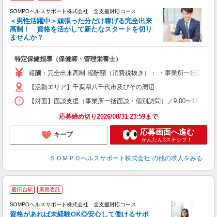
SOMPOヘルスサポート株式会社 全支援対応コース
＜男性活躍中＞頑張った分だけ稼げる完全出来
高制！ 資格を活かして新たなスタートを切り
ませんか？
支
特定保健指導（保健師・管理栄養士）
報酬：完全出来高制 報酬額（消費税抜き）： ・事業所一括面談(対面) 
【活動エリア】千葉県八千代市及びその周辺
【対面】面談支援（事業所一括面談・個別訪問）／9:00〜18:00の
応募締め切り2026/08/31 23:59まで
応募画面へ進む
キープ
かんたん3ステップ！
ＳＯＭＰＯヘルスサポート株式会社
の他の求人をみる
勝田台駅
業務委託
SOMPOヘルスサポート株式会社 全支援対応コース
資格があれば未経験OK◎安心して働けるサポ