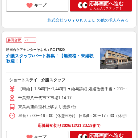
応募画面へ進む
キープ
かんたん3ステップ！
株式会社ＳＯＹＯＫＡＺＥ
の他の求人をみる
勝田台駅
パート
勝田台ケアセンターそよ風：RO17820
介護スタッフ/パート募集！【無資格・未経験
歓迎！】
す
入
ショートステイ 介護スタッフ
中
り
【時給】1,340円〜1,440円 ▼給与詳細 処遇改善手当：200〜2
ブ
千葉県八千代市下市場1-14-17
髭
休
東葉高速鉄道村上駅より徒歩7分
早番7：00〜16：00（休憩60分） 日勤8：30〜17：30（休憩
応募締め切り2026/12/31 23:59まで
応募画面へ進む
キープ