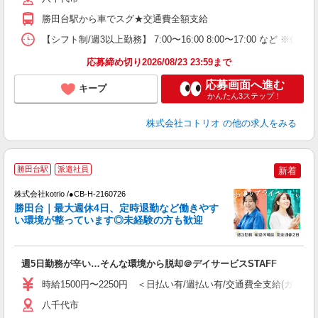
勝田台駅から車でスグ★交通費全額支給
【シフト制/週3以上勤務】 7:00〜16:00 8:00〜17:00 など ※休憩1h
応募締め切り2026/08/23 23:59まで
応募画面へ進む
キープ
かんたん3ステップ！
株式会社コトリオ
の他の求人をみる
勝田台駅
派遣社員
新着
週
株式会社kotrio /●CB-H-2160726
女
勝田台｜最大週休4日、定時退勤など働きやす
ド
い環境が整っています◎未経験の方も歓迎
活
ル
自
週5日勤務が辛い…そんな環境から脱却＠デイサービスSTAFF
役
時給1500円〜2250円 ＜日払い有/週払い有/交通費全支給(ガソリ
八千代市