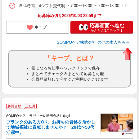
※24時間、4シフト交代制 ・7:00〜16:00 ・9:00〜18:00 ・11:00〜20
応募締め切り2026/10/03 23:59まで
応募画面へ進む
キープ
かんたん3ステップ！
SOMPOケア株式会社
の他の求人をみる
「キープ」とは？
気になるお仕事をワンクリックで保存
まとめてチェック＆まとめて応募も可能
会員登録無しで今すぐご利用いただけます
勝田台駅
正社員
SOMPOケア ラヴィーレ勝田台/5116ag1
ブランクのある方OK。お持ちの資格を活かし
て地域福祉に貢献しませんか？ 20代〜50代
活躍中。