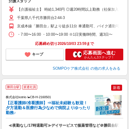
介護スタッフ
未
躍
【介護福祉士】 時給1,340円 ◎週20時間以上勤務（社保加入者）
昼
千葉県八千代市勝田台2-44-3
通
貸
京成本線「勝田台」駅より徒歩11分 車通勤可、バイク通勤可
・7:00〜16:00 ・10:00〜19:00 ※1日実働8時間、週3日〜
応募締め切り2026/10/03 23:59まで
応募画面へ進む
キープ
かんたん3ステップ！
SOMPOケア株式会社
の他の求人をみる
勝田台駅
派遣社員
新着
し
株式会社kotrio /●CB-H-2160501
女
【正看護師/准看護師】⇒福祉未経験も歓迎！
ド
夕方退勤＆医療行為少なめで病院よりゆったり
活
勤務♪
ル
自
≪夜勤なし/17時退勤可≫デイサービスで服薬管理など＠勝田台駅