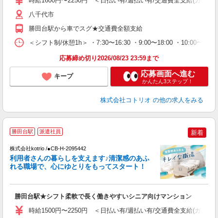
時給1600円〜2250円 ＜日払い有/週払い有/交通費全支給(ガソリ
八千代市
勝田台駅から車でスグ★交通費全額支給
＜シフト制/休憩1h＞ ・7:30〜16:30 ・9:00〜18:00 ・10:00〜1
応募締め切り2026/08/23 23:59まで
応募画面へ進む
キープ
かんたん3ステップ！
株式会社コトリオ
の他の求人をみる
勝田台駅
派遣社員
新着
日
株式会社kotrio /●CB-H-2095442
利用者さんの暮らしを支えます♪清潔感のあふ
女
れる職場で、心にゆとりをもってスタート！
ド
活
ル
勝田台駅★シフト柔軟で長く働きやすいシニア向けマンション
自
時給1500円〜2250円 ＜日払い有/週払い有/交通費全支給(ガソリ
役