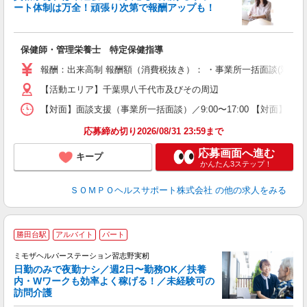
ート体制は万全！頑張り次第で報酬アップも！
支
保健師・管理栄養士 特定保健指導
報酬：出来高制 報酬額（消費税抜き）： ・事業所一括面談(対面) 1日：
【活動エリア】千葉県八千代市及びその周辺
【対面】面談支援（事業所一括面談）／9:00〜17:00 【対面】面
応募締め切り2026/08/31 23:59まで
応募画面へ進む
キープ
かんたん3ステップ！
ＳＯＭＰＯヘルスサポート株式会社
の他の求人をみる
勝田台駅
アルバイト
パート
ミモザヘルパーステーション習志野実籾
日勤のみで夜勤ナシ／週2日〜勤務OK／扶養
内・Wワークも効率よく稼げる！／未経験可の
訪問介護