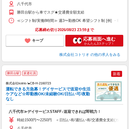
八千代市
勝田台駅から車でスグ★交通費全額支給
≪シフト制/実働8時間≫ 週3〜勤務OK 希望シフト制 [例] ・8:00〜17:
応募締め切り2026/08/23 23:59まで
応募画面へ進む
キープ
かんたん3ステップ！
株式会社コトリオ
の他の求人をみる
【
勝田台駅
派遣社員
新着
株式会社kotrio /●CB-H-2160723
女
運転できる方急募！デイサービスで送迎や生活
ド
ケアなど☆即勤務OK/未経験OK/日払い可/夜勤
活
なし
ル
自
八千代市≫デイサービスSTAFF♪送迎できれば即戦力！
役
時給1500円〜2250円 ＜日払い有/週払い有/交通費全支給(ガソリ
八千代市