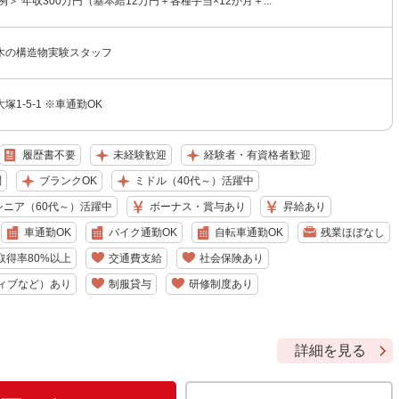
例＞ 年収300万円（基本給12万円＋各種手当×12か月＋...
木の構造物実験スタッフ
1-5-1 ※車通勤OK
履歴書不要
未経験歓迎
経験者・有資格者歓迎
問
ブランクOK
ミドル（40代～）活躍中
シニア（60代～）活躍中
ボーナス・賞与あり
昇給あり
車通勤OK
バイク通勤OK
自転車通勤OK
残業ほぼなし
取得率80%以上
交通費支給
社会保険あり
ィブなど）あり
制服貸与
研修制度あり
詳細を見る