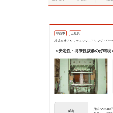
印西市
正社員
株式会社アルファエンジニアリング・ワー
＜安定性・将来性抜群の好環境＞
月給220,00
給与