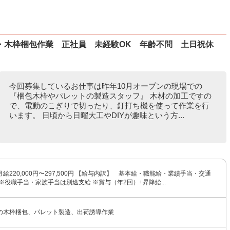
・木枠梱包作業 正社員 未経験OK 年齢不問 土日祝休
今回募集しているお仕事は昨年10月オープンの現場での
『梱包木枠やパレットの製造スタッフ』 木材の加工ですの
で、電動のこぎりで切ったり、釘打ち機を使って作業を行
います。 日頃から日曜大工やDIYが趣味という方...
給220,000円〜297,500円 【給与内訳】 基本給・職能給・業績手当・交通
※役職手当・家族手当は別途支給 ※賞与（年2回）+昇降給...
の木枠梱包、パレット製造、出荷誘導作業