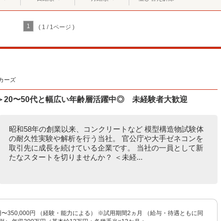
1
( 1 / 1ページ )
カーズ
20〜50代と幅広い年齢層活躍中◎ 未経験者大歓迎
昭和58年の創業以来、コンクリートなど 模型構造物試験体
の耐久性実験や解析を行う当社。 官公庁や大手ゼネコンを
取引先に成長を続けている企業です。 当社の一員として新
たなスタートを切りませんか？ ＜未経...
0円〜350,000円 （経験・能力による） ※試用期間2ヵ月 （給与・待遇ともに同