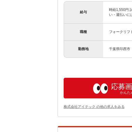
時給1,550
給与
い・週払いに
職種
フォークリフト
勤務地
千葉県印西市
応募
かんた
株式会社アイテック の他の求人をみる