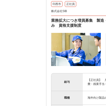
印西市
正社員
株式会社SIB
業務拡大につき増員募集 製造
み 資格支援制度
【正社員】 月
給与
費・残業手当 
職種
海外向け製品