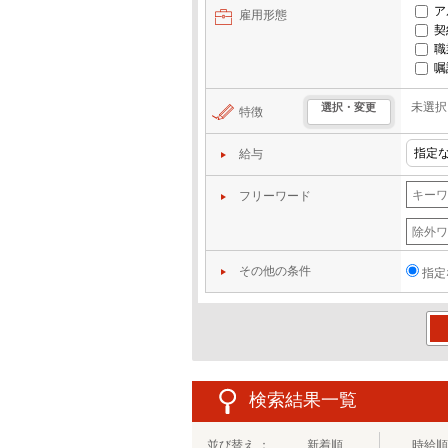
ア
雇用形態
契
職
嘱
未選択
選択・変更
特徴
給与
フリーワード
その他の条件
指定
この
検索結果一覧
並び替え ：
新着順
時給順