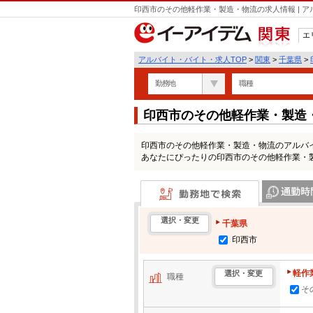
印西市のその他軽作業・製造・物流の求人情報 | 
エ
関東
アルバイト・バイト・求人TOP
>
関東
>
千葉県
>
勤務地
職種
印西市のその他軽作業・製造
印西市のその他軽作業・製造・物流のアルバ
あなたにぴったりの印西市のその他軽作業・
勤務地で検索
通勤時間・区
選択・変更
千葉県
印西市
軽作
選択・変更
職種
そ