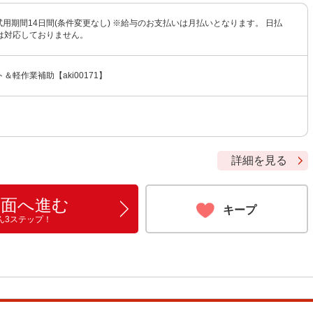
円 試用期間14日間(条件変更なし) ※給与のお支払いは月払いとなります。 日払
は対応しておりません。
＆軽作業補助【aki00171】
詳細を見る
画面へ進む
キープ
ん3ステップ！