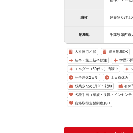
条件） ＜年収
職種
建築物及び土
勤務地
千葉県印西市大塚
入社日応相談
即日勤務OK
新卒・第二新卒歓迎
学歴不
エルダー（50代～）活躍中
完全週休2日制
土日祝休み
残業少なめ(月20h未満)
有休
各種手当（家族・役職・インセンテ
資格取得支援制度あり