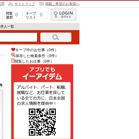
質問
サイトマップ
掲載ご希望のお客様へ
閲覧
キープ
0
0
履歴
リスト
ログイン
の求人一覧
キープ中のお仕事（0件）
保存した検索条件（
0
件）
閲覧したお仕事（0件）
件