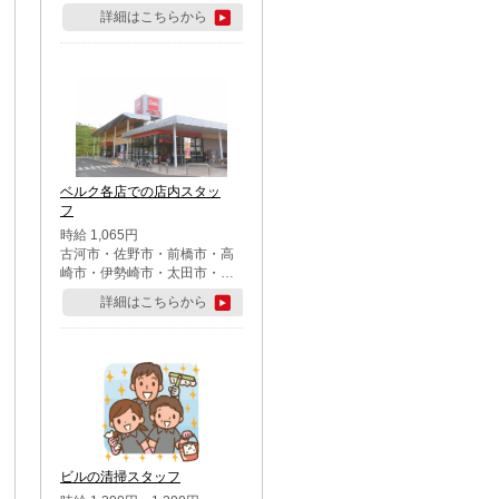
詳細はこちらから
ベルク各店での店内スタッ
フ
時給 1,065円
古河市・佐野市・前橋市・高
崎市・伊勢崎市・太田市・館
林市・藤岡市・大泉町・さい
詳細はこちらから
たま市北区・川越市・熊谷
市・行田市・秩父市・所沢
市・飯能市・東松山市・坂戸
市・鶴ケ島市・千葉市中央
区・市川市・松戸市・習志野
市・柏市・流山市・八千代
市・足立区・江戸川区・八王
子市・町田市
ビルの清掃スタッフ