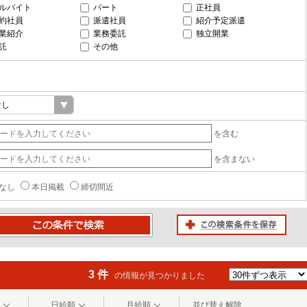
ルバイト
パート
正社員
約社員
派遣社員
紹介予定派遣
業紹介
業務委託
独立開業
託
その他
を含む
を含まない
なし
本日掲載
締切間近
この検索条件を保存
条件で検索
3 件
の情報が見つかりました
日給順
月給順
並び替え解除