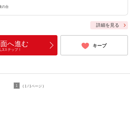
牧の台
詳細を見る
画面へ進む
キープ
ん3ステップ！
1
( 1 / 1ページ )