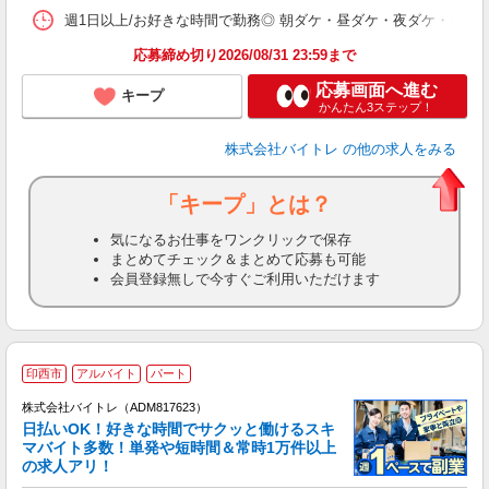
髪
週1日以上/お好きな時間で勤務◎ 朝ダケ・昼ダケ・夜ダケ・夜勤など、 ご自
応募締め切り2026/08/31 23:59まで
応募画面へ進む
キープ
かんたん3ステップ！
株式会社バイトレ
の他の求人をみる
「キープ」とは？
気になるお仕事をワンクリックで保存
まとめてチェック＆まとめて応募も可能
会員登録無しで今すぐご利用いただけます
印西市
アルバイト
パート
株式会社バイトレ（ADM817623）
く
日払いOK！好きな時間でサクッと働けるスキ
マバイト多数！単発や短時間＆常時1万件以上
☆
の求人アリ！