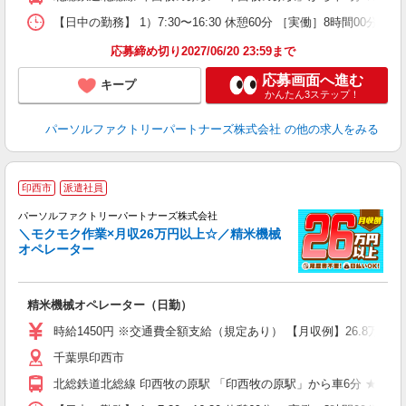
【日中の勤務】 1）7:30〜16:30 休憩60分 ［実働］8時間00分 2）
応募締め切り2027/06/20 23:59まで
応募画面へ進む
キープ
かんたん3ステップ！
パーソルファクトリーパートナーズ株式会社
の他の求人をみる
◆
印西市
派遣社員
パーソルファクトリーパートナーズ株式会社
＼モクモク作業×月収26万円以上☆／精米機械
オペレーター
さ
未
精米機械オペレーター（日勤）
不
り
時給1450円 ※交通費全額支給（規定あり） 【月収例】26.8万円（
千葉県印西市
北総鉄道北総線 印西牧の原駅 「印西牧の原駅」から車6分 ★自