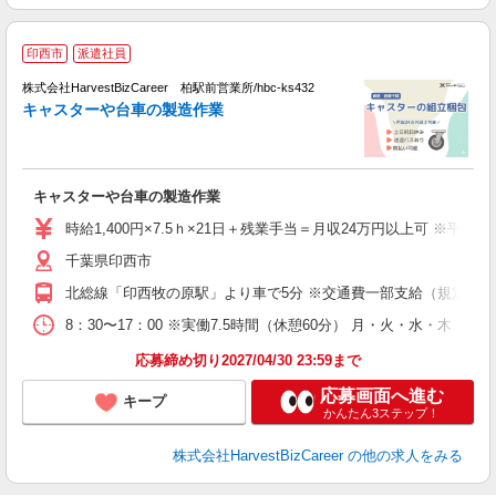
印西市
派遣社員
ど
株式会社HarvestBizCareer 柏駅前営業所/hbc-ks432
キャスターや台車の製造作業
仕
キャスターや台車の製造作業
時給1,400円×7.5ｈ×21日＋残業手当＝月収24万円以上可 ※平均
千葉県印西市
北総線「印西牧の原駅」より車で5分 ※交通費一部支給（規定あり
8：30〜17：00 ※実働7.5時間（休憩60分） 月・火・水・木・金
応募締め切り2027/04/30 23:59まで
応募画面へ進む
キープ
かんたん3ステップ！
株式会社HarvestBizCareer
の他の求人をみる