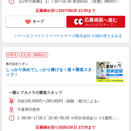
【日中の勤務】 1）7:30〜16:30 休憩60分 ［実働］8時間00分 2）
応募締め切り2027/06/20 23:59まで
応募画面へ進む
キープ
かんたん3ステップ！
パーソルファクトリーパートナーズ株式会社
の他の求人をみる
印西市
正社員
職業紹介
株式会社リオン
しっかり休めてしっかり稼げる！楽々製造スタ
ッフ！
家
社
一眼レフカメラの製造スタッフ
入
場
月給245,000円〜280,000円（経験・能力による）
タ
千葉県印西市
額
業
1. 08:00~17:00 2. 20:00~05:00 ※60分休憩あり ※1週間ごとの2
あ
応募締め切り2026/10/31 23:59まで