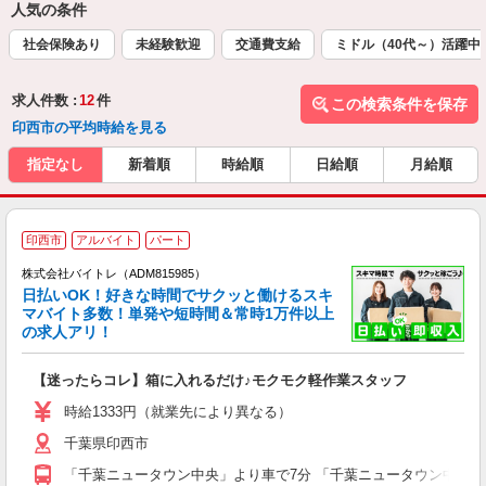
人気の条件
社会保険あり
未経験歓迎
交通費支給
ミドル（40代～）活躍中
求人件数 :
12
件
この検索条件を保存
印西市の平均時給を見る
指定なし
新着順
時給順
日給順
月給順
印西市
アルバイト
パート
株式会社バイトレ（ADM815985）
く
日払いOK！好きな時間でサクッと働けるスキ
マバイト多数！単発や短時間＆常時1万件以上
☆
の求人アリ！
験
【迷ったらコレ】箱に入れるだけ♪モクモク軽作業スタッフ
即
活
時給1333円（就業先により異なる）
（
千葉県印西市
短
K
「千葉ニュータウン中央」より車で7分 「千葉ニュータウン中央」
日