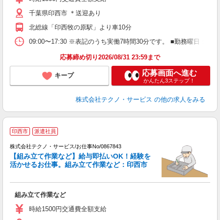
店
千葉県印西市 ＊送迎あり
資
北総線「印西牧の原駅」より車10分
09:00〜17:30 ※表記のうち実働7時間30分です。 ■勤務曜日
応募締め切り2026/08/31 23:59まで
応募画面へ進む
キープ
かんたん3ステップ！
株式会社テクノ・サービス
の他の求人をみる
印西市
派遣社員
株式会社テクノ・サービス/お仕事No/0867843
【組み立て作業など】給与即払いOK！経験を
活かせるお仕事。組み立て作業など：印西市
く
組み立て作業など
履
ラ
時給1500円交通費全額支給
店