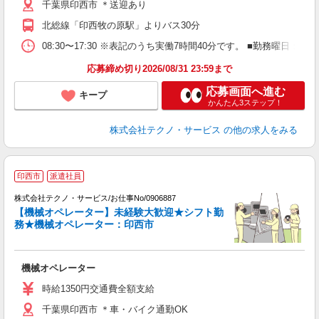
千葉県印西市 ＊送迎あり
資
北総線「印西牧の原駅」よりバス30分
08:30〜17:30 ※表記のうち実働7時間40分です。 ■勤務曜日
応募締め切り2026/08/31 23:59まで
応募画面へ進む
キープ
かんたん3ステップ！
株式会社テクノ・サービス
の他の求人をみる
印西市
派遣社員
株式会社テクノ・サービス/お仕事No/0906887
【機械オペレーター】未経験大歓迎★シフト勤
務★機械オペレーター：印西市
ル
機械オペレーター
履
車
時給1350円交通費全額支給
千葉県印西市 ＊車・バイク通勤OK