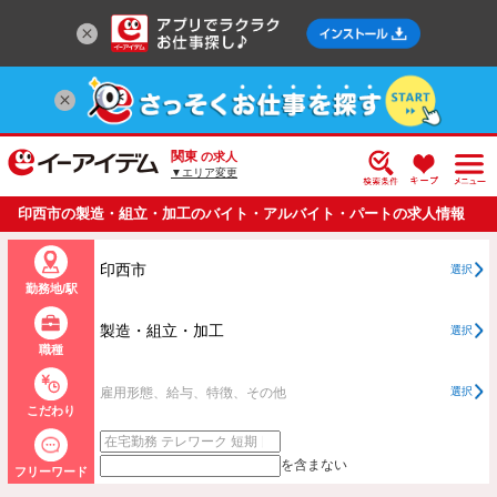
関東
の求人
▼エリア変更
印西市の製造・組立・加工のバイト・アルバイト・パートの求人情報
一覧
印西市
選択
勤務地/駅
製造・組立・加工
選択
職種
雇用形態、給与、特徴、その他
選択
こだわり
を含まない
フリーワード