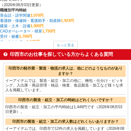
（2026年08月03日更新）
職種別平均時給
英会話・語学関連
2,070円
看護師・保健師・看護助手・助産師
1,923円
建築・土木・設備
1,900円
CADオペレーター・積算
1,750円
受付・秘書
1,700円
コールセンター
1,675円
もっと見る
家電・携帯販売
1,609円
板金・塗装・溶接
1,600円
印西市のお仕事を探している方からよくある質問
フォークリフト
1,570円
その他軽作業・製造・物流
1,550円
印西市の他の職種の平均時給を見る
印西市の軽作業・製造・物流の求人は、他にどのようなものがあり
ますか？
イーアイデムでは、製造・組立・加工の他に、梱包・仕分け・ピッキ
ング、入出庫・商品管理・検品・検査、食品製造・加工など様々な求
人を掲載しています。
印西市の製造・組立・加工の時給はどれくらいですか？
印西市の製造・組立・加工の平均時給は1,449円です（2026年08月03
日更新）。
印西市の製造・組立・加工の求人数はどれくらいありますか？
イーアイデムでは、印西市で12件の求人を掲載しています（2026年08