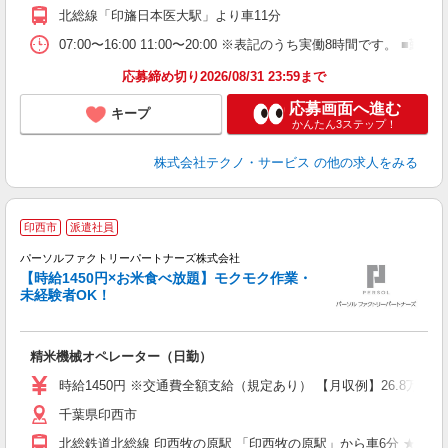
北総線「印旛日本医大駅」より車11分
07:00〜16:00 11:00〜20:00 ※表記のうち実働8時間で
応募締め切り2026/08/31 23:59まで
応募画面へ進む
キープ
かんたん3ステップ！
株式会社テクノ・サービス
の他の求人をみる
印西市
派遣社員
就
パーソルファクトリーパートナーズ株式会社
【時給1450円×お米食べ放題】モクモク作業・
未経験者OK！
談
精米機械オペレーター（日勤）
未
不
時給1450円 ※交通費全額支給（規定あり） 【月収例】26.8万円（
り
千葉県印西市
北総鉄道北総線 印西牧の原駅 「印西牧の原駅」から車6分 ★自