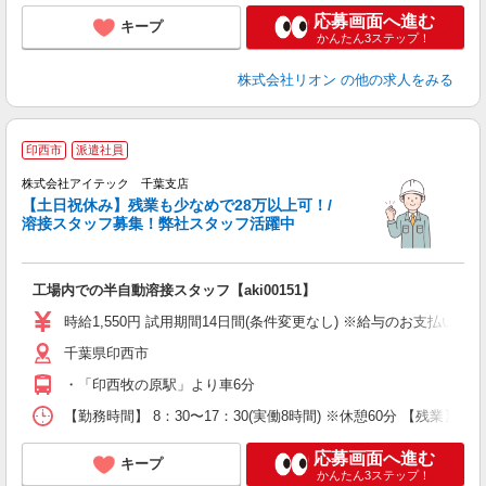
応募画面へ進む
キープ
かんたん3ステップ！
株式会社リオン
の他の求人をみる
＊
印西市
派遣社員
＊
株式会社アイテック 千葉支店
【土日祝休み】残業も少なめで28万以上可！/
溶接スタッフ募集！弊社スタッフ活躍中
工場内での半自動溶接スタッフ【aki00151】
時給1,550円 試用期間14日間(条件変更なし) ※給与のお支払
千葉県印西市
・「印西牧の原駅」より車6分
【勤務時間】 8：30〜17：30(実働8時間) ※休憩60分 【残業】 月
応募画面へ進む
キープ
かんたん3ステップ！