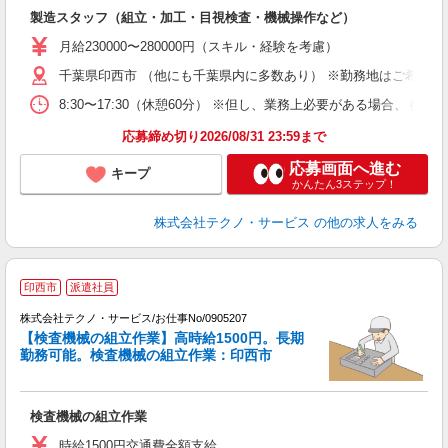
入
製造スタッフ（組立・加工・目視検査・機械操作など）
未
あ
月給230000〜280000円（スキル・経験を考慮）
遣
千葉県印西市 （他にも千葉県内に多数あり） ※勤務地はご希望を
8:30〜17:30（休憩60分） ※但し、業務上必要がある場合
応募締め切り2026/08/31 23:59まで
応募画面へ進む
キープ
かんたん3ステップ！
株式会社テクノ・サービス
の他の求人をみる
印西市
派遣社員
株式会社テクノ・サービス/お仕事No/0905207
【検査機械の組立作業】高時給1500円。長期
勤務可能。検査機械の組立作業：印西市
プ
検査機械の組立作業
履
ラ
時給1500円交通費全額支給