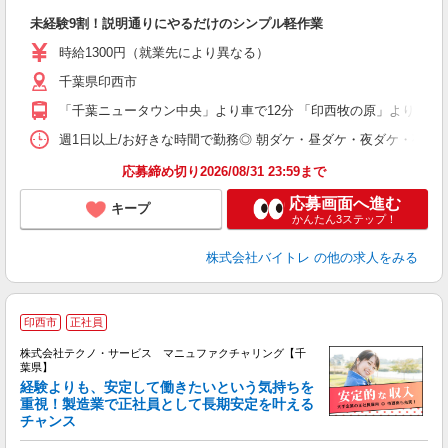
験
未経験9割！説明通りにやるだけのシンプル軽作業
即
活
時給1300円（就業先により異なる）
（
千葉県印西市
短
K
「千葉ニュータウン中央」より車で12分 「印西牧の原」より車で8
日
髪
週1日以上/お好きな時間で勤務◎ 朝ダケ・昼ダケ・夜ダケ・夜勤など、 ご自
応募締め切り2026/08/31 23:59まで
応募画面へ進む
キープ
かんたん3ステップ！
株式会社バイトレ
の他の求人をみる
印西市
正社員
株式会社テクノ・サービス マニュファクチャリング【千
葉県】
経験よりも、安定して働きたいという気持ちを
重視！製造業で正社員として長期安定を叶える
チャンス
く