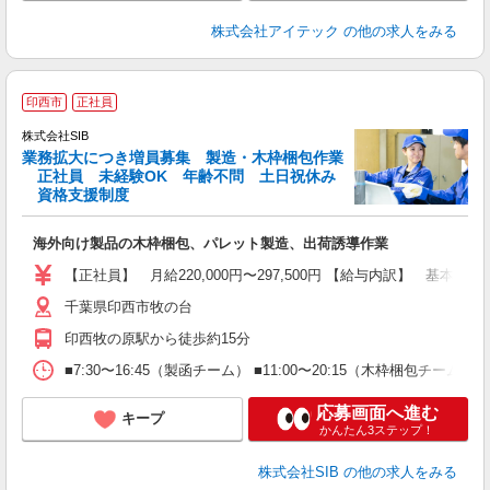
株式会社アイテック
の他の求人をみる
印西市
正社員
株式会社SIB
業務拡大につき増員募集 製造・木枠梱包作業
正社員 未経験OK 年齢不問 土日祝休み
資格支援制度
す
海外向け製品の木枠梱包、パレット製造、出荷誘導作業
【正社員】 月給220,000円〜297,500円 【給与内訳】 
千葉県印西市牧の台
印西牧の原駅から徒歩約15分
■7:30〜16:45（製函チーム） ■11:00〜20:15（木枠梱包
応募画面へ進む
キープ
かんたん3ステップ！
株式会社SIB
の他の求人をみる