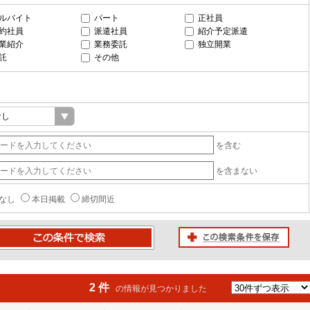
ルバイト
パート
正社員
約社員
派遣社員
紹介予定派遣
業紹介
業務委託
独立開業
託
その他
を含む
を含まない
なし
本日掲載
締切間近
この検索条件を保存
条件で検索
2 件
の情報が見つかりました