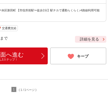
中央区新田町 【市役所前駅〜徒歩2分】駅チカで通勤らくらく♪4路線利用可能
交通費支給
9 まで
詳細を見る
画面へ進む
キープ
ん3ステップ！
1
( 1 / 1ページ )