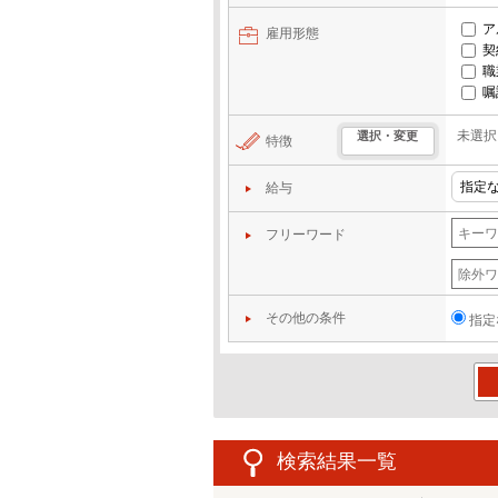
ア
雇用形態
契
職
嘱
未選択
選択・変更
特徴
給与
フリーワード
その他の条件
指定
この
検索結果一覧