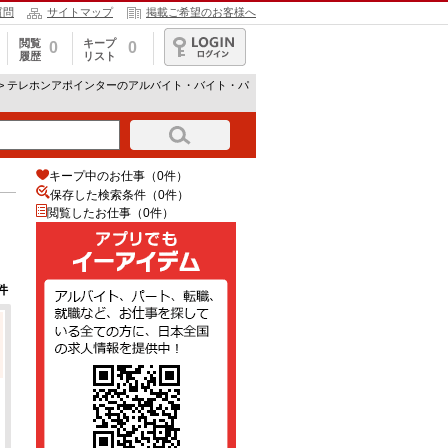
質問
サイトマップ
掲載ご希望のお客様へ
閲覧
キープ
0
0
履歴
リスト
ログイン
> テレホンアポインターのアルバイト・バイト・パ
キープ中のお仕事（0件）
保存した検索条件（
0
件）
閲覧したお仕事（0件）
件