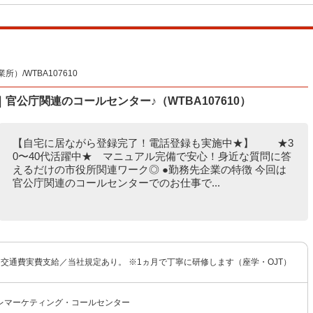
/WTBA107610
公庁関連のコールセンター♪（WTBA107610）
【自宅に居ながら登録完了！電話登録も実施中★】 ★3
0〜40代活躍中★ マニュアル完備で安心！身近な質問に答
えるだけの市役所関連ワーク◎ ●勤務先企業の特徴 今回は
官公庁関連のコールセンターでのお仕事で...
 ※交通費実費支給／当社規定あり。 ※1ヵ月で丁寧に研修します（座学・OJT）
レマーケティング・コールセンター