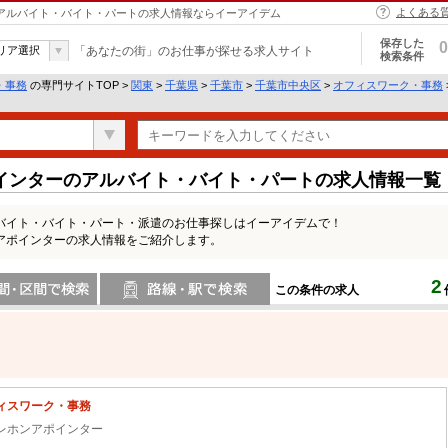
よくある
 アルバイト・バイト・パートの求人情報ならイーアイデム
保存した
0
リア選択
「あなたの街」のお仕事が探せる求人サイト
検索条件
・事務
の専門サイトTOP >
関東
>
千葉県
>
千葉市
>
千葉市中央区
>
オフィスワーク・事務
インターのアルバイト・バイト・パートの求人情報一覧
バイト・バイト・パート・派遣のお仕事探しはイーアイデムで！
アポインターの求人情報をご紹介します。
2
この条件の求人
間で検索
路線・駅・駅で検索
ィスワーク・事務
レホンアポインター