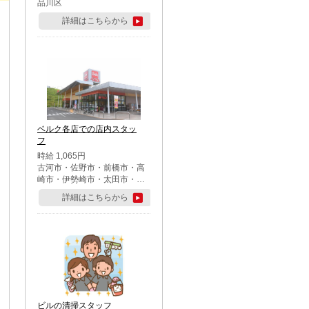
品川区
詳細はこちらから
ベルク各店での店内スタッ
フ
時給 1,065円
古河市・佐野市・前橋市・高
崎市・伊勢崎市・太田市・館
林市・藤岡市・大泉町・さい
詳細はこちらから
たま市北区・川越市・熊谷
市・行田市・秩父市・所沢
市・飯能市・東松山市・坂戸
市・鶴ケ島市・千葉市中央
区・市川市・松戸市・習志野
市・柏市・流山市・八千代
市・足立区・江戸川区・八王
子市・町田市
ビルの清掃スタッフ