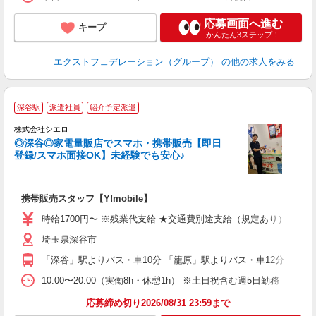
...
応募画面へ進む
キープ
かんたん3ステップ！
エクストフェデレーション（グループ）
の他の求人をみる
★
深谷駅
派遣社員
紹介予定派遣
♪
株式会社シエロ
◎深谷◎家電量販店でスマホ・携帯販売【即日
登録/スマホ面接OK】未経験でも安心♪
理
携帯販売スタッフ【Y!mobile】
即
躍
時給1700円〜 ※残業代支給 ★交通費別途支給（規定あり） ゜+゜
ー
埼玉県深谷市
自
「深谷」駅よりバス・車10分 「籠原」駅よりバス・車12分
ど
10:00〜20:00（実働8h・休憩1h） ※土日祝含む週5日勤務
応募締め切り2026/08/31 23:59まで