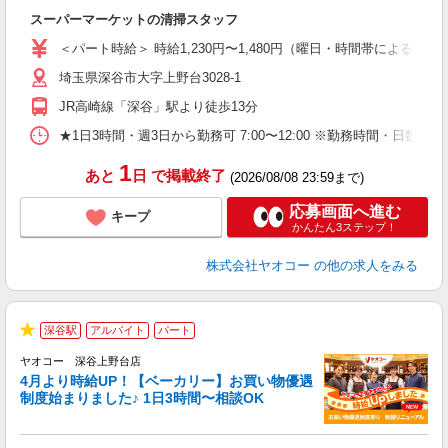
え
スーパーマーケットの清掃スタッフ
未
ア
＜パート時給＞ 時給1,230円〜1,480円（曜日・時間帯による） 
短
埼玉県深谷市大字上野台3028-1
り
JR高崎線「深谷」駅より徒歩13分
★1日3時間・週3日から勤務可 7:00〜12:00 ※勤務時間・日
1
あと
日
で掲載終了
(2026/08/08 23:59まで)
応募画面へ進む
キープ
かんたん3ステップ！
株式会社ヤオコー
の他の求人をみる
深谷駅
アルバイト
パート
★
ヤオコー 深谷上野台店
4月より時給UP！【ベーカリー】お買い物優遇
制度始まりました♪ 1日3時間〜相談OK
O
お