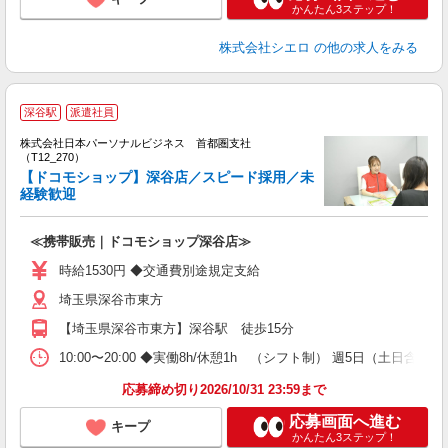
かんたん3ステップ！
株式会社シエロ
の他の求人をみる
深谷駅
派遣社員
株式会社日本パーソナルビジネス 首都圏支社
（T12_270）
【ドコモショップ】深谷店／スピード採用／未
（
経験歓迎
≪携帯販売｜ドコモショップ深谷店≫
時給1530円 ◆交通費別途規定支給
埼玉県深谷市東方
【埼玉県深谷市東方】深谷駅 徒歩15分
10:00〜20:00 ◆実働8h/休憩1h （シフト制） 週5日（土
応募締め切り2026/10/31 23:59まで
応募画面へ進む
キープ
かんたん3ステップ！