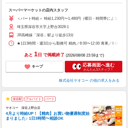
わ
スーパーマーケットの店内スタッフ
未
ア
＜パート時給＞ 時給1,230円〜1,480円（曜日・時間帯による） 
短
埼玉県深谷市大字上野台3028-1
り
JR高崎線「深谷」駅より徒歩13分
★1日3時間・週3日から勤務可 精肉／8:00〜12:00 青果／8:00〜12
1
あと
日
で掲載終了
(2026/08/08 23:59まで)
応募画面へ進む
キープ
かんたん3ステップ！
株式会社ヤオコー
の他の求人をみる
深谷駅
アルバイト
パート
★
ヤオコー 深谷上野台店
4月より時給UP！【精肉】お買い物優遇制度始
まりました♪ 1日3時間〜相談OK