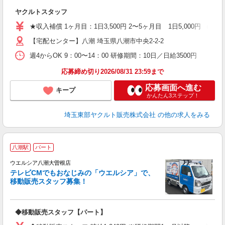
未
ヤクルトスタッフ
扶
★収入補償 1ヶ月目：1日3,500円 2〜5ヶ月目 1日5,000円 （
【宅配センター】八潮 埼玉県八潮市中央2-2-2
週4からOK 9：00〜14：00 研修期間：10日／日給3500円
応募締め切り2026/08/31 23:59まで
応募画面へ進む
キープ
かんたん3ステップ！
埼玉東部ヤクルト販売株式会社
の他の求人をみる
現
八潮駅
パート
ウエルシア八潮大曽根店
テレビCMでもおなじみの「ウエルシア」で、
移動販売スタッフ募集！
商
◆移動販売スタッフ【パート】
週
内