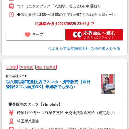
つくばエクスプレス「八潮駅」徒歩23分 車通勤可
◆調剤事務 13:00〜19:00の間で1日4時間の勤務 ☆週2〜4日
応募締め切り2026/08/25 23:59まで
応募画面へ進む
キープ
かんたん3ステップ！
ウエルシア薬局株式会社
の他の求人をみる
★
八潮駅
派遣社員
紹介予定派遣
♪
株式会社シエロ
◎八潮◎家電量販店でスマホ・携帯販売【即日
登録/スマホ面接OK】未経験でも安心♪
理
携帯販売スタッフ【Y!mobile】
即
躍
時給1700円〜 ※残業代支給 ★交通費別途支給（規定あり） ゜+゜
ー
埼玉県八潮市
自