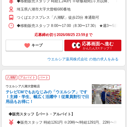
◆移動販売スタッフ 時給1,240円 ※研修期間1ヶ月以降、 社
埼玉県八潮市大字大曽根680番地
つくばエクスプレス「八潮駅」徒歩23分 車通勤可
◆移動販売スタッフ 8:00〜17:00（8:30〜17:30） ★週
応募締め切り2026/08/25 23:59まで
応募画面へ進む
キープ
かんたん3ステップ！
ウエルシア薬局株式会社
の他の求人をみる
八潮駅
アルバイト
パート
ウエルシア八潮大曽根店
テレビCMでもおなじみの「ウエルシア」です
！主婦・学生、幅広く活躍中！従業員割引で日
用品もお得に！
プ
◆販売スタッフ【パート・アルバイト】
ボ
内
◆販売スタッフ 時給1261円 ※20時〜/時給1291円、22時〜/時
ク