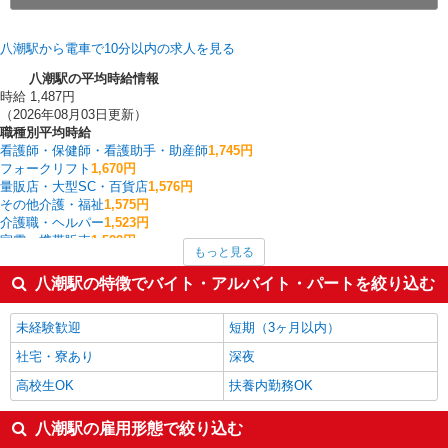
八潮駅から電車で10分以内の求人を見る
八潮駅の平均時給情報
時給 1,487円
（2026年08月03日更新）
職種別平均時給
看護師・保健師・看護助手・助産師
1,745円
フォークリフト
1,670円
量販店・大型SC・百貨店
1,576円
その他介護・福祉
1,575円
介護職・ヘルパー
1,523円
家電・携帯販売
1,522円
もっと見る
中型（2t・4t）ドライバー
1,520円
塾講師・家庭教師
1,503円
八潮駅の特徴でバイト・アルバイト・パートを絞り込む
試験監督・添削
1,503円
医療事務・受付・クラーク
1,500円
未経験歓迎
短期（3ヶ月以内）
八潮駅の他の職種の平均時給を見る
社宅・寮あり
深夜
高校生OK
扶養内勤務OK
八潮駅の雇用形態で絞り込む