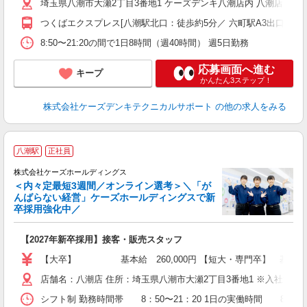
埼玉県八潮市大瀬2丁目3番地1 ケーズデンキ八潮店内 八潮店アシ
つくばエクスプレス[八潮駅北口：徒歩約5分／ 六町駅A3出口：徒歩
8:50〜21:20の間で1日8時間（週40時間） 週5日勤務
応募画面へ進む
キープ
かんたん3ステップ！
株式会社ケーズデンキテクニカルサポート
の他の求人をみる
八潮駅
正社員
株式会社ケーズホールディングス
＜内々定最短3週間／オンライン選考＞＼「が
んばらない経営」ケーズホールディングスで新
卒採用強化中／
な
【2027年新卒採用】接客・販売スタッフ
ー
【大卒】 基本給 260,000円 【短大・専
店舗名：八潮店 住所：埼玉県八潮市大瀬2丁目3番地1 ※入社
シフト制 勤務時間帯 8：50〜21：20 1日の実働時間 8時間