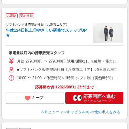
八潮駅
契約社員
ソフトバンク販売契約社員【八潮市エリア】
年休124日以上◎やさしい研修でステップUP
で
★
ボ
ン
家電量販店内の携帯販売スタッフ
月給 279,340円 〜 279,340円 試用期間なし ※経験・能力による 
■ソフトバンク販売契約社員【八潮市エリア】 埼玉県八潮市
10:00 〜 21:00 ＜休憩時間＞1時間 シフト制（実働8時間） 
応募締め切り2026/08/31 23:59まで
応募画面へ進む
キープ
かんたん3ステップ！
ＳＢヒューマンキャピタル㈱
の他の求人をみる