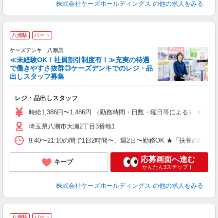
株式会社ケーズホールディングス
の他の求人をみる
八潮駅
パート
ケーズデンキ 八潮店
≪未経験OK！社員割引制度有！≫充実の待遇
で働きやすさ抜群◎ケーズデンキでのレジ・品
出しスタッフ募集
も
レジ・品出しスタッフ
未
ミ
時給1,386円〜1,486円 （勤務時間・日数・曜日等による）
～
埼玉県八潮市大瀬2丁目3番地1
業
（
9:40〜21:10の間で1日2時間〜、週2日〜勤務OK ★「扶
服
応募画面へ進む
キープ
かんたん3ステップ！
株式会社ケーズホールディングス
の他の求人をみる
八潮駅
パート