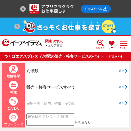
関東
の求人
▼エリア変更
つくばエクスプレス 八潮駅の販売・接客サービスのバイト・アルバイ
ト・パートの求人情報一覧
八潮駅
選択
勤務地/駅
販売・接客サービスすべて
選択
職種
雇用形態、給与、特徴、その他
選択
こだわり
を含まない
フリーワード