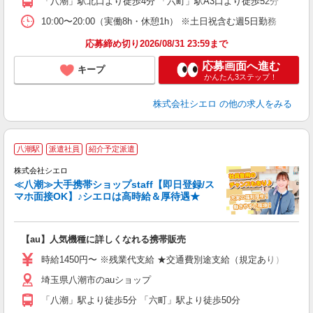
「八潮」駅北口より徒歩4分 「六町」駅A3口より徒歩52分
ど
10:00〜20:00（実働8h・休憩1h） ※土日祝含む週5日勤務
応募締め切り2026/08/31 23:59まで
応募画面へ進む
キープ
かんたん3ステップ！
株式会社シエロ
の他の求人をみる
★
八潮駅
派遣社員
紹介予定派遣
♪
株式会社シエロ
≪八潮≫大手携帯ショップstaff【即日登録/ス
マホ面接OK】♪シエロは高時給＆厚待遇★
い
即
【au】人気機種に詳しくなれる携帯販売
あ
時給1450円〜 ※残業代支給 ★交通費別途支給（規定あり） ゜+゜
K
埼玉県八潮市のauショップ
貸
「八潮」駅より徒歩5分 「六町」駅より徒歩50分