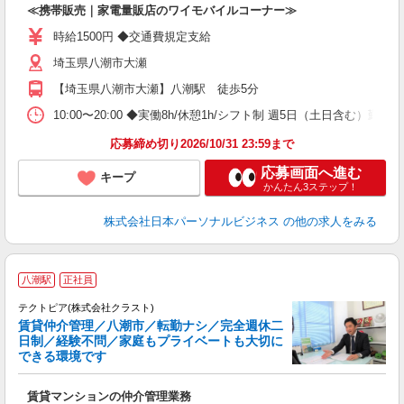
≪携帯販売｜家電量販店のワイモバイルコーナー≫
時給1500円 ◆交通費規定支給
埼玉県八潮市大瀬
【埼玉県八潮市大瀬】八潮駅 徒歩5分
10:00〜20:00 ◆実働8h/休憩1h/シフト制 週5日（土日含む
応募締め切り2026/10/31 23:59まで
応募画面へ進む
キープ
かんたん3ステップ！
株式会社日本パーソナルビジネス
の他の求人をみる
八潮駅
正社員
テクトピア(株式会社クラスト)
賃貸仲介管理／八潮市／転勤ナシ／完全週休二
日制／経験不問／家庭もプライベートも大切に
できる環境です
し
回
賃貸マンションの仲介管理業務