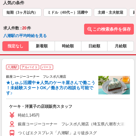
人気の条件
短期（3ヶ月以内）
ミドル（40代～）活躍中
主婦・主夫歓迎
求人件数 :
20
件
この検索条件を保存
八潮駅の平均時給を見る
指定なし
新着順
時給順
日給順
月給順
八潮駅
アルバイト
パート
銀座コージーコーナー フレスポ八潮店
★しゅふ活躍中★人気のケーキ屋さんで働こう
！未経験スタートOK／働き方の相談も可能で
す♪
ー
ケーキ・洋菓子の店頭販売スタッフ
入
夫
時給1,145円
固
銀座コージーコーナー フレスポ八潮店（埼玉県八潮市大瀬1-1-3
内
割
つくばエクスプレス「八潮駅」より徒歩スグ