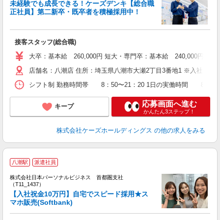
未経験でも成長できる！ケーズデンキ【総合職
正社員】第二新卒・既卒者を積極採用中！
ス
接客スタッフ(総合職)
ー
大卒：基本給 260,000円 短大・専門卒：基本給 240,000
店舗名：八潮店 住所：埼玉県八潮市大瀬2丁目3番地1 ※入社
シフト制 勤務時間帯 8：50〜21：20 1日の実働時間 8時間
応募画面へ進む
キープ
かんたん3ステップ！
株式会社ケーズホールディングス
の他の求人をみる
八潮駅
派遣社員
◆
株式会社日本パーソナルビジネス 首都圏支社
（T11_1437）
【入社祝金10万円】自宅でスピード採用★ス
マホ販売(Softbank)
れ