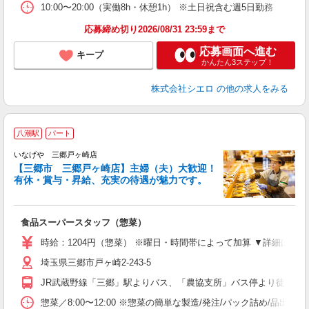
10:00〜20:00（実働8h・休憩1h） ※土日祝含む週5日勤務
応募締め切り2026/08/31 23:59まで
応募画面へ進む
キープ
かんたん3ステップ！
株式会社シエロ
の他の求人をみる
八潮駅
パート
いなげや 三郷戸ヶ崎店
【三郷市 三郷戸ヶ崎店】主婦（夫）大歓迎！
給
有休・賞与・昇給、充実の待遇が魅力です。
現
食品スーパースタッフ（惣菜）
未
エ
時給：1204円（惣菜） ※曜日・時間帯によって加算 ▼詳細は
あ
埼玉県三郷市戸ヶ崎2-243-5
ス
ー
JR武蔵野線「三郷」駅よりバス、「農協支所」バス停より徒歩3分
惣菜／8:00〜12:00 ※惣菜の簡単な製造/発注/パック詰め/品出