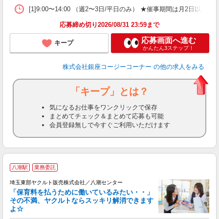
[1]9:00〜14:00 （週2〜3日/平日のみ） ★催事期間は
応募締め切り2026/08/31 23:59まで
応募画面へ進む
キープ
かんたん3ステップ！
株式会社銀座コージーコーナー
の他の求人をみる
「キープ」とは？
気になるお仕事をワンクリックで保存
まとめてチェック＆まとめて応募も可能
会員登録無しで今すぐご利用いただけます
八潮駅
業務委託
埼玉東部ヤクルト販売株式会社／八潮センター
「保育料を払うために働いているみたい・・」
その不満、ヤクルトならスッキリ解消できます
よ☆
し