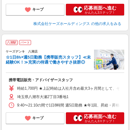
応募画面へ進む
キープ
かんたん3ステップ！
株式会社ケーズホールディングス
の他の求人をみる
八潮駅
パート
ケーズデンキ 八潮店
☆1日8h×週5日勤務【携帯販売スタッフ】≪未
経験OK！≫充実の待遇で働きやすさ抜群◎
や
携帯電話販売・アドバイザースタッフ
未
ミ
時給1,700円 ★上記時給は入社月含め最大3ヶ月間として、そ
～
埼玉県八潮市大瀬2丁目3番地1
業
（
9:40〜21:10の間で1日8時間 週5日勤務 ★年1回、昇給・昇
服
応募画面へ進む
キープ
かんたん3ステップ！