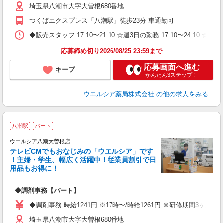
埼玉県八潮市大字大曽根680番地
つくばエクスプレス「八潮駅」徒歩23分 車通勤可
◆販売スタッフ 17:10〜21:10 ☆週3日の勤務 17:10〜24:10
応募締め切り2026/08/25 23:59まで
応募画面へ進む
キープ
かんたん3ステップ！
ウエルシア薬局株式会社
の他の求人をみる
八潮駅
パート
ウエルシア八潮大曽根店
テレビCMでもおなじみの「ウエルシア」です
！主婦・学生、幅広く活躍中！従業員割引で日
用品もお得に！
プ
◆調剤事務【パート】
ボ
内
◆調剤事務 時給1241円 ※17時〜/時給1261円 ※研修期間3ヶ
ク
埼玉県八潮市大字大曽根680番地