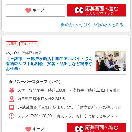
応募画面へ進む
キープ
かんたん3ステップ！
株式会社いなげや
の他の求人をみる
八潮駅
アルバイト
いなげや 三郷戸ヶ崎店
【三郷市 三郷戸ヶ崎店】学生アルバイトさん
有給◎シフト応相談。接客・品出しなど簡単な
お仕事♪
す
食品スーパースタッフ（レジ）
未
夕
大学・専門学生／時給1300円〜 高校生／時給1141円 ★職種
社
埼玉県三郷市戸ヶ崎2-243-5
JR武蔵野線「三郷」駅よりバス、「農協支所」バス停より徒歩3分
レジ／17:30〜20:30 ※有人レジ、もしくはセミセルフレジ（
応募画面へ進む
キープ