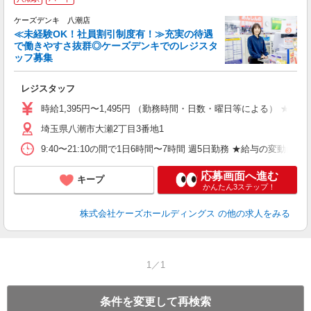
ケーズデンキ 八潮店
≪未経験OK！社員割引制度有！≫充実の待遇
で働きやすさ抜群◎ケーズデンキでのレジスタ
ッフ募集
得
レジスタッフ
未
ミ
時給1,395円〜1,495円 （勤務時間・日数・曜日等による）
～
埼玉県八潮市大瀬2丁目3番地1
業
（
9:40〜21:10の間で1日6時間〜7時間 週5日勤務 ★給与の
服
応募画面へ進む
キープ
かんたん3ステップ！
株式会社ケーズホールディングス
の他の求人をみる
1／1
条件を変更して再検索