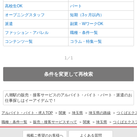
高校生OK
パート
オープニングスタッフ
短期（3ヶ月以内）
派遣
副業・WワークOK
ファッション・アパレル
職種・条件一覧
コンテンツ一覧
コラム・特集一覧
1／1
条件を変更して再検索
八潮駅の販売・接客サービスのアルバイト・バイト・パート・派遣のお
仕事探しはイーアイデムで！
アルバイト・バイト・求人TOP
関東
埼玉県
埼玉県の路線
つくばエク
職種・条件一覧
販売・接客サービスすべて
関東
埼玉県
つくばエクス
掲載ご希望のお客様へ
よくある質問