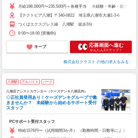
月給198,000円〜235,500円＋各種手当 ※経験・年齢・能力
【テクトピア八潮】〒340-0822 埼玉県八潮市大瀬1-3-6
つくばエクスプレス線 八潮駅 徒歩3分
9:00〜18:00 (実働8h)
応募画面へ進む
キープ
かんたん3ステップ！
株式会社クラスト
の他の求人をみる
八潮駅
アルバイト
パート
ア
八潮店アシストカウンター（ケーズデンキ八潮店内）
◇正社員登用あり！ケーズデンキグループで働
きませんか？ 未経験から始めるサポート受付
スタッフ
た
PCサポート受付スタッフ
未
時給1576円〜（試用期間3か月） （勤務時間・日数等による） 