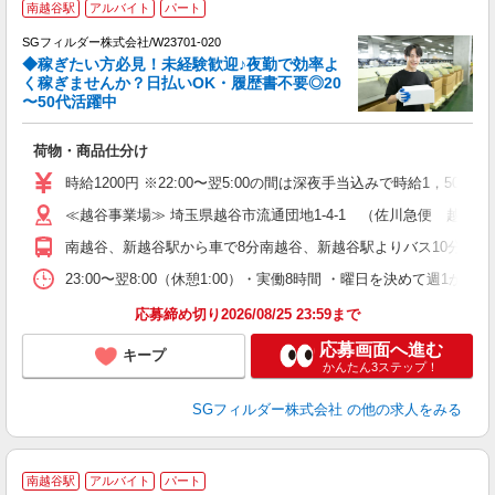
南越谷駅
アルバイト
パート
SGフィルダー株式会社/W23701-020
◆稼ぎたい方必見！未経験歓迎♪夜勤で効率よ
2
く稼ぎませんか？日払いOK・履歴書不要◎20
〜50代活躍中
ル
荷物・商品仕分け
未
～
時給1200円 ※22:00〜翌5:00の間は深夜手当込みで時給1，500
務
≪越谷事業場≫ 埼玉県越谷市流通団地1-4-1 （佐川急便 越谷営
社
南越谷、新越谷駅から車で8分南越谷、新越谷駅よりバス10分（西
23:00〜翌8:00（休憩1:00）・実働8時間 ・曜日を決めて
応募締め切り2026/08/25 23:59まで
応募画面へ進む
キープ
かんたん3ステップ！
SGフィルダー株式会社
の他の求人をみる
南越谷駅
アルバイト
パート