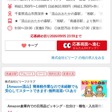
入
験
時給1,350円〜1,688円 日給例10,800円（時給1,350円×8h） 月
婦
千葉県流山市西深井 ★「流山おおたかの森駅」「柏駅」「南越谷
～
週
★「流山おおたかの森駅」「柏駅」「南越谷駅」より無料送迎あ
車
通
8:00〜19:00（実働9.75h） ◎休憩75分 8:00〜17:00（実働8
応募締め切り2026/09/05 23:59まで
応募画面へ進む
キープ
かんたん3ステップ！
株式会社ビリーフ
の他の求人をみる
南越谷駅
アルバイト
パート
契約社員
派遣社員
株式会社ビリーフクラブ
残
【Amazon流山】簡単軽作業なので未経験でも
安心してスタートできます♪無料送迎バスあり
フ
Amazon倉庫内での日用品ピッキング・仕分け・梱包・入出荷作業
入
験