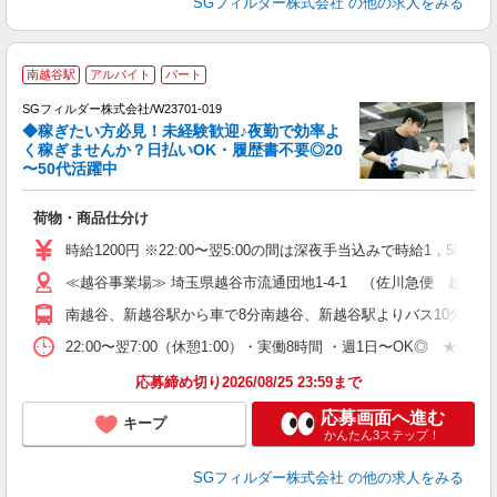
SGフィルダー株式会社
の他の求人をみる
南越谷駅
アルバイト
パート
SGフィルダー株式会社/W23701-019
◆稼ぎたい方必見！未経験歓迎♪夜勤で効率よ
2
く稼ぎませんか？日払いOK・履歴書不要◎20
〜50代活躍中
ル
荷物・商品仕分け
未
～
時給1200円 ※22:00〜翌5:00の間は深夜手当込みで時給1，500
務
≪越谷事業場≫ 埼玉県越谷市流通団地1-4-1 （佐川急便 越谷営
社
南越谷、新越谷駅から車で8分南越谷、新越谷駅よりバス10分（西
22:00〜翌7:00（休憩1:00）・実働8時間 ・週1日〜OK◎
応募締め切り2026/08/25 23:59まで
応募画面へ進む
キープ
かんたん3ステップ！
SGフィルダー株式会社
の他の求人をみる