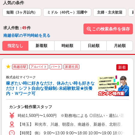
人気の条件
短期（3ヶ月以内）
ミドル（40代～）活躍中
主婦・主夫歓迎
求人件数 :
49
件
この検索条件を保存
南越谷駅の平均時給を見る
指定なし
新着順
時給順
日給順
月給順
南越谷駅
アルバイト
パート
派遣社員
新着
★
株式会社マイワーク
稼ぎたい時に好きなだけ、休みたい時も好きな
だけ！シフト自由な登録制♪未経験歓迎★扶養
内・Ｗワーク可
き
カンタン軽作業スタッフ
履
歓
時給1,500円〜1,600円 ※勤務地による ◎日払い・週払い選
躍
（
【埼玉】 和光市、川越、朝霞台、南越谷、新越谷、北朝霞、所沢
週
【時間】 例） 9:00〜13:00 9:00〜18:00 10:00
シ