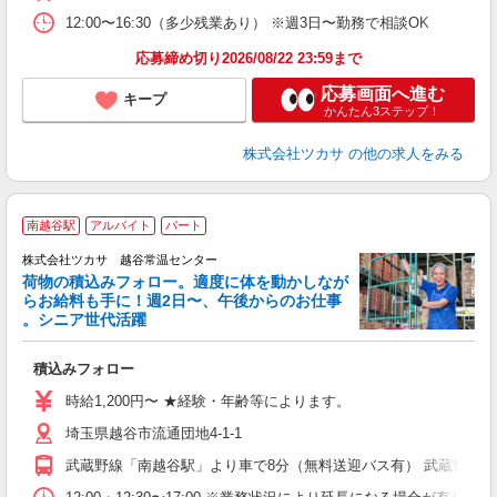
12:00〜16:30（多少残業あり） ※週3日〜勤務で相談OK
応募締め切り2026/08/22 23:59まで
応募画面へ進む
キープ
かんたん3ステップ！
株式会社ツカサ
の他の求人をみる
南越谷駅
アルバイト
パート
は
株式会社ツカサ 越谷常温センター
荷物の積込みフォロー。適度に体を動かしなが
っ
らお給料も手に！週2日〜、午後からのお仕事
。シニア世代活躍
ゲ
積込みフォロー
未
～
時給1,200円〜 ★経験・年齢等によります。
間
埼玉県越谷市流通団地4-1-1
武蔵野線「南越谷駅」より車で8分（無料送迎バス有） 武蔵野線「