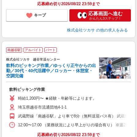
応募締め切り2026/08/22 23:59まで
応募画面へ進む
キープ
かんたん3ステップ！
株式会社ツカサ
の他の求人をみる
南越谷駅
アルバイト
パート
株式会社ツカサ 越谷常温センター
飲料のピッキング作業／ゆっくり正午からの出
勤／30代・40代活躍中／ロッカー・休憩室・
空調完備
況
飲料ピッキング作業
未
給
時給1,200円〜 ★経験・年齢等によります。
内
埼玉県越谷市流通団地4-1-1
武蔵野線「南越谷駅」より車で8分（無料送迎バス有） 武蔵野線「
12:00〜17:00 （業務状況により早上がりの場合有り） ※週2日〜
応募締め切り2026/08/22 23:59まで