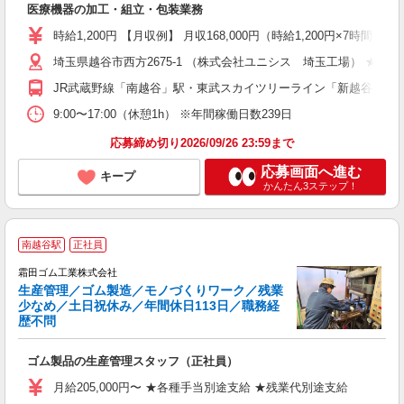
医療機器の加工・組立・包装業務
職
ミ
時給1,200円 【月収例】 月収168,000円（時給1,200円
制
埼玉県越谷市西方2675-1 （株式会社ユニシス 埼玉工場） ★
交
員
JR武蔵野線「南越谷」駅・東武スカイツリーライン「新越谷」駅
9:00〜17:00（休憩1h） ※年間稼働日数239日
応募締め切り2026/09/26 23:59まで
応募画面へ進む
キープ
かんたん3ステップ！
南越谷駅
正社員
霜田ゴム工業株式会社
生産管理／ゴム製造／モノづくりワーク／残業
少なめ／土日祝休み／年間休日113日／職務経
歴不問
こ
ゴム製品の生産管理スタッフ（正社員）
入
分
月給205,000円〜 ★各種手当別途支給 ★残業代別途支給
し