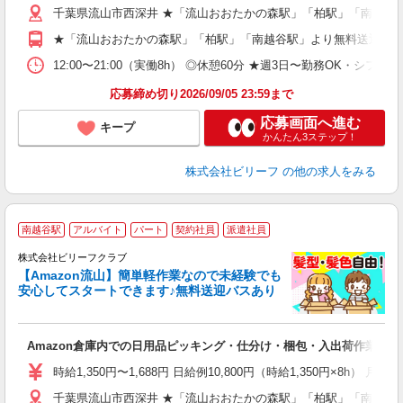
千葉県流山市西深井 ★「流山おおたかの森駅」「柏駅」「南越谷
～
週
★「流山おおたかの森駅」「柏駅」「南越谷駅」より無料送迎あ
車
通
12:00〜21:00（実働8h） ◎休憩60分 ★週3日〜勤務OK・シ
応募締め切り2026/09/05 23:59まで
応募画面へ進む
キープ
かんたん3ステップ！
株式会社ビリーフ
の他の求人をみる
南越谷駅
アルバイト
パート
契約社員
派遣社員
株式会社ビリーフクラブ
残
【Amazon流山】簡単軽作業なので未経験でも
安心してスタートできます♪無料送迎バスあり
フ
Amazon倉庫内での日用品ピッキング・仕分け・梱包・入出荷作業
入
験
時給1,350円〜1,688円 日給例10,800円（時給1,350円×8h） 月
婦
千葉県流山市西深井 ★「流山おおたかの森駅」「柏駅」「南越谷
～