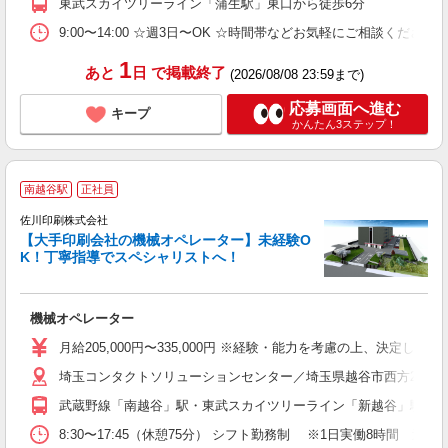
東武スカイツリーライン「蒲生駅」東口から徒歩6分
9:00〜14:00 ☆週3日〜OK ☆時間帯などお気軽にご相談くだ
1
あと
日
で掲載終了
(2026/08/08 23:59まで)
応募画面へ進む
キープ
かんたん3ステップ！
《
南越谷駅
正社員
お
佐川印刷株式会社
／
【大手印刷会社の機械オペレーター】未経験O
K！丁寧指導でスペシャリストへ！
ス
機械オペレーター
月給205,000円〜335,000円 ※経験・能力を考慮の上、決定し
埼玉コンタクトソリューションセンター／埼玉県越谷市西方2639-
武蔵野線「南越谷」駅・東武スカイツリーライン「新越谷」駅から
8:30〜17:45（休憩75分） シフト勤務制 ※1日実働8時間 