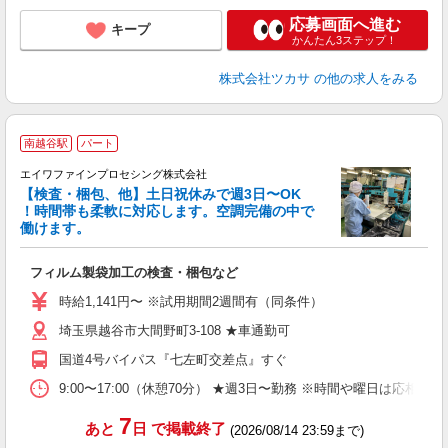
応募画面へ進む
キープ
かんたん3ステップ！
株式会社ツカサ
の他の求人をみる
南越谷駅
パート
エイワファインプロセシング株式会社
【検査・梱包、他】土日祝休みで週3日〜OK
！時間帯も柔軟に対応します。空調完備の中で
働けます。
対
フィルム製袋加工の検査・梱包など
入
給
時給1,141円〜 ※試用期間2週間有（同条件）
ク
埼玉県越谷市大間野町3-108 ★車通勤可
制
国道4号バイパス『七左町交差点』すぐ
9:00〜17:00（休憩70分） ★週3日〜勤務 ※時間や曜日は応相
7
あと
日
で掲載終了
(2026/08/14 23:59まで)