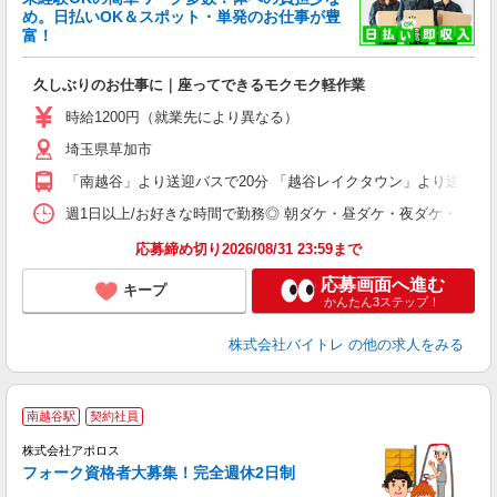
め。日払いOK＆スポット・単発のお仕事が豊
富！
ス
ロ
久しぶりのお仕事に｜座ってできるモクモク軽作業
即
活
時給1200円（就業先により異なる）
（
埼玉県草加市
短
K
「南越谷」より送迎バスで20分 「越谷レイクタウン」より送迎バ
日
髪
週1日以上/お好きな時間で勤務◎ 朝ダケ・昼ダケ・夜ダケ・夜勤など、 ご自
応募締め切り2026/08/31 23:59まで
応募画面へ進む
キープ
かんたん3ステップ！
株式会社バイトレ
の他の求人をみる
南越谷駅
契約社員
株式会社アポロス
フォーク資格者大募集！完全週休2日制