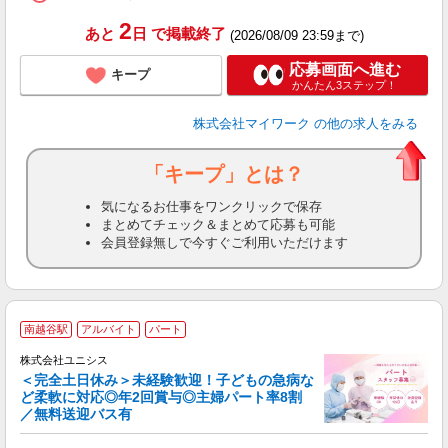
通
2
あと
日
で掲載終了
(2026/08/09 23:59まで)
応募画面へ進む
キープ
かんたん3ステップ！
株式会社マイワーク
の他の求人をみる
「キープ」とは？
気になるお仕事をワンクリックで保存
まとめてチェック＆まとめて応募も可能
会員登録無しで今すぐご利用いただけます
南越谷駅
アルバイト
パート
株式会社ユニシス
＜完全土日休み＞未経験歓迎！子どもの急病な
ど柔軟に対応◎年2回賞与◎主婦パート率8割
／無料送迎バス有
に