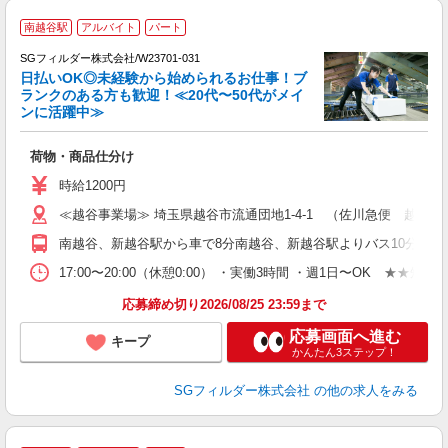
南越谷駅
アルバイト
パート
SGフィルダー株式会社/W23701-031
日払いOK◎未経験から始められるお仕事！ブ
ランクのある方も歓迎！≪20代〜50代がメイ
ンに活躍中≫
稼
荷物・商品仕分け
未
～
時給1200円
週
≪越谷事業場≫ 埼玉県越谷市流通団地1-4-1 （佐川急便 越谷営
支
南越谷、新越谷駅から車で8分南越谷、新越谷駅よりバス10分（西
17:00〜20:00（休憩0:00） ・実働3時間 ・週1日〜OK ★
応募締め切り2026/08/25 23:59まで
応募画面へ進む
キープ
かんたん3ステップ！
SGフィルダー株式会社
の他の求人をみる