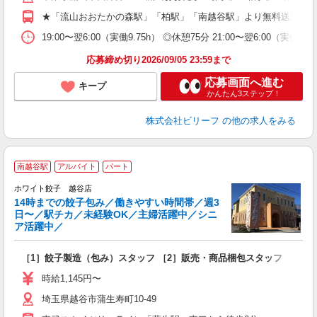
週
★「流山おおたかの森駅」「柏駅」「南越谷駅」より無料送迎あ
車
通
19:00〜翌6:00（実働9.75h） ◎休憩75分 21:00〜翌6:0
応募締め切り2026/09/05 23:59まで
応募画面へ進む
キープ
かんたん3ステップ！
株式会社ビリーフ
の他の求人をみる
南越谷駅
アルバイト
パート
ホワイト餃子 越谷店
14時までの餃子包み／働きやすい時間帯／週3
み
日〜／駅チカ／未経験OK／主婦活躍中／シニ
入
ア活躍中／
活
制
［1］餃子製造（包み）スタッフ ［2］販売・商品梱包スタッフ
通
時給1,145円〜
埼玉県越谷市蒲生寿町10-49