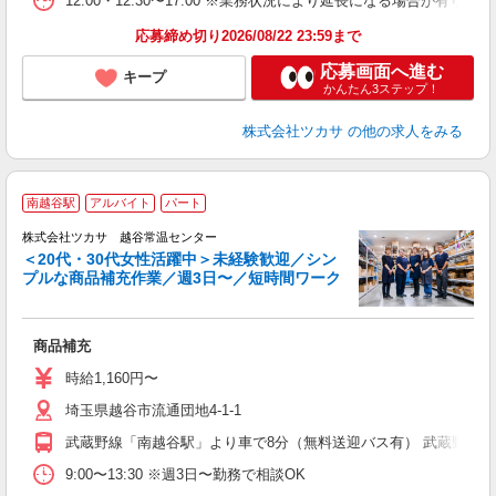
12:00・12:30〜17:00 ※業務状況により延長になる場合が有りま
応募締め切り2026/08/22 23:59まで
応募画面へ進む
キープ
かんたん3ステップ！
株式会社ツカサ
の他の求人をみる
南越谷駅
アルバイト
パート
株式会社ツカサ 越谷常温センター
無
＜20代・30代女性活躍中＞未経験歓迎／シン
プルな商品補充作業／週3日〜／短時間ワーク
く
未
商品補充
勤
時給1,160円〜
埼玉県越谷市流通団地4-1-1
武蔵野線「南越谷駅」より車で8分（無料送迎バス有） 武蔵野線「
9:00〜13:30 ※週3日〜勤務で相談OK