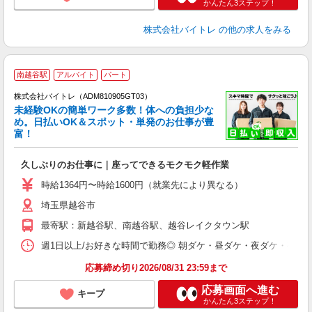
かんたん3ステップ！
株式会社バイトレ
の他の求人をみる
南越谷駅
アルバイト
パート
株式会社バイトレ（ADM810905GT03）
未経験OKの簡単ワーク多数！体への負担少な
め。日払いOK＆スポット・単発のお仕事が豊
富！
ス
ロ
久しぶりのお仕事に｜座ってできるモクモク軽作業
即
活
時給1364円〜時給1600円（就業先により異なる）
（
埼玉県越谷市
短
K
最寄駅：新越谷駅、南越谷駅、越谷レイクタウン駅
日
髪
週1日以上/お好きな時間で勤務◎ 朝ダケ・昼ダケ・夜ダケ・夜勤など、 ご自
応募締め切り2026/08/31 23:59まで
応募画面へ進む
キープ
かんたん3ステップ！