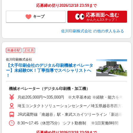
応募締め切り2026/12/18 23:59まで
応募画面へ進む
キープ
かんたん3ステップ！
佐川印刷株式会社
の他の求人をみる
《
南越谷駅
正社員
に
佐川印刷株式会社
【大手印刷会社のデジタル印刷機械オペレータ
ー】未経験OK！丁寧指導でスペシャリストへ
！
度
機械オペレーター（デジタル印刷機・加工機）
月給205,000円〜335,000円 ※大卒基本給 ※経験・能力を考
埼玉コンタクトソリューションセンター／埼玉県越谷市西方2639-
JR武蔵野線「南越谷」駅・東武スカイツリーライン「新越谷」駅か
8:30〜17:45（休憩75分） シフト勤務制 ※1日実働8時間 
応募締め切り2026/12/18 23:59まで