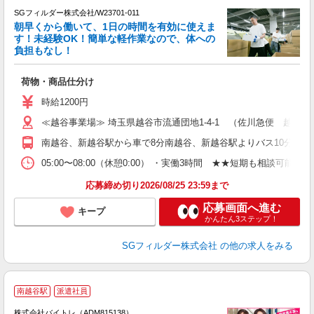
ト
SGフィルダー株式会社/W23701-011
朝早くから働いて、1日の時間を有効に使えま
す！未経験OK！簡単な軽作業なので、体への
負担もなし！
「
荷物・商品仕分け
未
～
時給1200円
務
≪越谷事業場≫ 埼玉県越谷市流通団地1-4-1 （佐川急便 越谷営
険
南越谷、新越谷駅から車で8分南越谷、新越谷駅よりバス10分（西
05:00〜08:00（休憩0:00） ・実働3時間 ★★短期も相談可
応募締め切り2026/08/25 23:59まで
応募画面へ進む
キープ
かんたん3ステップ！
SGフィルダー株式会社
の他の求人をみる
南越谷駅
派遣社員
ィ
株式会社バイトレ（ADM815138）