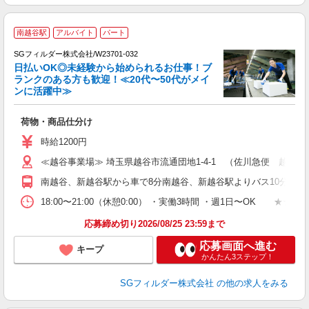
南越谷駅
アルバイト
パート
SGフィルダー株式会社/W23701-032
日払いOK◎未経験から始められるお仕事！ブ
ランクのある方も歓迎！≪20代〜50代がメイ
ンに活躍中≫
稼
荷物・商品仕分け
未
～
時給1200円
週
≪越谷事業場≫ 埼玉県越谷市流通団地1-4-1 （佐川急便 越谷営
支
南越谷、新越谷駅から車で8分南越谷、新越谷駅よりバス10分（西
18:00〜21:00（休憩0:00） ・実働3時間 ・週1日〜OK ★
応募締め切り2026/08/25 23:59まで
応募画面へ進む
キープ
かんたん3ステップ！
SGフィルダー株式会社
の他の求人をみる