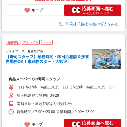
応募画面へ進む
キープ
かんたん3ステップ！
佐川印刷株式会社
の他の求人をみる
南越谷駅
アルバイト
パート
ジョイフーズ 越谷登戸店
【寿司スタッフ】勤務時間・曜日応相談＆扶養
内勤務OK！未経験スタート大歓迎♪
親
未
食品スーパーでの寿司スタッフ
支
躍
［1］9-17時 時給1141円 ［2］17-22時 時給1141円 ［3］22-
埼玉県越谷市登戸町34-28
南越谷駅・新越谷駅より徒歩10分
募集時間／7:00〜23:00 営業時間／9:00〜23:00
応募画面へ進む
キープ