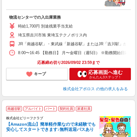
で
の
メ
物流センターでの入出庫業務
未
K
時給1,700円 別途残業手当支給
埼玉県吉川市旭 東埼玉テクノポリス内
JR「南越谷駅」・東武線「新越谷駅」またはJR「吉川駅」から路
8:00〜16:45 【勤務日】 月〜金曜日（週5日） ※勤務開始日応相談
応募締め切り2026/09/02 23:59まで
応募画面へ進む
キープ
かんたん3ステップ！
株式会社アポロス
の他の求人をみる
南越谷駅
アルバイト
パート
契約社員
派遣社員
株式会社ビリーフクラブ
残
【Amazon流山】簡単軽作業なので未経験でも
安心してスタートできます♪無料送迎バスあり