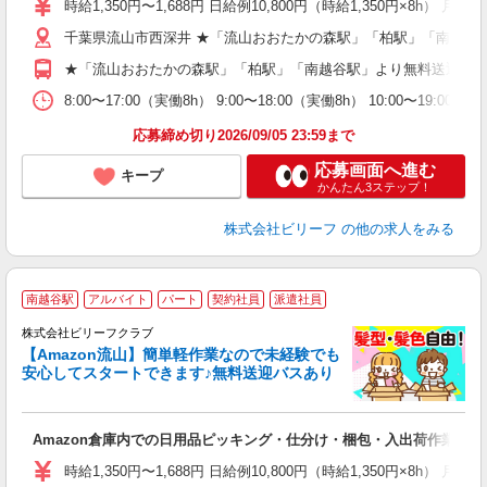
時給1,350円〜1,688円 日給例10,800円（時給1,350円×8h） 月
婦
千葉県流山市西深井 ★「流山おおたかの森駅」「柏駅」「南越谷
～
週
★「流山おおたかの森駅」「柏駅」「南越谷駅」より無料送迎あ
車
通
8:00〜17:00（実働8h） 9:00〜18:00（実働8h） 10:00〜1
応募締め切り2026/09/05 23:59まで
応募画面へ進む
キープ
かんたん3ステップ！
株式会社ビリーフ
の他の求人をみる
南越谷駅
アルバイト
パート
契約社員
派遣社員
株式会社ビリーフクラブ
残
【Amazon流山】簡単軽作業なので未経験でも
安心してスタートできます♪無料送迎バスあり
フ
Amazon倉庫内での日用品ピッキング・仕分け・梱包・入出荷作業
入
験
時給1,350円〜1,688円 日給例10,800円（時給1,350円×8h） 月
婦