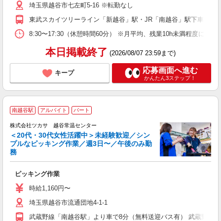
埼玉県越谷市七左町5-16 ※転勤なし
東武スカイツリーライン「新越谷」駅・JR「南越谷」駅下車徒歩1
8:30〜17:30（休憩時間60分） ※月平均、残業10h未満程度になり
本日掲載終了
(2026/08/07 23:59まで)
応募画面へ進む
キープ
かんたん3ステップ！
南越谷駅
アルバイト
パート
株式会社ツカサ 越谷常温センター
＜20代・30代女性活躍中＞未経験歓迎／シン
プルなピッキング作業／週3日〜／午後のみ勤
で
務
い
ピッキング作業
未
ラ
時給1,160円〜
典
埼玉県越谷市流通団地4-1-1
武蔵野線「南越谷駅」より車で8分（無料送迎バス有） 武蔵野線「