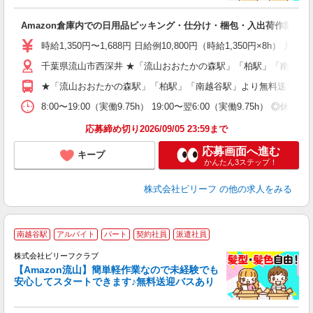
フ
Amazon倉庫内での日用品ピッキング・仕分け・梱包・入出荷作業
入
験
時給1,350円〜1,688円 日給例10,800円（時給1,350円×8h） 月
婦
千葉県流山市西深井 ★「流山おおたかの森駅」「柏駅」「南越谷
～
週
★「流山おおたかの森駅」「柏駅」「南越谷駅」より無料送迎あ
車
通
8:00〜19:00（実働9.75h） 19:00〜翌6:00（実働9.75h） ◎
応募締め切り2026/09/05 23:59まで
応募画面へ進む
キープ
かんたん3ステップ！
株式会社ビリーフ
の他の求人をみる
南越谷駅
アルバイト
パート
契約社員
派遣社員
株式会社ビリーフクラブ
残
【Amazon流山】簡単軽作業なので未経験でも
安心してスタートできます♪無料送迎バスあり