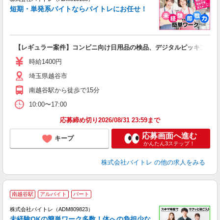
短期・単発系バイトならバイトレにお任せ！
い
【レギュラー案件】コンビニ向け日用品の検品、デジタルピッキング等
即
活
時給1400円
（
埼玉県越谷市
煙
南越谷駅から徒歩で15分
10:00〜17:00
応募締め切り2026/08/31 23:59まで
応募画面へ進む
キープ
かんたん3ステップ！
株式会社バイトレ
の他の求人をみる
南越谷駅
アルバイト
パート
株式会社バイトレ（ADM809823）
未経験OKの簡単ワーク多数！体への負担少な