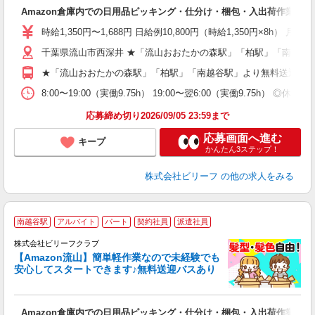
フ
Amazon倉庫内での日用品ピッキング・仕分け・梱包・入出荷作業
入
験
時給1,350円〜1,688円 日給例10,800円（時給1,350円×8h） 月
婦
千葉県流山市西深井 ★「流山おおたかの森駅」「柏駅」「南越谷
～
週
★「流山おおたかの森駅」「柏駅」「南越谷駅」より無料送迎あ
車
通
8:00〜19:00（実働9.75h） 19:00〜翌6:00（実働9.75h
応募締め切り2026/09/05 23:59まで
応募画面へ進む
キープ
かんたん3ステップ！
株式会社ビリーフ
の他の求人をみる
南越谷駅
アルバイト
パート
契約社員
派遣社員
株式会社ビリーフクラブ
残
【Amazon流山】簡単軽作業なので未経験でも
安心してスタートできます♪無料送迎バスあり
フ
Amazon倉庫内での日用品ピッキング・仕分け・梱包・入出荷作業