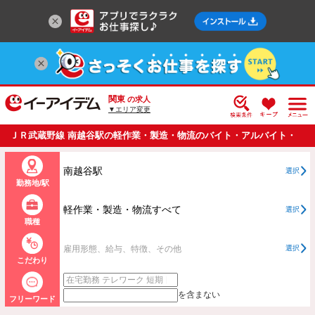
関東
の求人
▼エリア変更
ＪＲ武蔵野線 南越谷駅の軽作業・製造・物流のバイト・アルバイト・
パートの求人情報一覧
南越谷駅
選択
勤務地/駅
軽作業・製造・物流すべて
選択
職種
雇用形態、給与、特徴、その他
選択
こだわり
を含まない
フリーワード