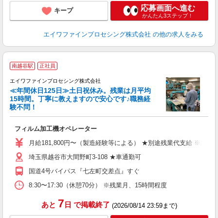
応募画面へ進む
キープ
かんたん3ステップ！
エイワファインプロセシング株式会社
の他の求人をみる
南越谷駅
正社員
エイワファインプロセシング株式会社
を
≪年間休日125日≫土日祝休み。残業は月平均
15時間。丁寧に教えますので安心です♪職務経
験不問！
さ
フィルム加工機オペレーター
未
2
月給181,800円〜（製造経験等による） ★別途残業代支給 ※試
埼玉県越谷市大間野町3-108 ★車通勤可
国道4号バイパス『七左町交差点』すぐ
8:30〜17:30（休憩70分） ※残業月、15時間程度
7
あと
日
で掲載終了
(2026/08/14 23:59まで)