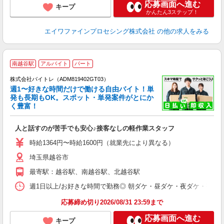
応募画面へ進む
キープ
かんたん3ステップ！
エイワファインプロセシング株式会社
の他の求人をみる
南越谷駅
アルバイト
パート
株式会社バイトレ（ADM819402GT03）
週1〜好きな時間だけで働ける自由バイト！単
発も長期もOK。スポット・単発案件がとにか
も
く豊富！
気
人と話すのが苦手でも安心♪接客なしの軽作業スタッフ
即
活
時給1364円〜時給1600円（就業先により異なる）
（
埼玉県越谷市
短
K
最寄駅：越谷駅、南越谷駅、北越谷駅
日
髪
週1日以上/お好きな時間で勤務◎ 朝ダケ・昼ダケ・夜ダケ・夜勤など、 ご自
応募締め切り2026/08/31 23:59まで
応募画面へ進む
キープ