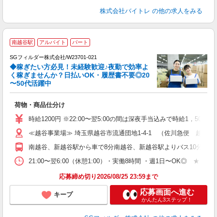
株式会社バイトレ
の他の求人をみる
南越谷駅
アルバイト
パート
SGフィルダー株式会社/W23701-021
◆稼ぎたい方必見！未経験歓迎♪夜勤で効率よ
2
く稼ぎませんか？日払いOK・履歴書不要◎20
〜50代活躍中
ル
荷物・商品仕分け
未
～
時給1200円 ※22:00〜翌5:00の間は深夜手当込みで時給1，500
務
≪越谷事業場≫ 埼玉県越谷市流通団地1-4-1 （佐川急便 越谷営
社
南越谷、新越谷駅から車で8分南越谷、新越谷駅よりバス10分（西
21:00〜翌6:00（休憩1:00）・実働8時間 ・週1日〜OK◎
応募締め切り2026/08/25 23:59まで
応募画面へ進む
キープ
かんたん3ステップ！