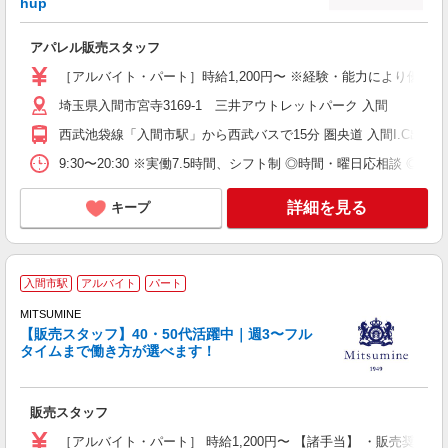
hup
未
る
アパレル販売スタッフ
ク
［アルバイト・パート］時給1,200円〜 ※経験・能力により優遇し
埼玉県入間市宮寺3169-1 三井アウトレットパーク 入間
西武池袋線「入間市駅」から西武バスで15分 圏央道 入間I.C出口か
9:30〜20:30 ※実働7.5時間、シフト制 ◎時間・曜日応相談 ◎1
詳細を見る
キープ
入間市駅
アルバイト
パート
即
MITSUMINE
（
【販売スタッフ】40・50代活躍中｜週3〜フル
の
タイムまで働き方が選べます！
O
販売スタッフ
［アルバイト・パート］ 時給1,200円〜 【諸手当】 ・販売奨