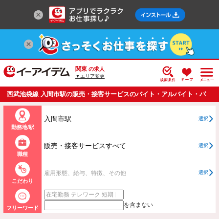
関東
の求人
▼エリア変更
西武池袋線 入間市駅の販売・接客サービスのバイト・アルバイト・パ
ートの求人情報一覧
入間市駅
選択
勤務地/駅
販売・接客サービスすべて
選択
職種
雇用形態、給与、特徴、その他
選択
こだわり
を含まない
フリーワード