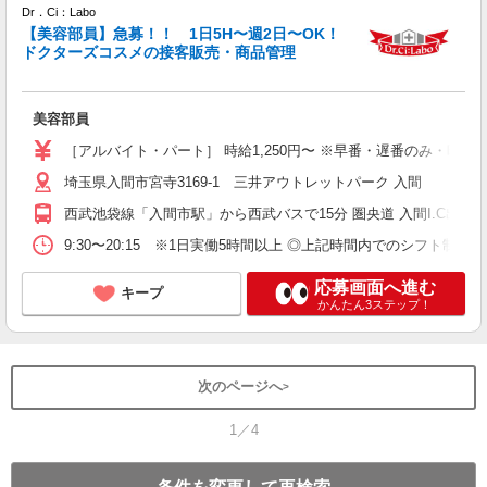
Dr．Ci：Labo
基
【美容部員】急募！！ 1日5H〜週2日〜OK！
ドクターズコスメの接客販売・商品管理
た
未
イ
美容部員
員
［アルバイト・パート］ 時給1,250円〜 ※早番・遅番のみ・時
埼玉県入間市宮寺3169-1 三井アウトレットパーク 入間
西武池袋線「入間市駅」から西武バスで15分 圏央道 入間I.C出口か
9:30〜20:15 ※1日実働5時間以上 ◎上記時間内でのシフト制 ◎1日6
応募画面へ進む
キープ
かんたん3ステップ！
次のページへ
1／4