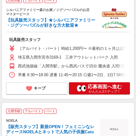
入間市駅
アルバイト
パート
シルバニアファミリー森のお家／ジグソーパズルのお店
マスターピース
ち
【玩具販売スタッフ】★シルバニアファミリー
学
・ジグソーパズルが好きな方大歓迎★
由
険
玩具販売スタッフ
［アルバイト・パート］時給1,200円〜 ※最初の１ヶ月は試
埼玉県入間市宮寺3169-1 三井アウトレットパーク 入間
西武池袋線「入間市駅」から西武バスで15分 圏央道 入間I.C出口か
早番 9:30〜18:00 遅番 11:45〜20:15 ◎週1〜2日
応募画面へ進む
キープ
かんたん3ステップ！
入間市駅
アルバイト
パート
NOELA
【販売スタッフ】新規OPEN！フェミニンなレ
ディースNOELAとネットで人気の子供服Catc
す