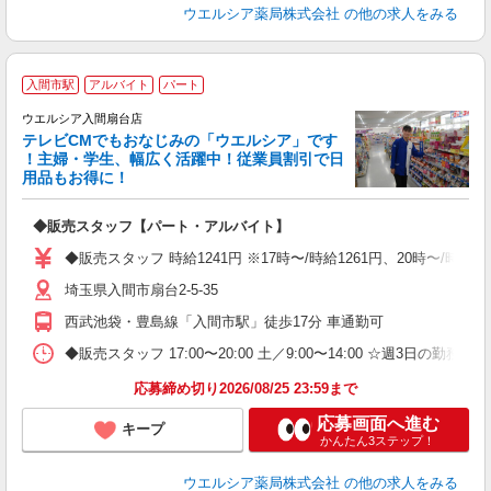
ウエルシア薬局株式会社
の他の求人をみる
入間市駅
アルバイト
パート
ウエルシア入間扇台店
テレビCMでもおなじみの「ウエルシア」です
！主婦・学生、幅広く活躍中！従業員割引で日
用品もお得に！
プ
◆販売スタッフ【パート・アルバイト】
ボ
内
◆販売スタッフ 時給1241円 ※17時〜/時給1261円、20時〜/時
ク
埼玉県入間市扇台2-5-35
西武池袋・豊島線「入間市駅」徒歩17分 車通勤可
◆販売スタッフ 17:00〜20:00 土／9:00〜14:00 ☆週3日の勤務 
応募締め切り2026/08/25 23:59まで
応募画面へ進む
キープ
かんたん3ステップ！
ウエルシア薬局株式会社
の他の求人をみる