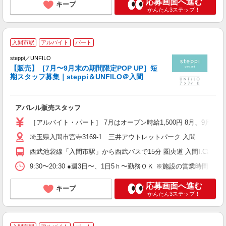
応募画面へ進む
キープ
かんたん3ステップ！
〈
入間市駅
アルバイト
パート
ズ
steppi／UNFILO
【販売】［7月〜9月末の期間限定POP UP］短
期スタッフ募集｜steppi＆UNFILO＠入間
た
アパレル販売スタッフ
経
方
［アルバイト・パート］ 7月はオープン時給1,500円 8月、9月も
埼玉県入間市宮寺3169-1 三井アウトレットパーク 入間
西武池袋線「入間市駅」から西武バスで15分 圏央道 入間I.C出口か
9:30〜20:30 ●週3日〜、1日5ｈ〜勤務ＯＫ ※施設の営業時間によって変更
応募画面へ進む
キープ
かんたん3ステップ！