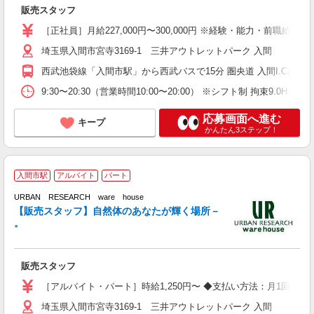
販売スタッフ
［正社員］月給227,000円〜300,000円 ※経験・能力・前職
埼玉県入間市宮寺3169-1 三井アウトレットパーク 入間
西武池袋線「入間市駅」から西武バスで15分 圏央道 入間I.C出口か
9:30〜20:30（営業時間10:00〜20:00） ※シフト制 拘束9.0H 
応募画面へ進む
キープ
かんたん3ステップ！
入間市駅
アルバイト
パート
URBAN RESEARCH ware house
【販売スタッフ】自然体のあなたが輝く場所－
。
て
販売スタッフ
経
K
［アルバイト・パート］時給1,250円〜 ◆支払い方法：月1回 毎
埼玉県入間市宮寺3169-1 三井アウトレットパーク 入間