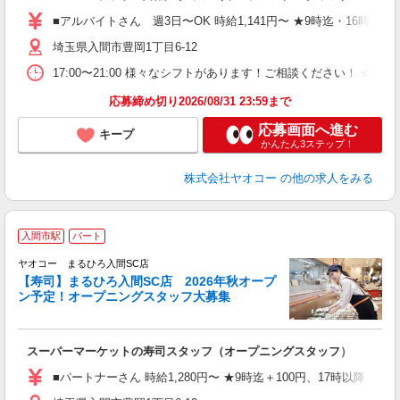
務
■アルバイトさん 週3日〜OK 時給1,141円〜 ★9時迄・16時以降＋
給
埼玉県入間市豊岡1丁目6-12
17:00〜21:00 様々なシフトがあります！ご相談ください！ ☆週3
応募締め切り2026/08/31 23:59まで
応募画面へ進む
キープ
かんたん3ステップ！
株式会社ヤオコー
の他の求人をみる
入間市駅
パート
ヤオコー まるひろ入間SC店
【寿司】まるひろ入間SC店 2026年秋オープ
ン予定！オープニングスタッフ大募集
て
スーパーマーケットの寿司スタッフ（オープニングスタッフ）
未
務
■パートナーさん 時給1,280円〜 ★9時迄＋100円、17時以降＋15
給