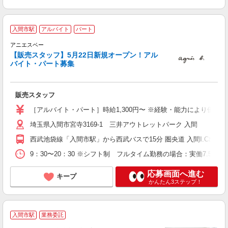
入間市駅
アルバイト
パート
アニエスベー
未
【販売スタッフ】5月22日新規オープン！アル
が
バイト・パート募集
由
交
販売スタッフ
［アルバイト・パート］時給1,300円〜 ※経験・能力により優遇
埼玉県入間市宮寺3169-1 三井アウトレットパーク 入間
西武池袋線「入間市駅」から西武バスで15分 圏央道 入間I.C出口か
9：30〜20：30 ※シフト制 フルタイム勤務の場合：実働7.5
応募画面へ進む
キープ
かんたん3ステップ！
入間市駅
業務委託