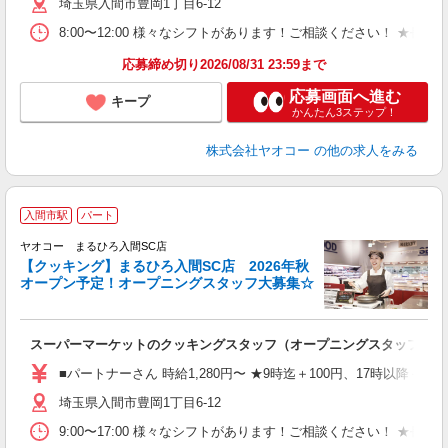
埼玉県入間市豊岡1丁目6-12
8:00〜12:00 様々なシフトがあります！ご相談ください！ 
応募締め切り2026/08/31 23:59まで
応募画面へ進む
キープ
かんたん3ステップ！
株式会社ヤオコー
の他の求人をみる
入間市駅
パート
ヤオコー まるひろ入間SC店
【クッキング】まるひろ入間SC店 2026年秋
オープン予定！オープニングスタッフ大募集☆
て
スーパーマーケットのクッキングスタッフ（オープニングスタッフ）
未
務
■パートナーさん 時給1,280円〜 ★9時迄＋100円、17時以降＋15
給
埼玉県入間市豊岡1丁目6-12
9:00〜17:00 様々なシフトがあります！ご相談ください！ 