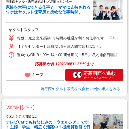
埼玉西ヤクルト販売株式会社／扇町屋センター
家族を大事にできる仕事☆ ママに支持される
ワケはヤクルト保育所と柔軟な仕事時間。
が
ヤクルトスタッフ
未
報酬／完全出来高制 ☆時間の融通が利くお仕事です！ 平均月収14万
扶
【宅配センター】扇町屋 埼玉県入間市扇町屋1-7-3
週4からOK 9：00〜14：00 研修期間：5日／収入補償日額計算
応募締め切り2026/08/31 23:59まで
応募画面へ進む
キープ
かんたん3ステップ！
埼玉西ヤクルト販売株式会社
の他の求人をみる
入間市駅
パート
ウエルシア入間扇台店
テレビCMでもおなじみの「ウエルシア」です
！主婦・学生、幅広く活躍中！従業員割引で日