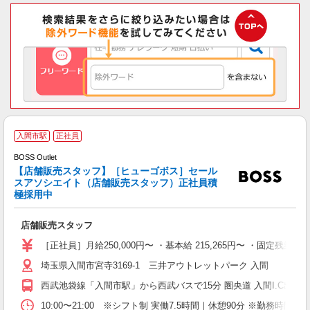
H
入間市駅
正社員
BOSS Outlet
ア
【店舗販売スタッフ】［ヒューゴボス］セール
スアソシエイト（店舗販売スタッフ）正社員積
（
極採用中
（
ン
店舗販売スタッフ
［正社員］月給250,000円〜 ・基本給 215,265円〜 ・固
埼玉県入間市宮寺3169-1 三井アウトレットパーク 入間
西武池袋線「入間市駅」から西武バスで15分 圏央道 入間I.C出口か
10:00〜21:00 ※シフト制 実働7.5時間｜休憩90分 ※