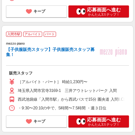
応募画面へ進む
キープ
かんたん3ステップ！
入間市駅
アルバイト
パート
大
シ
mezzo piano
【子供服販売スタッフ】子供服販売スタッフ募
集！
販売スタッフ
［アルバイト・パート］ 時給1,230円〜
埼玉県入間市宮寺3169-1 三井アウトレットパーク 入間
西武池袋線「入間市駅」から西武バスで15分 圏央道 入間I.C出口か
・9:30〜20:10の中で、5時間〜7.5時間 ・週３日位
応募画面へ進む
キープ
かんたん3ステップ！