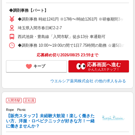
プ
◆調剤事務【パート】
通
◆調剤事務 時給1241円 ※17時〜/時給1261円 ※研修期間3ヶ
埼玉県入間市春日町2-2-7
西武池袋・豊島線「入間市駅」徒歩13分 車通勤可
◆調剤事務 10:00〜19:00の間で1日7.75時間の勤務 ☆週5
応募締め切り2026/08/25 23:59まで
応募画面へ進む
キープ
かんたん3ステップ！
ウエルシア薬局株式会社
の他の求人をみる
入間市駅
正社員
Rope Picnic
同
【販売スタッフ】未経験大歓迎！楽しく働きた
未
い方、洋服・ロペピクニックが好きな方！一緒
に働きませんか？