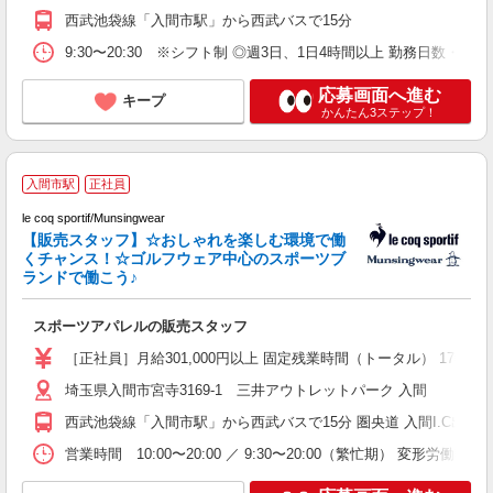
西武池袋線「入間市駅」から西武バスで15分
9:30〜20:30 ※シフト制 ◎週3日、1日4時間以上 勤務日数・
応募画面へ進む
キープ
かんたん3ステップ！
☆
入間市駅
正社員
e
le coq sportif/Munsingwear
【販売スタッフ】☆おしゃれを楽しむ環境で働
くチャンス！☆ゴルフウェア中心のスポーツブ
ランドで働こう♪
ま
スポーツアパレルの販売スタッフ
与
り
［正社員］月給301,000円以上 固定残業時間（トータル） 17時間
埼玉県入間市宮寺3169-1 三井アウトレットパーク 入間
西武池袋線「入間市駅」から西武バスで15分 圏央道 入間I.C出口か
営業時間 10:00〜20:00 ／ 9:30〜20:00（繁忙期） 変形