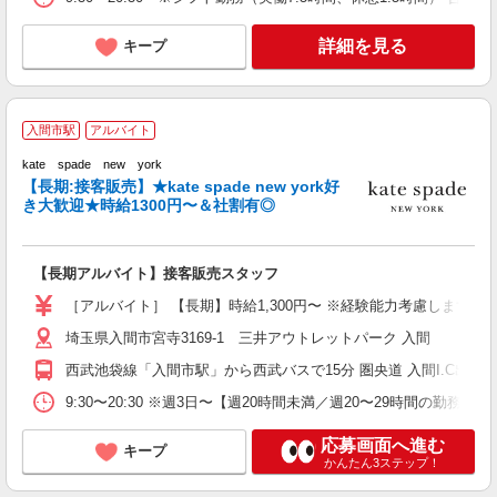
詳細を見る
キープ
k
入間市駅
アルバイト
kate spade new york
【長期:接客販売】★kate spade new york好
チ
き大歓迎★時給1300円〜＆社割有◎
未
タ
支
【長期アルバイト】接客販売スタッフ
［アルバイト］ 【長期】時給1,300円〜 ※経験能力考慮します ※
埼玉県入間市宮寺3169-1 三井アウトレットパーク 入間
西武池袋線「入間市駅」から西武バスで15分 圏央道 入間I.C出口か
9:30〜20:30 ※週3日〜【週20時間未満／週20〜29時間の勤務
応募画面へ進む
キープ
かんたん3ステップ！