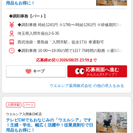
用品もお得に！
プ
◆調剤事務【パート】
通
◆調剤事務 時給1241円 ※17時〜/時給1261円 ※研修期間3ヶ
埼玉県入間市扇台2-5-35
西武池袋・豊島線「入間市駅」徒歩17分 車通勤可
◆調剤事務 10:00〜19:00の間で1日7.75時間の勤務 ☆週5
応募締め切り2026/08/25 23:59まで
応募画面へ進む
キープ
かんたん3ステップ！
ウエルシア薬局株式会社
の他の求人をみる
入間市駅
パート
ウエルシア入間春日町店
テレビCMでもおなじみの「ウエルシア」です
！主婦・学生、幅広く活躍中！従業員割引で日
用品もお得に！