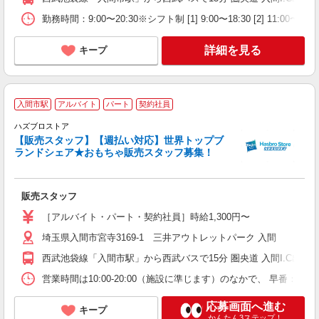
勤務時間：9:00〜20:30※シフト制 [1] 9:00〜18:30 [2] 11
詳細を見る
キープ
入間市駅
アルバイト
パート
契約社員
ハズブロストア
未
【販売スタッフ】【週払い対応】世界トップブ
務
ランドシェア★おもちゃ販売スタッフ募集！
勤
り
販売スタッフ
［アルバイト・パート・契約社員］時給1,300円〜
埼玉県入間市宮寺3169-1 三井アウトレットパーク 入間
西武池袋線「入間市駅」から西武バスで15分 圏央道 入間I.C出口か
営業時間は10:00-20:00（施設に準じます）のなかで、 早番：9:3
応募画面へ進む
キープ
かんたん3ステップ！