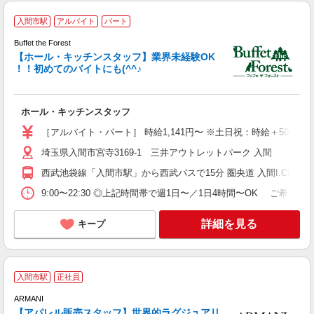
入間市駅
アルバイト
パート
大
Buffet the Forest
履
【ホール・キッチンスタッフ】業界未経験OK
！！初めてのバイトにも(^^♪
ホール・キッチンスタッフ
［アルバイト・パート］ 時給1,141円〜 ※土日祝：時給＋50円 
埼玉県入間市宮寺3169-1 三井アウトレットパーク 入間
西武池袋線「入間市駅」から西武バスで15分 圏央道 入間I.C出口か
9:00〜22:30 ◎上記時間帯で週1日〜／1日4時間〜OK ご希
詳細を見る
キープ
入間市駅
正社員
未
養
ARMANI
【アパレル販売スタッフ】世界的ラグジュアリ