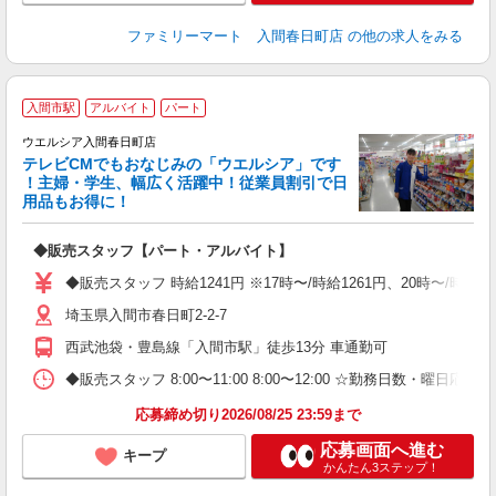
ファミリーマート 入間春日町店
の他の求人をみる
入間市駅
アルバイト
パート
ウエルシア入間春日町店
テレビCMでもおなじみの「ウエルシア」です
！主婦・学生、幅広く活躍中！従業員割引で日
用品もお得に！
プ
◆販売スタッフ【パート・アルバイト】
高
K
◆販売スタッフ 時給1241円 ※17時〜/時給1261円、20時〜/
埼玉県入間市春日町2-2-7
西武池袋・豊島線「入間市駅」徒歩13分 車通勤可
◆販売スタッフ 8:00〜11:00 8:00〜12:00 ☆勤務日数・曜日
応募締め切り2026/08/25 23:59まで
応募画面へ進む
キープ
かんたん3ステップ！