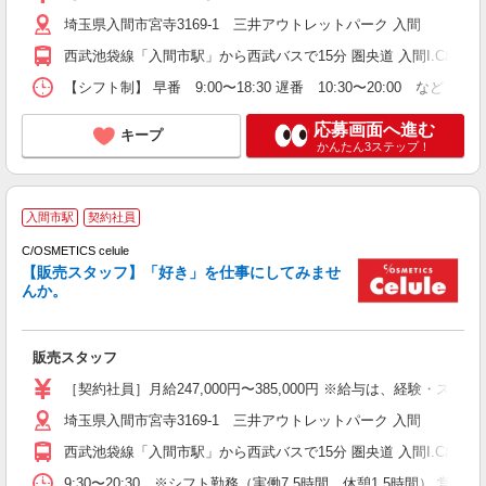
埼玉県入間市宮寺3169-1 三井アウトレットパーク 入間
西武池袋線「入間市駅」から西武バスで15分 圏央道 入間I.C出口か
【シフト制】 早番 9:00〜18:30 遅番 10:30〜20:00
応募画面へ進む
キープ
かんたん3ステップ！
入間市駅
契約社員
C/OSMETICS celule
昇
【販売スタッフ】「好き」を仕事にしてみませ
んか。
販売スタッフ
［契約社員］月給247,000円〜385,000円 ※給与は、経
埼玉県入間市宮寺3169-1 三井アウトレットパーク 入間
西武池袋線「入間市駅」から西武バスで15分 圏央道 入間I.C出口か
9:30〜20:30 ※シフト勤務（実働7.5時間、休憩1.5時間） 営業