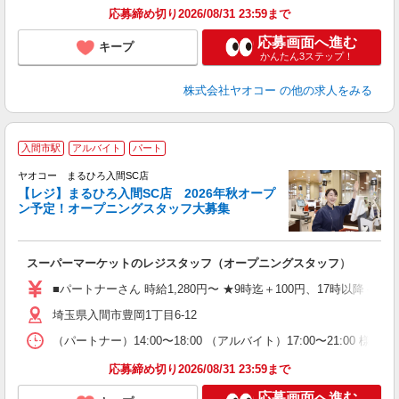
応募締め切り2026/08/31 23:59まで
応募画面へ進む
キープ
かんたん3ステップ！
株式会社ヤオコー
の他の求人をみる
入間市駅
アルバイト
パート
ヤオコー まるひろ入間SC店
【レジ】まるひろ入間SC店 2026年秋オープ
ン予定！オープニングスタッフ大募集
て
スーパーマーケットのレジスタッフ（オープニングスタッフ）
未
務
■パートナーさん 時給1,280円〜 ★9時迄＋100円、17時以降＋15
給
埼玉県入間市豊岡1丁目6-12
（パートナー）14:00〜18:00 （アルバイト）17:00〜2
応募締め切り2026/08/31 23:59まで
応募画面へ進む