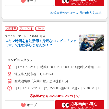
キープ
かんたん3ステップ！
株式会社ヤオコー
の他の求人をみる
入間市駅
アルバイト
パート
ファミリーマート 入間春日町店
スキマ時間を有効活用！身近なコンビニ「ファ
ミマ」でお仕事しませんか！？
た
コンビニスタッフ
未
通
［17:00〜22:00］ 時給1,200円〜1,600円※研修中／時給1,200
埼玉県入間市春日町1-716-1
西武池袋線「入間市駅」より徒歩15分
［1］17:00〜22:00 ［2］22:00〜翌6:00 ※週2日〜O
応募締め切り2026/08/30 23:59まで
応募画面へ進む
キープ
かんたん3ステップ！