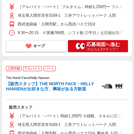
［アルバイト・パート］ フルタイム：時給1,250円〜 フルタイム
埼玉県入間市宮寺3169-1 三井アウトレットパーク 入間
西武池袋線「入間市駅」から西武バスで15分
9:30〜20:15 ※実働7時間、シフト制 ◎平日／土日祝出勤可
応募画面へ進む
キープ
かんたん3ステップ！
入間市駅
アルバイト
パート
The North Face/Helly Hansen
【販売スタッフ】THE NORTH FACE・HELLY
HANSENがお好きな方、興味がある方歓迎
な
販売スタッフ
未
［アルバイト・パート］時給1,200円 ※経験、スキルに応じて設定
埼玉県入間市宮寺3169-1 三井アウトレットパーク 入間
西武池袋線「入間市駅」から西武バスで15分 圏央道 入間I.C出口か