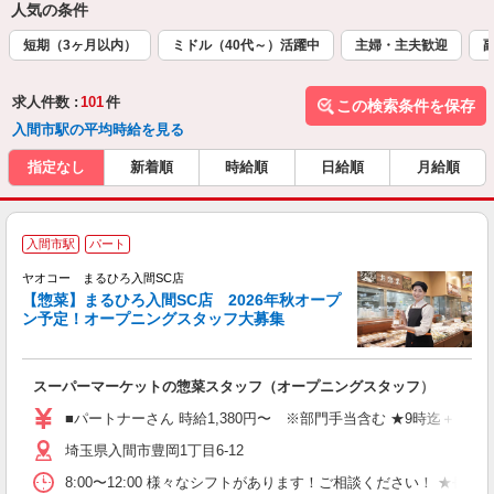
人気の条件
短期（3ヶ月以内）
ミドル（40代～）活躍中
主婦・主夫歓迎
求人件数 :
101
件
この検索条件を保存
入間市駅の平均時給を見る
指定なし
新着順
時給順
日給順
月給順
入間市駅
パート
ヤオコー まるひろ入間SC店
【惣菜】まるひろ入間SC店 2026年秋オープ
ン予定！オープニングスタッフ大募集
て
スーパーマーケットの惣菜スタッフ（オープニングスタッフ）
未
務
■パートナーさん 時給1,380円〜 ※部門手当含む ★9時迄＋100円
給
埼玉県入間市豊岡1丁目6-12
8:00〜12:00 様々なシフトがあります！ご相談ください！ 