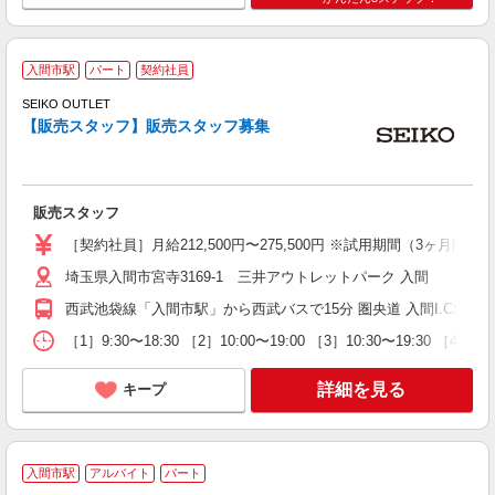
入間市駅
パート
契約社員
即
SEIKO OUTLET
ス
【販売スタッフ】販売スタッフ募集
割
販売スタッフ
［契約社員］月給212,500円〜275,500円 ※試用期間（3ヶ月
埼玉県入間市宮寺3169-1 三井アウトレットパーク 入間
西武池袋線「入間市駅」から西武バスで15分 圏央道 入間I.C出口か
［1］9:30〜18:30 ［2］10:00〜19:00 ［3］10:30〜19:
詳細を見る
キープ
入間市駅
アルバイト
パート