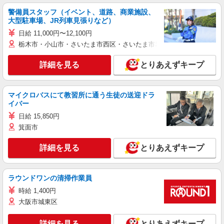
警備員スタッフ（イベント、道路、商業施設、
大型駐車場、JR列車見張りなど）
日給 11,000円〜12,100円
栃木市・小山市・さいたま市西区・さいたま市岩槻区・久喜市・蓮田
詳細を見る
とりあえずキープ
マイクロバスにて教習所に通う生徒の送迎ドラ
イバー
日給 15,850円
箕面市
詳細を見る
とりあえずキープ
ラウンドワンの清掃作業員
時給 1,400円
大阪市城東区
詳細を見る
とりあえずキープ