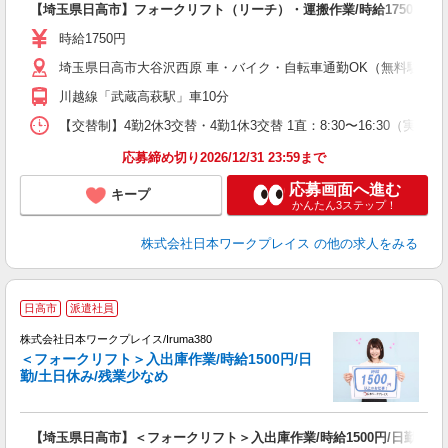
【埼玉県日高市】フォークリフト（リーチ）・運搬作業/時給1750円/交替
履
（
時給1750円
ピ
埼玉県日高市大谷沢西原 車・バイク・自転車通勤OK（無料駐車場有 
川越線「武蔵高萩駅」車10分
【交替制】4勤2休3交替・4勤1休3交替 1直：8:30〜16:30（実働7時
応募締め切り2026/12/31 23:59まで
応募画面へ進む
キープ
かんたん3ステップ！
株式会社日本ワークプレイス
の他の求人をみる
■
日高市
派遣社員
株式会社日本ワークプレイス/Iruma380
＜フォークリフト＞入出庫作業/時給1500円/日
だ
勤/土日休み/残業少なめ
有
【埼玉県日高市】＜フォークリフト＞入出庫作業/時給1500円/日勤/土
即