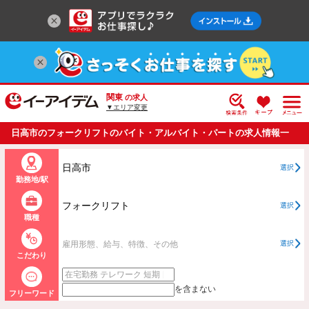
関東
の求人
▼エリア変更
日高市のフォークリフトのバイト・アルバイト・パートの求人情報一
覧
日高市
選択
勤務地/駅
フォークリフト
選択
職種
雇用形態、給与、特徴、その他
選択
こだわり
を含まない
フリーワード