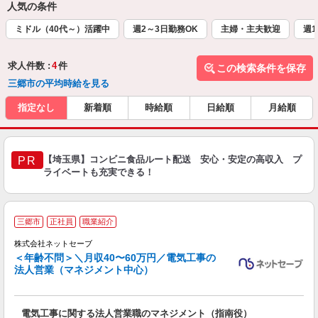
人気の条件
ミドル（40代～）活躍中
週2～3日勤務OK
主婦・主夫歓迎
週1
求人件数 :
4
件
この検索条件を保存
三郷市の平均時給を見る
指定なし
新着順
時給順
日給順
月給順
【埼玉県】コンビニ食品ルート配送 安心・安定の高収入 プ
PR
ライベートも充実できる！
三郷市
正社員
職業紹介
株式会社ネットセーブ
＜年齢不問＞＼月収40〜60万円／電気工事の
法人営業（マネジメント中心）
ど
m
電気工事に関する法人営業職のマネジメント（指南役）
入