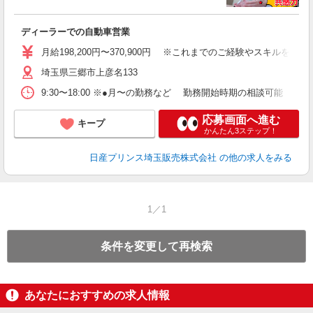
す
ディーラーでの自動車営業
月給198,200円〜370,900円 ※これまでのご経験やスキルを
埼玉県三郷市上彦名133
9:30〜18:00 ※●月〜の勤務など 勤務開始時期の相談可能
応募画面へ進む
キープ
かんたん3ステップ！
日産プリンス埼玉販売株式会社
の他の求人をみる
1／1
条件を変更して再検索
あなたにおすすめの求人情報