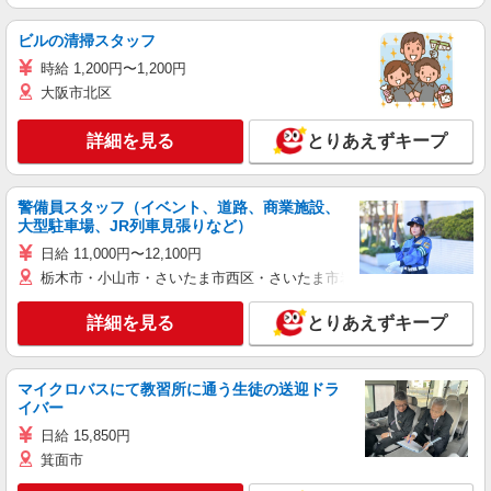
ビルの清掃スタッフ
時給 1,200円〜1,200円
大阪市北区
詳細を見る
とりあえずキープ
警備員スタッフ（イベント、道路、商業施設、
大型駐車場、JR列車見張りなど）
日給 11,000円〜12,100円
栃木市・小山市・さいたま市西区・さいたま市岩槻区・久喜市・蓮田
詳細を見る
とりあえずキープ
マイクロバスにて教習所に通う生徒の送迎ドラ
イバー
日給 15,850円
箕面市