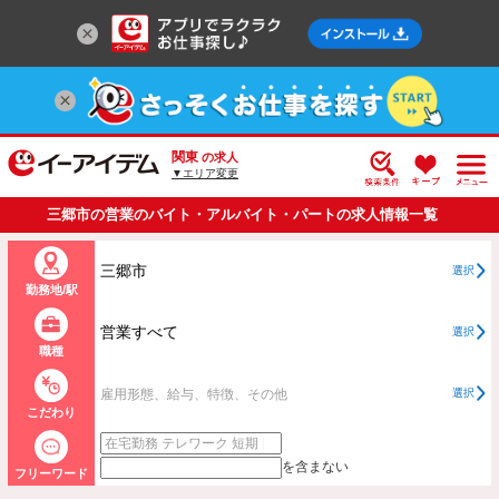
関東
の求人
▼エリア変更
三郷市の営業のバイト・アルバイト・パートの求人情報一覧
三郷市
選択
勤務地/駅
営業すべて
選択
職種
雇用形態、給与、特徴、その他
選択
こだわり
を含まない
フリーワード