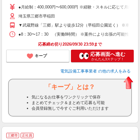
性
●月給制：400,000円〜600,000円 ※経験・スキルに応じて月給ア
職
埼玉県三郷市早稲田
全
イ
▼武蔵野線「三郷」駅より徒歩12分（早稲田公園近く） ※車通勤
●8：30〜17：30 （実働8時間） ※案件により出張の可能性あり 
制
応募締め切り2026/09/30 23:59まで
応募画面へ進む
キープ
かんたん3ステップ！
電気設備工事事業者
の他の求人をみる
「キープ」とは？
気になるお仕事をワンクリックで保存
まとめてチェック＆まとめて応募も可能
会員登録無しで今すぐご利用いただけます
三郷市
正社員