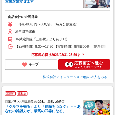
資格が活かせます
＜
食品会社の企画営業
ボ
年俸制400万円〜600万円（毎月分割支給）
埼玉県三郷市
JR武蔵野線「三郷駅」より徒歩1分
【勤務時間】8:30〜17:30 【実働時間】8時間00分 【勤務時間メ
応募締め切り2026/08/31 23:59まで
応募画面へ進む
キープ
かんたん3ステップ！
株式会社マイスター６０
の他の求人をみる
三郷市
正社員
日産プリンス埼玉販売株式会社 三郷八条橋店
客
「クルマを売る」より「信頼をつなぐ」－－あ
なたの雑談力が、最高の武器になる。
し