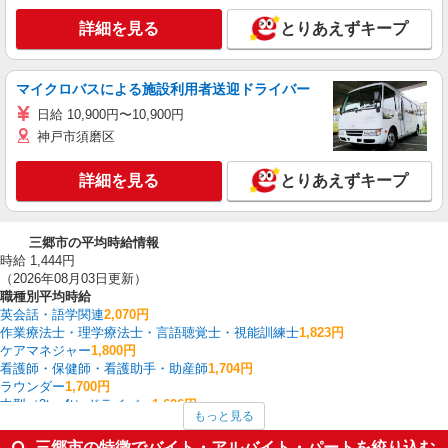
詳細を見る
とりあえずキープ
マイクロバスによる施設利用者送迎ドライバー
日給 10,900円〜10,900円
神戸市須磨区
詳細を見る
とりあえずキープ
三郷市の平均時給情報
時給 1,444円
（2026年08月03日更新）
職種別平均時給
英会話・語学関連
2,070円
作業療法士・理学療法士・言語聴覚士・視能訓練士
1,823円
ケアマネジャー
1,800円
看護師・保健師・看護助手・助産師
1,704円
ラウンダー
1,700円
中型（2t・4t）ドライバー
1,606円
もっと見る
フォークリフト
1,573円
家電・携帯販売
1,563円
三郷市の特徴でバイト・アルバイト・パートを絞り込む