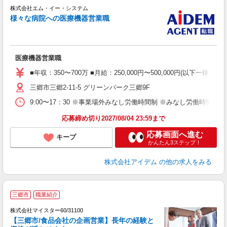
株式会社エム・イー・システム
様々な病院への医療機器営業職
を
医療機器営業職
■年収：350〜700万 ■月給：250,000円〜500,000円
三郷市三郷2-11-5 グリーンパーク三郷9F
9:00〜17：30 ※事業場外みなし労働時間制 ※みなし労働時間/日：
応募締め切り2027/08/04 23:59まで
応募画面へ進む
キープ
かんたん3ステップ！
株式会社アイデム
の他の求人をみる
三郷市
職業紹介
株式会社マイスター60/31100
【三郷市/食品会社の企画営業】長年の経験と