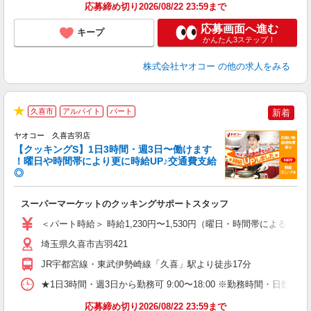
応募締め切り2026/08/22 23:59まで
応募画面へ進む
キープ
かんたん3ステップ！
株式会社ヤオコー
の他の求人をみる
久喜市
アルバイト
パート
新着
★
ヤオコー 久喜吉羽店
【クッキングS】1日3時間・週3日〜働けます
！曜日や時間帯により更に時給UP♪交通費支給
◎
ら
スーパーマーケットのクッキングサポートスタッフ
未
ア
＜パート時給＞ 時給1,230円〜1,530円（曜日・時間帯による） 
短
り
埼玉県久喜市吉羽421
JR宇都宮線・東武伊勢崎線「久喜」駅より徒歩17分
★1日3時間・週3日から勤務可 9:00〜18:00 ※勤務時間
応募締め切り2026/08/22 23:59まで