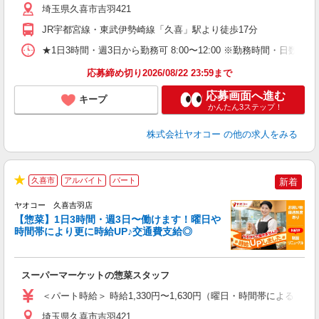
り
埼玉県久喜市吉羽421
JR宇都宮線・東武伊勢崎線「久喜」駅より徒歩17分
★1日3時間・週3日から勤務可 8:00〜12:00 ※勤務時間
応募締め切り2026/08/22 23:59まで
応募画面へ進む
キープ
かんたん3ステップ！
株式会社ヤオコー
の他の求人をみる
久喜市
アルバイト
パート
新着
★
ヤオコー 久喜吉羽店
【惣菜】1日3時間・週3日〜働けます！曜日や
時間帯により更に時給UP♪交通費支給◎
て
スーパーマーケットの惣菜スタッフ
未
ア
＜パート時給＞ 時給1,330円〜1,630円（曜日・時間帯による） 
短
り
埼玉県久喜市吉羽421