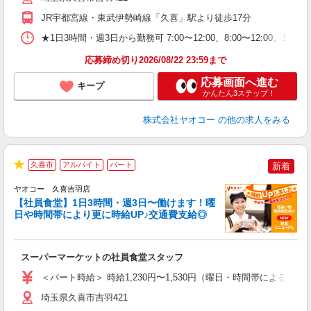
JR宇都宮線・東武伊勢崎線「久喜」駅より徒歩17分
★1日3時間・週3日から勤務可 7:00〜12:00、8:00〜12
応募締め切り2026/08/22 23:59まで
応募画面へ進む
キープ
かんたん3ステップ！
株式会社ヤオコー
の他の求人をみる
久喜市
アルバイト
パート
新着
★
ヤオコー 久喜吉羽店
【社員食堂】1日3時間・週3日〜働けます！曜
日や時間帯により更に時給UP♪交通費支給◎
O
お
スーパーマーケットの社員食堂スタッフ
未
ア
＜パート時給＞ 時給1,230円〜1,530円（曜日・時間帯による） 
短
り
埼玉県久喜市吉羽421