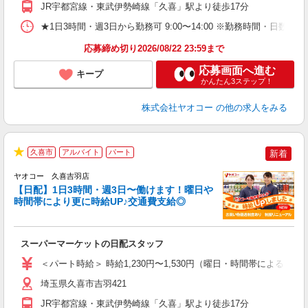
JR宇都宮線・東武伊勢崎線「久喜」駅より徒歩17分
★1日3時間・週3日から勤務可 9:00〜14:00 ※勤務時間
応募締め切り2026/08/22 23:59まで
応募画面へ進む
キープ
かんたん3ステップ！
株式会社ヤオコー
の他の求人をみる
久喜市
アルバイト
パート
新着
★
ヤオコー 久喜吉羽店
【日配】1日3時間・週3日〜働けます！曜日や
時間帯により更に時給UP♪交通費支給◎
ル
スーパーマーケットの日配スタッフ
未
ア
＜パート時給＞ 時給1,230円〜1,530円（曜日・時間帯による） 
短
り
埼玉県久喜市吉羽421
JR宇都宮線・東武伊勢崎線「久喜」駅より徒歩17分