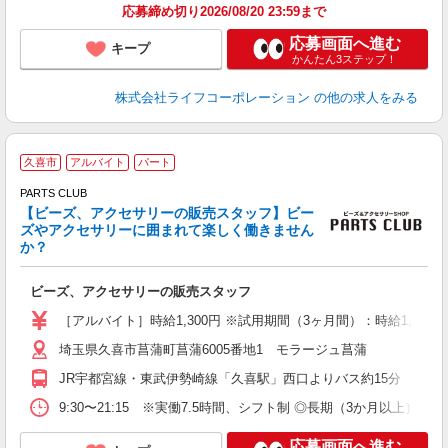
応募締め切り2026/08/20 23:59まで
応募画面へ進む
キープ
かんたん3ステップ！
株式会社ライフコーポレーション
の他の求人をみる
久喜市
アルバイト
パート
PARTS CLUB
【ビーズ、アクセサリーの販売スタッフ】ビー
ズやアクセサリーに囲まれて楽しく働きません
か？
ま
ビーズ、アクセサリーの販売スタッフ
未
ム
［アルバイト］時給1,300円 ※試用期間（3ヶ月間）：時給1,300円
埼玉県久喜市菖蒲町菖蒲6005番地1 モラージュ菖蒲
JR宇都宮線・東武伊勢崎線「久喜駅」西口よりバス約15分
9:30〜21:15 ※実働7.5時間、シフト制 ◎長期（3か月以上）
応募画面へ進む