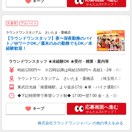
キープ
かんたん3ステップ！
＼
久喜市
アルバイト
ラウンドワンスタジアム さいたま・栗橋店
【ラウンドワンスタッフ】夜〜深夜勤務のバイ
勤
ト／WワークOK／週末のみの勤務でもOK／未
タ
経験歓迎！
...
ラウンドワンスタッフ ★未経験OK ★受付・精算・案内等
大
車
時給1200円〜 ※22時以降は時給1500円〜 高校1・2年：時給115
ラウンドワンスタジアム さいたま・栗橋店 （埼玉県久喜市小右衛
東武日光線「南栗橋駅」より徒歩17分 ★車・バイク通勤OK
◆下記時間帯で希望シフト制◆ 17:00〜翌7:00 金・土・日
応募画面へ進む
キープ
かんたん3ステップ！
株式会社ラウンドワンジャパン
の他の求人をみる