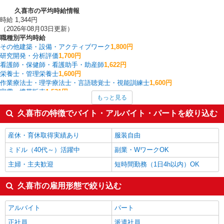
久喜市の平均時給情報
時給 1,344円
（2026年08月03日更新）
職種別平均時給
その他建築・設備・アクティブワーク
1,800円
研究開発・分析評価
1,700円
看護師・保健師・看護助手・助産師
1,622円
栄養士・管理栄養士
1,600円
作業療法士・理学療法士・言語聴覚士・視能訓練士
1,600円
家電・携帯販売
1,531円
もっと見る
その他介護・福祉
1,530円
フォークリフト
1,512円
久喜市の特徴でバイト・アルバイト・パートを絞り込む
介護職・ヘルパー
1,508円
板金・塗装・溶接
1,500円
産休・育休取得実績あり
服装自由
久喜市の他の職種の平均時給を見る
ミドル（40代～）活躍中
副業・WワークOK
主婦・主夫歓迎
短時間勤務（1日4h以内）OK
久喜市の雇用形態で絞り込む
アルバイト
パート
正社員
派遣社員