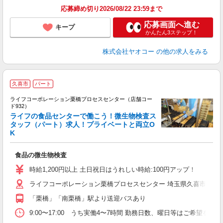
応募締め切り2026/08/22 23:59まで
応募画面へ進む
キープ
かんたん3ステップ！
株式会社ヤオコー
の他の求人をみる
久喜市
パート
ライフコーポレーション栗橋プロセスセンター（店舗コー
ド932）
ライフの食品センターで働こう！微生物検査ス
タッフ（パート）求人！プライベートと両立O
K
未
食品の微生物検査
～
2
時給1,200円以上 土日祝日はうれしい時給:100円アップ！
ライフコーポレーション栗橋プロセスセンター 埼玉県久喜市栗橋東6-
「栗橋」「南栗橋」駅より送迎バスあり
9:00〜17:00 うち実働4〜7時間 勤務日数、曜日等はご希望を伺