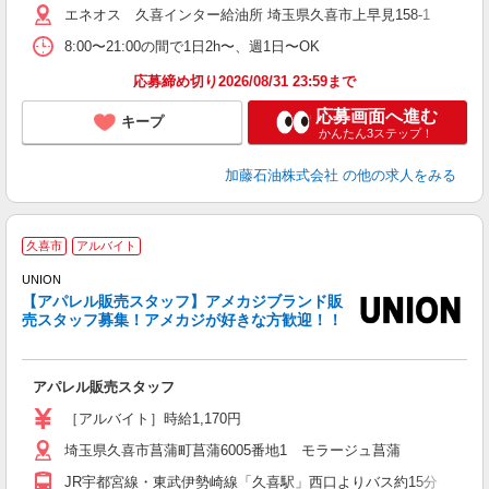
エネオス 久喜インター給油所 埼玉県久喜市上早見158-1
8:00〜21:00の間で1日2h〜、週1日〜OK
応募締め切り2026/08/31 23:59まで
応募画面へ進む
キープ
かんたん3ステップ！
加藤石油株式会社
の他の求人をみる
U
久喜市
アルバイト
未
UNION
週
【アパレル販売スタッフ】アメカジブランド販
シ
売スタッフ募集！アメカジが好きな方歓迎！！
K
アパレル販売スタッフ
［アルバイト］時給1,170円
埼玉県久喜市菖蒲町菖蒲6005番地1 モラージュ菖蒲
JR宇都宮線・東武伊勢崎線「久喜駅」西口よりバス約15分