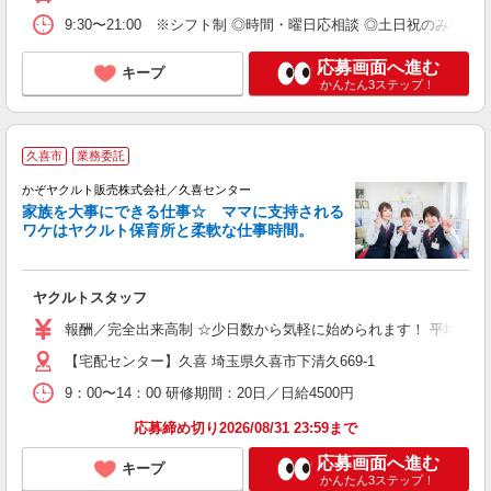
9:30〜21:00 ※シフト制 ◎時間・曜日応相談 ◎土日祝のみ可 ◎
応募画面へ進む
キープ
かんたん3ステップ！
久喜市
業務委託
かぞヤクルト販売株式会社／久喜センター
家族を大事にできる仕事☆ ママに支持される
ワケはヤクルト保育所と柔軟な仕事時間。
が
ヤクルトスタッフ
未
報酬／完全出来高制 ☆少日数から気軽に始められます！ 平均月収9
扶
【宅配センター】久喜 埼玉県久喜市下清久669-1
9：00〜14：00 研修期間：20日／日給4500円
応募締め切り2026/08/31 23:59まで
応募画面へ進む
キープ
かんたん3ステップ！