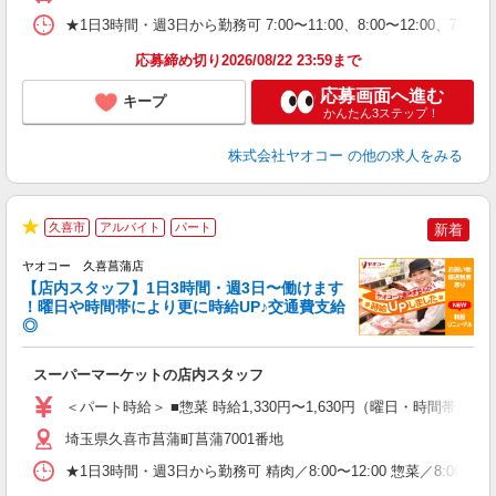
★1日3時間・週3日から勤務可 7:00〜11:00、8:00〜12
応募締め切り2026/08/22 23:59まで
応募画面へ進む
キープ
かんたん3ステップ！
株式会社ヤオコー
の他の求人をみる
久喜市
アルバイト
パート
新着
★
ヤオコー 久喜菖蒲店
【店内スタッフ】1日3時間・週3日〜働けます
！曜日や時間帯により更に時給UP♪交通費支給
◎
わ
スーパーマーケットの店内スタッフ
未
ア
＜パート時給＞ ■惣菜 時給1,330円〜1,630円（曜日・時間帯によ
短
り
埼玉県久喜市菖蒲町菖蒲7001番地
★1日3時間・週3日から勤務可 精肉／8:00〜12:00 惣菜／8:00