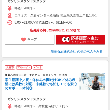
ガソリンスタンドスタッフ
未
ダ
時給1,200円〜
時
エネオス 久喜インター給油所 埼玉県久喜市上早見158-1
8:00〜21:00の間で1日2h〜、週1日〜OK
応募締め切り2026/08/31 23:59まで
応募画面へ進む
キープ
かんたん3ステップ！
加藤石油株式会社
の他の求人をみる
久喜市
アルバイト
パート
た
加藤石油株式会社 エネオス 久喜インター給油所
学生活躍中／夏・冬休みの間だけOK／休み希
望には柔軟に対応 未経験でも忙しくても安心
のサポート体制◎
っ
ガソリンスタンドスタッフ
未
ダ
時給1,200円〜 高校生時給1,150円〜
時