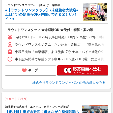
ラ
ラウンドワンスタジアム さいたま・栗橋店
●【ラウンドワンスタッフ】●未経験者大歓迎●
土日だけの勤務もOK●仲間ができる楽しいバ
ワ
イト●
s
大
ラウンドワンスタッフ ★未経験OK ★受付・精算・案内等
K
車
時給1200円〜 ※22時以降は時給1500円〜 高校1・2年：時給115
制
ラウンドワンスタジアム さいたま・栗橋店 （埼玉県久喜市小右衛
東武日光線「南栗橋駅」より徒歩17分 ★車・バイク通勤OK
◆下記時間帯で希望シフト制◆ 7:00〜翌7:00（曜日により異なる） 
応募画面へ進む
キープ
かんたん3ステップ！
株式会社ラウンドワンジャパン
の他の求人をみる
久喜市
正社員
加藤石油株式会社 エネオス 久喜インター給油所
【正社員】車好き歓迎！働きながら整備知識も