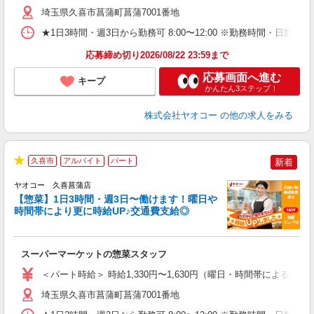
り
埼玉県久喜市菖蒲町菖蒲7001番地
★1日3時間・週3日から勤務可 8:00〜12:00 ※勤務時間
応募締め切り2026/08/22 23:59まで
応募画面へ進む
キープ
かんたん3ステップ！
株式会社ヤオコー
の他の求人をみる
久喜市
アルバイト
パート
新着
★
ヤオコー 久喜菖蒲店
【惣菜】1日3時間・週3日〜働けます！曜日や
時間帯により更に時給UP♪交通費支給◎
て
スーパーマーケットの惣菜スタッフ
未
ア
＜パート時給＞ 時給1,330円〜1,630円（曜日・時間帯による） 
短
り
埼玉県久喜市菖蒲町菖蒲7001番地