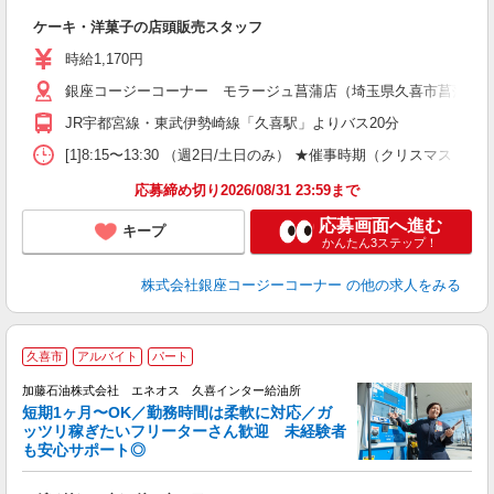
帰
ケーキ・洋菓子の店頭販売スタッフ
入
夫
時給1,170円
固
銀座コージーコーナー モラージュ菖蒲店（埼玉県久喜市菖蒲町菖蒲6
務
典
JR宇都宮線・東武伊勢崎線「久喜駅」よりバス20分
[1]8:15〜13:30 （週2日/土日のみ） ★催事時期（クリ
応募締め切り2026/08/31 23:59まで
応募画面へ進む
キープ
かんたん3ステップ！
株式会社銀座コージーコーナー
の他の求人をみる
久喜市
アルバイト
パート
加藤石油株式会社 エネオス 久喜インター給油所
短期1ヶ月〜OK／勤務時間は柔軟に対応／ガ
で
ッツリ稼ぎたいフリーターさん歓迎 未経験者
も安心サポート◎
フ