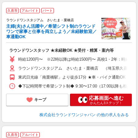
＼
久喜市
アルバイト
パート
験
ラウンドワンスタジアム さいたま・栗橋店
主婦(夫)さん活躍中／希望シフト制のラウンド
ワンで家事と仕事を両立しよう／未経験歓迎／
車通勤OK
い
ラウンドワンスタッフ ★未経験OK ★受付・精算・案内等
主
O
時給1200円〜 ※22時以降は時給1500円〜 高校1・2年：時給115
割
ラウンドワンスタジアム さいたま・栗橋店 （埼玉県久喜市小右衛
東武日光線「南栗橋駅」より徒歩17分 ★車・バイク通勤OK
◆下記時間帯で希望シフト制◆ 9:30〜17:00（17:00以降も
応募画面へ進む
キープ
かんたん3ステップ！
株式会社ラウンドワンジャパン
の他の求人をみる
＼
久喜市
アルバイト
大