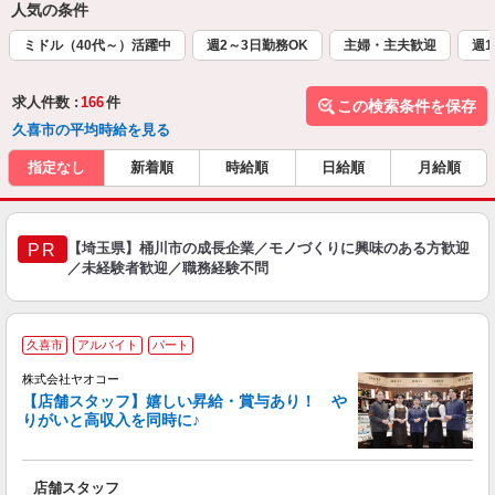
人気の条件
ミドル（40代～）活躍中
週2～3日勤務OK
主婦・主夫歓迎
週1
求人件数 :
166
件
この検索条件を保存
久喜市の平均時給を見る
指定なし
新着順
時給順
日給順
月給順
【埼玉県】桶川市の成長企業／モノづくりに興味のある方歓迎
PR
／未経験者歓迎／職務経験不問
久喜市
アルバイト
パート
株式会社ヤオコー
【店舗スタッフ】嬉しい昇給・賞与あり！ や
りがいと高収入を同時に♪
◆
会
店舗スタッフ
未