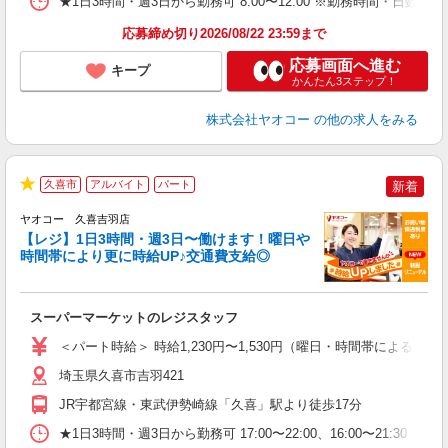
★1日3時間・週3日から勤務可 8:00〜12:00 ※勤務時間
応募締め切り2026/08/22 23:59まで
応募画面へ進む
キープ
かんたん3ステップ！
株式会社ヤオコー
の他の求人をみる
久喜市
アルバイト
パート
新着
★
ヤオコー 久喜吉羽店
【レジ】1日3時間・週3日〜働けます！曜日や
時間帯により更に時給UP♪交通費支給◎
境
に
スーパーマーケットのレジスタッフ
未
ア
＜パート時給＞ 時給1,230円〜1,530円（曜日・時間帯による） 
短
り
埼玉県久喜市吉羽421
JR宇都宮線・東武伊勢崎線「久喜」駅より徒歩17分
★1日3時間・週3日から勤務可 17:00〜22:00、16:00