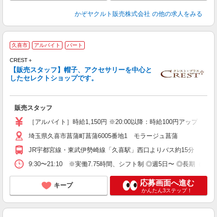
かぞヤクルト販売株式会社
の他の求人をみる
久喜市
アルバイト
パート
ま
CREST＋
経
【販売スタッフ】帽子、アクセサリーを中心と
方
したセレクトショップです。
費
販売スタッフ
［アルバイト］時給1,150円 ※20:00以降：時給100円アップ ※試
埼玉県久喜市菖蒲町菖蒲6005番地1 モラージュ菖蒲
JR宇都宮線・東武伊勢崎線「久喜駅」西口よりバス約15分
9:30〜21:10 ※実働7.75時間、シフト制 ◎週5日〜 ◎長期（3ヶ
応募画面へ進む
キープ
かんたん3ステップ！