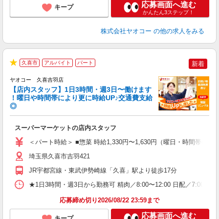
応募画面へ進む
キープ
かんたん3ステップ！
株式会社ヤオコー
の他の求人をみる
久喜市
アルバイト
パート
新着
★
ヤオコー 久喜吉羽店
【店内スタッフ】1日3時間・週3日〜働けます
！曜日や時間帯により更に時給UP♪交通費支給
◎
わ
スーパーマーケットの店内スタッフ
未
ア
＜パート時給＞ ■惣菜 時給1,330円〜1,630円（曜日・時間帯によ
短
り
埼玉県久喜市吉羽421
JR宇都宮線・東武伊勢崎線「久喜」駅より徒歩17分
★1日3時間・週3日から勤務可 精肉／8:00〜12:00 日配／7:00〜11:00
応募締め切り2026/08/22 23:59まで
応募画面へ進む
キープ