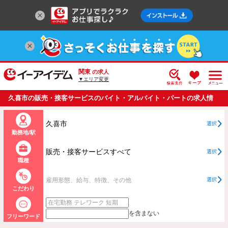
関東
の求人
▼エリア変更
久喜市の販売・接客サービスのバイト・アルバイト・パートの求人情
報一覧
久喜市
選択
勤務地/駅
販売・接客サービスすべて
選択
職種
雇用形態、給与、特徴、その他
選択
こだわり
を含まない
フリーワード