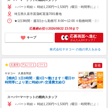
未
ア
＜パート時給＞ 時給1,230円〜1,530円（曜日・時間帯による） 
短
り
埼玉県久喜市菖蒲町菖蒲7001番地
★1日3時間・週3日から勤務可 8:00〜12:00 ※勤務時間
応募締め切り2026/08/22 23:59まで
応募画面へ進む
キープ
かんたん3ステップ！
株式会社ヤオコー
の他の求人をみる
久喜市
アルバイト
パート
新着
★
ヤオコー 久喜吉羽店
【精肉】1日3時間・週3日〜働けます！曜日や
時間帯により更に時給UP♪交通費支給◎
店
スーパーマーケットの精肉スタッフ
未
ア
＜パート時給＞ 時給1,230円〜1,530円（曜日・時間帯による） 
短