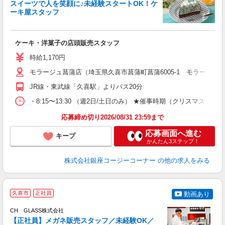
スイーツで人を笑顔に♪未経験スタートOK！ケ
ーキ屋スタッフ
す
ケーキ・洋菓子の店頭販売スタッフ
入
リ
時給1,170円
し
モラージュ菖蒲店（埼玉県久喜市菖蒲町菖蒲6005-1 モラージュ
3
業
JR線・東武線「久喜駅」よりバス20分
・8:15〜13:30 （週2日/土日のみ） ★催事時期（クリス
応募締め切り2026/08/31 23:59まで
応募画面へ進む
キープ
かんたん3ステップ！
株式会社銀座コージーコーナー
の他の求人をみる
活
久喜市
正社員
動画あり
CH GLASS株式会社
【正社員】メガネ販売スタッフ／未経験OK／