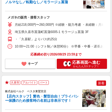
ノルマなし／転勤なし／モラージュ菖蒲
型
メガネの販売・接客スタッフ
入
第
月給218,000円〜260,000円 ※経験・能力考慮 ・未経験：月給21
フ
イ
埼玉県久喜市菖蒲町菖蒲6005-1 モラージュ菖蒲 3F
社
・「久喜駅」よりバス約25分
10:00〜21:00（シフト制／休憩90分） ※早番・中番・遅番あり
応募締め切り2026/08/29 23:59まで
応募画面へ進む
キープ
かんたん3ステップ！
久喜市
アルバイト
パート
新着
★
株式会社ベルク ベスタ東鷲宮店
【店内スタッフ】髪色・髪型自由！プライバシ
ー保護のため接客時の名前は非表示です！
の
は
り