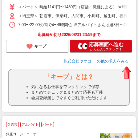
短
＜パート＞ 時給1141円〜1430円（店舗・職種による） ★時間帯
＜埼玉県＞ 朝霞市、伊奈町、入間市、小川町、越生町、春日部市
7:00〜22:00の間で4〜8時間位 ※アルバイトさんは週3日〜O
応募締め切り2026/08/31 23:59まで
応募画面へ進む
キープ
かんたん3ステップ！
株式会社ヤオコー
の他の求人をみる
「キープ」とは？
気になるお仕事をワンクリックで保存
まとめてチェック＆まとめて応募も可能
会員登録無しで今すぐご利用いただけます
久喜市
アルバイト
パート
銀座コージーコーナー