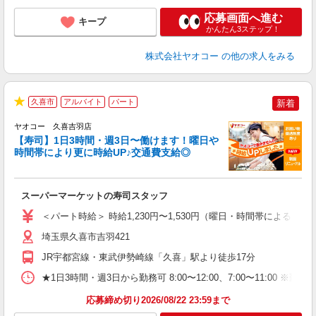
応募画面へ進む
キープ
かんたん3ステップ！
株式会社ヤオコー
の他の求人をみる
久喜市
アルバイト
パート
新着
★
ヤオコー 久喜吉羽店
【寿司】1日3時間・週3日〜働けます！曜日や
時間帯により更に時給UP♪交通費支給◎
指
スーパーマーケットの寿司スタッフ
未
ア
＜パート時給＞ 時給1,230円〜1,530円（曜日・時間帯による） 
短
り
埼玉県久喜市吉羽421
JR宇都宮線・東武伊勢崎線「久喜」駅より徒歩17分
★1日3時間・週3日から勤務可 8:00〜12:00、7:00〜1
応募締め切り2026/08/22 23:59まで