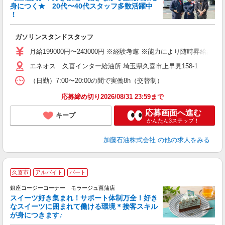
身につく★ 20代〜40代スタッフ多数活躍中
！
回
ガソリンスタンドスタッフ
未
ア
月給199000円〜243000円 ※経験考慮 ※能力により随時昇給
通
エネオス 久喜インター給油所 埼玉県久喜市上早見158-1
（日勤）7:00〜20:00の間で実働8h（交替制）
応募締め切り2026/08/31 23:59まで
応募画面へ進む
キープ
かんたん3ステップ！
加藤石油株式会社
の他の求人をみる
久喜市
アルバイト
パート
銀座コージーコーナー モラージュ菖蒲店
スイーツ好き集まれ！サポート体制万全！好き
なスイーツに囲まれて働ける環境＊接客スキル
＼
が身につきます♪