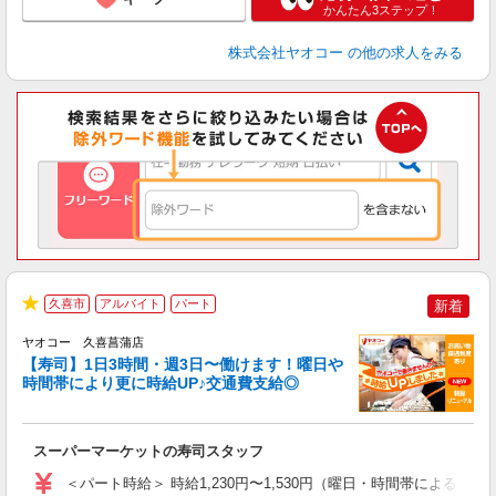
かんたん3ステップ！
株式会社ヤオコー
の他の求人をみる
久喜市
アルバイト
パート
新着
★
ヤオコー 久喜菖蒲店
【寿司】1日3時間・週3日〜働けます！曜日や
時間帯により更に時給UP♪交通費支給◎
指
スーパーマーケットの寿司スタッフ
未
ア
＜パート時給＞ 時給1,230円〜1,530円（曜日・時間帯による） 
短