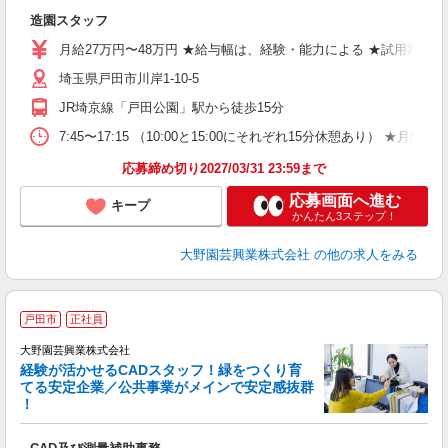
き
造園スタッフ
月給27万円〜48万円 ★給与幅は、経験・能力による ★試用期間3
埼玉県戸田市川岸1-10-5
JR埼京線「戸田公園」駅から徒歩15分
7:45〜17:15 （10:00と15:00にそれぞれ15分休憩あ
応募締め切り2027/03/31 23:59まで
応募画面へ進む
キープ
かんたん3ステップ！
大野園芸興業株式会社
の他の求人をみる
戸田市
正社員
を
大野園芸興業株式会社
経験が活かせるCADスタッフ！緑をつくり育
てる安定企業／公共事業がメインで安定感抜群
！
る