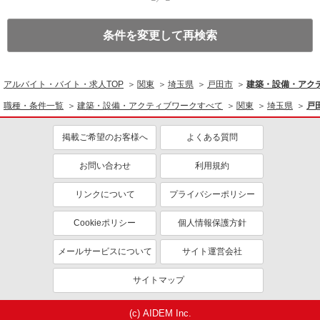
条件を変更して再検索
アルバイト・バイト・求人TOP
関東
埼玉県
戸田市
建築・設備・アク
職種・条件一覧
建築・設備・アクティブワークすべて
関東
埼玉県
戸
掲載ご希望のお客様へ
よくある質問
お問い合わせ
利用規約
リンクについて
プライバシーポリシー
Cookieポリシー
個人情報保護方針
メールサービスについて
サイト運営会社
サイトマップ
(c) AIDEM Inc.