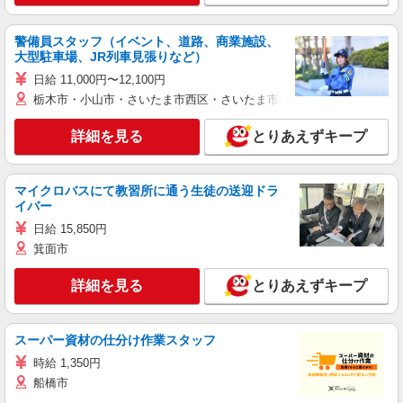
警備員スタッフ（イベント、道路、商業施設、
大型駐車場、JR列車見張りなど）
日給 11,000円〜12,100円
栃木市・小山市・さいたま市西区・さいたま市岩槻区・久喜市・蓮田
詳細を見る
とりあえずキープ
マイクロバスにて教習所に通う生徒の送迎ドラ
イバー
日給 15,850円
箕面市
詳細を見る
とりあえずキープ
スーパー資材の仕分け作業スタッフ
時給 1,350円
船橋市