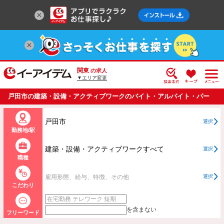
関東
の求人
▼エリア変更
戸田市の建築・設備・アクティブワークのバイト・アルバイト・パー
トの求人情報一覧
戸田市
選択
勤務地/駅
建築・設備・アクティブワークすべて
選択
職種
雇用形態、給与、特徴、その他
選択
こだわり
を含まない
フリーワード