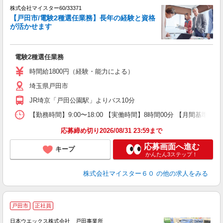
株式会社マイスター60/33371
【戸田市/電験2種選任業務】長年の経験と資格
が活かせます
＜
電験2種選任業務
高
時間給1800円（経験・能力による）
埼玉県戸田市
JR埼京「戸田公園駅」よりバス10分
【勤務時間】9:00〜18:00 【実働時間】8時間00分 【月間基準労働
応募締め切り2026/08/31 23:59まで
応募画面へ進む
キープ
かんたん3ステップ！
株式会社マイスター６０
の他の求人をみる
戸田市
正社員
日本ウエックス株式会社 戸田事業所