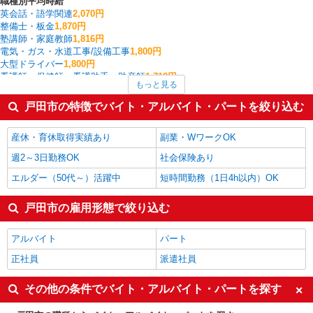
職種別平均時給
英会話・語学関連
2,070円
整備士・板金
1,870円
塾講師・家庭教師
1,816円
電気・ガス・水道工事/設備工事
1,800円
大型ドライバー
1,800円
看護師・保健師・看護助手・助産師
1,712円
もっと見る
家事代行
1,700円
家電・携帯販売
1,650円
戸田市の特徴でバイト・アルバイト・パートを絞り込む
中型（2t・4t）ドライバー
1,646円
板金・塗装・溶接
1,600円
産休・育休取得実績あり
副業・WワークOK
戸田市の他の職種の平均時給を見る
週2～3日勤務OK
社会保険あり
エルダー（50代～）活躍中
短時間勤務（1日4h以内）OK
戸田市の雇用形態で絞り込む
アルバイト
パート
正社員
派遣社員
その他の条件でバイト・アルバイト・パートを探す