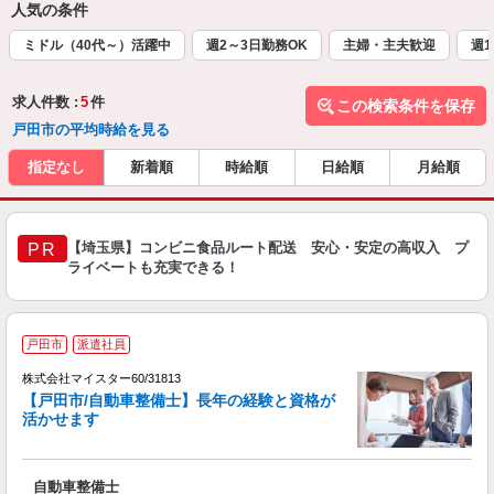
人気の条件
ミドル（40代～）活躍中
週2～3日勤務OK
主婦・主夫歓迎
週1
求人件数 :
5
件
この検索条件を保存
戸田市の平均時給を見る
指定なし
新着順
時給順
日給順
月給順
【埼玉県】コンビニ食品ルート配送 安心・安定の高収入 プ
PR
ライベートも充実できる！
戸田市
派遣社員
株式会社マイスター60/31813
【戸田市/自動車整備士】長年の経験と資格が
活かせます
＜
自動車整備士
高