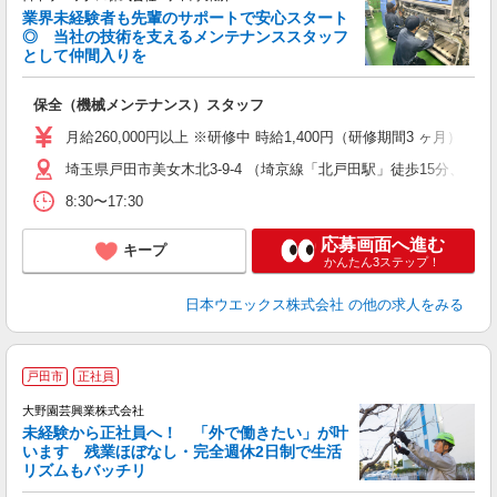
業界未経験者も先輩のサポートで安心スタート
◎ 当社の技術を支えるメンテナンススタッフ
として仲間入りを
れ
保全（機械メンテナンス）スタッフ
月給260,000円以上 ※研修中 時給1,400円（研修期間3 ヶ月）
埼玉県戸田市美女木北3-9-4 （埼京線「北戸田駅」徒歩15分、
8:30〜17:30
応募画面へ進む
キープ
かんたん3ステップ！
日本ウエックス株式会社
の他の求人をみる
戸田市
正社員
大野園芸興業株式会社
未経験から正社員へ！ 「外で働きたい」が叶
います 残業ほぼなし・完全週休2日制で生活
リズムもバッチリ