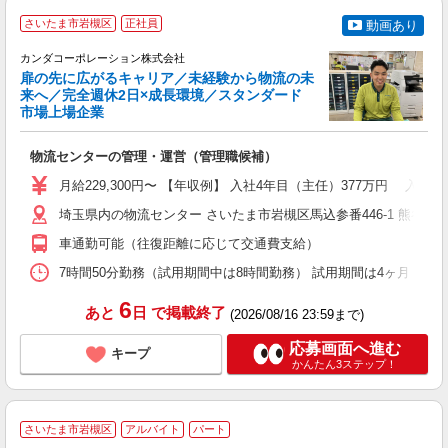
さいたま市岩槻区
正社員
動画あり
カンダコーポレーション株式会社
扉の先に広がるキャリア／未経験から物流の未
来へ／完全週休2日×成長環境／スタンダード
成
市場上場企業
真
物流センターの管理・運営（管理職候補）
入
問
月給229,300円〜 【年収例】 入社4年目（主任）377万円 入社6
2
埼玉県内の物流センター さいたま市岩槻区馬込参番446-1 熊谷市大字中
車通勤可能（往復距離に応じて交通費支給）
修
7時間50分勤務（試用期間中は8時間勤務） 試用期間は4ヶ月 シフト制（勤
6
あと
日
で掲載終了
(2026/08/16 23:59まで)
応募画面へ進む
キープ
かんたん3ステップ！
さいたま市岩槻区
アルバイト
パート