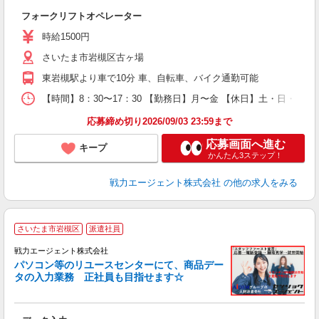
あ
フォークリフトオペレーター
時給1500円
さいたま市岩槻区古ヶ場
東岩槻駅より車で10分 車、自転車、バイク通勤可能
【時間】8：30〜17：30 【勤務日】月〜金 【休日】土・日・祝
応募締め切り2026/09/03 23:59まで
応募画面へ進む
キープ
かんたん3ステップ！
戦力エージェント株式会社
の他の求人をみる
さいたま市岩槻区
派遣社員
も
戦力エージェント株式会社
履
パソコン等のリユースセンターにて、商品デー
ブ
タの入力業務 正社員も目指せます☆
あ