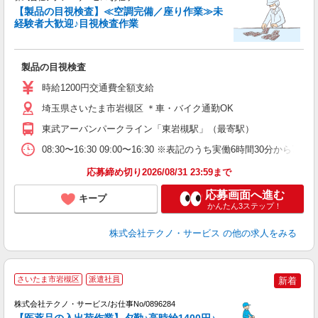
【製品の目視検査】≪空調完備／座り作業≫未
経験者大歓迎♪目視検査作業
遣
製品の目視検査
履
ミ
時給1200円交通費全額支給
休
援
埼玉県さいたま市岩槻区 ＊車・バイク通勤OK
東武アーバンパークライン「東岩槻駅」（最寄駅）
08:30〜16:30 09:00〜16:30 ※表記のうち実働6時間30
応募締め切り2026/08/31 23:59まで
応募画面へ進む
キープ
かんたん3ステップ！
株式会社テクノ・サービス
の他の求人をみる
さいたま市岩槻区
派遣社員
新着
っ
株式会社テクノ・サービス/お仕事No/0896284