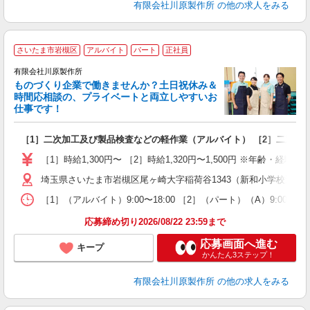
有限会社川原製作所
の他の求人をみる
さいたま市岩槻区
アルバイト
パート
正社員
有限会社川原製作所
ものづくり企業で働きませんか？土日祝休み＆
時間応相談の、プライベートと両立しやすいお
仕事です！
に
［1］二次加工及び製品検査などの軽作業（アルバイト） ［2］二次加
入
躍
［1］時給1,300円〜 ［2］時給1,320円〜1,500円 ※年齢・経験
煙
埼玉県さいたま市岩槻区尾ヶ崎大字稲荷谷1343（新和小学校近く
保
［1］（アルバイト）9:00〜18:00 ［2］（パート）（A）9:00〜
応募締め切り2026/08/22 23:59まで
応募画面へ進む
キープ
かんたん3ステップ！
有限会社川原製作所
の他の求人をみる