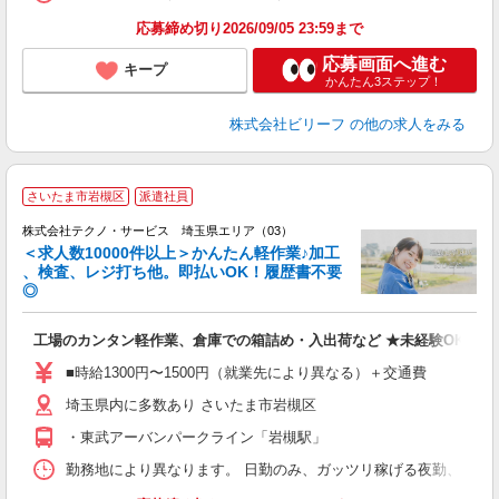
交
応募締め切り2026/09/05 23:59まで
応募画面へ進む
キープ
かんたん3ステップ！
株式会社ビリーフ
の他の求人をみる
≪
さいたま市岩槻区
派遣社員
株式会社テクノ・サービス 埼玉県エリア（03）
＜求人数10000件以上＞かんたん軽作業♪加工
、検査、レジ打ち他。即払いOK！履歴書不要
◎
お
工場のカンタン軽作業、倉庫での箱詰め・入出荷など ★未経験OKのお
未
ア
■時給1300円〜1500円（就業先により異なる）＋交通費
の
埼玉県内に多数あり さいたま市岩槻区
・東武アーバンパークライン「岩槻駅」
勤務地により異なります。 日勤のみ、ガッツリ稼げる夜勤、シフトによる交