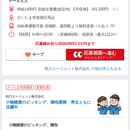
データ入力
時給1400円 別途交通費(規定内) 【月収例】 241,500円 ※20日
さいたま市岩槻区馬込
自転車通勤可能 岩槻駅、蓮田駅より無料送迎バスあり JR「蓮田駅
【時間】9:00〜18:00 （実働8時間） 残業有（最大1日2時
応募締め切り2026/09/03 23:59まで
応募画面へ進む
キープ
かんたん3ステップ！
戦力エージェント株式会社
の他の求人をみる
さいたま市岩槻区
派遣社員
戦力エージェント株式会社
履
小物雑貨のピッキング、梱包業務 男女ともに
ブ
活躍中
あ
小物雑貨のピッキング、梱包