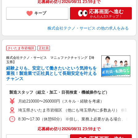
応募締め切り2026/08/31 23:59まで
応募画面へ進む
キープ
かんたん3ステップ！
株式会社テクノ・サービス
の他の求人をみる
さいたま市岩槻区
正社員
株式会社テクノ・サービス マニュファクチャリング【埼
玉県】
経験よりも、安定して働きたいという気持ちを
重視！製造業で正社員として長期安定を叶える
チャンス
く
入
製造スタッフ（組立・加工・目視検査・機械操作など）
未
あ
月給210000〜260000円（スキル・経験を考慮）
遣
埼玉県さいたま市岩槻区 （他にも埼玉県内に多数あり） ※勤務地
8:30〜17:30（休憩60分） ※但し、業務上必要がある場合
応募締め切り2026/08/31 23:59まで