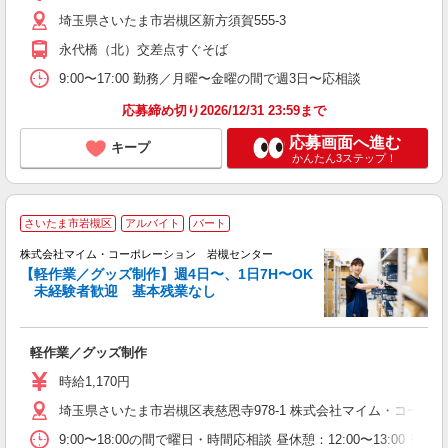
埼玉県さいたま市岩槻区新方須賀555-3
永代橋（北）交差点すぐそば
9:00〜17:00 勤務／月曜〜金曜の間で週3日〜応相談
応募締め切り2026/12/31 23:59まで
応募画面へ進む
キープ
かんたん3ステップ！
さいたま市岩槻区
アルバイト
パート
株式会社マイム・コーポレーション 岩槻センター
【軽作業／グッズ制作】週4日〜、1日7H〜OK
未経験者歓迎 基本残業なし
私
軽作業／グッズ制作
時給1,170円
埼玉県さいたま市岩槻区表慈恩寺978-1 株式会社マイム・コーポ
9:00〜18:00の間で曜日・時間応相談 昼休憩：12:00〜13:00 ※週