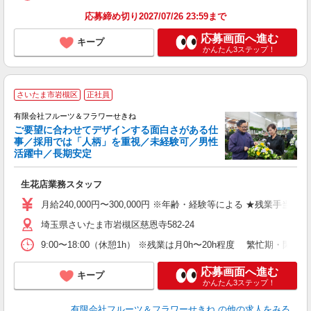
応募締め切り2027/07/26 23:59まで
応募画面へ進む
キープ
かんたん3ステップ！
さいたま市岩槻区
正社員
有限会社フルーツ＆フラワーせきね
ご要望に合わせてデザインする面白さがある仕
事／採用では「人柄」を重視／未経験可／男性
活躍中／長期安定
す
生花店業務スタッフ
月給240,000円〜300,000円 ※年齢・経験等による ★残業手
埼玉県さいたま市岩槻区慈恩寺582-24
9:00〜18:00（休憩1h） ※残業は月0h〜20h程度 繁忙期
応募画面へ進む
キープ
かんたん3ステップ！
有限会社フルーツ＆フラワーせきね
の他の求人をみる