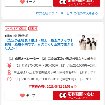
応募画面へ進む
キープ
かんたん3ステップ！
株式会社テクノ・サービス
の他の求人をみる
さいたま市岩槻区
正社員
有限会社川原製作所
【安定の正社員！成形・加工・検査スタッフ】
資格・経験不問です。ものづくり企業で働きま
せんか！
気
入
［1］成形オペレーター ［2］二次加工及び製品検査などの軽作業
問
O
［1］月給270,000円〜380,000円 ［2］月給220,000円〜270,
研
埼玉県さいたま市岩槻区尾ヶ崎大字稲荷谷1343（新和小学校近く
［1］9:00〜18:00／14:00〜23:00（休憩90分） ［2］9:00〜18:0
応募締め切り2026/08/22 23:59まで
応募画面へ進む
キープ
かんたん3ステップ！