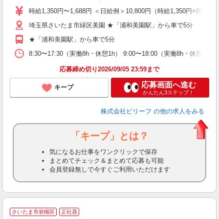
ル
時給1,350円〜1,688円 ＜日給例＞10,800円（時給1,350円×8h）
払
埼玉県さいたま市緑区美園 ★「浦和美園駅」から車で5分
残
★「浦和美園駅」から車で5分
8:30〜17:30（実働8h・休憩1h） 9:00〜18:00（実働8h・休憩
応募締め切り2026/09/05 23:59まで
応募画面へ進む
キープ
かんたん3ステップ！
株式会社ビリーフ
の他の求人をみる
「キープ」とは？
気になるお仕事をワンクリックで保存
まとめてチェック＆まとめて応募も可能
会員登録無しで今すぐご利用いただけます
さいたま市岩槻区
正社員