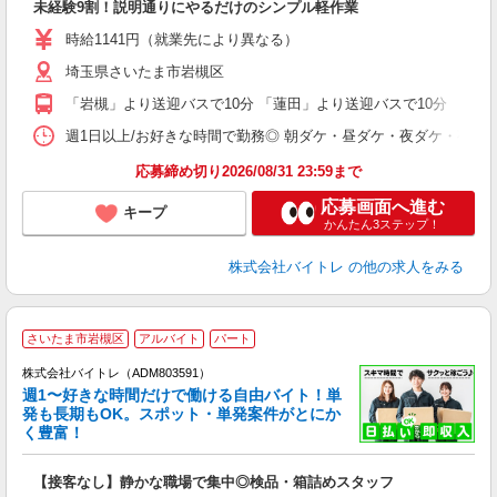
未経験9割！説明通りにやるだけのシンプル軽作業
即
活
時給1141円（就業先により異なる）
（
埼玉県さいたま市岩槻区
短
K
「岩槻」より送迎バスで10分 「蓮田」より送迎バスで10分
日
髪
週1日以上/お好きな時間で勤務◎ 朝ダケ・昼ダケ・夜ダケ・夜勤など、 ご自
応募締め切り2026/08/31 23:59まで
応募画面へ進む
キープ
かんたん3ステップ！
株式会社バイトレ
の他の求人をみる
さいたま市岩槻区
アルバイト
パート
株式会社バイトレ（ADM803591）
週1〜好きな時間だけで働ける自由バイト！単
発も長期もOK。スポット・単発案件がとにか
も
く豊富！
気
【接客なし】静かな職場で集中◎検品・箱詰めスタッフ
即