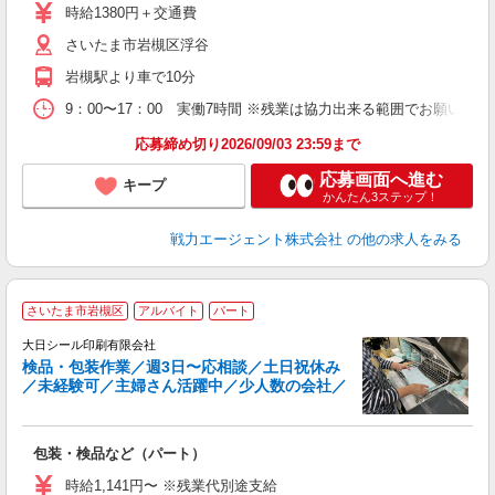
時給1380円＋交通費
さいたま市岩槻区浮谷
岩槻駅より車で10分
9：00〜17：00 実働7時間 ※残業は協力出来る範囲でお願いし
応募締め切り2026/09/03 23:59まで
応募画面へ進む
キープ
かんたん3ステップ！
戦力エージェント株式会社
の他の求人をみる
さいたま市岩槻区
アルバイト
パート
大日シール印刷有限会社
検品・包装作業／週3日〜応相談／土日祝休み
さ
／未経験可／主婦さん活躍中／少人数の会社／
だ
包装・検品など（パート）
自
時給1,141円〜 ※残業代別途支給