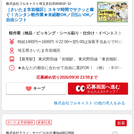
の
株式会社フルキャスト埼玉支社/EA0401F-3J
活
［さいたま市岩槻区］スキマ時間でサクッと稼
間
ぐ！カンタン軽作業★未経験OK／日払いOK／
る
自由シフト
払
? 
軽作業（検品・ピッキング・シール貼り・仕分け・イベントスタッフ 
友
リ
時給1400円〜1600円 ※22:00〜翌5:00は深夜手当ありで時給U
～
埼玉県さいたま市岩槻区
り
以
【最寄駅】 東武野田線「岩槻駅」 東武野田線「東岩槻駅」
勤
車
★あなたの都合に合わせて自由に選択OK！ （例） ・9:00〜12:00 ・9:0
支
応募締め切り2026/09/30 23:59まで
応募画面へ進む
キープ
かんたん3ステップ！
株式会社フルキャスト
の他の求人をみる
さいたま市岩槻区
派遣社員
新着
株式会社テクノ・サービス/お仕事No/0817858