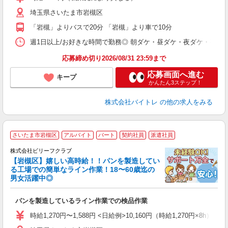
（
埼玉県さいたま市岩槻区
短
K
「岩槻」よりバスで20分 「岩槻」より車で10分
日
髪
週1日以上/お好きな時間で勤務◎ 朝ダケ・昼ダケ・夜ダケ・夜勤など、 ご自
応募締め切り2026/08/31 23:59まで
応募画面へ進む
キープ
かんたん3ステップ！
株式会社バイトレ
の他の求人をみる
さいたま市岩槻区
アルバイト
パート
契約社員
派遣社員
株式会社ビリーフクラブ
【岩槻区】嬉しい高時給！！パンを製造してい
O
る工場での簡単なライン作業！18〜60歳迄の
お
男女活躍中◎
入
験
パンを製造しているライン作業での検品作業
婦
～
時給1,270円〜1,588円 <日給例>10,160円（時給1,270円×8h） 
禁