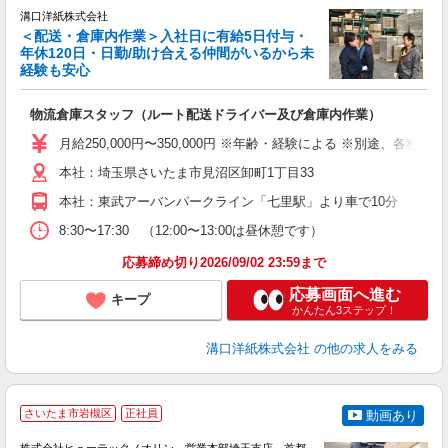
溝口洋紙株式会社
＜配送・倉庫内作業＞入社日に有給5日付与・
年休120日・日勤/助け合える仲間がいるから未
経験も安心
し
物流倉庫スタッフ（ルート配送ドライバー及び倉庫内作業）
ボ
月給250,000円〜350,000円 ※年齢・経験による ※別途、
本社：埼玉県さいたま市見沼区卸町1丁目33
本社：東武アーバンパークライン「七里駅」より車で10分
8:30〜17:30 （12:00〜13:00は昼休憩です）
応募締め切り2026/09/02 23:59まで
応募画面へ進む
キープ
かんたん3ステップ！
溝口洋紙株式会社
の他の求人をみる
初
さいたま市岩槻区
正社員
動画あり
・