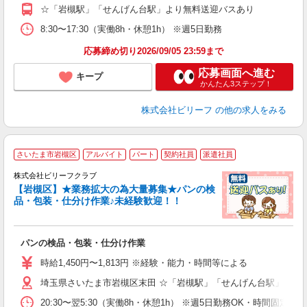
り
☆「岩槻駅」「せんげん台駅」より無料送迎バスあり
交
8:30〜17:30（実働8h・休憩1h） ※週5日勤務
応募締め切り2026/09/05 23:59まで
応募画面へ進む
キープ
かんたん3ステップ！
株式会社ビリーフ
の他の求人をみる
さいたま市岩槻区
アルバイト
パート
契約社員
派遣社員
株式会社ビリーフクラブ
心
【岩槻区】★業務拡大の為大量募集★パンの検
リ
品・包装・仕分け作業♪未経験歓迎！！
て
入
パンの検品・包装・仕分け作業
た
第
時給1,450円〜1,813円 ※経験・能力・時間等による
ブ
埼玉県さいたま市岩槻区末田 ☆「岩槻駅」「せんげん台駅」より
払
り
20:30〜翌5:30（実働8h・休憩1h） ※週5日勤務OK・時間固定