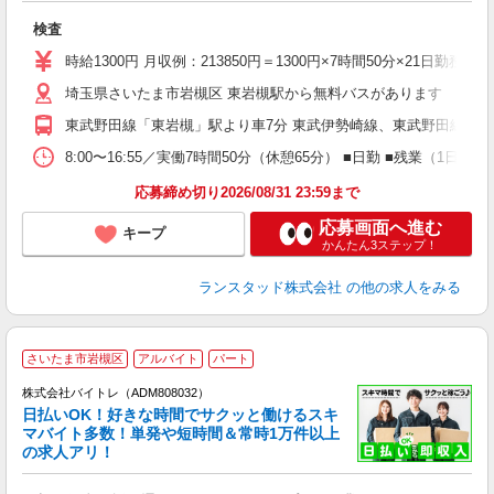
5
検査
未
時給1300円 月収例：213850円＝1300円×7時間50分×21
埼玉県さいたま市岩槻区 東岩槻駅から無料バスがあります
東武野田線「東岩槻」駅より車7分 東武伊勢崎線、東武野田線「春
8:00〜16:55／実働7時間50分（休憩65分） ■日勤 ■残業
応募締め切り2026/08/31 23:59まで
応募画面へ進む
キープ
かんたん3ステップ！
ランスタッド株式会社
の他の求人をみる
さいたま市岩槻区
アルバイト
パート
株式会社バイトレ（ADM808032）
く
日払いOK！好きな時間でサクッと働けるスキ
マバイト多数！単発や短時間＆常時1万件以上
☆
の求人アリ！
験