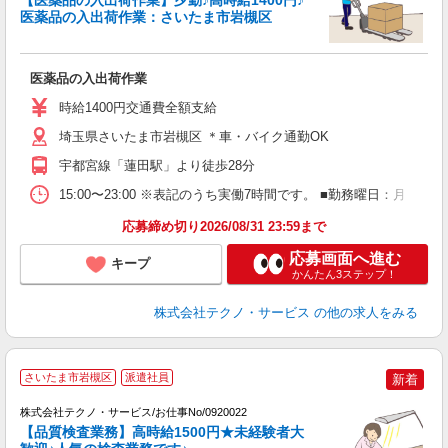
【医薬品の入出荷作業】夕勤♪高時給1400円♪
医薬品の入出荷作業：さいたま市岩槻区
仕
医薬品の入出荷作業
履
ミ
時給1400円交通費全額支給
休
援
埼玉県さいたま市岩槻区 ＊車・バイク通勤OK
宇都宮線「蓮田駅」より徒歩28分
15:00〜23:00 ※表記のうち実働7時間です。 ■勤務曜日：月
応募締め切り2026/08/31 23:59まで
応募画面へ進む
キープ
かんたん3ステップ！
株式会社テクノ・サービス
の他の求人をみる
製
さいたま市岩槻区
派遣社員
新着
株式会社テクノ・サービス/お仕事No/0920022
【品質検査業務】高時給1500円★未経験者大
よ