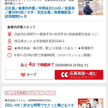
株式会社ヒューテックノオリン 営業本部埼玉支店 首都
が
圏共配センター
正社員／倉庫内作業／年間休日114日／送迎有
／賞与年2回／大手・安定企業／異業種歓迎／
試用期間3ヶ月
簡
入
倉庫内作業スタッフ
活
勤
月給252,000円〜+家族手当+住宅手当+別途残業代支給 ※試用期
貸
埼玉県さいたま市岩槻区長宮1544-1
★東武各線「春日部」駅より送迎バスあり！ ★車通勤可
9:00〜23:00の間で実働8時間 （※ローテンション勤務）
4
あと
日
で掲載終了
(2026/08/14 23:59まで)
応募画面へ進む
キープ
かんたん3ステップ！
さいたま市岩槻区
アルバイト
パート
株式会社バイトレ（ADM819401GT01）
く
日払いOK！好きな時間でサクッと働けるスキ