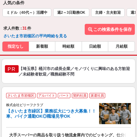
人気の条件
ミドル（40代～）活躍中
週2～3日勤務OK
主婦・主夫歓迎
週1
求人件数 :
31
件
この検索条件を保存
さいたま市岩槻区の平均時給を見る
指定なし
新着順
時給順
日給順
月給順
【埼玉県】桶川市の成長企業／モノづくりに興味のある方歓迎
PR
／未経験者歓迎／職務経験不問
さいたま市岩槻区
アルバイト
パート
契約社員
派遣社員
が
株式会社ビリーフクラブ
【さいたま市緑区】業務拡大につき大募集！！
車、バイク通勤OK◎職場見学OK
ま
即
未
大手スーパーの商品を取り扱う物流倉庫内でのピッキング、仕分け作業
性