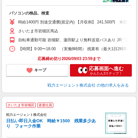
あ
パソコンの検品、検査
時給1400円 別途交通費(規定内) 【月収例】 241,500円 ※20日
さいたま市岩槻区馬込
自転車通勤可能 岩槻駅、蓮田駅より無料送迎バスあり JR「蓮田駅
【時間】9:00〜18:00 （実働8時間） 残業有（最大1日2時間
応募締め切り2026/09/03 23:59まで
応募画面へ進む
キープ
かんたん3ステップ！
戦力エージェント株式会社
の他の求人をみる
さいたま市岩槻区
派遣社員
戦力エージェント株式会社
い
日払い即日入金OK 時給￥1500 残業多少あ
履
り フォーク作業
ブ