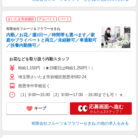
さいたま市岩槻区
アルバイト
パート
有限会社フルーツ＆フラワーせきね
内勤／お花／週3日〜／時間帯も選べます／家
庭やプライベートと両立／未経験可／車通勤可
／扶養内勤務可／
季
お花などを取り扱う内勤スタッフ
時給1,150円 （★日曜日は時給1,250円！）
埼玉県さいたま市岩槻区慈恩寺582-24
慈恩寺中学校近く
［1］9:00〜15:00 ［2］9:00〜17:00 ・16:00ま
応募画面へ進む
キープ
かんたん3ステップ！
有限会社フルーツ＆フラワーせきね
の他の求人をみる