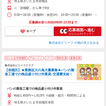
埼玉県さいたま市岩槻区
0
☆「岩槻駅」から車で8分
9:00〜18:00（実働8H・休憩1H） 14:00〜23:00（実働8H・休憩
応募締め切り2026/09/05 23:59まで
応募画面へ進む
キープ
かんたん3ステップ！
株式会社ビリーフ
の他の求人をみる
さいたま市岩槻区
アルバイト
パート
契約社員
派遣社員
株式会社ビリーフクラブ
心
【岩槻区】★業務拡大の為大量募集★パンの製
リ
造工場での検品盛り付け作業員♪交通費支給！
り
入
パンの製造工場での検品盛り付け作業員
た
第
時給1,450円〜1,813円 ※経験・能力・時間等による
ブ
埼玉県さいたま市岩槻区末田
払