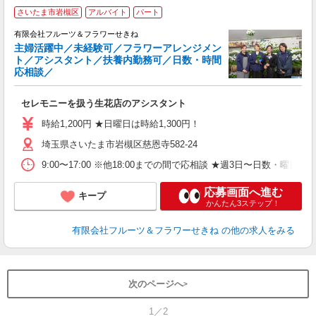
さいたま市岩槻区
アルバイト
パート
有限会社フルーツ＆フラワーせきね
主婦活躍中／未経験可／フラワーアレンジメン
ト／アシスタント／扶養内勤務可／日数・時間
応相談／
と
セレモニーを扱う生花店のアシスタント
時給1,200円 ★日曜日は時給1,300円！
埼玉県さいたま市岩槻区慈恩寺582-24
9:00〜17:00 ※他18:00までの間で応相談 ★週3日〜日数
応募画面へ進む
キープ
かんたん3ステップ！
有限会社フルーツ＆フラワーせきね
の他の求人をみる
次のページへ
1／2