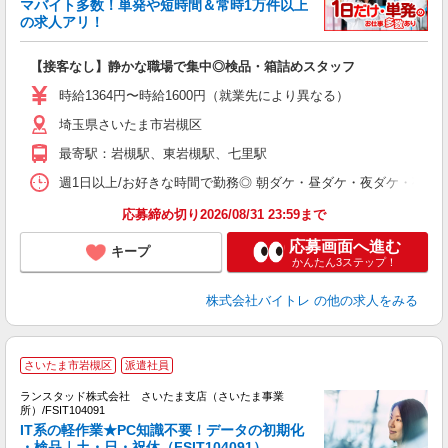
マバイト多数！単発や短時間＆常時1万件以上
☆
の求人アリ！
験
【接客なし】静かな職場で集中◎検品・箱詰めスタッフ
即
活
時給1364円〜時給1600円（就業先により異なる）
（
埼玉県さいたま市岩槻区
短
K
最寄駅：岩槻駅、東岩槻駅、七里駅
日
髪
週1日以上/お好きな時間で勤務◎ 朝ダケ・昼ダケ・夜ダケ・夜勤など、 ご自
応募締め切り2026/08/31 23:59まで
応募画面へ進む
キープ
かんたん3ステップ！
株式会社バイトレ
の他の求人をみる
さいたま市岩槻区
派遣社員
ランスタッド株式会社 さいたま支店（さいたま事業
所）/FSIT104091
IT系の軽作業★PC知識不要！データの初期化
人
・検品｜土・日・祝休（FSIT104091）