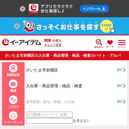
関東
の求人
▼エリア変更
さいたま市岩槻区の入出庫・商品管理・検品・検査のバイト・アルバ
イト・パートの求人情報一覧
さいたま市岩槻区
選択
勤務地/駅
入出庫・商品管理・検品・検査
選択
職種
雇用形態、給与、特徴、その他
選択
こだわり
を含まない
フリーワード