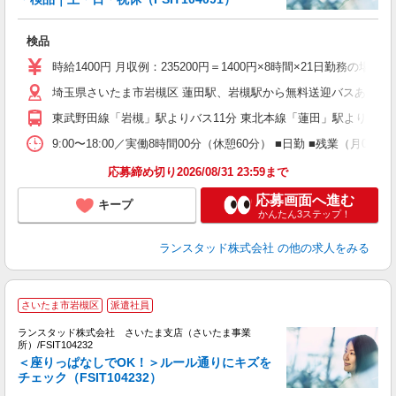
い
検品
時給1400円 月収例：235200円＝1400円×8時間×21日勤務
埼玉県さいたま市岩槻区 蓮田駅、岩槻駅から無料送迎バスあり
東武野田線「岩槻」駅よりバス11分 東北本線「蓮田」駅よりバス1
9:00〜18:00／実働8時間00分（休憩60分） ■日勤 ■残業（
応募締め切り2026/08/31 23:59まで
応募画面へ進む
キープ
かんたん3ステップ！
ランスタッド株式会社
の他の求人をみる
さいたま市岩槻区
派遣社員
ランスタッド株式会社 さいたま支店（さいたま事業
ま
所）/FSIT104232
＜座りっぱなしでOK！＞ルール通りにキズを
チェック（FSIT104232）
販