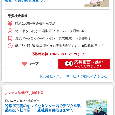
歓迎♪人気の検査業務です♪
ス
品質検査業務
履
高
時給1500円交通費全額支給
勤
援
埼玉県さいたま市岩槻区 ＊車・バイク通勤OK
東武アーバンパークライン「東岩槻駅」（最寄駅）
08:15〜17:20 ※表記のうち実働8時間です。 ■勤務曜日：月
応募締め切り2026/08/31 23:59まで
応募画面へ進む
キープ
かんたん3ステップ！
株式会社テクノ・サービス
の他の求人をみる
さいたま市岩槻区
派遣社員
も
戦力エージェント株式会社
履
冷暖房完備のキレイなセンター内でデジタル製
ブ
品を扱う軽作業！ 正社員も目指せます☆