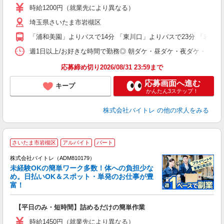
活
時給1200円（就業先により異なる）
（
埼玉県さいたま市岩槻区
短
K
「浦和美園」よりバスで14分 「東川口」よりバスで23分 「岩槻」
日
髪
週1日以上/お好きな時間で勤務◎ 朝ダケ・昼ダケ・夜ダケ・夜勤など、 ご自
応募締め切り2026/08/31 23:59まで
応募画面へ進む
キープ
かんたん3ステップ！
株式会社バイトレ
の他の求人をみる
さいたま市岩槻区
アルバイト
パート
株式会社バイトレ（ADM810179）
未経験OKの簡単ワーク多数！体への負担少な
め。日払いOK＆スポット・単発のお仕事が豊
富！
ス
ロ
【平日のみ・短時間】詰めるだけの簡単作業
即
活
時給1450円（就業先により異なる）