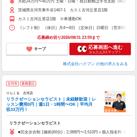
月給24万円〜40万円 土曜・日曜・祝日勤務は手当支給（時給換算1
茨城県古河市東牛谷1467-1 カスミ古河丘里店1階
カスミ古河丘里店1階 ※車通勤OK
《シフト制》 ［休日］月4〜8日 ［定休日］日曜日 ［営業時間］9
応募締め切り2026/08/31 23:59まで
応募画面へ進む
キープ
かんたん3ステップ！
株式会社ハクブン
の他の求人をみる
古河市
業務委託
りらくる 古河店
学
リラクゼーションセラピスト｜未経験歓迎｜レ
ッスン費用0円｜週1日・1時間〜OK｜平均月
収33万円！
目
リラクゼーションセラピスト
入
た
■完全歩合制 1施術(60分)：2,088円〜3,510円＋個人指名料 ※
主