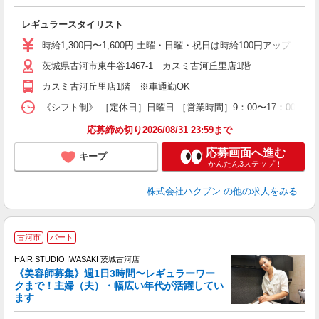
レギュラースタイリスト
時給1,300円〜1,600円 土曜・日曜・祝日は時給100円アップ ※
茨城県古河市東牛谷1467-1 カスミ古河丘里店1階
カスミ古河丘里店1階 ※車通勤OK
《シフト制》 ［定休日］日曜日 ［営業時間］9：00〜17：00 ●
応募締め切り2026/08/31 23:59まで
応募画面へ進む
キープ
かんたん3ステップ！
株式会社ハクブン
の他の求人をみる
古河市
パート
す
HAIR STUDIO IWASAKI 茨城古河店
《美容師募集》週1日3時間〜レギュラーワー
クまで！主婦（夫）・幅広い年代が活躍してい
ます
未