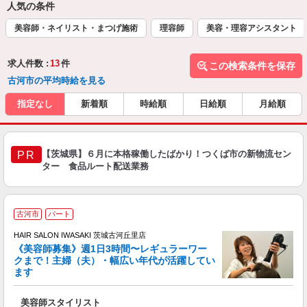
人気の条件
美容師・ネイリスト・まつげ施術
理容師
美容・理容アシスタント
求人件数 :
13
件
この検索条件を保存
古河市の平均時給を見る
指定なし
新着順
時給順
日給順
月給順
【茨城県】６月に本格稼働したばかり！つくば市の新物流セン
PR
ター 食品ルート配送業務
古河市
パート
す
HAIR SALON IWASAKI 茨城古河丘里店
《美容師募集》週1日3時間〜レギュラーワー
クまで！主婦（夫）・幅広い年代が活躍してい
ます
未
W
美容師スタイリスト