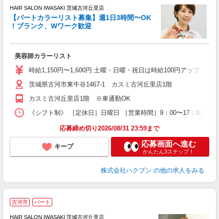
HAIR SALON IWASAKI 茨城古河丘里店
【パートカラーリスト募集】週1日3時間〜OK
！ブランク、Wワーク歓迎
う
未
W
美容師カラーリスト
時給1,150円〜1,600円 土曜・日曜・祝日は時給100円アップ ※
茨城県古河市東牛谷1467-1 カスミ古河丘里店1階
カスミ古河丘里店1階 ※車通勤OK
《シフト制》 ［定休日］日曜日 ［営業時間］9：00〜17：00 【
応募締め切り2026/08/31 23:59まで
応募画面へ進む
キープ
かんたん3ステップ！
株式会社ハクブン
の他の求人をみる
古河市
パート
HAIR SALON IWASAKI 茨城古河丘里店