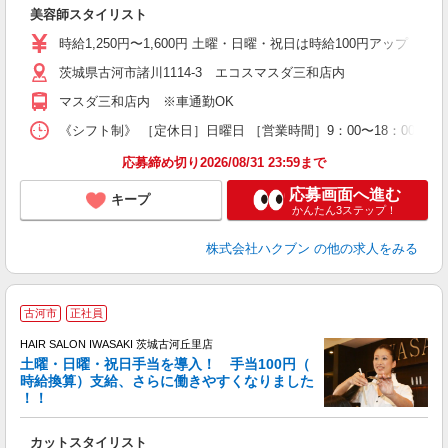
W
美容師スタイリスト
時給1,250円〜1,600円 土曜・日曜・祝日は時給100円アップ ※
茨城県古河市諸川1114-3 エコスマスダ三和店内
マスダ三和店内 ※車通勤OK
《シフト制》 ［定休日］日曜日 ［営業時間］9：00〜18：00 【
応募締め切り2026/08/31 23:59まで
応募画面へ進む
キープ
かんたん3ステップ！
株式会社ハクブン
の他の求人をみる
古河市
正社員
HAIR SALON IWASAKI 茨城古河丘里店
土曜・日曜・祝日手当を導入！ 手当100円（
時給換算）支給、さらに働きやすくなりました
！！
よ
昇
カットスタイリスト