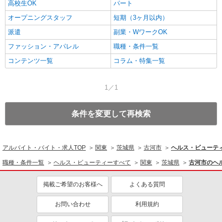
高校生OK
パート
オープニングスタッフ
短期（3ヶ月以内）
派遣
副業・WワークOK
ファッション・アパレル
職種・条件一覧
コンテンツ一覧
コラム・特集一覧
1／1
条件を変更して再検索
アルバイト・バイト・求人TOP
関東
茨城県
古河市
ヘルス・ビューテ
職種・条件一覧
ヘルス・ビューティーすべて
関東
茨城県
古河市のヘ
掲載ご希望のお客様へ
よくある質問
お問い合わせ
利用規約