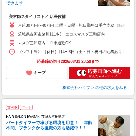
く
できます
年
昇
美容師スタイリスト／ 店長候補
月給30万円〜40万円 土曜・日曜・祝日勤務は手当支給（時給換算1
茨城県古河市諸川1114-3 エコスマスダ三和店内
マスダ三和店内 ※車通勤OK
《シフト制》 ［休日］月4〜6日（土・日・祝日の勤務あり） ［店舗
応募締め切り2026/08/31 23:59まで
応募画面へ進む
キープ
かんたん3ステップ！
株式会社ハクブン
の他の求人をみる
古河市
パート
シ
HAIR SALON IWASAKI 茨城古河丘里店
パートタイマーで稼げる環境を用意！ 年齢
で
不問、ブランクから復職の方も活躍中！！
昇