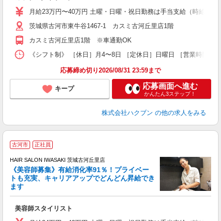
月給23万円〜40万円 土曜・日曜・祝日勤務は手当支給（時給換算1
茨城県古河市東牛谷1467-1 カスミ古河丘里店1階
カスミ古河丘里店1階 ※車通勤OK
《シフト制》 ［休日］月4〜8日 ［定休日］日曜日 ［営業時間］9
応募締め切り2026/08/31 23:59まで
応募画面へ進む
キープ
かんたん3ステップ！
株式会社ハクブン
の他の求人をみる
古河市
正社員
HAIR SALON IWASAKI 茨城古河丘里店
《美容師募集》有給消化率91％！プライベー
トも充実、キャリアアップでどんどん昇給でき
択
ます
昇
美容師スタイリスト