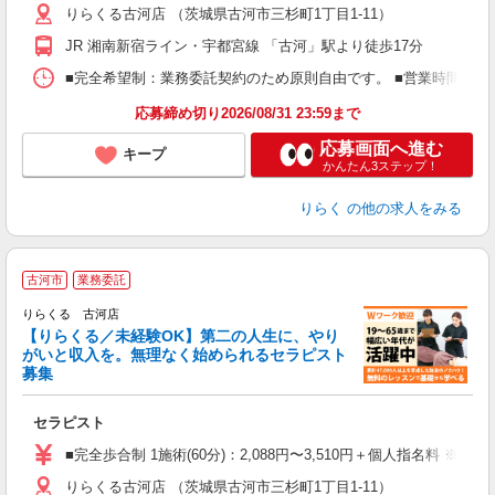
りらくる古河店 （茨城県古河市三杉町1丁目1-11）
躍
額
JR 湘南新宿ライン・宇都宮線 「古河」駅より徒歩17分
間
ス
■完全希望制：業務委託契約のため原則自由です。 ■営業時間帯（9
K.
応募締め切り2026/08/31 23:59まで
応募画面へ進む
キープ
かんたん3ステップ！
りらく
の他の求人をみる
古河市
業務委託
りらくる 古河店
【りらくる／未経験OK】第二の人生に、やり
がいと収入を。無理なく始められるセラピスト
募集
つ
セラピスト
入
た
■完全歩合制 1施術(60分)：2,088円〜3,510円＋個人指名料 ※
主
りらくる古河店 （茨城県古河市三杉町1丁目1-11）
躍