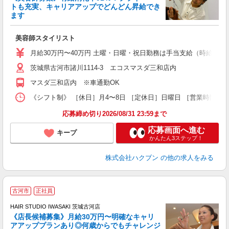
トも充実、キャリアアップでどんどん昇給でき
択
ます
昇
美容師スタイリスト
月給30万円〜40万円 土曜・日曜・祝日勤務は手当支給（時給換算1
茨城県古河市諸川1114-3 エコスマスダ三和店内
マスダ三和店内 ※車通勤OK
《シフト制》 ［休日］月4〜8日 ［定休日］日曜日 ［営業時間］9
応募締め切り2026/08/31 23:59まで
応募画面へ進む
キープ
かんたん3ステップ！
株式会社ハクブン
の他の求人をみる
古河市
正社員
ボ
HAIR STUDIO IWASAKI 茨城古河店
《店長候補募集》月給30万円〜明確なキャリ
アアッププランあり◎何歳からでもチャレンジ