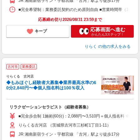
JR 湘南新宿ライン・宇都宮線 「古河」駅より徒歩17分
間
ス
■完全希望制：業務委託契約のため原則自由 ■営業時間帯（10:00
K.
応募締め切り2026/08/31 23:59まで
応募画面へ進む
キープ
かんたん3ステップ！
りらく
の他の求人をみる
◆
古河市
業務委託
円
りらくる 古河店
◆もみほぐし経験者大募集◆業界最高水準の6
0分2,840円〜◆個人指名料は100％収入
に
間
リラクゼーションセラピスト（経験者募集）
入
た
■完全歩合制 1施術(60分)：2,088円〜3,510円＋個人指名料 
主
りらくる古河店 （茨城県古河市三杉町1丁目1-11）
躍
額
JR 湘南新宿ライン・宇都宮線 「古河」駅より徒歩17分
間