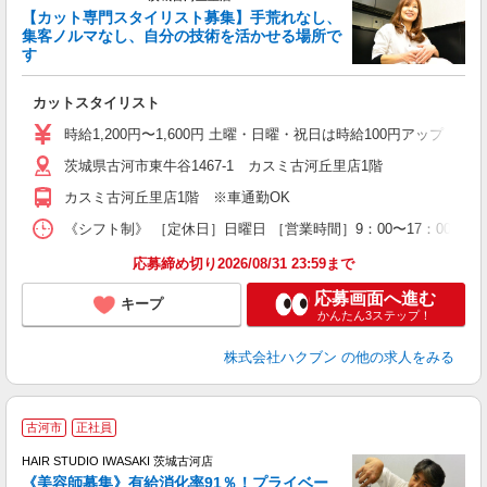
【カット専門スタイリスト募集】手荒れなし、
集客ノルマなし、自分の技術を活かせる場所で
る
す
未
W
カットスタイリスト
時給1,200円〜1,600円 土曜・日曜・祝日は時給100円アップ ※
茨城県古河市東牛谷1467-1 カスミ古河丘里店1階
カスミ古河丘里店1階 ※車通勤OK
《シフト制》 ［定休日］日曜日 ［営業時間］9：00〜17：00 【
応募締め切り2026/08/31 23:59まで
応募画面へ進む
キープ
かんたん3ステップ！
株式会社ハクブン
の他の求人をみる
古河市
正社員
HAIR STUDIO IWASAKI 茨城古河店
《美容師募集》有給消化率91％！プライベー