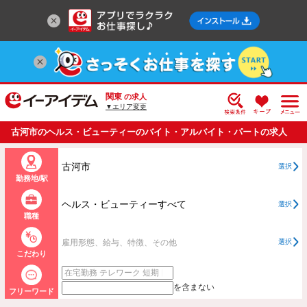
関東
の求人
▼エリア変更
古河市のヘルス・ビューティーのバイト・アルバイト・パートの求人
情報一覧
古河市
選択
勤務地/駅
ヘルス・ビューティーすべて
選択
職種
雇用形態、給与、特徴、その他
選択
こだわり
を含まない
フリーワード