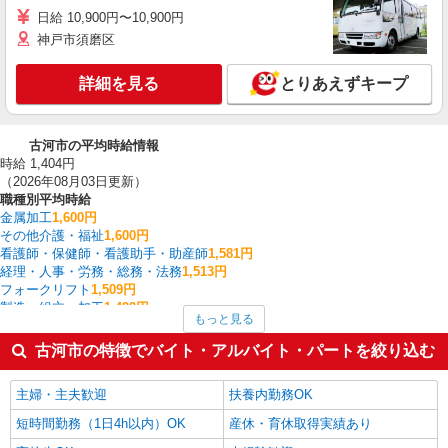
日給 10,900円〜10,900円
神戸市須磨区
詳細を見る
とりあえずキープ
古河市の平均時給情報
時給 1,404円
（2026年08月03日更新）
職種別平均時給
金属加工
1,600円
その他介護・福祉
1,600円
看護師・保健師・看護助手・助産師
1,581円
経理・人事・労務・総務・法務
1,513円
フォークリフト
1,509円
製造・組立・加工
1,499円
もっと見る
その他軽作業・製造・物流
1,494円
板金・塗装・溶接
1,490円
古河市の特徴でバイト・アルバイト・パートを絞り込む
家電・携帯販売
1,488円
介護職・ヘルパー
1,467円
主婦・主夫歓迎
扶養内勤務OK
古河市の他の職種の平均時給を見る
短時間勤務（1日4h以内）OK
産休・育休取得実績あり