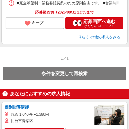
ス
■完全希望制：業務委託契約のため原則自由です。 ■営業時間帯（9
K.
応募締め切り2026/08/31 23:59まで
応募画面へ進む
キープ
かんたん3ステップ！
りらく
の他の求人をみる
1／1
条件を変更して再検索
あなたにおすすめの求人情報
個別指導講師
時給 1,040円〜1,390円
仙台市青葉区