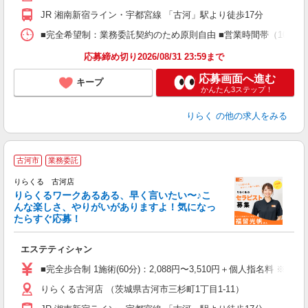
額
JR 湘南新宿ライン・宇都宮線 「古河」駅より徒歩17分
間
ス
■完全希望制：業務委託契約のため原則自由 ■営業時間帯（10:00
K.
応募締め切り2026/08/31 23:59まで
応募画面へ進む
キープ
かんたん3ステップ！
りらく
の他の求人をみる
古河市
業務委託
り
りらくる 古河店
た
りらくるワークあるある、早く言いたい〜♪こ
んな楽しさ、やりがいがありますよ！気になっ
ー
たらすぐ応募！
る
エステティシャン
入
た
■完全歩合制 1施術(60分)：2,088円〜3,510円＋個人指名料 ※
主
りらくる古河店 （茨城県古河市三杉町1丁目1-11）
躍
額