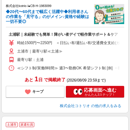
株式会社kotrio /●CB-H-1983099
◆20代〜60代まで幅広く活躍中◆利用者さん
さ
の作業を「見守る」のがメイン♪資格や経験は
一切不要◎
女
ド
土浦駅｜未経験でも簡単！障がい者デイで軽作業サポート＆ケア
活
ル
時給1500円〜2250円 ＜日払い有/週払い有/交通費全支給(ガソリ
自
土浦市｜最寄り駅≪土浦≫
役
最寄り駅：土浦
≪シフト制/実働8時間≫ 週3〜勤務OK 希望シフト制 [例] ・8:00〜17:0
1
あと
日
で掲載終了
(2026/08/09 23:59まで)
応募画面へ進む
キープ
かんたん3ステップ！
株式会社コトリオ
の他の求人をみる
土浦市
派遣社員
し