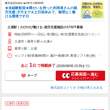
株式会社kotrio /●CB-H-1983045
女
★未経験歓迎★障がいを持った利用者さんの就
ド
労支援♪夕方まで＆土日祝休みで、無理なく働
活
ける環境です◎
ル
自
土浦駅｜のびのび働ける♪就労支援施設のSTAFF募集
役
時給1500円〜＜日払い有/週払い有/交通費全支給(ガソリン代含む)
土浦市｜最寄り駅≪土浦≫
最寄り駅：土浦
≪シフト制/実働8時間≫ 週3〜勤務OK 希望シフト制 [例] ・8:00〜17:0
1
あと
日
で掲載終了
(2026/08/09 23:59まで)
応募画面へ進む
キープ
かんたん3ステップ！
株式会社コトリオ
の他の求人をみる
2
土浦市
派遣社員