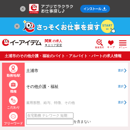
関東
の求人
▼エリア変更
土浦市のその他介護・福祉のバイト・アルバイト・パートの求人情報
一覧
土浦市
選択
勤務地/駅
その他介護・福祉
選択
職種
雇用形態、給与、特徴、その他
選択
こだわり
を含まない
フリーワード