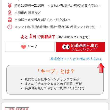
役
時給1600円〜2250円 ＜日払い有/週払い有/交通費全支給(ガソリ
土浦市内 滝田など
土浦駅⇒徒歩圏内≪駅チカ・好立地♪≫
≪シフト制/実働8時間≫ 週3〜勤務OK 希望シフト制 [例] ・8:00〜17:0
1
あと
日
で掲載終了
(2026/08/09 23:59まで)
応募画面へ進む
キープ
かんたん3ステップ！
株式会社コトリオ
の他の求人をみる
「キープ」とは？
気になるお仕事をワンクリックで保存
まとめてチェック＆まとめて応募も可能
会員登録無しで今すぐご利用いただけます
2
土浦市
派遣社員