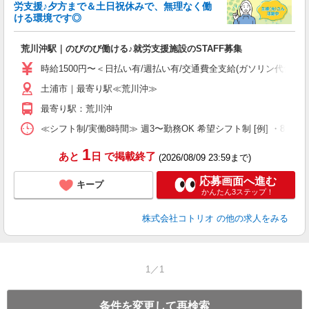
ド
労支援♪夕方まで＆土日祝休みで、無理なく働
活
ける環境です◎
ル
自
荒川沖駅｜のびのび働ける♪就労支援施設のSTAFF募集
役
時給1500円〜＜日払い有/週払い有/交通費全支給(ガソリン代含む)
土浦市｜最寄り駅≪荒川沖≫
最寄り駅：荒川沖
≪シフト制/実働8時間≫ 週3〜勤務OK 希望シフト制 [例] ・8:00〜17:0
1
あと
日
で掲載終了
(2026/08/09 23:59まで)
応募画面へ進む
キープ
かんたん3ステップ！
株式会社コトリオ
の他の求人をみる
1／1
条件を変更して再検索