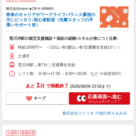
株式会社kotrio /●CB-H-1899842
将来のキャリアやワークライフバランス重視の
女
方にピッタリ♪初心者歓迎（先輩スタッフの手
ド
厚いサポート有）
活
ル
荒川沖駅の就労支援施設＊福祉の経験/スキルが身につく仕事♪
自
時給1500円〜 ＜日払い有/週払い有/交通費全支給(ガソリン代含む
役
土浦市
荒川沖駅→車7分｜交通費全支給
シフト制 ・8:30〜17:30 ・9:00〜18:00 など ※休憩1時間 ※
1
あと
日
で掲載終了
(2026/08/09 23:59まで)
応募画面へ進む
キープ
かんたん3ステップ！
株式会社コトリオ
の他の求人をみる
土浦市
派遣社員