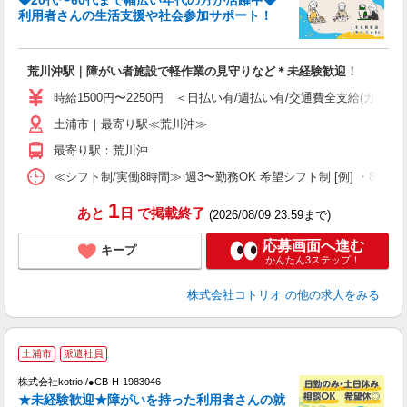
◆20代〜60代まで幅広い年代の方が活躍中◆
ド
利用者さんの生活支援や社会参加サポート！
活
ル
自
荒川沖駅｜障がい者施設で軽作業の見守りなど＊未経験歓迎！
役
時給1500円〜2250円 ＜日払い有/週払い有/交通費全支給(ガソリ
土浦市｜最寄り駅≪荒川沖≫
最寄り駅：荒川沖
≪シフト制/実働8時間≫ 週3〜勤務OK 希望シフト制 [例] ・8:00〜17:0
1
あと
日
で掲載終了
(2026/08/09 23:59まで)
応募画面へ進む
キープ
かんたん3ステップ！
株式会社コトリオ
の他の求人をみる
土浦市
派遣社員
し
株式会社kotrio /●CB-H-1983046
女
★未経験歓迎★障がいを持った利用者さんの就