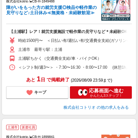
株式会社kotrio /●CB-H-1849488
女
障がいをもった方の就労支援◎検品や軽作業の
ド
見守りなど♪土日休み≪無資格・未経験歓迎≫
活
ル
自
【土浦駅】レア！就労支援施設で軽作業の見守りなど＊未経験OK
役
時給1500円〜 ＜日払い有/週払い有/交通費全支給(ガソリン代含む
土浦市 最寄り駅：土浦
土浦駅ちかく（交通費全支給/車・バイクOK）
＜シフト制/週3〜＞ ・7:30〜16:30 ・8:00〜17:00 (休憩1h、残
1
あと
日
で掲載終了
(2026/08/09 23:59まで)
応募画面へ進む
キープ
かんたん3ステップ！
株式会社コトリオ
の他の求人をみる
2
土浦市
派遣社員
株式会社kotrio /●CB-H-1899841