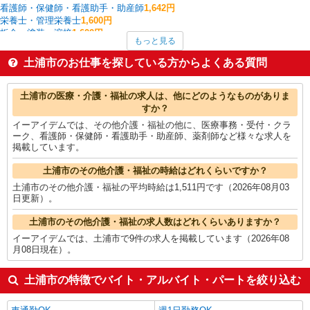
看護師・保健師・看護助手・助産師
1,642円
栄養士・管理栄養士
1,600円
板金・塗装・溶接
1,600円
もっと見る
家電・携帯販売
1,597円
フォークリフト
1,569円
土浦市のお仕事を探している方からよくある質問
製造・組立・加工
1,532円
その他介護・福祉
1,511円
土浦市の他の職種の平均時給を見る
土浦市の医療・介護・福祉の求人は、他にどのようなものがありま
すか？
イーアイデムでは、その他介護・福祉の他に、医療事務・受付・クラ
ーク、看護師・保健師・看護助手・助産師、薬剤師など様々な求人を
掲載しています。
土浦市のその他介護・福祉の時給はどれくらいですか？
土浦市のその他介護・福祉の平均時給は1,511円です（2026年08月03
日更新）。
土浦市のその他介護・福祉の求人数はどれくらいありますか？
イーアイデムでは、土浦市で9件の求人を掲載しています（2026年08
月08日現在）。
土浦市の特徴でバイト・アルバイト・パートを絞り込む