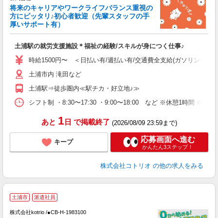
将来のキャリアやワークライフバランス重視の
女
方にピッタリ♪初心者歓迎（先輩スタッフの手
ド
厚いサポート有）
活
ル
土浦駅の就労支援施設＊福祉の経験/スキルが身につく仕事♪
自
時給1500円〜 ＜日払い有/週払い有/交通費全支給(ガソリン代含む
役
土浦市内 滝田など
土浦駅⇒徒歩圏内≪駅チカ・好立地♪≫
シフト制 ・8:30〜17:30 ・9:00〜18:00 など ※休憩1時間 ※
1
あと
日
で掲載終了
(2026/08/09 23:59まで)
応募画面へ進む
キープ
かんたん3ステップ！
株式会社コトリオ
の他の求人をみる
土浦市
派遣社員
株式会社kotrio /●CB-H-1983100