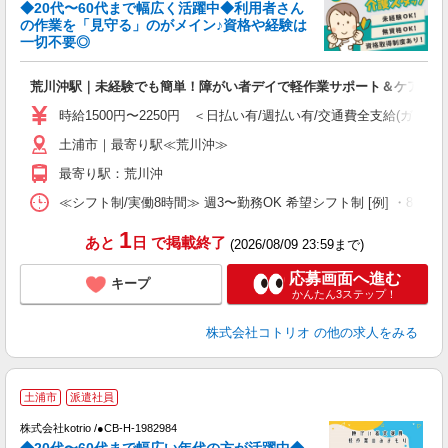
◆20代〜60代まで幅広く活躍中◆利用者さん
さ
の作業を「見守る」のがメイン♪資格や経験は
一切不要◎
女
ド
荒川沖駅｜未経験でも簡単！障がい者デイで軽作業サポート＆ケア
活
ル
時給1500円〜2250円 ＜日払い有/週払い有/交通費全支給(ガソリ
自
土浦市｜最寄り駅≪荒川沖≫
役
最寄り駅：荒川沖
≪シフト制/実働8時間≫ 週3〜勤務OK 希望シフト制 [例] ・8:00〜17:0
1
あと
日
で掲載終了
(2026/08/09 23:59まで)
応募画面へ進む
キープ
かんたん3ステップ！
株式会社コトリオ
の他の求人をみる
土浦市
派遣社員
株式会社kotrio /●CB-H-1982984
女