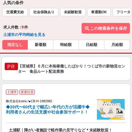
人気の条件
交通費支給
社会保険あり
未経験歓迎
車通勤OK
フリータ
求人件数 :
9
件
この検索条件を保存
土浦市の平均時給を見る
指定なし
新着順
時給順
日給順
月給順
【茨城県】６月に本格稼働したばかり！つくば市の新物流セン
PR
ター 食品ルート配送業務
土浦市
派遣社員
株式会社kotrio /●CB-H-1982982
女
◆20代〜60代まで幅広い年代の方が活躍中◆
ド
利用者さんの生活支援や社会参加サポート！
活
ル
自
土浦駅｜障がい者施設で軽作業の見守りなど＊未経験歓迎！