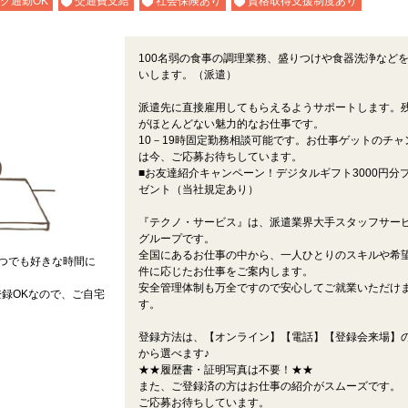
ク通勤OK
交通費支給
社会保険あり
資格取得支援制度あり
100名弱の食事の調理業務、盛りつけや食器洗浄など
いします。（派遣）
派遣先に直接雇用してもらえるようサポートします。
がほとんどない魅力的なお仕事です。
10－19時固定勤務相談可能です。お仕事ゲットのチャ
は今、ご応募お待ちしています。
■お友達紹介キャンペーン！デジタルギフト3000円分
ゼント（当社規定あり）
『テクノ・サービス』は、派遣業界大手スタッフサー
グループです。
全国にあるお仕事の中から、一人ひとりのスキルや希
つでも好きな時間に
件に応じたお仕事をご案内します。
安全管理体制も万全ですので安心してご就業いただけ
録OKなので、ご自宅
す。
登録方法は、【オンライン】【電話】【登録会来場】の
から選べます♪
★★履歴書・証明写真は不要！★★
また、ご登録済の方はお仕事の紹介がスムーズです。
ご応募お待ちしています。