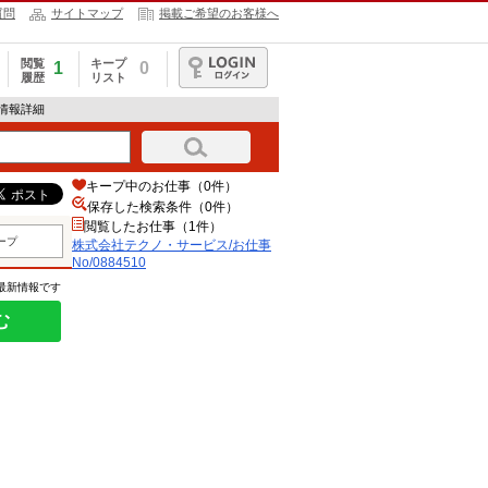
質問
サイトマップ
掲載ご希望のお客様へ
閲覧
キープ
1
0
履歴
リスト
ログイン
人情報詳細
キープ中のお仕事（0件）
保存した検索条件（
0
件）
閲覧したお仕事（1件）
ープ
株式会社テクノ・サービス/お仕事
No/0884510
の最新情報です
む