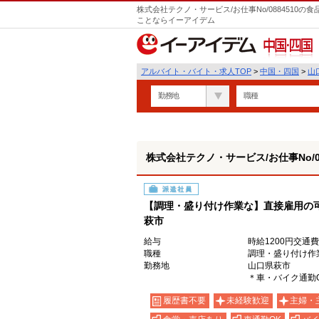
株式会社テクノ・サービス/お仕事No/0884510
ことならイーアイデム
中国・四国
アルバイト・バイト・求人TOP
>
中国・四国
>
山
勤務地
職種
株式会社テクノ・サービス/お仕事No/08
派遣社員
【調理・盛り付け作業な】直接雇用の
萩市
給与
時給1200円交通
職種
調理・盛り付け作
勤務地
山口県萩市
＊車・バイク通勤
履歴書不要
未経験歓迎
主婦・