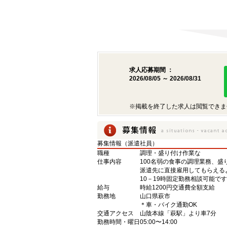
求人応募期間 ：
2026/08/05 ～ 2026/08/31
※掲載を終了した求人は閲覧できま
募集情報（派遣社員）
職種
調理・盛り付け作業な
仕事内容
100名弱の食事の調理業務、
派遣先に直接雇用してもらえる
10－19時固定勤務相談可能
給与
時給1200円交通費全額支給
勤務地
山口県萩市
＊車・バイク通勤OK
交通アクセス
山陰本線「萩駅」より車7分
勤務時間・曜日
05:00〜14:00