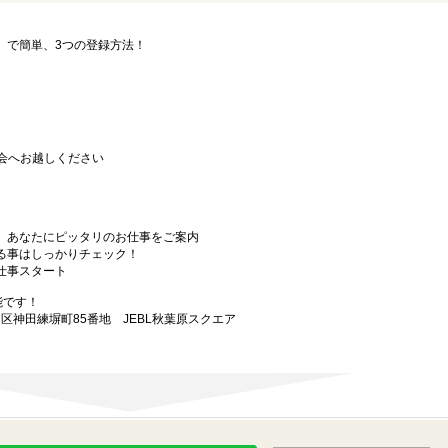
要」で簡単、3つの登録方法！
会へお越しください
から、あなたにピッタリのお仕事をご案内
なる事はしっかりチェック！
お仕事スタート
能です！
田区神田練塀町85番地 JEBL秋葉原スクエア