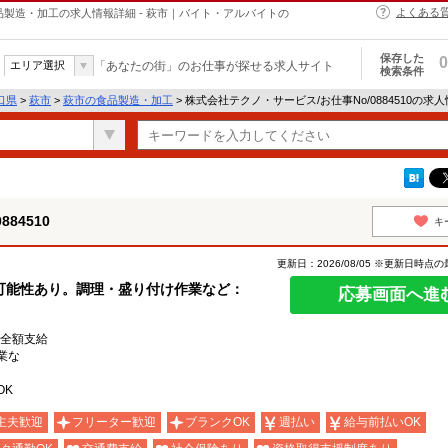
よくある
の食品製造・加工の求人情報詳細 - 萩市｜バイト・アルバイトの
保存した
0
エリア選択
「あなたの街」のお仕事が探せる求人サイト
検索条件
口県
>
萩市
>
萩市の食品製造・加工
> 株式会社テクノ・サービス/お仕事No/0884510の求
84510
キ
更新日：2026/08/05 ※更新日時点
可能性あり。調理・盛り付け作業など：
応募画面へ進
費全額支給
業な
OK
主夫歓迎
フリーター歓迎
ブランクOK
週払い
給与前払いOK