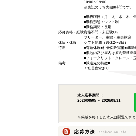
10:00〜19:00
※表記のうち実働8時間です。
■勤務曜日：月 火 水 木
■勤務形態：シフト制
■勤務期間：長期
応募資格・経験
資格不問・未経験OK
フリーター、主婦・主夫歓迎
休日・休暇
シフト勤務（週休2〜3日）
待遇
■有給休暇■社会保険完備■退職
■敷地内及び屋内は原則禁煙※
■フォークリフト・クレーン・
備考
■派遣先の特徴■
＊社員食堂あり
求人応募期間 ：
2026/08/05 ～ 2026/08/31
※掲載を終了した求人は閲覧できま