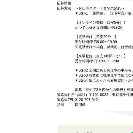
応募情報
応募方法
〜お仕事スタートまでの流れ〜
▼Step1 「履歴書」「証明写真不
【オンライン登録（目安5分）】
いつでも好きな時間に登録OK
【電話登録（目安20分）】
受付時間/平日9:00〜19:00
※電話登録の場合、就業前には登録
【来場登録（目安1時間30分）】
受付時間/平日10:00〜17:00
▼Step2 全国にあるお仕事の中
▼Step3 就業前に職場見学で気に
▼Step4 気に入ったら雇用契約・
応募⇒最短で2日後からの勤務も可
連絡先住所
（本社）〒101-0022 東京都千代
連絡先TEL
0120-707-942
担当
採用係