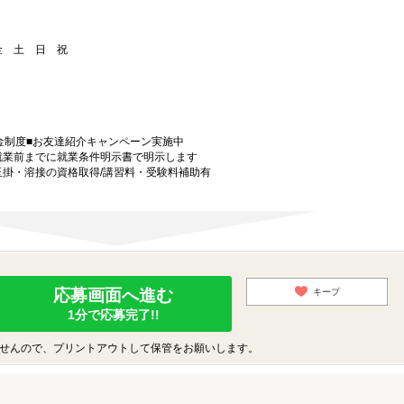
 金 土 日 祝
金制度■お友達紹介キャンペーン実施中
就業前までに就業条件明示書で明示します
玉掛・溶接の資格取得/講習料・受験料補助有
応募画面へ進む
キープ
1分で応募完了!!
せんので、プリントアウトして保管をお願いします。