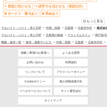
英語が活かせる
語学力を活かせる（英語以外）
ボーナス・賞与あり
昇給あり
もっと見る
アルバイト・バイト・求人TOP
中国・四国
広島県
広島市中区
株式会
アルバイト・バイト・求人TOP
広島県の路線
アストラムライン
県庁前(広
職種・条件一覧
販売・接客サービス
中国・四国
広島県
広島市中区
掲載ご希望のお客様へ
よくある質問
お問い合わせ
利用規約
リンクについて
プライバシーポリシー
Cookieポリシー
個人情報保護方針
メールサービスについて
サイト運営会社
サイトマップ