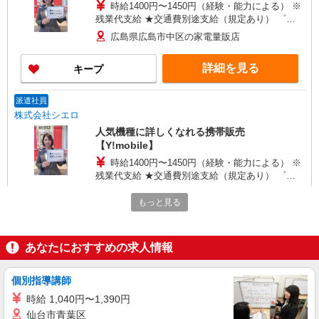
時給1400円〜1450円（経験・能力による） ※
残業代支給 ★交通費別途支給（規定あり） ゜
+゜・。○。・゜+゜・。○。・゜+゜ 入社祝い金10
広島県広島市中区の家電量販店
万円支給(規定有) お友達を紹介頂くと, インセンテ
ィブ支給(規定有) ★月2回払い・週払い可能（規程
詳細を見る
キープ
有）★ ゜・。○。・゜+゜・。○。・゜+゜
派遣社員
株式会社シエロ
人気機種に詳しくなれる携帯販売
【Y!mobile】
時給1400円〜1450円（経験・能力による） ※
残業代支給 ★交通費別途支給（規定あり） ゜
+゜・。○。・゜+゜・。○。・゜+゜ 入社祝い金10
広島県広島市中区のsoftbankショップ
万円支給(規定有) お友達を紹介頂くと, インセンテ
もっと見る
ィブ支給(規定有) ★月2回払い・週払い可能（規程
詳細を見る
キープ
有）★ ゜・。○。・゜+゜・。○。・゜+゜
あなたにおすすめの求人情報
派遣社員
紹介予定派遣
株式会社シエロ
個別指導講師
スマホ携帯販売【エーユー】
時給 1,040円〜1,390円
時給1530円 ※資格手当・チーフ手当・インセ
仙台市青葉区
ンティブ別途支給！ ※残業代支給 ★交通費全額支