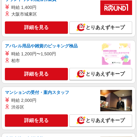
株式会社シエロ
時給 1,400円
スマホ携帯販売【エーユー】
大阪市城東区
月給259200円〜300000円（経験・能力によ
る） ※研修期間6か月・時給1500円〜 ※残業代支
詳細を見る
とりあえずキープ
給 ★交通費別途支給（規定あり） ゜+゜・。
広島県広島市中区の家電量販店
○。・゜+゜・。○。・゜+゜ 入社祝い金10万円支
給(規定有) お友達を紹介頂くと, インセンティブ支
アパレル用品や雑貨のピッキング検品
詳細を見る
キープ
給(規定有) ゜・。○。・゜+゜・。○。・゜+゜
時給 1,200円〜1,500円
紹介予定派遣
柏市
株式会社シエロ
携帯販売スタッフ【au】
詳細を見る
とりあえずキープ
月給259200円〜300000円（経験・能力によ
る） ※研修期間6か月・時給1500円〜 ※残業代支
給 ★交通費別途支給（規定あり） ゜+゜・。
マンションの受付・案内スタッフ
広島県広島市中区の家電量販店
○。・゜+゜・。○。・゜+゜ 入社祝い金10万円支
時給 2,000円
給(規定有) お友達を紹介頂くと, インセンティブ支
渋谷区
詳細を見る
キープ
給(規定有) ゜・。○。・゜+゜・。○。・゜+゜
詳細を見る
とりあえずキープ
契約社員
株式会社シエロ
【au】の携帯販売スタッフ