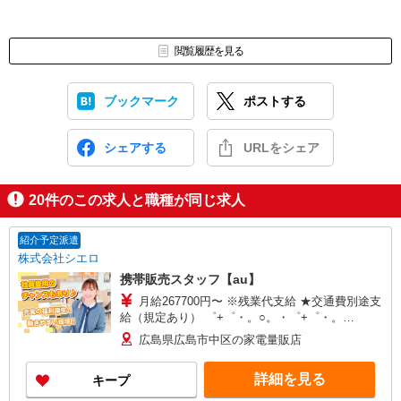
閲覧履歴を見る
ブックマーク
ポストする
シェアする
URLをシェア
20
件のこの求人と職種が同じ求人
紹介予定派遣
株式会社シエロ
携帯販売スタッフ【au】
月給267700円〜 ※残業代支給 ★交通費別途支
給（規定あり） ゜+゜・。○。・゜+゜・。
○。・゜+゜ 入社祝い金10万円支給(規定有) お友達
広島県広島市中区の家電量販店
を紹介頂くと, インセンティブ支給(規定有) ゜・。
○。・゜+゜・。○。・゜+゜
詳細を見る
キープ