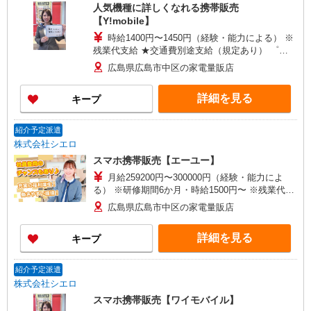
人気機種に詳しくなれる携帯販売
【Y!mobile】
時給1400円〜1450円（経験・能力による） ※
残業代支給 ★交通費別途支給（規定あり） ゜
+゜・。○。・゜+゜・。○。・゜+゜ 入社祝い金10
広島県広島市中区の家電量販店
万円支給(規定有) お友達を紹介頂くと, インセンテ
ィブ支給(規定有) ★月2回払い・週払い可能（規程
詳細を見る
キープ
有）★ ゜・。○。・゜+゜・。○。・゜+゜
紹介予定派遣
株式会社シエロ
スマホ携帯販売【エーユー】
月給259200円〜300000円（経験・能力によ
る） ※研修期間6か月・時給1500円〜 ※残業代支
給 ★交通費別途支給（規定あり） ゜+゜・。
広島県広島市中区の家電量販店
○。・゜+゜・。○。・゜+゜ 入社祝い金10万円支
給(規定有) お友達を紹介頂くと, インセンティブ支
詳細を見る
キープ
給(規定有) ゜・。○。・゜+゜・。○。・゜+゜
紹介予定派遣
株式会社シエロ
スマホ携帯販売【ワイモバイル】