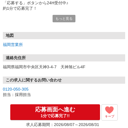
「応募する」ボタンから24H受付中♪
約1分で応募完了！
もっと見る
■電話応募の場合
電話応募も歓迎！（受付:10:00〜20:00）
土日祝も受付中♪
地図
【選考フロー】
福岡営業所
①応募から3営業日を目安に、メールorお電話でご連絡します。
②面接日時を決定！「0120」から始まる電話番号からご連絡します
★スマホでWEB面接（LINEなど）・出張面接・事務所面接と選べま
連絡先住所
す
福岡県福岡市中央区天神3-4-7 天神旭ビル4F
③面接実施（履歴書不要）
④勤務開始（スタート日は応相談）
※ご希望があれば、職場見学の調整もOKです！
この求人に関するお問い合わせ
0120-050-305
お気軽にご応募ください♪
担当：採用担当
応募画面へ進む
1分で応募完了!!
キープ
求人応募期間：2026/08/07～2026/08/31