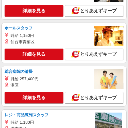
給 ゜+゜・。○。・゜+゜・。○。・゜+゜ 入社祝
広島県広島市中区
い金10万円支給(規定有) お友達を紹介頂くと, イン
詳細を見る
とりあえずキープ
センティブ支給(規定有) ★月2回払い・週払い可能
詳細を見る
キープ
（規程有）★ ゜・。○。・゜+゜・。○。・゜+゜
ホールスタッフ
派遣社員
時給 1,150円
株式会社シエロ
仙台市青葉区
人気機種に詳しくなれる携帯販売
【Y!mobile】
詳細を見る
とりあえずキープ
時給1400円〜1450円（経験・能力による） ※
残業代支給 ★交通費別途支給（規定あり） ゜
+゜・。○。・゜+゜・。○。・゜+゜ 入社祝い金10
広島県広島市中区の家電量販店
総合病院の清掃
万円支給(規定有) お友達を紹介頂くと, インセンテ
ィブ支給(規定有) ★月2回払い・週払い可能（規程
月給 257,400円
詳細を見る
キープ
有）★ ゜・。○。・゜+゜・。○。・゜+゜
港区
紹介予定派遣
詳細を見る
とりあえずキープ
株式会社シエロ
【楽天モバイル】の店舗スタッフ
レジ・商品陳列スタッフ
時給1650円〜1850円（経験・能力による） ※
残業代支給 ★交通費別途支給（規定あり） ゜
時給 1,180円
+゜・。○。・゜+゜・。○。・゜+゜ 入社祝い金10
広島県広島市中区の楽天モバイルショップ