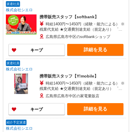
派遣社員
株式会社シエロ
携帯販売スタッフ【softbank】
時給1400円〜1450円（経験・能力による） ※
残業代支給 ★交通費別途支給（規定あり） ゜
+゜・。○。・゜+゜・。○。・゜+゜ 入社祝い金10
広島県広島市中区のsoftbankショップ
万円支給(規定有) お友達を紹介頂くと, インセンテ
ィブ支給(規定有) ★月2回払い・週払い可能（規程
詳細を見る
キープ
有）★ ゜・。○。・゜+゜・。○。・゜+゜
派遣社員
株式会社シエロ
携帯販売スタッフ【Y!mobile】
時給1400円〜1450円（経験・能力による） ※
残業代支給 ★交通費別途支給（規定あり） ゜
+゜・。○。・゜+゜・。○。・゜+゜ 入社祝い金10
広島県広島市中区の家電量販店
万円支給(規定有) お友達を紹介頂くと, インセンテ
ィブ支給(規定有) ★月2回払い・週払い可能（規程
詳細を見る
キープ
有）★ ゜・。○。・゜+゜・。○。・゜+゜
紹介予定派遣
株式会社シエロ