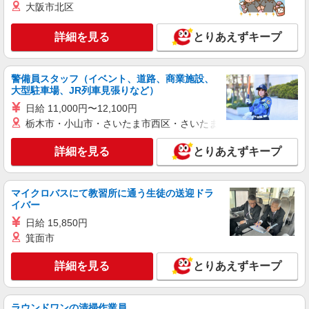
大阪市北区
紹介予定派遣
詳細を見る
とりあえずキープ
株式会社シエロ
携帯販売スタッフ【softbank】
時給1400円〜1450円（経験・能力による） ※
警備員スタッフ（イベント、道路、商業施設、
残業代支給 ★交通費別途支給（規定あり） ゜
大型駐車場、JR列車見張りなど）
+゜・。○。・゜+゜・。○。・゜+゜ 入社祝い金10
広島県広島市中区の家電量販店
日給 11,000円〜12,100円
万円支給(規定有) お友達を紹介頂くと, インセンテ
栃木市・小山市・さいたま市西区・さいたま市岩槻区・久喜市・
ィブ支給(規定有) ★月2回払い・週払い可能（規程
詳細を見る
キープ
有）★ ゜・。○。・゜+゜・。○。・゜+゜
詳細を見る
とりあえずキープ
紹介予定派遣
株式会社シエロ
マイクロバスにて教習所に通う生徒の送迎ドラ
【楽天モバイル】の携帯販売スタッフ
イバー
時給1650円〜1850円（経験・能力による） ※
日給 15,850円
残業代支給 ★交通費別途支給（規定あり） ゜
箕面市
+゜・。○。・゜+゜・。○。・゜+゜ 入社祝い金10
広島県広島市中区の楽天モバイルショップ
万円支給(規定有) お友達を紹介頂くと, インセンテ
ィブ支給(規定有) ★月2回払い・週払い可能（規程
詳細を見る
とりあえずキープ
詳細を見る
キープ
有）★ ゜・。○。・゜+゜・。○。・゜+゜
派遣社員
ラウンドワンの清掃作業員