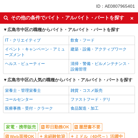
未経験歓迎
ミドル（40代～）活躍中
ID：AE0807965401
英語が活かせる
ボーナス・賞与あり
その他の条件でバイト・アルバイト・パートを探す
車通勤OK
交通費支給
広島市中区の職種からバイト・アルバイト・パートを探す
社会保険あり
社員登用あり
IT・クリエイティブ
飲食・フード
イベント・キャンペーン・アミュ
建築・設備・アクティブワーク
ーズメント
ヘルス・ビューティー
清掃・警備・ビルメンテナンス・
設備管理
広島市中区の人気の職種からバイト・アルバイト・パートを探す
栄養士・管理栄養士
雑貨・コスメ販売
コールセンター
ファストフード・デリ
医療事務・受付・クラーク
食品製造・加工
家電・携帯販売
即日勤務OK
履歴書不要
Web面接OK
未経験歓迎
ミドル（40代～）活躍中