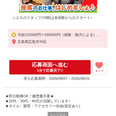
シエロのスタッフの9割は未経験からのスタート♪
月給231500円〜256500円（経験・能力による）
※上記金額に時間外手当/インセンティブが加算・賞
広島県広島市中区
与あり・時間外手当あり（平均残業時間：10h/月）
・地域手当/職能手当あり・Workstyle支援金（4000
円/月）あり・実績によりインセンティブあり
★交通費別途支給（規定あり）
応募画面へ進む
゜+゜・。○。・゜+゜・。○。・゜+゜
1分で応募完了!!
キープ
入社祝い金10万円支給(規定有)
求人応募期間：2026/08/07～2026/08/31
お友達を紹介頂くと,
インセンティブ支給(規定有)
゜・。○。・゜+゜・。○。・゜+゜
★即日勤務OK！履歴書不要★
★20代・30代・40代が活躍しています♪
★ネイル・髪型・アクセサリー自由(規定あり)
もっと見る
シエロのスタッフは9割が未経験スタート。