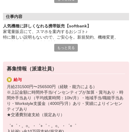
大手キャリアの店舗勤務なので安心・安定！
一度身に着けた知識は、
ずっと先まで役に立ちます！
仕事内容
人気機種に詳しくなれる携帯販売【softbank】
丁寧な研修もあるので、
家電量販店にて、スマホを案内するおシゴト♪
みなさんから働きやすいと好評です♪
特に難しい説明もないので、ご安心を。新規契約、機種変更、
最新アプリ事情やお得なプラン、
各種料金プランのご相談対応・ご提案などをお願いします。
スマホの裏ワザを学べるチャンス♪
もっと見る
初めての方でも安心♪
【選べるお仕事いろいろ】
あなた専属のコーディネーターが親切・丁寧にフォローするので、
￣￣￣￣￣￣￣￣￣￣￣
満足度◎
▼オフィスワーク
募集情報（派遣社員）
事務、経理、データ入力、コールセンター、受付
■携帯やインターネット販売業務
▼工場・製造・軽作業系
給与
docomo(ドコモ)/au(エーユー)・KDDI/softbank(ソフトバンク)など
機械/食品製造・梱包・仕分け・加工・組立・検査
月給231500円〜256500円（経験・能力による）
の大手キャリアから
▼美容系
※上記金額に時間外手当/インセンティブが加算・賞与あり・時
ワイモバイル(Y!mobille)、楽天モバイル、UQなど格安スマホまで幅
眉毛サロンのアイブロウ・ネイリスト・エステ
間外手当あり（平均残業時間：10h/月）・地域手当/職能手当あ
広く紹介可能♪
▼営業・販売
り・Workstyle支援金（4000円/月）あり・実績によりインセン
人気のApple（アップル）店舗もございます！
法人営業・アパレル販売・個別指導塾・人材紹介
ティブあり
▼人気案件も多数♪
★交通費別途支給（規定あり）
短期・期間限定・オープニング・官公庁案件
上場/優良/大手企業など
゜+゜・。○。・゜+゜・。○。・゜+゜
入社祝い金10万円支給(規定有)