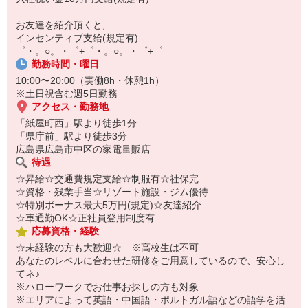
【スマホ面接実施中】
￣￣￣￣￣￣￣￣￣
お友達を紹介頂くと,
自宅に居ながらスマホでカンタン面接OK！
インセンティブ支給(規定有)
オンライン面談なのでスピード対応。
゜・。○。・゜+゜・。○。・゜+゜
勤務時間・曜日
10:00〜20:00（実働8h・休憩1h）
※土日祝含む週5日勤務
アクセス・勤務地
「紙屋町西」駅より徒歩1分
「県庁前」駅より徒歩3分
広島県広島市中区の家電量販店
待遇
☆昇給☆交通費規定支給☆制服有☆社保完
☆資格・残業手当☆リゾート施設・ジム優待
☆特別ボーナス最大5万円(規定)☆友達紹介
☆車通勤OK☆正社員登用制度有
応募資格・経験
☆未経験の方も大歓迎☆ ※高校生は不可
あなたのレベルに合わせた研修をご用意しているので、安心し
てネ♪
※ハローワークでお仕事お探しの方も対象
※エリアによって英語・中国語・ポルトガル語などの語学を活