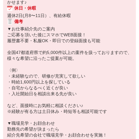
かせます♪
休日・休暇
週休2日(月8〜11日）、有給休暇
備考
▼お仕事紹介先のご案内
ご応募を頂いた後にスマホでWEB面接！
履歴書不要・私服OK・即日での登録面接も可能
全国47都道府県で約5,000件以上の案件を扱っておりますので、
様々な希望に沿ったご提案が可能。
〈例〉
・未経験なので、研修が充実して欲しい
・時給1,600円以上を探している
・自宅からなるべく近くが良い
・入社開始日を相談出来る先が良い
など、面接時にお気軽に相談ください♪
※経験が有る方は土日休み・時短等も相談可能です
▼職場見学・お顔合わせ
勤務先の希望が決まったら
紹介先希望の会社で職場見学・お顔合わせを実施！