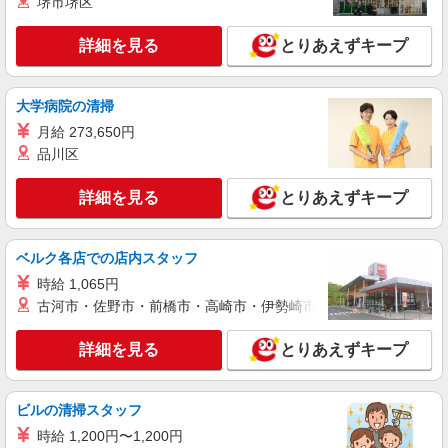
堺市堺区
万円支給(規定有) お友達を紹介頂くと, インセンテ
ィブ支給(規定有) ★月2回払い・週払い可能（規程
詳細を見る
キープ
詳細を見る
有）★ ゜・。○。・゜+゜・。○。・゜+゜
とりあえずキープ
派遣社員
大学病院の清掃
株式会社シエロ
【楽天モバイル】の携帯販売スタッフ
月給 273,650円
品川区
月給：245250円〜319150円 ＋賞与年2回＋イ
ンセンティブ ※経験・能力による ※残業代支給
★交通費別途支給（規定あり） ゜+゜・。○。・゜
詳細を見る
とりあえずキープ
広島県広島市中区の楽天モバイルショップ
+゜・。○。・゜+゜ 入社祝い金10万円支給(規定
有) お友達を紹介頂くと, インセンティブ支給(規定
詳細を見る
キープ
有) ゜・。○。・゜+゜・。○。・゜+゜
ベルク各店での店内スタッフ
時給 1,065円
派遣社員
古河市・佐野市・前橋市・高崎市・伊勢崎市・太田市・館林市・
株式会社シエロ
人気機種に詳しくなれる携帯販売【au】
詳細を見る
とりあえずキープ
月給259200円〜300000円（経験・能力によ
る） ※研修期間6か月・時給1500円〜 ※残業代支
給 ★交通費別途支給（規定あり） ゜+゜・。
広島県広島市中区の家電量販店
ビルの清掃スタッフ
○。・゜+゜・。○。・゜+゜ 入社祝い金10万円支
給(規定有) お友達を紹介頂くと, インセンティブ支
時給 1,200円〜1,200円
詳細を見る
キープ
給(規定有) ゜・。○。・゜+゜・。○。・゜+゜