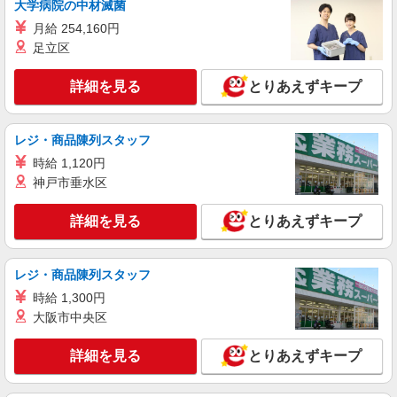
大学病院の中材滅菌
月給244800円〜 ・別途資格手当 ・インセンテ
月給 254,160円
ィブ ・チーフ手当 ・交通費支給 ・残業手当別途
足立区
支給 ゜+゜・。○。・゜+゜・。○。・゜+゜ 入社
広島県広島市中区のauショップ
祝い金10万円支給(規定有) お友達を紹介頂くと, イ
ンセンティブ支給(規定有) ゜・。○。・゜+゜・。
詳細を見る
とりあえずキープ
詳細を見る
キープ
○。・゜+゜
紹介予定派遣
レジ・商品陳列スタッフ
株式会社シエロ
時給 1,120円
スマホ携帯販売【エーユー】
神戸市垂水区
月給259200円〜300000円（経験・能力によ
る） ※研修期間6か月・時給1500円〜 ※残業代支
詳細を見る
とりあえずキープ
給 ★交通費別途支給（規定あり） ゜+゜・。
広島県広島市中区の家電量販店
○。・゜+゜・。○。・゜+゜ 入社祝い金10万円支
給(規定有) お友達を紹介頂くと, インセンティブ支
詳細を見る
キープ
給(規定有) ゜・。○。・゜+゜・。○。・゜+゜
レジ・商品陳列スタッフ
時給 1,300円
大阪市中央区
詳細を見る
とりあえずキープ