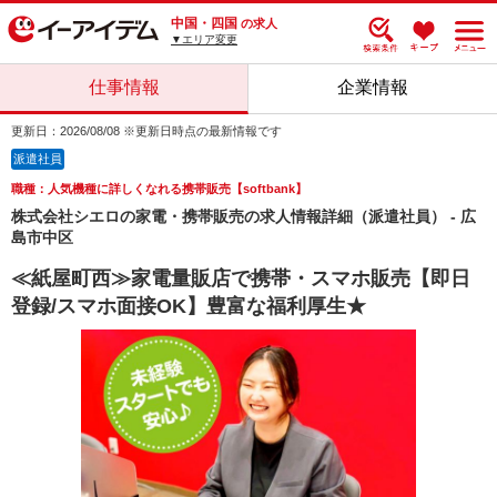
中国・四国
の求人
▼エリア変更
仕事情報
企業情報
更新日：2026/08/08 ※更新日時点の最新情報です
派遣社員
職種：人気機種に詳しくなれる携帯販売【softbank】
株式会社シエロの家電・携帯販売の求人情報詳細（派遣社員） - 広
島市中区
≪紙屋町西≫家電量販店で携帯・スマホ販売【即日
登録/スマホ面接OK】豊富な福利厚生★