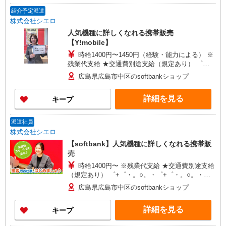
紹介予定派遣
株式会社シエロ
人気機種に詳しくなれる携帯販売
【Y!mobile】
時給1400円〜1450円（経験・能力による） ※
残業代支給 ★交通費別途支給（規定あり） ゜
+゜・。○。・゜+゜・。○。・゜+゜ 入社祝い金10
広島県広島市中区のsoftbankショップ
万円支給(規定有) お友達を紹介頂くと, インセンテ
ィブ支給(規定有) ★月2回払い・週払い可能（規程
詳細を見る
キープ
有）★ ゜・。○。・゜+゜・。○。・゜+゜
派遣社員
株式会社シエロ
【softbank】人気機種に詳しくなれる携帯販
売
時給1400円〜 ※残業代支給 ★交通費別途支給
（規定あり） ゜+゜・。○。・゜+゜・。○。・゜
+゜ 入社祝い金10万円支給(規定有) お友達を紹介
広島県広島市中区のsoftbankショップ
頂くと, インセンティブ支給(規定有) ★月2回払
い・週払い可能（規程有）★ ゜・。○。・゜
詳細を見る
キープ
+゜・。○。・゜+゜