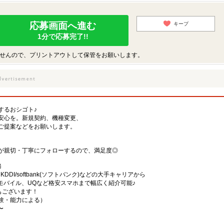
応募画面へ進む
キープ
1分で応募完了!!
せんので、プリントアウトして保管をお願いします。
するおシゴト♪
安心を。新規契約、機種変更、
ご提案などをお願いします。
が親切・丁寧にフォローするので、満足度◎
務
)・KDDI/softbank(ソフトバンク)などの大手キャリアから
、楽天モバイル、UQなど格安スマホまで幅広く紹介可能♪
舗もございます！
（経験・能力による）
〜