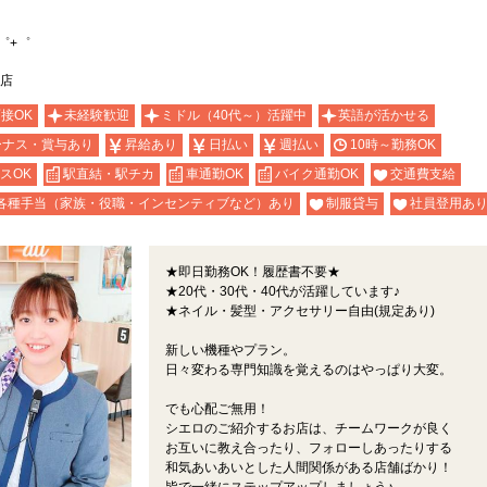
゜+゜
店
面接OK
未経験歓迎
ミドル（40代～）活躍中
英語が活かせる
ーナス・賞与あり
昇給あり
日払い
週払い
10時～勤務OK
スOK
駅直結・駅チカ
車通勤OK
バイク通勤OK
交通費支給
各種手当（家族・役職・インセンティブなど）あり
制服貸与
社員登用あ
★即日勤務OK！履歴書不要★
★20代・30代・40代が活躍しています♪
★ネイル・髪型・アクセサリー自由(規定あり)
新しい機種やプラン。
日々変わる専門知識を覚えるのはやっぱり大変。
でも心配ご無用！
シエロのご紹介するお店は、チームワークが良く
お互いに教え合ったり、フォローしあったりする
和気あいあいとした人間関係がある店舗ばかり！