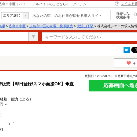
よくある
 広島市中区｜バイト・アルバイトのことならイーアイデム
保存した
0
エリア選択
「あなたの街」のお仕事が探せる求人サイト
検索条件
島県
>
広島市中区
>
広島市中区の家電・携帯販売
>
比治山下駅
> 株式会社シエロの求人情
キ
更新日：2026/07/30 ※更新日時点
販売【即日登録/スマホ面接OK】◆直
応募画面へ進
0円（経験・能力による）
0円〜
）
。・゜+゜
)