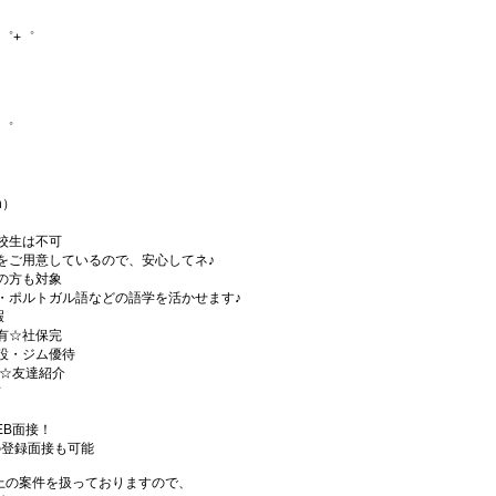
゜+゜
+゜
h）
校生は不可
をご用意しているので、安心してネ♪
の方も対象
・ポルトガル語などの語学を活かせます♪
暇
有☆社保完
設・ジム優待
)☆友達紹介
有
EB面接！
の登録面接も可能
件以上の案件を扱っておりますので、