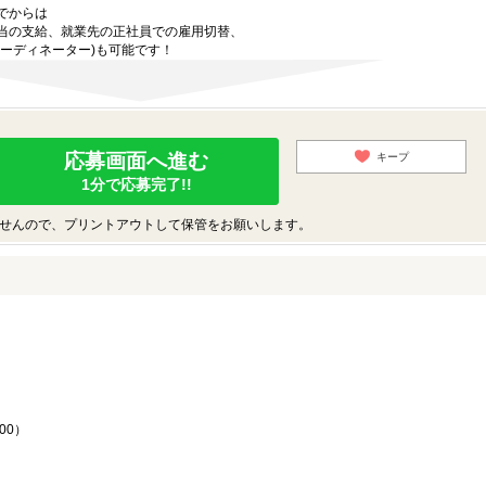
でからは
当の支給、就業先の正社員での雇用切替、
ーディネーター)も可能です！
応募画面へ進む
キープ
1分で応募完了!!
せんので、プリントアウトして保管をお願いします。
♪
00）