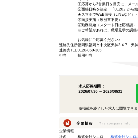
①応募から3営業日を目安に、メール
②面接日時を決定！「0120」から
★スマホでWEB面接（LINEなど
③面接実施（履歴書不要）
④勤務開始（スタート日は応相談）
※ご希望があれば、職場見学の調整
お気軽にご応募ください♪
連絡先住所
福岡県福岡市中央区天神3-4-7 天神
連絡先TEL
0120-050-305
担当
採用担当
求人応募期間 ：
2026/07/30 ～ 2026/08/31
※掲載を終了した求人は閲覧できま
企業情報
社名
株式会社シエロ
株式会社シエロ