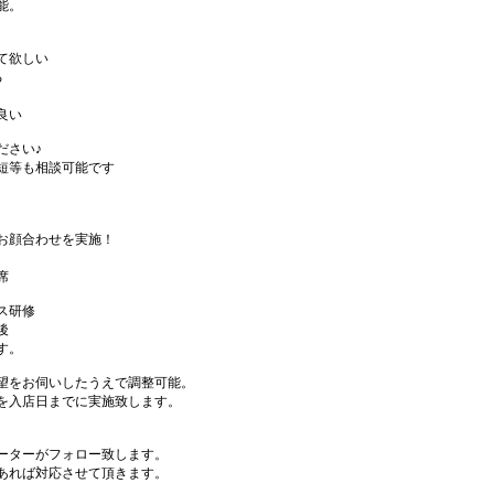
能。
て欲しい
る
良い
ださい♪
短等も相談可能です
お顔合わせを実施！
席
ス研修
後
す。
望をお伺いしたうえで調整可能。
を入店日までに実施致します。
ーターがフォロー致します。
あれば対応させて頂きます。