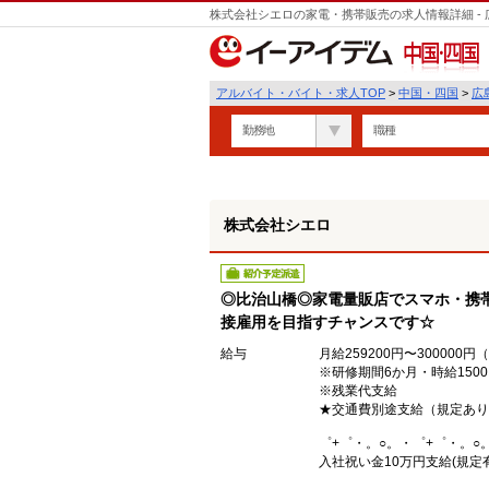
株式会社シエロの家電・携帯販売の求人情報詳細 -
遣
中国・四国
アルバイト・バイト・求人TOP
>
中国・四国
>
広
勤務地
職種
株式会社シエロ
紹介予定派遣
◎比治山橋◎家電量販店でスマホ・携帯
接雇用を目指すチャンスです☆
給与
月給259200円〜30000
※研修期間6か月・時給150
※残業代支給
★交通費別途支給（規定あり
゜+゜・。○。・゜+゜・。○
入社祝い金10万円支給(規定有