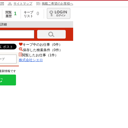
質問
サイトマップ
掲載ご希望のお客様へ
閲覧
キープ
1
0
履歴
リスト
ログイン
報詳細
キープ中のお仕事（0件）
保存した検索条件（
0
件）
閲覧したお仕事（1件）
ープ
株式会社シエロ
の最新情報です
む