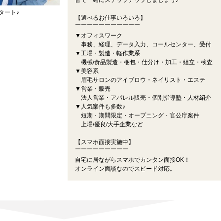
皆で一緒にステップアップしましょう♪
タート♪
【選べるお仕事いろいろ】
￣￣￣￣￣￣￣￣￣￣￣
▼オフィスワーク
事務、経理、データ入力、コールセンター、受付
▼工場・製造・軽作業系
機械/食品製造・梱包・仕分け・加工・組立・検査
▼美容系
眉毛サロンのアイブロウ・ネイリスト・エステ
▼営業・販売
法人営業・アパレル販売・個別指導塾・人材紹介
▼人気案件も多数♪
短期・期間限定・オープニング・官公庁案件
上場/優良/大手企業など
【スマホ面接実施中】
￣￣￣￣￣￣￣￣￣
自宅に居ながらスマホでカンタン面接OK！
オンライン面談なのでスピード対応。