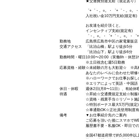
★交通費別途支給（規定あり）
゜+゜・。○。・゜+゜・。○。・
入社祝い金10万円支給(規定有)
お友達を紹介頂くと,
インセンティブ支給(規定有)
゜・。○。・゜+゜・。○。・゜
勤務地
広島県広島市中区の家電量販店
交通アクセス
「比治山橋」駅より徒歩5分
「比治山下」駅より徒歩6分
勤務時間・曜日
10:00〜20:00（実働8h・休憩1
※土日祝含む週5日勤務
応募資格・経験
☆未経験の方も大歓迎☆ ※高
あなたのレベルに合わせた研修
※ハローワークでお仕事お探し
※エリアによって英語・中国語
休日・休暇
週休2日(月8〜11日）、有給休
待遇
☆昇給☆交通費規定支給☆制服
☆資格・残業手当☆リゾート施
☆特別ボーナス最大5万円(規定
☆車通勤OK☆正社員登用制度
備考
▼お仕事紹介先のご案内
ご応募を頂いた後にスマホでW
履歴書不要・私服OK・即日で
全国47都道府県で約5,000