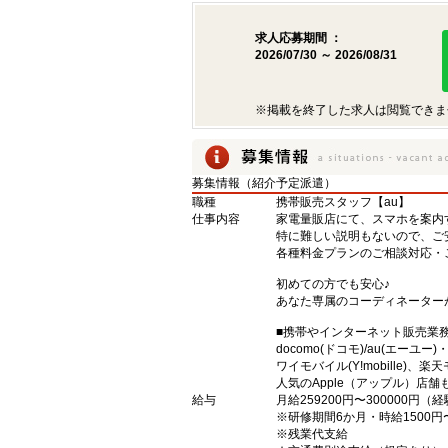
求人応募期間 ：
2026/07/30 ～ 2026/08/31
※掲載を終了した求人は閲覧できま
募集情報（紹介予定派遣）
職種
携帯販売スタッフ【au】
仕事内容
家電量販店にて、スマホを案内
特に難しい説明もないので、ご
各種料金プランのご相談対応・
初めての方でも安心♪
あなた専属のコーディネーター
■携帯やインターネット販売業
docomo(ドコモ)/au(エーユー
ワイモバイル(Y!mobille)
人気のApple（アップル）店
給与
月給259200円〜300000円
※研修期間6か月・時給1500円
※残業代支給