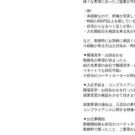
様々な希望に沿ったご提案が可
〈例〉
・未経験なので、研修が充実し
・時給1,600円以上を探してい
・自宅からなるべく近くが良い
・入社開始日を相談出来る先が
など、面接時にお気軽に相談く
※経験が有る方は土日休み・時
▼職場見学・お顔合わせ
勤務先の希望が決まったら
紹介先希望の会社で職場見学・
リモートでも対応可能♪
※担当のコーディネーターが同
▼入社手続き・コンプライアン
職場見学・お顔合わせを行った
就業意思の確認をさせて頂きま
就業希望の場合は、入店日の希
コンプライアンスに関する研修
▼お仕事開始
勤務開始後も担当のコーディネ
勤務時で困ったこと、ご要望が