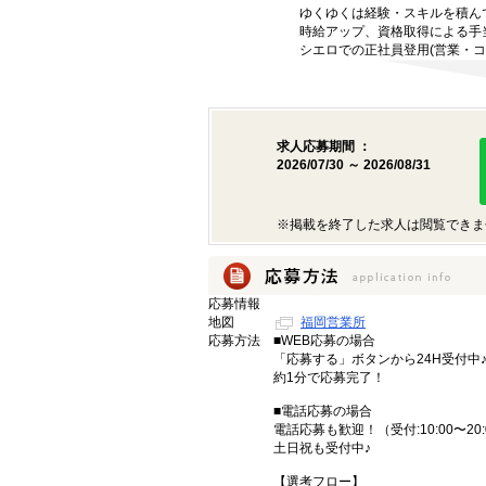
ゆくゆくは経験・スキルを積ん
時給アップ、資格取得による手
シエロでの正社員登用(営業・コ
求人応募期間 ：
2026/07/30 ～ 2026/08/31
※掲載を終了した求人は閲覧できま
応募情報
地図
福岡営業所
応募方法
■WEB応募の場合
「応募する」ボタンから24H受付中
約1分で応募完了！
■電話応募の場合
電話応募も歓迎！（受付:10:00〜20:
土日祝も受付中♪
【選考フロー】