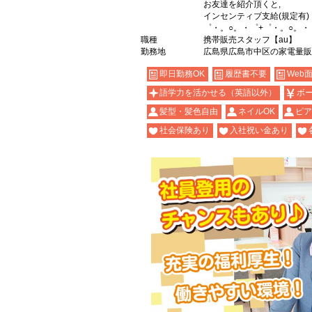
お友達を紹介頂くと,
インセンティブ支給(規定有)
゜・。○。・゜+゜・。○。・
職種
携帯販売スタッフ【au】
勤務地
広島県広島市中区の家電量販
即日勤務OK
履歴書不要
Web
語学力を活かせる（英語以外）
ボ
髪型・髪色自由
ネイルOK
ピア
社会保険あり
入社祝い金あり