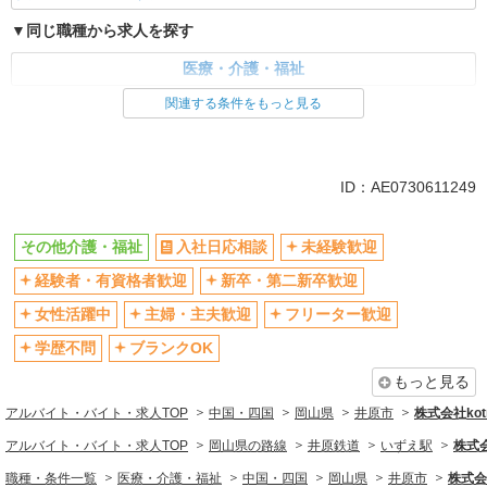
同じ職種から求人を探す
医療・介護・福祉
関連する条件をもっと見る
同じ特徴から求人を探す
未経験歓迎
ミドル（40代～）活躍中
ボーナス・賞与あり
車通勤OK
ID：AE0730611249
交通費支給
社会保険あり
産休・育休取得実績あり
その他介護・福祉
入社日応相談
未経験歓迎
経験者・有資格者歓迎
新卒・第二新卒歓迎
女性活躍中
主婦・主夫歓迎
フリーター歓迎
学歴不問
ブランクOK
もっと見る
アルバイト・バイト・求人TOP
中国・四国
岡山県
井原市
株式会社kotr
アルバイト・バイト・求人TOP
岡山県の路線
井原鉄道
いずえ駅
株式会
職種・条件一覧
医療・介護・福祉
中国・四国
岡山県
井原市
株式会社