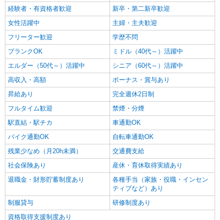
経験者・有資格者歓迎
新卒・第二新卒歓迎
女性活躍中
主婦・主夫歓迎
フリーター歓迎
学歴不問
ブランクOK
ミドル（40代～）活躍中
エルダー（50代～）活躍中
シニア（60代～）活躍中
高収入・高額
ボーナス・賞与あり
昇給あり
完全週休2日制
フルタイム歓迎
禁煙・分煙
駅直結・駅チカ
車通勤OK
バイク通勤OK
自転車通勤OK
残業少なめ（月20h未満）
交通費支給
社会保険あり
産休・育休取得実績あり
退職金・財形貯蓄制度あり
各種手当（家族・役職・インセン
ティブなど）あり
制服貸与
研修制度あり
資格取得支援制度あり