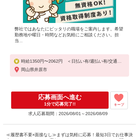
弊社ではあなたにピッタリの職場をご案内します。希望
勤務地や曜日・時間などお気軽にご相談ください。担
当...
時給1350円〜2062円 ＜日払い有/週払い有/交通費
全支給(ガソリン代含む)＞
岡山県井原市
応募画面へ進む
1分で応募完了!!
キープ
求人応募期間：2026/08/01～2026/08/09
≪履歴書不要×面接なし≫まずは気軽に応募！最短3日でお仕事決