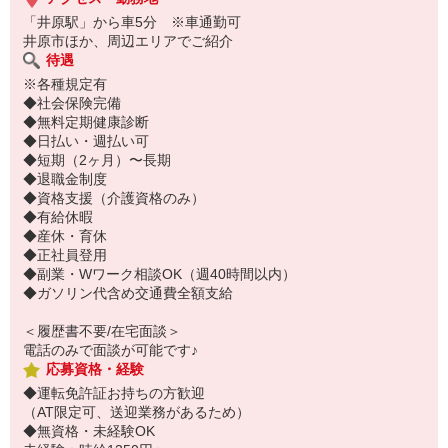
「井原駅」から車5分 ※車通勤可
井原市ほか、周辺エリアでご紹介
待遇
※各種規定有
◆社会保険完備
◆無料定期健康診断
◆日払い・週払い可
◆短期（2ヶ月）〜長期
◆退職金制度
◆資格支援（介護資格のみ）
◆有給休暇
◆産休・育休
◆正社員登用
◆副業・Wワーク相談OK（週40時間以内）
◆ガソリン代含め交通費全額支給
＜履歴書不要/在宅面談＞
電話のみで面談が可能です♪
応募資格・経験
◆運転免許証お持ちの方歓迎
（AT限定可、送迎業務があるため）
◆無資格・未経験OK