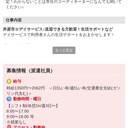
定！わからないことは専任のコーディネーターになんでも聞いて
ください♪
仕事内容
井原市☆デイサービス♪送迎できる方歓迎！生活サポートなど
デイサービスで利用者さんの生活サポートをおまかせします！
【お仕事内容】
もっと見る
・自宅から施設までの送迎（運転できる方）
・必要に応じて日常生活の介助
・リハビリのお手伝い/見守り
・お話やレクリエーション など
募集情報（派遣社員）
利用者さんは比較的介護度が低めなので、介護初心者・ブランクの
給与
ある方にも人気です♪
時給1350円〜2062円 ＜日払い有/週払い有/交通費全支給(ガソ
リン代含む)＞
未経験の方も大歓迎です◎
勤務時間・曜日
20代・30代・40代・50代幅広く活躍中！
【シフト制/休憩1h/週3日〜】
日払い・週払いも対応可能☆
8:00〜17:00
利用希望される方はお気軽にご相談ください。
9:00〜18:00 等
※残業なし
アクセス・勤務地