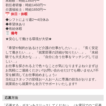
未経験：時給1350円〜
初任者研修：時給1450円〜
介護福祉士：時給1650円〜
休日・休暇
◆シフトにより週2〜4日休み
◆希望休あり
◆有給休暇
備考
★安心して働ける環境が大切★
『希望や制約があるけど介護の仕事がしたい…』、『長く安定
して働きたい…』、『就業部署の詳細が知りたい…』、『未経
験でも大丈夫かな…』、『自分に合う仕事をマッチングしてほ
しい…』
お仕事を探される上で色々なことが気になりますよね☆まずは
お気軽にご連絡ください!!お問い合わせだけでも構いません!!不
安を解消してお仕事始めましょう♪
当社はスタッフの皆様お一人お一人に専属の担当がおります。
就業前から就業中も全力でサポートいたします!!
応募方法
「応募する」ボタンをクリックしてください。（お電話でのご応募