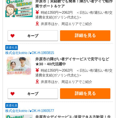
井原市｜未経験でも簡単！障がい者デイで軽作
業サポート＆ケア
時給1350円〜2062円 ＜日払い有/週払い有/交
通費全支給(ガソリン代含む)＞
井原市ほか、周辺エリアでご紹介
詳細を見る
キープ
派遣社員
株式会社kotrio /●OK-H-1993815
井原市の障がい者デイサービスで見守りなど
★30・40代活躍中
時給1350円〜2062円 ＜日払い有/週払い有/交
通費全支給(ガソリン代含む)＞
井原市ほか、周辺エリアでご紹介
詳細を見る
キープ
派遣社員
株式会社kotrio /●OK-H-1993577
井原市☆デイサービス♪送迎できる方歓迎！生