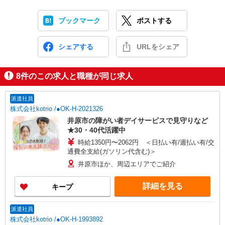
ブックマーク
ポストする
シェアする
URLをシェア
8
件のこの求人と職種が同じ求人
派遣社員
株式会社kotrio /●OK-H-2021326
井原市の障がい者デイサービスで見守りなど
★30・40代活躍中
時給1350円〜2062円 ＜日払い有/週払い有/交
通費全支給(ガソリン代含む)＞
井原市ほか、周辺エリアでご紹介
詳細を見る
キープ
派遣社員
株式会社kotrio /●OK-H-1993892