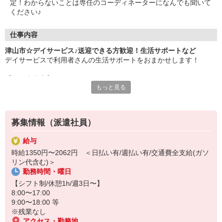
定！わからないことは専任のコーディネーターになんでも聞いて
ください♪
仕事内容
津山市☆デイサービス♪送迎できる方歓迎！生活サポートなど
デイサービスで利用者さんの生活サポートをおまかせします！
【お仕事内容】
もっと見る
・自宅から施設までの送迎（運転できる方）
・必要に応じて日常生活の介助
・リハビリのお手伝い/見守り
・お話やレクリエーション など
募集情報（派遣社員）
利用者さんは比較的介護度が低めなので、介護初心者・ブランクの
給与
ある方にも人気です♪
時給1350円〜2062円 ＜日払い有/週払い有/交通費全支給(ガソ
リン代含む)＞
未経験の方も大歓迎です◎
勤務時間・曜日
20代・30代・40代・50代幅広く活躍中！
【シフト制/休憩1h/週3日〜】
日払い・週払いも対応可能☆
8:00〜17:00
利用希望される方はお気軽にご相談ください。
9:00〜18:00 等
※残業なし
アクセス・勤務地