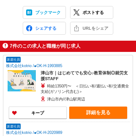
ブックマーク
ポストする
シェアする
URLをシェア
7
件のこの求人と職種が同じ求人
派遣社員
株式会社kotrio /●OK-H-1993885
津山市｜はじめてでも安心♪教育体制◎就労支
援STAFF
時給1350円〜 ＜日払い有/週払い有/交通費全
支給(ガソリン代含む)＞
津山市内//津山駅周辺
詳細を見る
キープ
派遣社員
株式会社kotrio /●OK-H-2020989