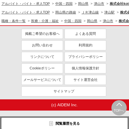
アルバイト・バイト・求人TOP
中国・四国
岡山県
津山市
株式会社kotr
アルバイト・バイト・求人TOP
岡山県の路線
ＪＲ津山線
津山駅
株式会
職種・条件一覧
医療・介護・福祉
中国・四国
岡山県
津山市
株式会社
掲載ご希望のお客様へ
よくある質問
お問い合わせ
利用規約
リンクについて
プライバシーポリシー
Cookieポリシー
個人情報保護方針
メールサービスについて
サイト運営会社
サイトマップ
(c) AIDEM Inc.
TOPへ
閲覧履歴を見る