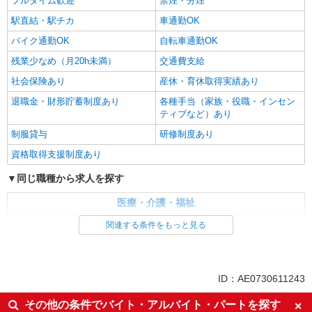
フルタイム歓迎
禁煙・分煙
駅直結・駅チカ
車通勤OK
バイク通勤OK
自転車通勤OK
残業少なめ（月20h未満）
交通費支給
社会保険あり
産休・育休取得実績あり
退職金・財形貯蓄制度あり
各種手当（家族・役職・インセン
ティブなど）あり
制服貸与
研修制度あり
資格取得支援制度あり
同じ職種から求人を探す
医療・介護・福祉
関連する条件をもっと見る
同じ特徴から求人を探す
未経験歓迎
ミドル（40代～）活躍中
ボーナス・賞与あり
車通勤OK
ID：AE0730611243
交通費支給
社会保険あり
その他の条件でバイト・アルバイト・パートを探す
産休・育休取得実績あり