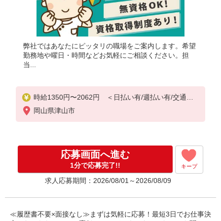
弊社ではあなたにピッタリの職場をご案内します。希望
勤務地や曜日・時間などお気軽にご相談ください。担
当...
時給1350円〜2062円 ＜日払い有/週払い有/交通費
全支給(ガソリン代含む)＞
岡山県津山市
応募画面へ進む
1分で応募完了!!
キープ
求人応募期間：2026/08/01～2026/08/09
≪履歴書不要×面接なし≫まずは気軽に応募！最短3日でお仕事決