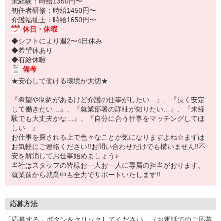
未経験：時給1350円〜
初任者研修：時給1450円〜
介護福祉士：時給1650円〜
休日・休暇
◆シフトにより週2〜4日休み
◆希望休あり
◆有給休暇
備考
★安心して働ける環境が大切★
『希望や制約があるけど介護の仕事がしたい…』、『長く安定
して働きたい…』、『就業部署の詳細が知りたい…』、『未経
験でも大丈夫かな…』、『自分に合う仕事をマッチングしてほ
しい…』
お仕事を探される上で色々なことが気になりますよね☆まずは
お気軽にご連絡ください!!お問い合わせだけでも構いません!!不
安を解消してお仕事始めましょう♪
当社はスタッフの皆様お一人お一人に専属の担当がおります。
就業前から就業中も全力でサポートいたします!!
応募方法
「応募する」ボタンをクリックしてください。（お電話でのご応募