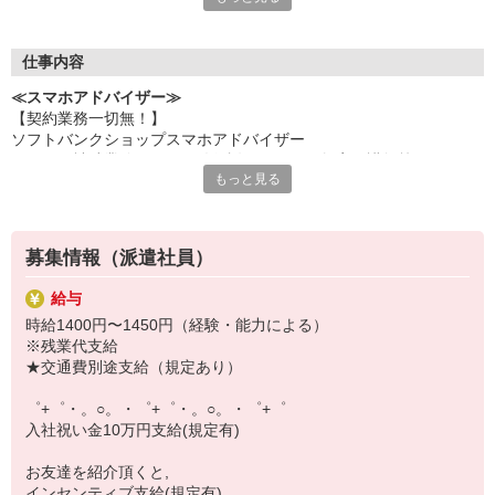
何でも聞きやすい雰囲気の職場環境です。
お互いに教え合ったり、フォローしあったりする
優しい人間関係がある場所ばかり！
仕事内容
皆で一緒にステップアップしましょう♪
≪スマホアドバイザー≫
【契約業務一切無！】
【選べるお仕事いろいろ】
ソフトバンクショップスマホアドバイザー
￣￣￣￣￣￣￣￣￣￣￣
（クルー補助業務・データ移行説明・スマホ教室の講師等）
▼オフィスワーク
もっと見る
※未経験大歓迎、幅広い年齢層活躍！
事務、経理、データ入力、コールセンター、受付
▼工場・製造・軽作業系
機械/食品製造・梱包・仕分け・加工・組立・検査
▼美容系
募集情報（派遣社員）
眉毛サロンのアイブロウ・ネイリスト・エステ
▼営業・販売
給与
法人営業・アパレル販売・個別指導塾・人材紹介
時給1400円〜1450円（経験・能力による）
▼人気案件も多数♪
※残業代支給
短期・期間限定・オープニング・官公庁案件
★交通費別途支給（規定あり）
上場/優良/大手企業など
゜+゜・。○。・゜+゜・。○。・゜+゜
【スマホ面接実施中】
入社祝い金10万円支給(規定有)
￣￣￣￣￣￣￣￣￣
自宅に居ながらスマホでカンタン面接OK！
お友達を紹介頂くと,
オンライン面談なのでスピード対応。
インセンティブ支給(規定有)