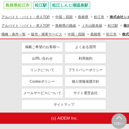
島根県松江市
松江駅
松江しんじ湖温泉駅
アルバイト・バイト・求人TOP
中国・四国
島根県
松江市
株式会社シ
アルバイト・バイト・求人TOP
島根県の路線
ＪＲ山陰本線
松江駅
株
職種・条件一覧
販売・接客サービス
中国・四国
島根県
松江市
株式
掲載ご希望のお客様へ
よくある質問
お問い合わせ
利用規約
リンクについて
プライバシーポリシー
Cookieポリシー
個人情報保護方針
メールサービスについて
サイト運営会社
サイトマップ
(c) AIDEM Inc.
TOPへ