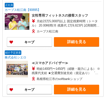
正社員
カーブス松江南【90895】
女性専用フィットネスの接客スタッフ
月給23万5,000円以上 固定残業時間（トータ
ル） 20.00時間/月 残業代 2万9,823円 試用期間中
月給22万8,154円以上(試用期間6ヶ月) 試用期間中
カーブス松江南
固定残業時間（トータル） 20.00時間/月 試用期間
中 残業代 2万8,954円
詳細を見る
キープ
紹介予定派遣
株式会社シエロ
≪スマホアドバイザー≫
時給1400円〜1450円（経験・能力による） ※
残業代支給 ★交通費別途支給（規定あり） ゜
+゜・。○。・゜+゜・。○。・゜+゜ 入社祝い金10
島根県松江市のsoftbankショップ
万円支給(規定有) お友達を紹介頂くと, インセンテ
ィブ支給(規定有) ★月2回払い・週払い可能（規程
詳細を見る
キープ
有）★ ゜・。○。・゜+゜・。○。・゜+゜