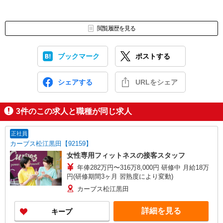
閲覧履歴を見る
ブックマーク
ポストする
シェアする
URLをシェア
3
件のこの求人と職種が同じ求人
正社員
カーブス松江黒田【92159】
女性専用フィットネスの接客スタッフ
年俸282万円〜316万8,000円 研修中 月給18万
円(研修期間3ヶ月 習熟度により変動)
カーブス松江黒田
詳細を見る
キープ