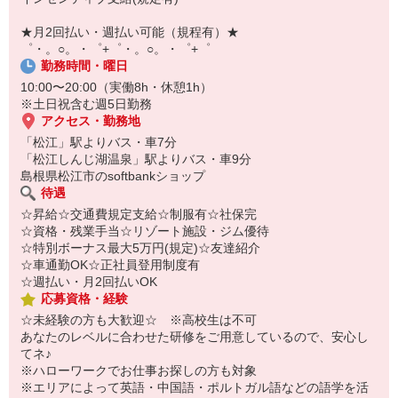
即日登録もOK♪
★月2回払い・週払い可能（規程有）★
気になった方はお気軽にご相談ください！
゜・。○。・゜+゜・。○。・゜+゜
勤務時間・曜日
10:00〜20:00（実働8h・休憩1h）
※土日祝含む週5日勤務
アクセス・勤務地
「松江」駅よりバス・車7分
「松江しんじ湖温泉」駅よりバス・車9分
島根県松江市のsoftbankショップ
待遇
☆昇給☆交通費規定支給☆制服有☆社保完
☆資格・残業手当☆リゾート施設・ジム優待
☆特別ボーナス最大5万円(規定)☆友達紹介
☆車通勤OK☆正社員登用制度有
☆週払い・月2回払いOK
応募資格・経験
☆未経験の方も大歓迎☆ ※高校生は不可
あなたのレベルに合わせた研修をご用意しているので、安心し
てネ♪
※ハローワークでお仕事お探しの方も対象
※エリアによって英語・中国語・ポルトガル語などの語学を活