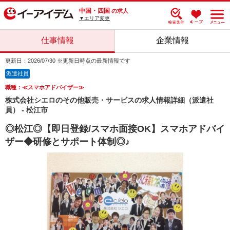
中国・四国
の求人
▼エリア変更
仕事情報
企業情報
更新日：2026/07/30 ※更新日時点の最新情報です
派遣社員
職種：≪スマホアドバイザー≫
株式会社シエロのその他販売・サービスの求人情報詳細（派遣社
員） - 松江市
◎松江◎【即日登録/スマホ面接OK】スマホアドバイ
ザー◆研修とサポート体制◎♪