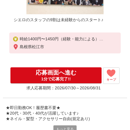
シエロのスタッフの9割は未経験からのスタート♪
時給1400円〜1450円（経験・能力による）
※残業代支給
島根県松江市
★交通費別途支給（規定あり）
゜+゜・。○。・゜+゜・。○。・゜+゜
入社祝い金10万円支給(規定有)
応募画面へ進む
お友達を紹介頂くと,
1分で応募完了!!
キープ
インセンティブ支給(規定有)
求人応募期間：2026/07/30～2026/08/31
★月2回払い・週払い可能（規程有）★
゜・。○。・゜+゜・。○。・゜+゜
★即日勤務OK！履歴書不要★
★20代・30代・40代が活躍しています♪
★ネイル・髪型・アクセサリー自由(規定あり)
もっと見る
シエロのご紹介するお店は、