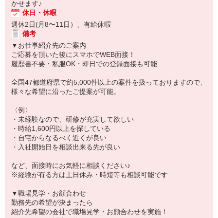
かせます♪
休日・休暇
週休2日(月8〜11日）、有給休暇
備考
▼お仕事紹介先のご案内
ご応募を頂いた後にスマホでWEB面接！
履歴書不要・私服OK・即日での登録面接も可能
全国47都道府県で約5,000件以上の案件を扱っておりますので、
様々な希望に沿ったご提案が可能。
〈例〉
・未経験なので、研修が充実して欲しい
・時給1,600円以上を探している
・自宅からなるべく近くが良い
・入社開始日を相談出来る先が良い
など、面接時にお気軽に相談ください♪
※経験が有る方は土日休み・時短等も相談可能です
▼職場見学・お顔合わせ
勤務先の希望が決まったら
紹介先希望の会社で職場見学・お顔合わせを実施！