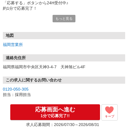
「応募する」ボタンから24H受付中♪
約1分で応募完了！
もっと見る
■電話応募の場合
電話応募も歓迎！（受付:10:00〜20:00）
土日祝も受付中♪
地図
【選考フロー】
福岡営業所
①応募から3営業日を目安に、メールorお電話でご連絡します。
②面接日時を決定！「0120」から始まる電話番号からご連絡します
★スマホでWEB面接（LINEなど）・出張面接・事務所面接と選べま
連絡先住所
す
福岡県福岡市中央区天神3-4-7 天神旭ビル4F
③面接実施（履歴書不要）
④勤務開始（スタート日は応相談）
※ご希望があれば、職場見学の調整もOKです！
この求人に関するお問い合わせ
0120-050-305
お気軽にご応募ください♪
担当：採用担当
応募画面へ進む
1分で応募完了!!
キープ
求人応募期間：2026/07/30～2026/08/31