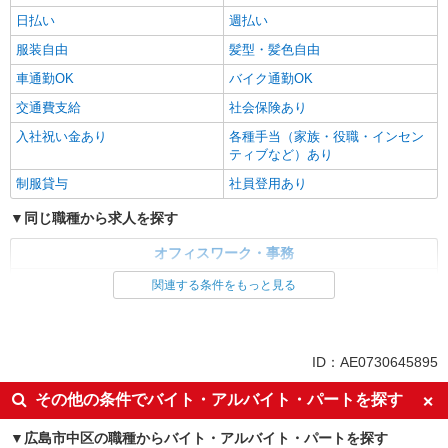
日払い
週払い
服装自由
髪型・髪色自由
車通勤OK
バイク通勤OK
交通費支給
社会保険あり
入社祝い金あり
各種手当（家族・役職・インセン
ティブなど）あり
制服貸与
社員登用あり
同じ職種から求人を探す
オフィスワーク・事務
コールセンター
関連する条件をもっと見る
同じ特徴から求人を探す
未経験歓迎
英語が活かせる
ID：AE0730645895
ボーナス・賞与あり
日払い
その他の条件でバイト・アルバイト・パートを探す
服装自由
車通勤OK
広島市中区の職種からバイト・アルバイト・パートを探す
交通費支給
社会保険あり