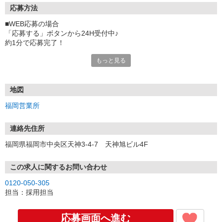
応募方法
■WEB応募の場合
「応募する」ボタンから24H受付中♪
約1分で応募完了！
もっと見る
■電話応募の場合
電話応募も歓迎！（受付:10:00〜20:00）
土日祝も受付中♪
地図
【選考フロー】
福岡営業所
①応募から3営業日を目安に、メールorお電話でご連絡します。
②面接日時を決定！「0120」から始まる電話番号からご連絡します
★スマホでWEB面接（LINEなど）・出張面接・事務所面接と選べま
連絡先住所
す
福岡県福岡市中央区天神3-4-7 天神旭ビル4F
③面接実施（履歴書不要）
④勤務開始（スタート日は応相談）
※ご希望があれば、職場見学の調整もOKです！
この求人に関するお問い合わせ
0120-050-305
お気軽にご応募ください♪
担当：採用担当
応募画面へ進む