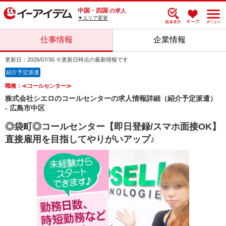
中国・四国
の求人
▼エリア変更
仕事情報
企業情報
更新日：2026/07/30 ※更新日時点の最新情報です
紹介予定派遣
職種：≪コールセンター≫
株式会社シエロのコールセンターの求人情報詳細（紹介予定派遣）
- 広島市中区
◎袋町◎コールセンター【即日登録/スマホ面接OK】
直接雇用を目指してやりがいアップ♪