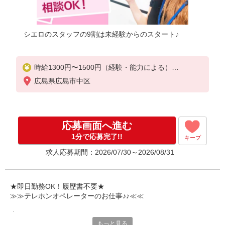
シエロのスタッフの9割は未経験からのスタート♪
時給1300円〜1500円（経験・能力による）
※別途インセンティブ制度有！
広島県広島市中区
※残業代支給
★交通費別途支給（規定あり）
゜+゜・。○。・゜+゜・。○。・゜+゜
応募画面へ進む
入社祝い金10万円支給(規定有)
1分で応募完了!!
キープ
お友達を紹介頂くと,
求人応募期間：2026/07/30～2026/08/31
インセンティブ支給(規定有)
★月2回払い・週払い可能（規程有）★
゜・。○。・゜+゜・。○。・゜+゜
★即日勤務OK！履歴書不要★
≫≫テレホンオペレーターのお仕事♪♪≪≪
専任のコーディネーターがサポート♪
もっと見る
職場での不安や悩み事があれば