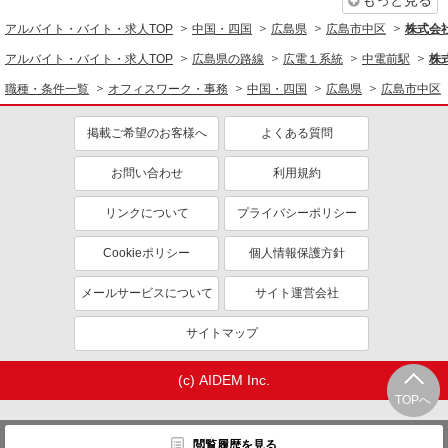
もっと見る
アルバイト・バイト・求人TOP
中国・四国
広島県
広島市中区
株式会
アルバイト・バイト・求人TOP
広島県の路線
広電１系統
中電前駅
株
職種・条件一覧
オフィスワーク・事務
中国・四国
広島県
広島市中区
掲載ご希望のお客様へ
よくある質問
お問い合わせ
利用規約
リンクについて
プライバシーポリシー
Cookieポリシー
個人情報保護方針
メールサービスについて
サイト運営会社
サイトマップ
(c) AIDEM Inc.
TOPへ
閲覧履歴を見る