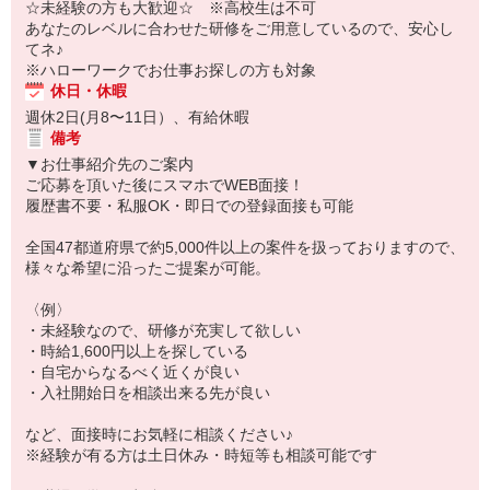
☆未経験の方も大歓迎☆ ※高校生は不可
あなたのレベルに合わせた研修をご用意しているので、安心し
てネ♪
※ハローワークでお仕事お探しの方も対象
休日・休暇
週休2日(月8〜11日）、有給休暇
備考
▼お仕事紹介先のご案内
ご応募を頂いた後にスマホでWEB面接！
履歴書不要・私服OK・即日での登録面接も可能
全国47都道府県で約5,000件以上の案件を扱っておりますので、
様々な希望に沿ったご提案が可能。
〈例〉
・未経験なので、研修が充実して欲しい
・時給1,600円以上を探している
・自宅からなるべく近くが良い
・入社開始日を相談出来る先が良い
など、面接時にお気軽に相談ください♪
※経験が有る方は土日休み・時短等も相談可能です