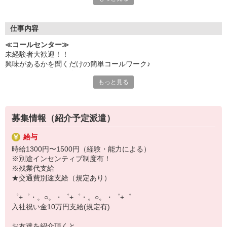
いつでも相談してください！
充実の福利厚生、各種施設利用の特典など、
仕事内容
働きやすい環境づくりに取り組んでいます！
≪コールセンター≫
お仕事以外も充実させたいあなたの味方です♪
未経験者大歓迎！！
興味があるかを聞くだけの簡単コールワーク♪
【選べるお仕事いろいろ】
マニュアルに沿って進めるだけ！！
￣￣￣￣￣￣￣￣￣￣￣
もっと見る
営業やアポ取りは一切ありません！！
▼オフィスワーク
PC操作もなし！！！
事務、経理、データ入力、コールセンター、受付
▼工場・製造・軽作業系
機械/食品製造・梱包・仕分け・加工・組立・検査
募集情報（紹介予定派遣）
▼美容系
眉毛サロンのアイブロウ・ネイリスト・エステ
給与
▼営業・販売
時給1300円〜1500円（経験・能力による）
法人営業・アパレル販売・個別指導塾・人材紹介
※別途インセンティブ制度有！
▼人気案件も多数♪
※残業代支給
短期・期間限定・オープニング・官公庁案件
★交通費別途支給（規定あり）
上場/優良/大手企業など
゜+゜・。○。・゜+゜・。○。・゜+゜
【スマホ面接実施中】
入社祝い金10万円支給(規定有)
￣￣￣￣￣￣￣￣￣
自宅に居ながらスマホでカンタン面接OK！
お友達を紹介頂くと,