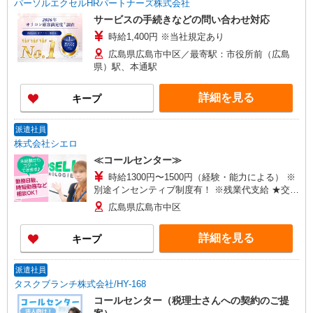
パーソルエクセルHRパートナーズ株式会社
サービスの手続きなどの問い合わせ対応
時給1,400円 ※当社規定あり
広島県広島市中区／最寄駅：市役所前（広島
県）駅、本通駅
詳細を見る
キープ
派遣社員
株式会社シエロ
≪コールセンター≫
時給1300円〜1500円（経験・能力による） ※
別途インセンティブ制度有！ ※残業代支給 ★交通
費別途支給（規定あり） ゜+゜・。○。・゜
広島県広島市中区
+゜・。○。・゜+゜ 入社祝い金10万円支給(規定
有) お友達を紹介頂くと, インセンティブ支給(規定
詳細を見る
キープ
有) ★月2回払い・週払い可能（規程有）★ ゜・。
○。・゜+゜・。○。・゜+゜
派遣社員
タスクブランチ株式会社/HY-168
コールセンター（税理士さんへの契約のご提