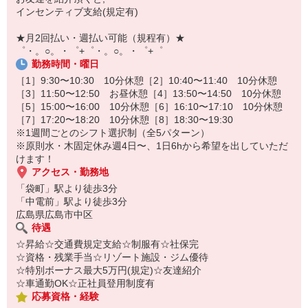
オンライン面談なのでスピード対応。
インセンティブ支給(規定有)
即日登録もOK♪
★月2回払い・週払い可能（規程有）★
気になった方はお気軽にご相談ください！
゜・。○。・゜+゜・。○。・゜+゜
勤務時間・曜日
［1］9:30〜10:30 10分休憩［2］10:40〜11:40 10分休憩
［3］11:50〜12:50 お昼休憩［4］13:50〜14:50 10分休憩
［5］15:00〜16:00 10分休憩［6］16:10〜17:10 10分休憩
［7］17:20〜18:20 10分休憩［8］18:30〜19:30
※1週間ごとのシフト選択制（全5パターン）
※原則水・木固定休み週4日〜、1日6hから希望を出していただ
けます！
アクセス・勤務地
「袋町」駅より徒歩3分
「中電前」駅より徒歩3分
広島県広島市中区
待遇
☆昇給☆交通費規定支給☆制服有☆社保完
☆資格・残業手当☆リゾート施設・ジム優待
☆特別ボーナス最大5万円(規定)☆友達紹介
☆車通勤OK☆正社員登用制度有
応募資格・経験