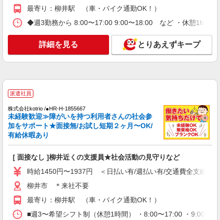
最寄り：柳井駅 （車・バイク通勤OK！）
◆週3勤務から 8:00〜17:00 9:00〜18:00 など ・休憩1
詳細を見る
とりあえずキープ
派遣社員
株式会社kotrio /●HR-H-1855667
未経験歓迎≫障がいを持つ利用者さんの社会参
加をサポート★面接無/お試し短期２ヶ月〜OK/
有給休暇あり
[ 面接なし ]柳井近くの支援員★社会活動の見守りなど
時給1450円〜1937円 ＜日払い有/週払い有/交通費全支給(ガ
柳井市 ＊来社不要
最寄り：柳井駅 （車・バイク通勤OK！）
■週3〜希望シフト制（休憩1時間） ・8:00〜17:00 ・9:00