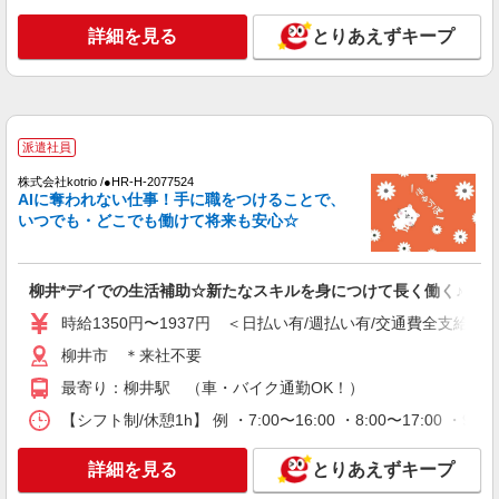
詳細を見る
とりあえずキープ
派遣社員
株式会社kotrio /●HR-H-2077524
AIに奪われない仕事！手に職をつけることで、
いつでも・どこでも働けて将来も安心☆
柳井*デイでの生活補助☆新たなスキルを身につけて長く働く♪
時給1350円〜1937円 ＜日払い有/週払い有/交通費全支給(ガ
柳井市 ＊来社不要
最寄り：柳井駅 （車・バイク通勤OK！）
【シフト制/休憩1h】 例 ・7:00〜16:00 ・8:00〜17:00 ・9:
詳細を見る
とりあえずキープ