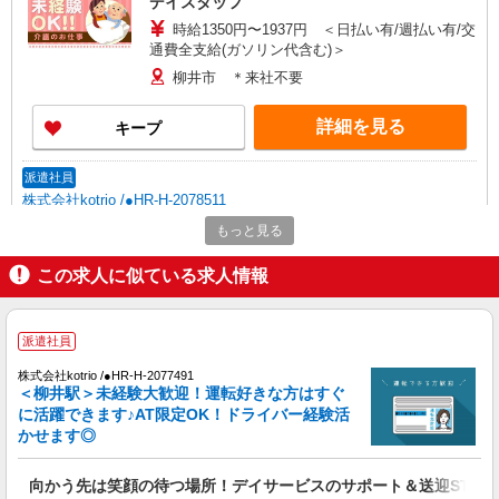
デイスタッフ
時給1350円〜1937円 ＜日払い有/週払い有/交
通費全支給(ガソリン代含む)＞
柳井市 ＊来社不要
詳細を見る
キープ
派遣社員
株式会社kotrio /●HR-H-2078511
＼収入アップを全面サポート／小規模デイ
もっと見る
STAFF|資格支援制度あり
この求人に似ている求人情報
時給1350円〜1937円 ＜日払い有/週払い有/交
通費全支給(ガソリン代含む)＞
柳井市 ＊来社不要
派遣社員
詳細を見る
キープ
株式会社kotrio /●HR-H-2077491
＜柳井駅＞未経験大歓迎！運転好きな方はすぐ
に活躍できます♪AT限定OK！ドライバー経験活
派遣社員
かせます◎
株式会社kotrio /●HR-H-2078493
柳井駅のデイサービス★残業なし♪日勤のみ◎
向かう先は笑顔の待つ場所！デイサービスのサポート＆送迎STAF
夜はおうち時間