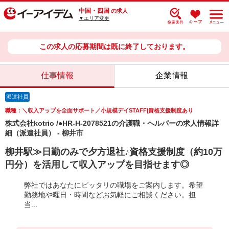
中国・四国
の求人
▼エリア変更
この求人の応募期間は既に終了しております。
仕事情報
企業情報
派遣社員
職種：＼収入アップを全面サポート／小規模デイSTAFF|資格支援制度あり
株式会社kotrio /●HR-H-2078521の介護職・ヘルパーの求人情報詳
細（派遣社員） - 柳井市
柳井駅≫日勤のみで夕方退社♪資格支援制度（約10万
円分）を活用して収入アップを目指せます◎
弊社ではあなたにピッタリの職場をご案内します。希望
勤務地や曜日・時間などお気軽にご相談ください。担
当...