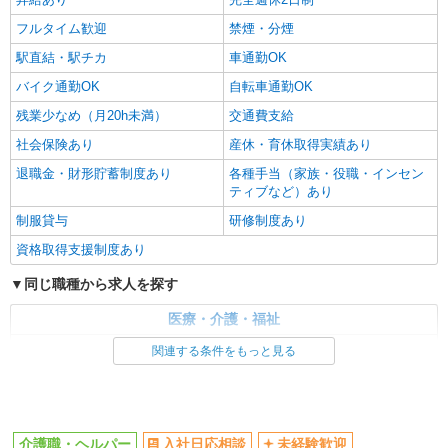
フルタイム歓迎
禁煙・分煙
駅直結・駅チカ
車通勤OK
バイク通勤OK
自転車通勤OK
残業少なめ（月20h未満）
交通費支給
社会保険あり
産休・育休取得実績あり
退職金・財形貯蓄制度あり
各種手当（家族・役職・インセン
ティブなど）あり
制服貸与
研修制度あり
資格取得支援制度あり
同じ職種から求人を探す
医療・介護・福祉
介護職・ヘルパー
関連する条件をもっと見る
同じ特徴から求人を探す
未経験歓迎
ミドル（40代～）活躍中
介護職・ヘルパー
入社日応相談
未経験歓迎
ボーナス・賞与あり
車通勤OK