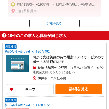
時給1350円〜1937円 ＜日払い有/週払い有/交通費
全支給(ガソリン代含む)＞
山口県柳井市
詳細を見る
ID：AE0708995714
10
件のこの求人と職種が同じ求人
掲載期間終了
派遣社員
株式会社kotrio /●HR-H-2077491
向かう先は笑顔の待つ場所！デイサービスのサ
ポート＆送迎STAFF
時給1350円〜1937円 ＜日払い有/週払い有/交
通費全支給(ガソリン代含む)＞
柳井市 ＊来社不要
詳細を見る
キープ
派遣社員
株式会社kotrio /●HR-H-1880272