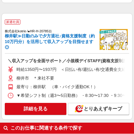
派遣社員
株式会社kotrio /●HR-H-2078511
柳井駅≫日勤のみで夕方退社♪資格支援制度（約
10万円分）を活用して収入アップを目指せます
◎
＼収入アップを全面サポート／小規模デイSTAFF|資格支援制度あ
時給1350円〜1937円 ＜日払い有/週払い有/交通費全支給(ガ
柳井市 ＊来社不要
最寄り：柳井駅 （車・バイク通勤OK！）
▼希望シフト制（週3〜5日勤務） ・8:30〜17:30 ・9:30〜18
詳細を見る
とりあえずキープ
このお仕事に関連する条件で探す