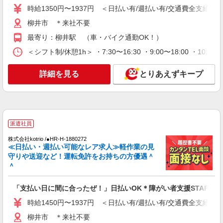
時給1350円〜1937円 ＜日払い有/週払い有/交通費全支給(ガ
時給1350円〜1937円 ＜日払い有/週払い有/交
通費全支給(ガソリン代含む)＞
柳井市 ＊来社不要
柳井市 ＊来社不要
最寄り：柳井駅 （車・バイク通勤OK！）
＜シフト制/休憩1h＞ ・7:30〜16:30 ・9:00〜18:00 ・10:0
詳細を見る
キープ
詳細を見る
とりあえずキープ
派遣社員
株式会社kotrio /●HR-H-1880272
≪日払い・週払い可能なレア求人≫軽作業の見
守りや送迎など！運転免許をお持ちの方優遇＾
＾
「支払い日に間に合ったぜ！」日払いOK＊障がい者支援STAFF
時給1450円〜1937円 ＜日払い有/週払い有/交通費全支給(ガ
柳井市 ＊来社不要