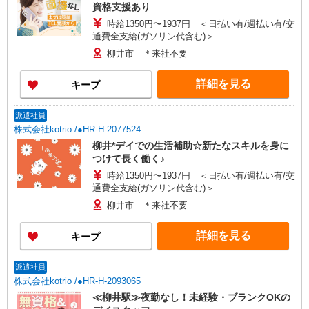
資格支援あり
時給1350円〜1937円 ＜日払い有/週払い有/交
通費全支給(ガソリン代含む)＞
柳井市 ＊来社不要
詳細を見る
キープ
派遣社員
株式会社kotrio /●HR-H-2077524
柳井*デイでの生活補助☆新たなスキルを身に
つけて長く働く♪
時給1350円〜1937円 ＜日払い有/週払い有/交
通費全支給(ガソリン代含む)＞
柳井市 ＊来社不要
詳細を見る
キープ
派遣社員
株式会社kotrio /●HR-H-2093065
≪柳井駅≫夜勤なし！未経験・ブランクOKの