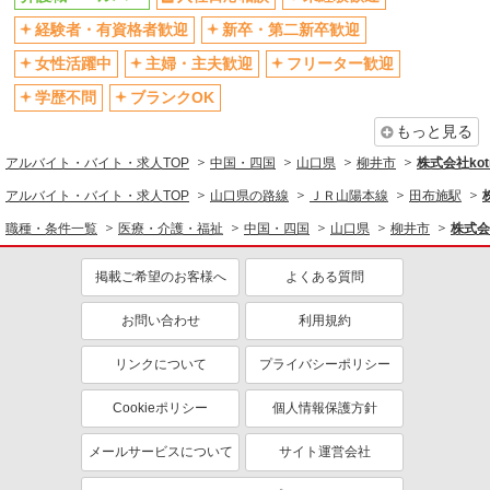
経験者・有資格者歓迎
新卒・第二新卒歓迎
交通費支給
社会保険あり
産休・育休取得実績あり
女性活躍中
主婦・主夫歓迎
フリーター歓迎
学歴不問
ブランクOK
もっと見る
アルバイト・バイト・求人TOP
中国・四国
山口県
柳井市
株式会社kotr
アルバイト・バイト・求人TOP
山口県の路線
ＪＲ山陽本線
田布施駅
職種・条件一覧
医療・介護・福祉
中国・四国
山口県
柳井市
株式会社
掲載ご希望のお客様へ
よくある質問
お問い合わせ
利用規約
リンクについて
プライバシーポリシー
Cookieポリシー
個人情報保護方針
メールサービスについて
サイト運営会社