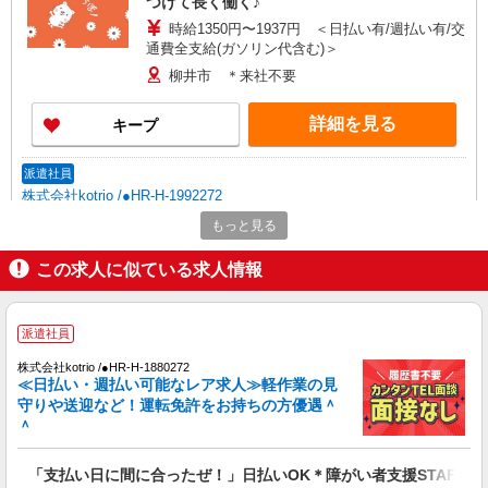
つけて長く働く♪
時給1350円〜1937円 ＜日払い有/週払い有/交
通費全支給(ガソリン代含む)＞
柳井市 ＊来社不要
詳細を見る
キープ
派遣社員
株式会社kotrio /●HR-H-1992272
柳井駅⇒需要のある福祉業界で介護デビュー＊
もっと見る
資格支援あり
この求人に似ている求人情報
時給1350円〜1937円 ＜日払い有/週払い有/交
通費全支給(ガソリン代含む)＞
柳井市 ＊来社不要
派遣社員
詳細を見る
キープ
株式会社kotrio /●HR-H-1880272
≪日払い・週払い可能なレア求人≫軽作業の見
守りや送迎など！運転免許をお持ちの方優遇＾
派遣社員
＾
株式会社kotrio /●HR-H-1953317
柳井駅｜小さなグループホームで家事や生活の
「支払い日に間に合ったぜ！」日払いOK＊障がい者支援STAFF
サポート！