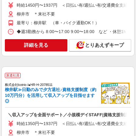
時給1450円〜1937円 ＜日払い有/週払い有/交通費全支給(ガ
時給1450円〜1937円 ＜日払い有/週払い有/交
通費全支給(ガソリン代含む)＞
柳井市 ＊来社不要
柳井市 ＊来社不要
最寄り：柳井駅 （車・バイク通勤OK！）
◆週3勤務から 8:00〜17:00 9:00〜18:00 など ・休憩1
詳細を見る
キープ
詳細を見る
とりあえずキープ
派遣社員
株式会社kotrio /●HR-H-2078511
柳井駅≫日勤のみで夕方退社♪資格支援制度（約
10万円分）を活用して収入アップを目指せます
◎
＼収入アップを全面サポート／小規模デイSTAFF|資格支援制度あ
時給1350円〜1937円 ＜日払い有/週払い有/交通費全支給(ガ
柳井市 ＊来社不要