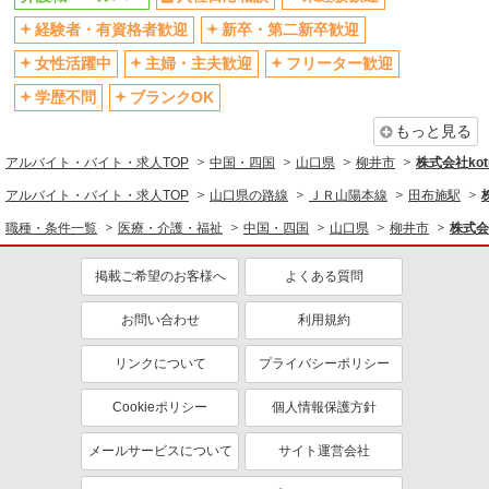
経験者・有資格者歓迎
新卒・第二新卒歓迎
交通費支給
社会保険あり
産休・育休取得実績あり
女性活躍中
主婦・主夫歓迎
フリーター歓迎
学歴不問
ブランクOK
もっと見る
アルバイト・バイト・求人TOP
中国・四国
山口県
柳井市
株式会社kotr
アルバイト・バイト・求人TOP
山口県の路線
ＪＲ山陽本線
田布施駅
職種・条件一覧
医療・介護・福祉
中国・四国
山口県
柳井市
株式会社
掲載ご希望のお客様へ
よくある質問
お問い合わせ
利用規約
リンクについて
プライバシーポリシー
Cookieポリシー
個人情報保護方針
メールサービスについて
サイト運営会社