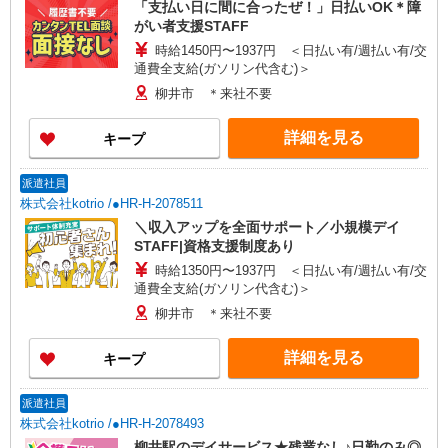
「支払い日に間に合ったぜ！」日払いOK＊障
がい者支援STAFF
時給1450円〜1937円 ＜日払い有/週払い有/交
通費全支給(ガソリン代含む)＞
柳井市 ＊来社不要
詳細を見る
キープ
派遣社員
株式会社kotrio /●HR-H-2078511
＼収入アップを全面サポート／小規模デイ
STAFF|資格支援制度あり
時給1350円〜1937円 ＜日払い有/週払い有/交
通費全支給(ガソリン代含む)＞
柳井市 ＊来社不要
詳細を見る
キープ
派遣社員
株式会社kotrio /●HR-H-2078493
柳井駅のデイサービス★残業なし♪日勤のみ◎