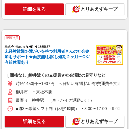
詳細を見る
とりあえずキープ
派遣社員
株式会社kotrio /●HR-H-1855667
未経験歓迎≫障がいを持つ利用者さんの社会参
加をサポート★面接無/お試し短期２ヶ月〜OK/
有給休暇あり
[ 面接なし ]柳井近くの支援員★社会活動の見守りなど
時給1450円〜1937円 ＜日払い有/週払い有/交通費全支給(ガ
柳井市 ＊来社不要
最寄り：柳井駅 （車・バイク通勤OK！）
■週3〜希望シフト制（休憩1時間） ・8:00〜17:00 ・9:00
詳細を見る
とりあえずキープ