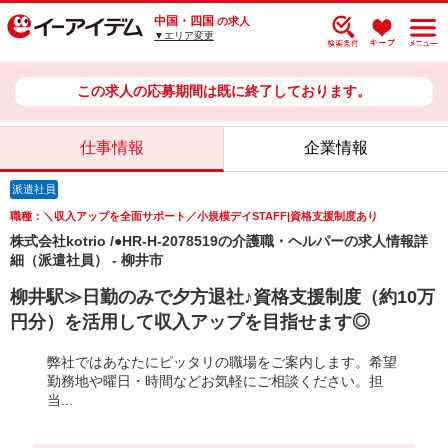
中国・四国
の求人
▼エリア変更
この求人の応募期間は既に終了しております。
仕事情報
企業情報
派遣社員
職種：＼収入アップを全面サポート／小規模デイSTAFF|資格支援制度あり
株式会社kotrio /●HR-H-2078519の介護職・ヘルパーの求人情報詳
細（派遣社員） - 柳井市
柳井駅≫日勤のみで夕方退社♪資格支援制度（約10万
円分）を活用して収入アップを目指せます◎
弊社ではあなたにピッタリの職場をご案内します。希望
勤務地や曜日・時間などお気軽にご相談ください。担
当...