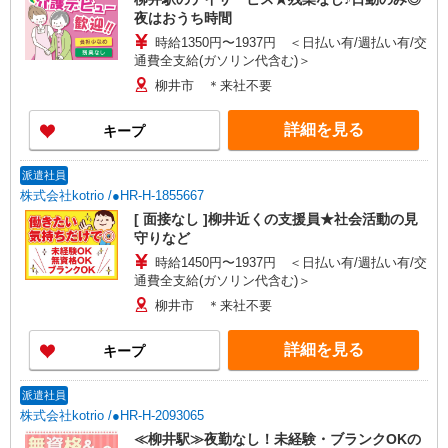
夜はおうち時間
時給1350円〜1937円 ＜日払い有/週払い有/交
通費全支給(ガソリン代含む)＞
柳井市 ＊来社不要
詳細を見る
キープ
派遣社員
株式会社kotrio /●HR-H-1855667
[ 面接なし ]柳井近くの支援員★社会活動の見
守りなど
時給1450円〜1937円 ＜日払い有/週払い有/交
通費全支給(ガソリン代含む)＞
柳井市 ＊来社不要
詳細を見る
キープ
派遣社員
株式会社kotrio /●HR-H-2093065
≪柳井駅≫夜勤なし！未経験・ブランクOKの