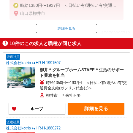
時給1350円〜1937円 ＜日払い有/週払い有/交通費
全支給(ガソリン代含む)＞
山口県柳井市
詳細を見る
ID：AE0708995712
10
件のこの求人と職種が同じ求人
掲載期間終了
派遣社員
株式会社kotrio /●HR-H-1991507
柳井＊グループホームSTAFF＊生活のサポー
ト業務を担当
時給1350円〜1937円 ＜日払い有/週払い有/交
通費全支給(ガソリン代含む)＞
柳井市 ＊来社不要
詳細を見る
キープ
派遣社員
株式会社kotrio /●HR-H-1880272