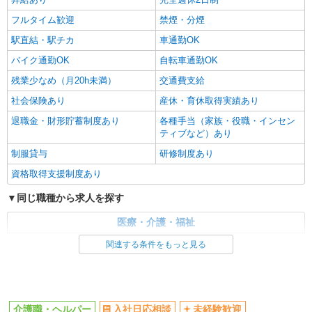
フルタイム歓迎
禁煙・分煙
駅直結・駅チカ
車通勤OK
バイク通勤OK
自転車通勤OK
残業少なめ（月20h未満）
交通費支給
社会保険あり
産休・育休取得実績あり
退職金・財形貯蓄制度あり
各種手当（家族・役職・インセン
ティブなど）あり
制服貸与
研修制度あり
資格取得支援制度あり
同じ職種から求人を探す
医療・介護・福祉
介護職・ヘルパー
関連する条件をもっと見る
同じ特徴から求人を探す
未経験歓迎
ミドル（40代～）活躍中
介護職・ヘルパー
入社日応相談
未経験歓迎
ボーナス・賞与あり
車通勤OK