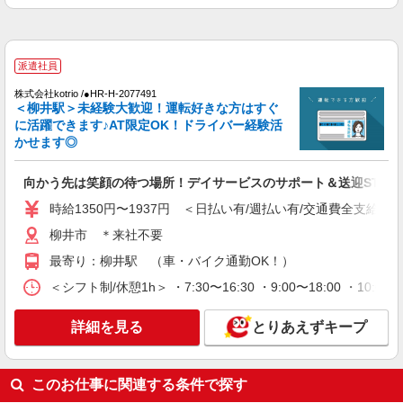
派遣社員
株式会社kotrio /●HR-H-2077491
＜柳井駅＞未経験大歓迎！運転好きな方はすぐ
に活躍できます♪AT限定OK！ドライバー経験活
かせます◎
向かう先は笑顔の待つ場所！デイサービスのサポート＆送迎STAF
時給1350円〜1937円 ＜日払い有/週払い有/交通費全支給(ガ
柳井市 ＊来社不要
最寄り：柳井駅 （車・バイク通勤OK！）
＜シフト制/休憩1h＞ ・7:30〜16:30 ・9:00〜18:00 ・10:0
詳細を見る
とりあえずキープ
このお仕事に関連する条件で探す