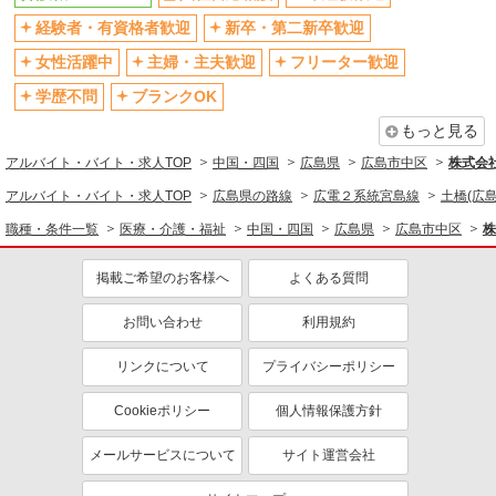
経験者・有資格者歓迎
新卒・第二新卒歓迎
女性活躍中
主婦・主夫歓迎
フリーター歓迎
学歴不問
ブランクOK
もっと見る
アルバイト・バイト・求人TOP
中国・四国
広島県
広島市中区
株式会社k
アルバイト・バイト・求人TOP
広島県の路線
広電２系統宮島線
土橋(広島
職種・条件一覧
医療・介護・福祉
中国・四国
広島県
広島市中区
株
掲載ご希望のお客様へ
よくある質問
お問い合わせ
利用規約
リンクについて
プライバシーポリシー
Cookieポリシー
個人情報保護方針
メールサービスについて
サイト運営会社