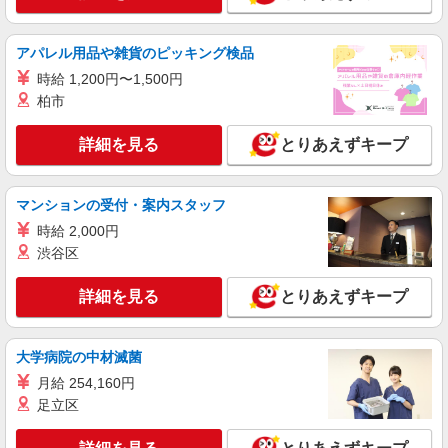
派遣社員
株式会社kotrio /●HR-H-1991486
アパレル用品や雑貨のピッキング検品
八丁堀＊グループホームSTAFF＊生活のサポ
時給 1,200円〜1,500円
ート業務を担当
柏市
時給1350円〜1937円 ＜日払い有/週払い有/交
通費全支給(ガソリン代含む)＞
詳細を見る
とりあえずキープ
広島市中区 八丁堀駅
マンションの受付・案内スタッフ
詳細を見る
キープ
時給 2,000円
派遣社員
渋谷区
株式会社kotrio /●HR-H-2078541
八丁堀駅のデイサービス/夕方には必ず帰れる
詳細を見る
とりあえずキープ
人気の職場♪
時給1350円〜1937円 ＜日払い有/週払い有/交
大学病院の中材滅菌
通費全支給(ガソリン代含む)＞
広島市中区 八丁堀駅
月給 254,160円
足立区
詳細を見る
キープ