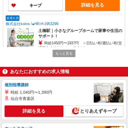
詳細を見る
キープ
派遣社員
株式会社kotrio /●HR-H-1953299
土橋駅｜小さなグループホームで家事や生活の
サポート！
時給1450円〜1937円 ＜日払い有/週払い有/交
通費全支給(ガソリン代含む)＞
もっと見る
広島市中区
詳細を見る
キープ
あなたにおすすめの求人情報
派遣社員
個別指導講師
株式会社kotrio /●HR-H-1878350
時給 1,040円〜1,390円
＜デイサービス/土橋駅＞面接なし！最短3日で
仙台市青葉区
仕事スタート可◎
時給1450円〜1937円 ＜日払い有/週払い有/交
詳細を見る
とりあえずキープ
通費全支給(ガソリン代含む)＞
広島市中区