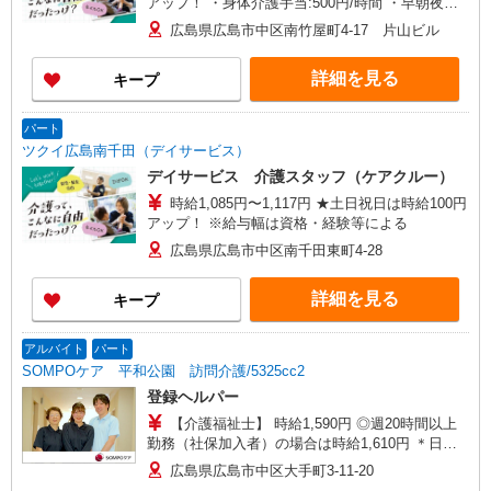
アップ！ ・身体介護手当:500円/時間 ・早朝夜間
深夜手当:300円/時間 （18:00〜翌07:59の時間
広島県広島市中区南竹屋町4-17 片山ビル
帯） ・ICT手当:2,000円/月 ・深夜割増は別途支給
・ケア→ケアの移動時間も賃金（時給）を支給 ・
詳細を見る
キープ
特定事業所加算手当:60円/時間 ※給与幅は資格・
経験等による
パート
ツクイ広島南千田（デイサービス）
デイサービス 介護スタッフ（ケアクルー）
時給1,085円〜1,117円 ★土日祝日は時給100円
アップ！ ※給与幅は資格・経験等による
広島県広島市中区南千田東町4-28
詳細を見る
キープ
アルバイト
パート
SOMPOケア 平和公園 訪問介護/5325cc2
登録ヘルパー
【介護福祉士】 時給1,590円 ◎週20時間以上
勤務（社保加入者）の場合は時給1,610円 ＊日曜
祝日：時給1,890円〜 【実務者研修・初任者研修
広島県広島市中区大手町3-11-20
（ヘルパー1級・2級）】 時給1,510円 ◎週20時間