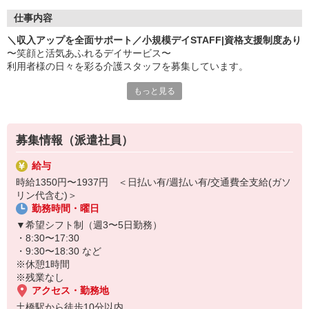
仕事内容
＼収入アップを全面サポート／小規模デイSTAFF|資格支援制度あり
〜笑顔と活気あふれるデイサービス〜
利用者様の日々を彩る介護スタッフを募集しています。
もっと見る
お任せするのは…
・簡単な体操やリハビリの補助
・生活面のサポート（入浴、食事の準備・介助など）
・レクリエーションの企画・実施
募集情報（派遣社員）
・送迎（運転・添乗） ※できる方のみ
など
給与
時給1350円〜1937円 ＜日払い有/週払い有/交通費全支給(ガソ
≪無料の資格取得支援制度あり≫
リン代含む)＞
「介護の知識がないから不安…」そんな方もご安心ください！
勤務時間・曜日
あなたのキャリアアップを全面的にサポートします◎未経験から初
任者研修、実務者研修の介護資格を取得可能です♪
▼希望シフト制（週3〜5日勤務）
あなたの「成長したい」気持ちを全力で応援します◎
・8:30〜17:30
まずは見学だけでもOK！お気軽にお問い合わせください。
・9:30〜18:30 など
優しい先輩たちが、あなたの新しい一歩を温かくサポートします。
※休憩1時間
※残業なし
アクセス・勤務地
土橋駅から徒歩10分以内