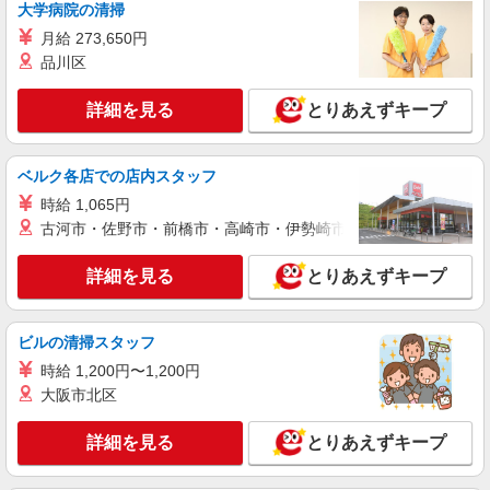
詳細を見る
キープ
大学病院の清掃
月給 273,650円
派遣社員
品川区
株式会社kotrio /●HR-H-1992254
土橋駅⇒需要のある福祉業界で介護デビュー＊
詳細を見る
とりあえずキープ
資格支援あり
時給1350円〜1937円 ＜日払い有/週払い有/交
通費全支給(ガソリン代含む)＞
ベルク各店での店内スタッフ
広島市中区
時給 1,065円
古河市・佐野市・前橋市・高崎市・伊勢崎市・太田市・館林市・
詳細を見る
キープ
詳細を見る
とりあえずキープ
派遣社員
株式会社kotrio /●HR-H-2078533
八丁堀駅のデイSTAFF|まずは2ヵ月お試しで
ビルの清掃スタッフ
働く＊嬉しい高時給
時給 1,200円〜1,200円
時給1350円〜1937円 ＜日払い有/週払い有/交
大阪市北区
通費全支給(ガソリン代含む)＞
広島市中区 八丁堀駅
詳細を見る
とりあえずキープ
詳細を見る
キープ