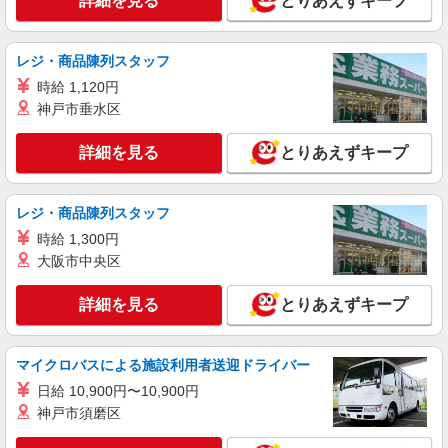
詳細を見る
とりあえずキープ
派遣社員
株式会社kotrio /●HR-H-2077513
レジ・商品陳列スタッフ
土橋*デイでの生活補助☆新たなスキルを身に
つけて長く働く♪
時給 1,120円
神戸市垂水区
時給1350円〜1937円 ＜日払い有/週払い有/交
通費全支給(ガソリン代含む)＞
詳細を見る
とりあえずキープ
広島市中区
詳細を見る
キープ
レジ・商品陳列スタッフ
時給 1,300円
派遣社員
大阪市中央区
株式会社ブレイブ（マイナビグループ）/MD34
介護スタッフ ◆デイサービス、サービス付き
詳細を見る
とりあえずキープ
高齢者向け住宅、グループホームなど様々な勤
務先から選べます。
未経験：時給1250〜1450円（資格・経験によ
る） 経験者：時給1450〜1650円（資格・経験によ
マイクロバスによる施設利用者送迎ドライバー
る） ◎月収例 時給1650円×1日8時間×22日（週5
広島県広島市中区 【最寄駅】 ◆各線「八丁堀
日）＝29万400円 ◆昇給あり ◆支払い方法 ※日払
日給 10,900円〜10,900円
駅」 ◆各線「十日市町駅」 ◆各線「本通駅」 ★
い/週払い/月払い対応も可能です。詳しくは面談時
その他、近隣に多数勤務地あります！
神戸市須磨区
にご相談ください。 ◆交通費：別途全額支給 ※当
詳細を見る
キープ
社規定あり