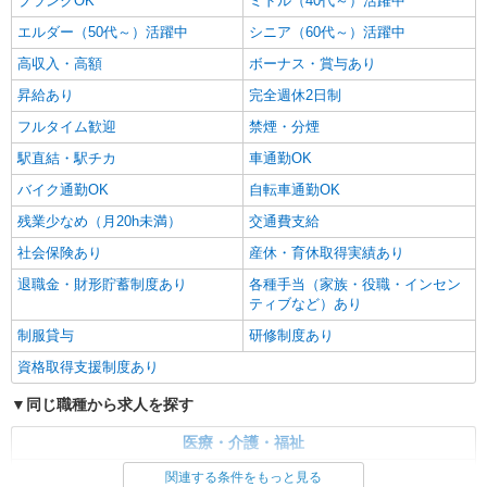
ブランクOK
ミドル（40代～）活躍中
エルダー（50代～）活躍中
シニア（60代～）活躍中
高収入・高額
ボーナス・賞与あり
昇給あり
完全週休2日制
フルタイム歓迎
禁煙・分煙
駅直結・駅チカ
車通勤OK
バイク通勤OK
自転車通勤OK
残業少なめ（月20h未満）
交通費支給
社会保険あり
産休・育休取得実績あり
退職金・財形貯蓄制度あり
各種手当（家族・役職・インセン
ティブなど）あり
制服貸与
研修制度あり
資格取得支援制度あり
同じ職種から求人を探す
医療・介護・福祉
介護職・ヘルパー
関連する条件をもっと見る