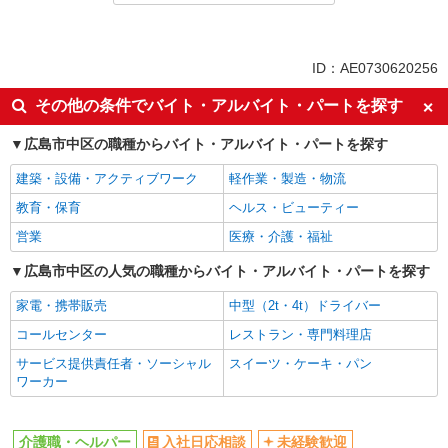
同じ特徴から求人を探す
未経験歓迎
ミドル（40代～）活躍中
ID：AE0730620256
ボーナス・賞与あり
車通勤OK
その他の条件でバイト・アルバイト・パートを探す
交通費支給
社会保険あり
広島市中区の職種からバイト・アルバイト・パートを探す
産休・育休取得実績あり
建築・設備・アクティブワーク
軽作業・製造・物流
教育・保育
ヘルス・ビューティー
営業
医療・介護・福祉
広島市中区の人気の職種からバイト・アルバイト・パートを探す
家電・携帯販売
中型（2t・4t）ドライバー
コールセンター
レストラン・専門料理店
サービス提供責任者・ソーシャル
スイーツ・ケーキ・パン
ワーカー
介護職・ヘルパー
入社日応相談
未経験歓迎