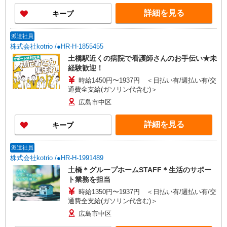
以上勤務（社保加入者）の場合は時給1,530円 ＊
詳細を見る
キープ
日曜祝日：時給1,810円〜 ◎身体介助、生活援助
が同時給 ◎キャンセル手当：職務時給の60％支給
派遣社員
株式会社kotrio /●HR-H-1855455
土橋駅近くの病院で看護師さんのお手伝い★未
経験歓迎！
時給1450円〜1937円 ＜日払い有/週払い有/交
通費全支給(ガソリン代含む)＞
広島市中区
詳細を見る
キープ
派遣社員
株式会社kotrio /●HR-H-1991489
土橋＊グループホームSTAFF＊生活のサポー
ト業務を担当
時給1350円〜1937円 ＜日払い有/週払い有/交
通費全支給(ガソリン代含む)＞
広島市中区