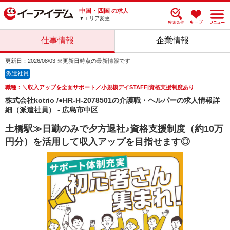
中国・四国
の求人
▼エリア変更
仕事情報
企業情報
更新日：2026/08/03 ※更新日時点の最新情報です
派遣社員
職種：＼収入アップを全面サポート／小規模デイSTAFF|資格支援制度あり
株式会社kotrio /●HR-H-2078501の介護職・ヘルパーの求人情報詳
細（派遣社員） - 広島市中区
土橋駅≫日勤のみで夕方退社♪資格支援制度（約10万
円分）を活用して収入アップを目指せます◎