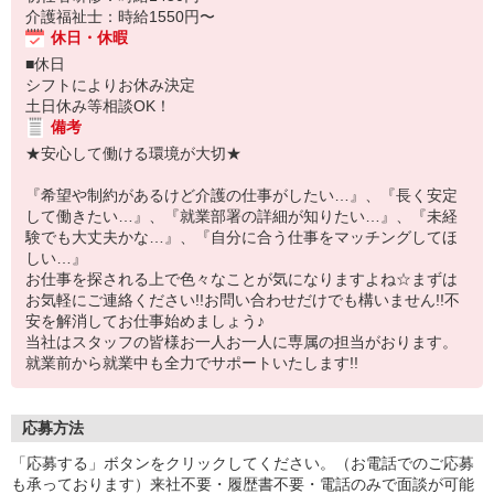
介護福祉士：時給1550円〜
休日・休暇
■休日
シフトによりお休み決定
土日休み等相談OK！
備考
★安心して働ける環境が大切★
『希望や制約があるけど介護の仕事がしたい…』、『長く安定
して働きたい…』、『就業部署の詳細が知りたい…』、『未経
験でも大丈夫かな…』、『自分に合う仕事をマッチングしてほ
しい…』
お仕事を探される上で色々なことが気になりますよね☆まずは
お気軽にご連絡ください!!お問い合わせだけでも構いません!!不
安を解消してお仕事始めましょう♪
当社はスタッフの皆様お一人お一人に専属の担当がおります。
就業前から就業中も全力でサポートいたします!!
応募方法
「応募する」ボタンをクリックしてください。（お電話でのご応募
も承っております）来社不要・履歴書不要・電話のみで面談が可能