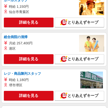
ホールスタッフ
詳細を見る
キープ
時給 1,150円
仙台市青葉区
派遣社員
株式会社kotrio /●HR-H-1953296
詳細を見る
とりあえずキープ
八丁堀駅｜小さなグループホームで家事や生活
のサポート！
時給1450円〜1937円 ＜日払い有/週払い有/交
総合病院の清掃
通費全支給(ガソリン代含む)＞
月給 257,400円
広島市中区 八丁堀駅
港区
詳細を見る
キープ
詳細を見る
とりあえずキープ
派遣社員
株式会社kotrio /●HR-H-1990103
レジ・商品陳列スタッフ
応募資格は『子供がスキな方』。障がい児の支
時給 1,180円
援スタッフ
堺市堺区
時給1350円〜 ■ガソリン代含め交通費全額支
給■日払い・週払いOK
詳細を見る
とりあえずキープ
新白島駅〜車5分//車・バイク通勤OK