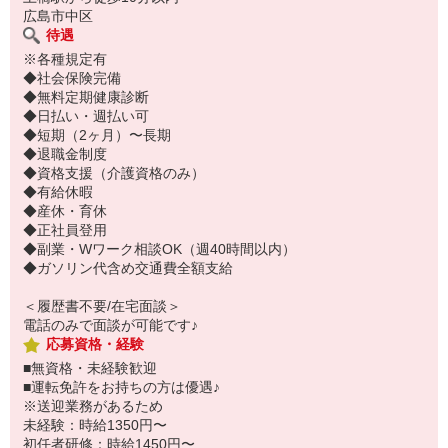
広島市中区
待遇
※各種規定有
◆社会保険完備
◆無料定期健康診断
◆日払い・週払い可
◆短期（2ヶ月）〜長期
◆退職金制度
◆資格支援（介護資格のみ）
◆有給休暇
◆産休・育休
◆正社員登用
◆副業・Wワーク相談OK（週40時間以内）
◆ガソリン代含め交通費全額支給
＜履歴書不要/在宅面談＞
電話のみで面談が可能です♪
応募資格・経験
■無資格・未経験歓迎
■運転免許をお持ちの方は優遇♪
※送迎業務があるため
未経験：時給1350円〜
初任者研修：時給1450円〜