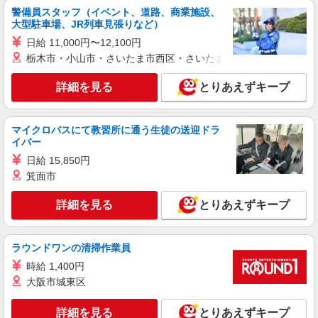
警備員スタッフ（イベント、道路、商業施設、
大型駐車場、JR列車見張りなど）
派遣社員
株式会社kotrio /●HR-H-2078482
日給 11,000円〜12,100円
栃木市・小山市・さいたま市西区・さいたま市岩槻区・久喜市・
土橋駅のデイサービス★残業なし♪日勤のみ◎
夜はおうち時間
詳細を見る
とりあえずキープ
時給1350円〜1937円 ＜日払い有/週払い有/交
通費全支給(ガソリン代含む)＞
広島市中区
マイクロバスにて教習所に通う生徒の送迎ドラ
イバー
詳細を見る
キープ
日給 15,850円
箕面市
派遣社員
株式会社kotrio /●HR-H-2078555
詳細を見る
とりあえずキープ
【八丁堀(広島)駅】介護初心者集まれ！居心地
のよいデイサービス
時給1350円〜1937円 ＜日払い有/週払い有/交
ラウンドワンの清掃作業員
通費全支給(ガソリン代含む)＞
時給 1,400円
広島市中区 八丁堀駅
大阪市城東区
詳細を見る
キープ
詳細を見る
とりあえずキープ