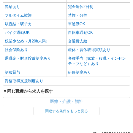
昇給あり
完全週休2日制
フルタイム歓迎
禁煙・分煙
駅直結・駅チカ
車通勤OK
バイク通勤OK
自転車通勤OK
残業少なめ（月20h未満）
交通費支給
社会保険あり
産休・育休取得実績あり
退職金・財形貯蓄制度あり
各種手当（家族・役職・インセン
ティブなど）あり
制服貸与
研修制度あり
資格取得支援制度あり
同じ職種から求人を探す
医療・介護・福祉
関連する条件をもっと見る
同じ特徴から求人を探す
未経験歓迎
ミドル（40代～）活躍中
ボーナス・賞与あり
車通勤OK