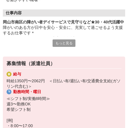
仕事内容
岡山市南区の障がい者デイサービスで見守りなど★30・40代活躍中
障がいのある方が日中を安心・安全に、充実して過ごせるよう支援
するお仕事です＊
☆スタッフは30代・40代を中心に活躍中！☆
もっと見る
落ち着いた雰囲気で、協力し合いながら働いています。
▼主なお仕事内容
・軽作業の見守り、サポート
募集情報（派遣社員）
・食事やお風呂などの介助
・レクリエーションの企画や実施
給与
・利用者さんの送迎（できる方のみ）
時給1350円〜2062円 ＜日払い有/週払い有/交通費全支給(ガソ
など
リン代含む)＞
勤務時間・曜日
難しいことは特にありません◎
まずは短期2ヶ月間のお試しもOK！
≪シフト制/実働8時間≫
お仕事に慣れたら長期への切替も可能です（＾ ＾♪
週3〜勤務OK
希望シフト制
[例]
・8:00〜17:00