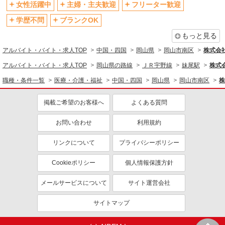
女性活躍中
主婦・主夫歓迎
フリーター歓迎
学歴不問
ブランクOK
もっと見る
アルバイト・バイト・求人TOP
中国・四国
岡山県
岡山市南区
株式会社k
アルバイト・バイト・求人TOP
岡山県の路線
ＪＲ宇野線
妹尾駅
株式会
職種・条件一覧
医療・介護・福祉
中国・四国
岡山県
岡山市南区
株
掲載ご希望のお客様へ
よくある質問
お問い合わせ
利用規約
リンクについて
プライバシーポリシー
Cookieポリシー
個人情報保護方針
メールサービスについて
サイト運営会社
サイトマップ