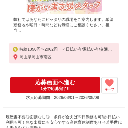
弊社ではあなたにピッタリの職場をご案内します。希望
勤務地や曜日・時間などお気軽にご相談ください。担
当...
時給1350円〜2062円 ＜日払い有/週払い有/交通費
全支給(ガソリン代含む)＞
岡山県岡山市南区
応募画面へ進む
1分で応募完了!!
キープ
求人応募期間：2026/08/01～2026/08/09
履歴書不要◎面接なし◎ 条件が合えば即日勤務も可能♪日払い
利用も可！急な出費にも安心です☆産休育休制度あり⇒若手世代
も働きやすい職場＊