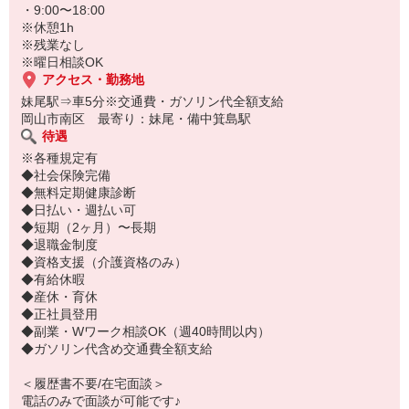
・9:00〜18:00
※休憩1h
※残業なし
※曜日相談OK
アクセス・勤務地
妹尾駅⇒車5分※交通費・ガソリン代全額支給
岡山市南区 最寄り：妹尾・備中箕島駅
待遇
※各種規定有
◆社会保険完備
◆無料定期健康診断
◆日払い・週払い可
◆短期（2ヶ月）〜長期
◆退職金制度
◆資格支援（介護資格のみ）
◆有給休暇
◆産休・育休
◆正社員登用
◆副業・Wワーク相談OK（週40時間以内）
◆ガソリン代含め交通費全額支給
＜履歴書不要/在宅面談＞
電話のみで面談が可能です♪