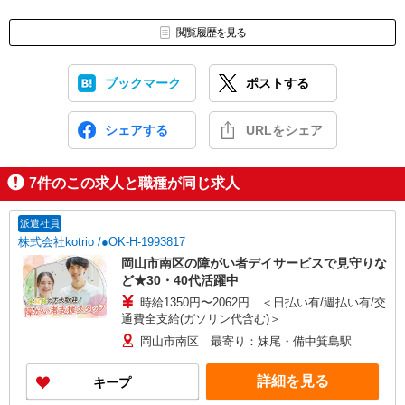
閲覧履歴を見る
ブックマーク
ポストする
シェアする
URLをシェア
7
件のこの求人と職種が同じ求人
派遣社員
株式会社kotrio /●OK-H-1993817
岡山市南区の障がい者デイサービスで見守りな
ど★30・40代活躍中
時給1350円〜2062円 ＜日払い有/週払い有/交
通費全支給(ガソリン代含む)＞
岡山市南区 最寄り：妹尾・備中箕島駅
詳細を見る
キープ