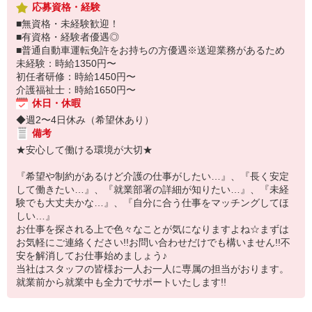
応募資格・経験
■無資格・未経験歓迎！
■有資格・経験者優遇◎
■普通自動車運転免許をお持ちの方優遇※送迎業務があるため
未経験：時給1350円〜
初任者研修：時給1450円〜
介護福祉士：時給1650円〜
休日・休暇
◆週2〜4日休み（希望休あり）
備考
★安心して働ける環境が大切★
『希望や制約があるけど介護の仕事がしたい…』、『長く安定
して働きたい…』、『就業部署の詳細が知りたい…』、『未経
験でも大丈夫かな…』、『自分に合う仕事をマッチングしてほ
しい…』
お仕事を探される上で色々なことが気になりますよね☆まずは
お気軽にご連絡ください!!お問い合わせだけでも構いません!!不
安を解消してお仕事始めましょう♪
当社はスタッフの皆様お一人お一人に専属の担当がおります。
就業前から就業中も全力でサポートいたします!!