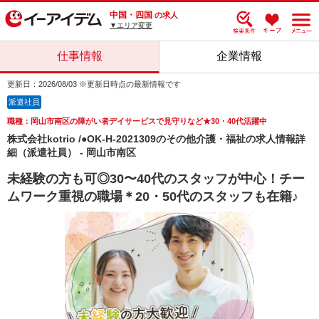
中国・四国
の求人
▼エリア変更
仕事情報
企業情報
更新日：2026/08/03 ※更新日時点の最新情報です
派遣社員
職種：岡山市南区の障がい者デイサービスで見守りなど★30・40代活躍中
株式会社kotrio /●OK-H-2021309のその他介護・福祉の求人情報詳
細（派遣社員） - 岡山市南区
未経験の方も可◎30〜40代のスタッフが中心！チー
ムワーク重視の職場＊20・50代のスタッフも在籍♪