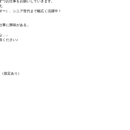
ずつお仕事をお願いしていきます。
代、
ダー）、シニア世代まで幅広く活躍中！
仕事に興味がある」
な…」
絡ください♪
！（規定あり）