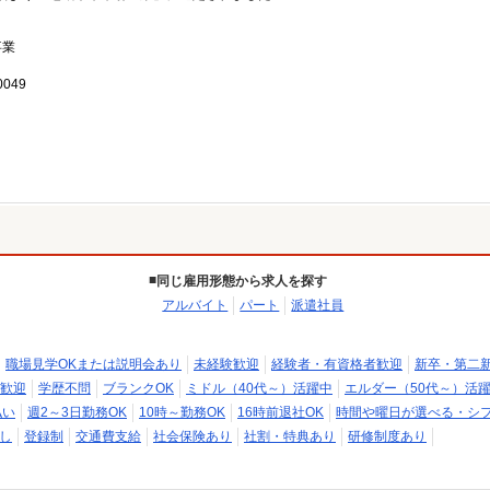
事業
049
同じ雇用形態から求人を探す
アルバイト
パート
派遣社員
職場見学OKまたは説明会あり
未経験歓迎
経験者・有資格者歓迎
新卒・第二
歓迎
学歴不問
ブランクOK
ミドル（40代～）活躍中
エルダー（50代～）活
払い
週2～3日勤務OK
10時～勤務OK
16時前退社OK
時間や曜日が選べる・シ
し
登録制
交通費支給
社会保険あり
社割・特典あり
研修制度あり