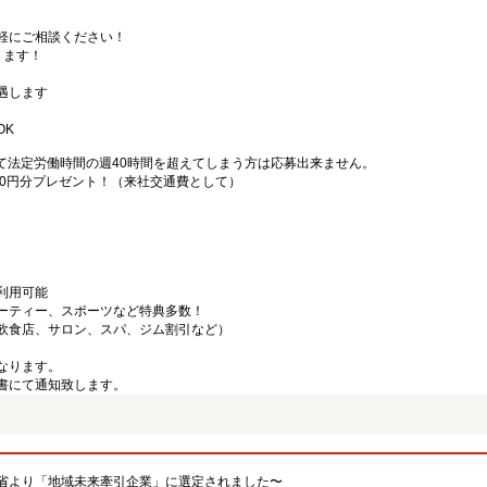
軽にご相談ください！
ります！
遇します
OK
て法定労働時間の週40時間を超えてしまう方は応募出来ません。
000円分プレゼント！（来社交通費として）
利用可能
ーティー、スポーツなど特典多数！
飲食店、サロン、スパ、ジム割引など）
なります。
書にて通知致します。
省より「地域未来牽引企業」に選定されました〜