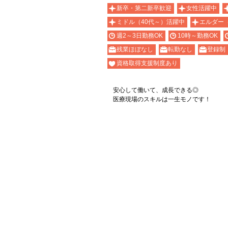
新卒・第二新卒歓迎
女性活躍中
ミドル（40代～）活躍中
エルダー
週2～3日勤務OK
10時～勤務OK
残業ほぼなし
転勤なし
登録制
資格取得支援制度あり
安心して働いて、成長できる◎
医療現場のスキルは一生モノです！