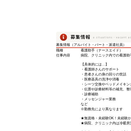
募集情報（アルバイト・パート・派遣社員）
職種
看護助手（ナースエイド）
仕事内容
病院、クリニック内での看護助
【具体的には…】
・看護師さんのサポート
・患者さんの身の回りの世話
・医療器具の洗浄や消毒
・シーツ交換やベッドメイキン
・伝票や診療材料等の補充、整
・診療補助
・メッセンジャー業務
など
※勤務先により異なります
★無資格・未経験OK！未経験
★病院、クリニック内は冷暖房