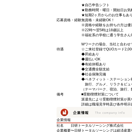
★自己申告シフト
★勤務時間・曜日・開始日お気
★短期2ヶ月からのお仕事もあ
応募資格・経験
無資格・未経験OK！
※資格や経験をお持ちの方は優
※22時〜翌5時は18歳以上
※福祉系の学校に通う学生さん
Wワークの場合、当社と合わせ
待遇
☆ご来社登録でQUOカード2,
◆昇給あり
◆週払いOK
◆有給休暇あり
◆交通費全額支給
◆社会保険完備
◆ベネフィット・ステーション
旅行、グルメ、リラク＆ビュ
（テーマパーク、宿泊、旅行、
備考
■受動喫煙対策について
派遣先により受動喫煙対策が異
詳細は職場見学時及び条件明示
企業情報
社名
日研トータルソーシング株式会社
企業概要
〜日研トータルソーシングは経済産業