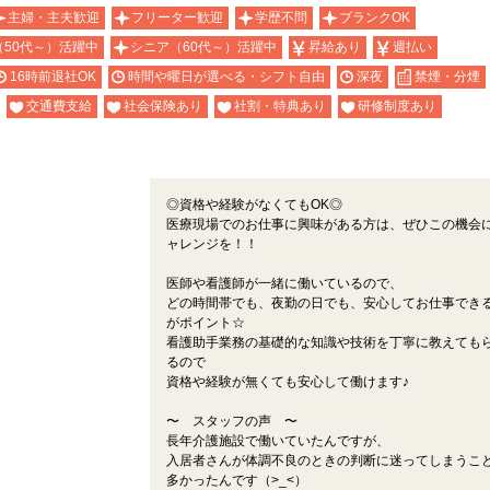
主婦・主夫歓迎
フリーター歓迎
学歴不問
ブランクOK
（50代～）活躍中
シニア（60代～）活躍中
昇給あり
週払い
16時前退社OK
時間や曜日が選べる・シフト自由
深夜
禁煙・分煙
交通費支給
社会保険あり
社割・特典あり
研修制度あり
◎資格や経験がなくてもOK◎
医療現場でのお仕事に興味がある方は、ぜひこの機会
ャレンジを！！
医師や看護師が一緒に働いているので、
どの時間帯でも、夜勤の日でも、安心してお仕事でき
がポイント☆
看護助手業務の基礎的な知識や技術を丁寧に教えても
るので
資格や経験が無くても安心して働けます♪
〜 スタッフの声 〜
長年介護施設で働いていたんですが、
入居者さんが体調不良のときの判断に迷ってしまうこ
多かったんです（>_<）