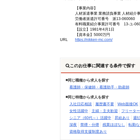
【事業内容】
人材派遣事業 業務請負事業 人材紹介
労働者派遣許可番号 派13-060060
有料職業紹介事業許可番号 13-ユ-060
【設立】1981年4月1日
【資本金】5000万円
URL
https://nikken-mc.com/
このお仕事に関連する条件で探す
同じ職種から求人を探す
看護師・保健師・看護助手・助産師
同じ特徴から求人を探す
入社日応相談
履歴書不要
Web面接OK
女性活躍中
主婦・主夫歓迎
フリーター
シニア（60代～）活躍中
昇給あり
週
深夜
禁煙・分煙
残業ほぼなし
転勤な
資格取得支援制度あり