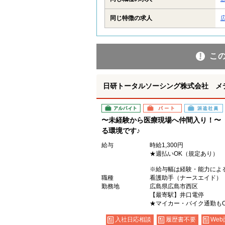
同じ特徴の求人
こ
日研トータルソーシング株式会社 メ
アルバイト
パート
派遣社員
〜未経験から医療現場へ仲間入り！〜
る環境です♪
給与
時給1,300円
★週払いOK（規定あり）
※給与幅は経験・能力によ
職種
看護助手（ナースエイド）
勤務地
広島県広島市西区
【最寄駅】井口電停
★マイカー・バイク通勤も
入社日応相談
履歴書不要
Web