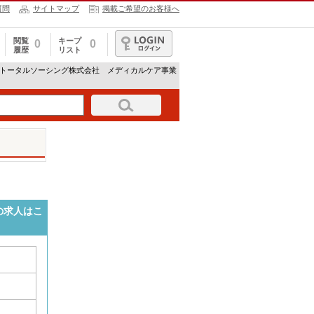
質問
サイトマップ
掲載ご希望のお客様へ
閲覧
キープ
0
0
履歴
リスト
ログイン
研トータルソーシング株式会社 メディカルケア事業
の求人はこ