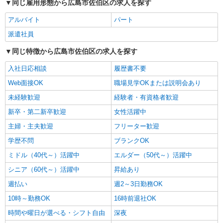
同じ雇用形態から広島市佐伯区の求人を探す
配膳などの補助業務
アルバイト
パート
時給1450円〜1937円 ＜日払い有/週払い有/交
通費全支給(ガソリン代含む)＞
派遣社員
佐伯区内/五日市駅徒歩10分
同じ特徴から広島市佐伯区の求人を探す
詳細を見る
キープ
入社日応相談
履歴書不要
Web面接OK
職場見学OKまたは説明会あり
派遣社員
未経験歓迎
株式会社kotrio /●HR-H-2078593
経験者・有資格者歓迎
≪楽々園駅≫年齢不問！０からスタートでも活
新卒・第二新卒歓迎
女性活躍中
躍できる看護助手♪
主婦・主夫歓迎
フリーター歓迎
時給1500円〜2125円 ＜日払い有/週払い有/交
通費全支給(ガソリン代含む)＞
学歴不問
ブランクOK
広島市佐伯区
ミドル（40代～）活躍中
エルダー（50代～）活躍中
シニア（60代～）活躍中
昇給あり
詳細を見る
キープ
週払い
週2～3日勤務OK
派遣社員
10時～勤務OK
16時前退社OK
株式会社kotrio /●HR-H-1880319
時間や曜日が選べる・シフト自由
深夜
＜楽々園駅＞綺麗な病院の看護助手