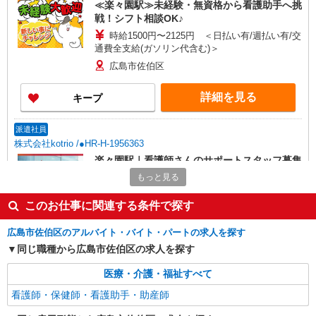
≪楽々園駅≫未経験・無資格から看護助手へ挑
戦！シフト相談OK♪
時給1500円〜2125円 ＜日払い有/週払い有/交
通費全支給(ガソリン代含む)＞
広島市佐伯区
詳細を見る
キープ
派遣社員
株式会社kotrio /●HR-H-1956363
楽々園駅｜看護師さんのサポートスタッフ募集
♪医療行為なし
もっと見る
時給1450円〜1937円 ＜日払い有/週払い有/交
通費全支給(ガソリン代含む)＞
このお仕事に関連する条件で探す
広島市佐伯区
広島市佐伯区のアルバイト・バイト・パートの求人を探す
同じ職種から広島市佐伯区の求人を探す
詳細を見る
キープ
医療・介護・福祉すべて
派遣社員
看護師・保健師・看護助手・助産師
株式会社kotrio /●HR-H-1849769
五日市駅＊看護助手(資格経験不問)募集♪食事