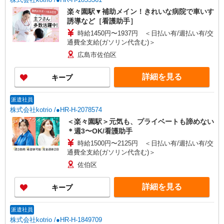
楽々園駅▼補助メイン！きれいな病院で車いす
誘導など［看護助手］
時給1450円〜1937円 ＜日払い有/週払い有/交
通費全支給(ガソリン代含む)＞
広島市佐伯区
詳細を見る
キープ
派遣社員
株式会社kotrio /●HR-H-2078574
＜楽々園駅＞元気も、プライベートも諦めない
＊週3〜OK/看護助手
時給1500円〜2125円 ＜日払い有/週払い有/交
通費全支給(ガソリン代含む)＞
佐伯区
詳細を見る
キープ
派遣社員
株式会社kotrio /●HR-H-1849709