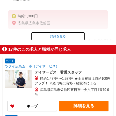
時給1,300円
★週払いOK（規定あり）
広島県広島市佐伯区
※給与幅は経験・能力による
詳細を見る
ID：AE0626579645
17
件のこの求人と職種が同じ求人
掲載期間終了
パート
ツクイ広島五日市（デイサービス）
デイサービス 看護スタッフ
時給1,477円〜1,577円 ★土日祝日は時給100円
アップ！ ※給与幅は資格・経験等による
広島県広島市佐伯区五日市中央六丁目1番79-9
号
詳細を見る
キープ