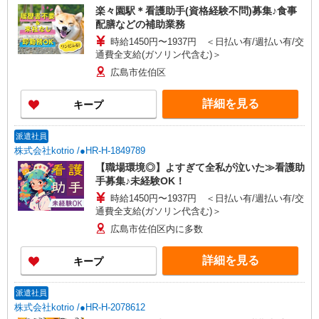
楽々園駅＊看護助手(資格経験不問)募集♪食事
配膳などの補助業務
時給1450円〜1937円 ＜日払い有/週払い有/交
通費全支給(ガソリン代含む)＞
広島市佐伯区
詳細を見る
キープ
派遣社員
株式会社kotrio /●HR-H-1849789
【職場環境◎】よすぎて全私が泣いた≫看護助
手募集♪未経験OK！
時給1450円〜1937円 ＜日払い有/週払い有/交
通費全支給(ガソリン代含む)＞
広島市佐伯区内に多数
詳細を見る
キープ
派遣社員
株式会社kotrio /●HR-H-2078612