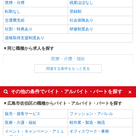
禁煙・分煙
残業ほぼなし
時給1450円〜1937円 ＜日払い有/週払い有/交
通費全支給(ガソリン代含む)＞
転勤なし
登録制
広島市佐伯区
交通費支給
社会保険あり
社割・特典あり
研修制度あり
詳細を見る
キープ
資格取得支援制度あり
派遣社員
同じ職種から求人を探す
株式会社kotrio /●HR-H-2093173
≪五日市駅≫年齢不問！０からスタートでも活
医療・介護・福祉
躍できる看護助手♪
看護師・保健師・看護助手・助産師
関連する条件をもっと見る
時給1350円〜1937円 ＜日払い有/週払い有/交
通費全支給(ガソリン代含む)＞
同じ特徴から求人を探す
広島市佐伯区内に多数
未経験歓迎
ミドル（40代～）活躍中
その他の条件でバイト・アルバイト・パートを探す
詳細を見る
週2～3日勤務OK
深夜
キープ
広島市佐伯区の職種からバイト・アルバイト・パートを探す
交通費支給
社会保険あり
派遣社員
販売・接客サービス
ファッション・アパレル
株式会社kotrio /●HR-H-1734087
医療・介護・福祉
軽作業・製造・物流
デイサービスの看護師＊日払いOK！推し活の
軍資金も即ゲット◎
イベント・キャンペーン・アミュ
オフィスワーク・事務