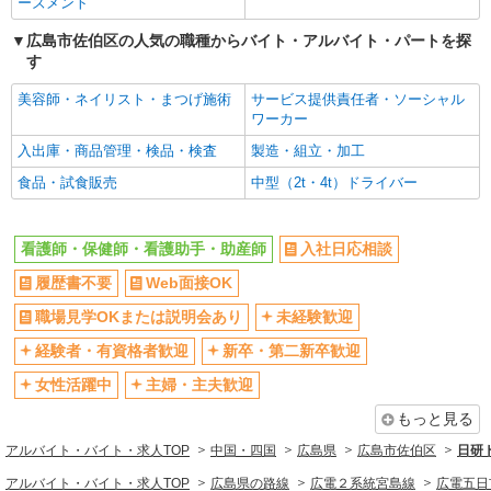
ーズメント
時給2000円〜2500円＜交通費全額支給(ガソリ
ン代含む)/日払い可/週払い可＞
広島市佐伯区の人気の職種からバイト・アルバイト・パートを探
広島市佐伯区
す
美容師・ネイリスト・まつげ施術
サービス提供責任者・ソーシャル
詳細を見る
キープ
ワーカー
入出庫・商品管理・検品・検査
製造・組立・加工
派遣社員
株式会社kotrio /●HR-H-1990934
食品・試食販売
中型（2t・4t）ドライバー
楽々園駅＊看護助手＊日払いOK！推し活の軍
資金も即ゲット◎
看護師・保健師・看護助手・助産師
入社日応相談
時給1350円〜1937円 ＜日払い有/週払い有/交
通費全支給(ガソリン代含む)＞
履歴書不要
Web面接OK
広島市佐伯区
職場見学OKまたは説明会あり
未経験歓迎
詳細を見る
キープ
経験者・有資格者歓迎
新卒・第二新卒歓迎
女性活躍中
主婦・主夫歓迎
派遣社員
職業紹介
株式会社リオン
もっと見る
病院における看護助手（ナースエイド）
アルバイト・バイト・求人TOP
中国・四国
広島県
広島市佐伯区
日研
時給1100円
アルバイト・バイト・求人TOP
広島県の路線
広電２系統宮島線
広電五日