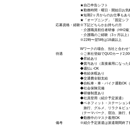
★自己申告シフト
★勤務時間・曜日・開始日お気
★短期2ヶ月からのお仕事もあ
★「オープニング」「固定シフ
応募資格・経験
※下記どちらかお持ちの方
・介護職員初任者研修（HH2級
・介護職のご経験（3ヶ月以上
※22時〜翌5時は18歳以上
Wワークの場合、当社と合わせ
待遇
☆ご来社登録でQUOカード2,
◆昇給あり
◆賞与あり（直接雇用になった
◆週払いOK
◆有給休暇あり
◆交通費全額支給
◆自転車・車・バイク通勤OK
◆社会保険完備
◆研修制度あり
◆社員登用（紹介予定派遣）
◆ベネフィット・ステーション
旅行、グルメ、リラク＆ビュ
（テーマパーク、宿泊、旅行、
◆勤務中のマスク着用OK
備考
※紹介予定派遣は派遣期間終了