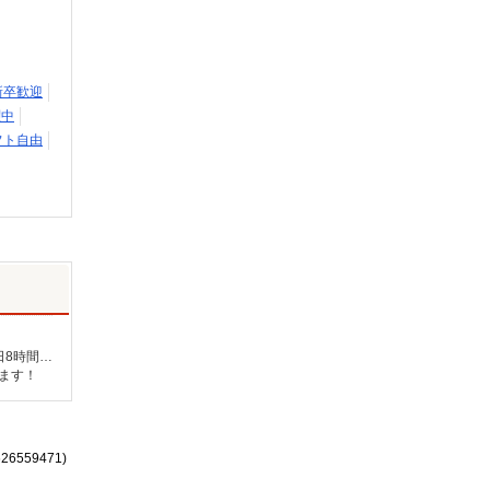
新卒歓迎
躍中
フト自由
未経験：時給1250〜1450円（資格・経験による） 経験者：時給1450〜1650円（資格・経験による） ◎月収例 時給1650円×1日8時間×22日（週5日）＝29万400円 ◆昇給あり ◆支払い方法 ※日払い/週払い/月払い対応も可能です。詳しくは面談時にご相談ください。 ◆交通費：別途全額支給 ※当社規定あり
ります！
626559471)