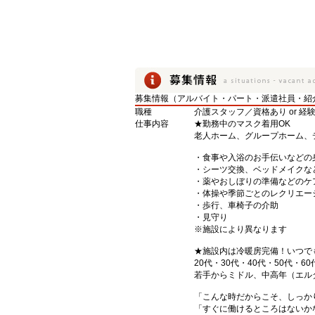
募集情報（アルバイト・パート・派遣社員・紹
職種
介護スタッフ／資格あり or 経
仕事内容
★勤務中のマスク着用OK
老人ホーム、グループホーム、
・食事や入浴のお手伝いなどの
・シーツ交換、ベッドメイクな
・薬やおしぼりの準備などのケ
・体操や季節ごとのレクリエー
・歩行、車椅子の介助
・見守り
※施設により異なります
★施設内は冷暖房完備！いつで
20代・30代・40代・50代・60
若手からミドル、中高年（エル
「こんな時だからこそ、しっか
「すぐに働けるところはないか