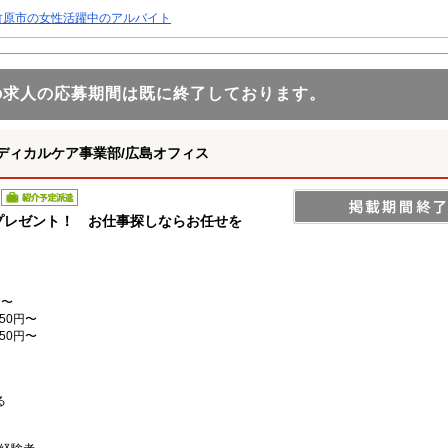
竹原市の女性活躍中のアルバイト
の求人の応募期間は既に終了しております。
ディカルケア事業部/広島オフィス
紹介予定派遣
分”プレゼント！ お仕事探しならお任せを
円〜
50円〜
50円〜
る