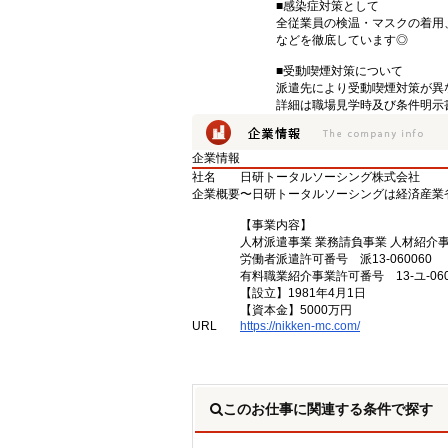
■感染症対策として
全従業員の検温・マスクの着用
などを徹底しています◎
■受動喫煙対策について
派遣先により受動喫煙対策が異
詳細は職場見学時及び条件明示
企業情報
社名
日研トータルソーシング株式会社
企業概要
〜日研トータルソーシングは経済産業
【事業内容】
人材派遣事業 業務請負事業 人材紹介
労働者派遣許可番号 派13-060060
有料職業紹介事業許可番号 13-ユ-060
【設立】1981年4月1日
【資本金】5000万円
URL
https://nikken-mc.com/
このお仕事に関連する条件で探す