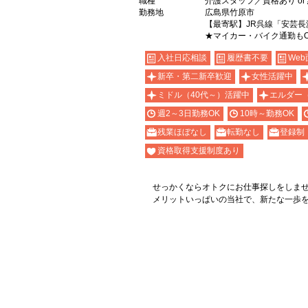
職種
介護スタッフ／資格あり or
勤務地
広島県竹原市
【最寄駅】JR呉線「安芸長
★マイカー・バイク通勤も
入社日応相談
履歴書不要
Web
新卒・第二新卒歓迎
女性活躍中
ミドル（40代～）活躍中
エルダー
週2～3日勤務OK
10時～勤務OK
残業ほぼなし
転勤なし
登録制
資格取得支援制度あり
せっかくならオトクにお仕事探しをしま
メリットいっぱいの当社で、新たな一歩