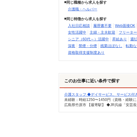
同じ職種から求人を探す
介護職・ヘルパー
同じ特徴から求人を探す
入社日応相談
履歴書不要
Web面接OK
女性活躍中
主婦・主夫歓迎
フリーター
シニア（60代～）活躍中
昇給あり
週
深夜
禁煙・分煙
残業ほぼなし
転勤な
資格取得支援制度あり
このお仕事に近い条件で探す
介護スタッフ ◆デイサービス、サービス付
広島県竹原市 【最寄駅】 ◆JR呉線「安芸