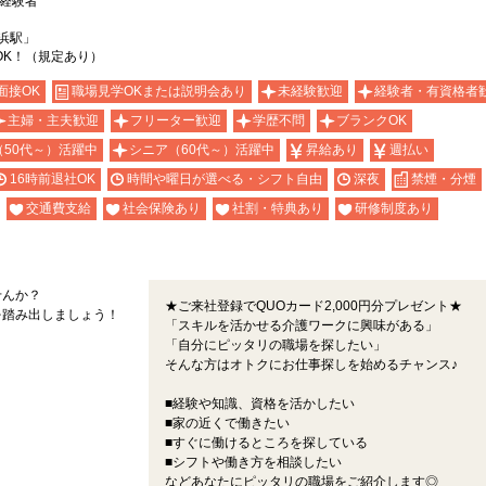
 経験者
浜駅」
OK！（規定あり）
面接OK
職場見学OKまたは説明会あり
未経験歓迎
経験者・有資格者
主婦・主夫歓迎
フリーター歓迎
学歴不問
ブランクOK
（50代～）活躍中
シニア（60代～）活躍中
昇給あり
週払い
16時前退社OK
時間や曜日が選べる・シフト自由
深夜
禁煙・分煙
交通費支給
社会保険あり
社割・特典あり
研修制度あり
せんか？
★ご来社登録でQUOカード2,000円分プレゼント★
を踏み出しましょう！
「スキルを活かせる介護ワークに興味がある」
「自分にピッタリの職場を探したい」
そんな方はオトクにお仕事探しを始めるチャンス♪
■経験や知識、資格を活かしたい
■家の近くで働きたい
■すぐに働けるところを探している
■シフトや働き方を相談したい
などあなたにピッタリの職場をご紹介します◎