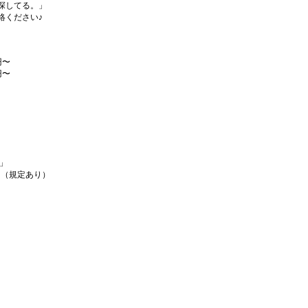
探してる。」
絡ください♪
円〜
円〜
」
！（規定あり）