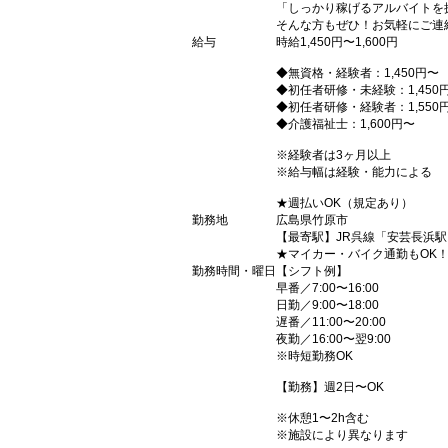
「しっかり稼げるアルバイトを
そんな方もぜひ！お気軽にご連
給与
時給1,450円〜1,600円
◆無資格・経験者：1,450円〜
◆初任者研修・未経験：1,450
◆初任者研修・経験者：1,550
◆介護福祉士：1,600円〜
※経験者は3ヶ月以上
※給与幅は経験・能力による
★週払いOK（規定あり）
勤務地
広島県竹原市
【最寄駅】JR呉線「安芸長浜駅
★マイカー・バイク通勤もOK
勤務時間・曜日
【シフト例】
早番／7:00〜16:00
日勤／9:00〜18:00
遅番／11:00〜20:00
夜勤／16:00〜翌9:00
※時短勤務OK
【勤務】週2日〜OK
※休憩1〜2h含む
※施設により異なります