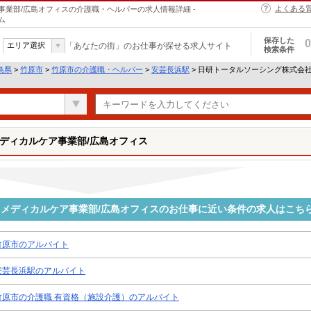
よくある
業部/広島オフィスの介護職・ヘルパーの求人情報詳細 -
ム
保存した
0
エリア選択
「あなたの街」のお仕事が探せる求人サイト
検索条件
島県
>
竹原市
>
竹原市の介護職・ヘルパー
>
安芸長浜駅
> 日研トータルソーシング株式会
ディカルケア事業部/広島オフィス
メディカルケア事業部/広島オフィスのお仕事に近い条件の求人はこち
竹原市のアルバイト
安芸長浜駅のアルバイト
竹原市の介護職 有資格（施設介護）のアルバイト