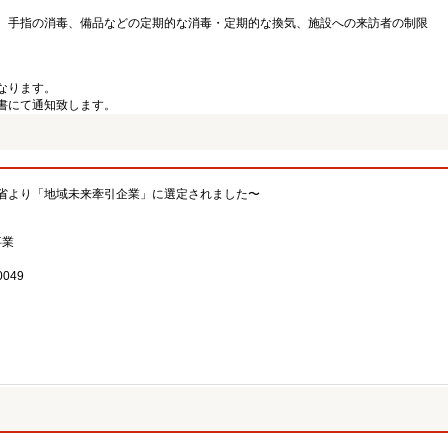
、手指の消毒、備品などの定期的な消毒・定期的な換気、施設への来訪者の制限
なります。
書にて通知致します。
省より「地域未来牽引企業」に選定されました〜
事業
049