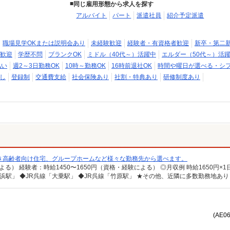
同じ雇用形態から求人を探す
アルバイト
パート
派遣社員
紹介予定派遣
職場見学OKまたは説明会あり
未経験歓迎
経験者・有資格者歓迎
新卒・第二
歓迎
学歴不問
ブランクOK
ミドル（40代～）活躍中
エルダー（50代～）活
払い
週2～3日勤務OK
10時～勤務OK
16時前退社OK
時間や曜日が選べる・シ
し
登録制
交通費支給
社会保険あり
社割・特典あり
研修制度あり
き高齢者向け住宅、グループホームなど様々な勤務先から選べます。
長浜駅」 ◆JR呉線「大乗駅」 ◆JR呉線「竹原駅」 ★その他、近隣に多数勤務地あ
(AE0