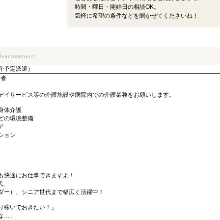
時間・曜日・開始日の相談OK。
気軽に希望の条件などを聞かせてくださいね！
介予定派遣）
験者
デイサービス等の介護施設や病院内での介護業務をお願いします。
身体介護
どの環境整備
ア
ション
も快適にお仕事できますよ！
代、
ダー）、シニア世代まで幅広く活躍中！
り稼いでおきたい！」
な…」