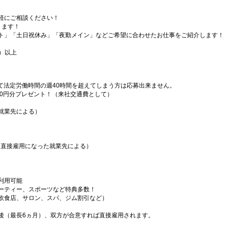
軽にご相談ください！
ります！
ト」「土日祝休み」「夜勤メイン」などご希望に合わせたお仕事をご紹介します！
）以上
）
て法定労働時間の週40時間を超えてしまう方は応募出来ません。
000円分プレゼント！（来社交通費として）
就業先による）
（直接雇用になった就業先による）
利用可能
ーティー、スポーツなど特典多数！
飲食店、サロン、スパ、ジム割引など）
後（最長6ヵ月）、双方が合意すれば直接雇用されます。