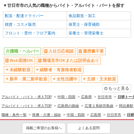
派遣社員
廿日市市の人気の職種からバイト・アルバイト・パートを探す
株式会社kotrio /●HR-H-2077238
毎日通うのが楽しみになる＊ホテルのような美
配送・配達ドライバー
食品製造・加工
しいサ高住のSTAFF
雑貨・コスメ販売
保育士・保育補助
時給1350円〜1937円 ＜日払い有/週払い有/交
フロント・受付・フロア案内
栄養士・管理栄養士
通費全支給(ガソリン代含む)＞
廿日市市｜宮島口駅が最寄り
介護職・ヘルパー
入社日応相談
履歴書不要
詳細を見る
キープ
Web面接OK
職場見学OKまたは説明会あり
派遣社員
未経験歓迎
経験者・有資格者歓迎
株式会社kotrio /●HR-H-1855874
新卒・第二新卒歓迎
女性活躍中
主婦・主夫歓迎
宮内串戸＊障がい者通所施設スタッフ大募集！
無資格・未経験歓迎
もっと見る
時給1450円〜1937円 ＜日払い有/週払い有/交
アルバイト・バイト・求人TOP
中国・四国
広島県
廿日市市
日研トー
通費全支給(ガソリン代含む)＞
アルバイト・バイト・求人TOP
広島県の路線
広電２系統宮島線
阿品東駅
廿日市市
職種・条件一覧
医療・介護・福祉
中国・四国
広島県
廿日市市
日研
詳細を見る
キープ
掲載ご希望のお客様へ
よくある質問