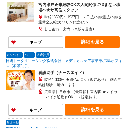
宮内串戸★未経験OKの人間関係に悩まない職
場へ★サ高住スタッフ
時給1350円〜1937円 ＜日払い有/週払い有/交
通費全支給(ガソリン代含む)＞
廿日市市｜宮内串戸駅が最寄り
詳細を見る
キープ
アルバイト
パート
派遣社員
日研トータルソーシング株式会社 メディカルケア事業部/広島オフィ
ス【看護助手】
看護助手（ナースエイド）
時給1,300円 ★週払いOK（規定あり） ※給与
幅は経験・能力による
広島県廿日市市 【最寄駅】宮内駅 ★マイカ
ー・バイク通勤もOK！（規定あり）
詳細を見る
キープ
派遣社員