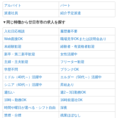
ス【看護助手】
アルバイト
パート
看護助手（ナースエイド）
派遣社員
紹介予定派遣
時給1,300円 ★週払いOK（規定あり） ※給与
幅は経験・能力による
同じ特徴から廿日市市の求人を探す
広島県廿日市市 【最寄駅】広電廿日市駅 ★マ
入社日応相談
履歴書不要
イカー・バイク通勤もOK！（規定あり）
Web面接OK
職場見学OKまたは説明会あり
詳細を見る
キープ
未経験歓迎
経験者・有資格者歓迎
新卒・第二新卒歓迎
女性活躍中
アルバイト
パート
派遣社員
日研トータルソーシング株式会社 メディカルケア事業部/広島オフィ
主婦・主夫歓迎
フリーター歓迎
ス【看護助手】
学歴不問
ブランクOK
看護助手（ナースエイド）
ミドル（40代～）活躍中
エルダー（50代～）活躍中
時給1,300円 ★週払いOK（規定あり） ※給与
幅は経験・能力による
シニア（60代～）活躍中
昇給あり
広島県廿日市市 【最寄駅】広電阿品駅 ★マイ
週払い
週2～3日勤務OK
カー・バイク通勤もOK！（規定あり）
10時～勤務OK
16時前退社OK
詳細を見る
キープ
時間や曜日が選べる・シフト自由
深夜
禁煙・分煙
残業ほぼなし
派遣社員