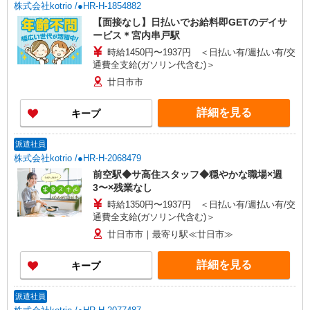
株式会社kotrio /●HR-H-1854882
【面接なし】日払いでお給料即GETのデイサ
ービス＊宮内串戸駅
時給1450円〜1937円 ＜日払い有/週払い有/交
通費全支給(ガソリン代含む)＞
廿日市市
詳細を見る
キープ
派遣社員
株式会社kotrio /●HR-H-2068479
前空駅◆サ高住スタッフ◆穏やかな職場×週
3〜×残業なし
時給1350円〜1937円 ＜日払い有/週払い有/交
通費全支給(ガソリン代含む)＞
廿日市市｜最寄り駅≪廿日市≫
詳細を見る
キープ
派遣社員