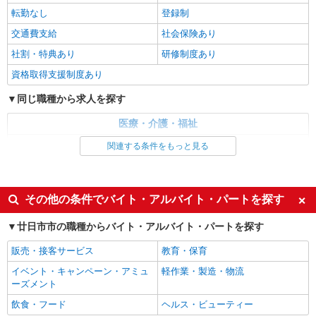
転勤なし
登録制
株式会社kotrio /●HR-H-2078508
＼収入アップを全面サポート／小規模デイ
交通費支給
社会保険あり
STAFF|資格支援制度あり
社割・特典あり
研修制度あり
時給1350円〜1937円 ＜日払い有/週払い有/交
通費全支給(ガソリン代含む)＞
資格取得支援制度あり
廿日市市
同じ職種から求人を探す
詳細を見る
キープ
医療・介護・福祉
介護職・ヘルパー
関連する条件をもっと見る
アルバイト
パート
派遣社員
日研トータルソーシング株式会社 メディカルケア事業部/広島オフィ
同じ特徴から求人を探す
ス【看護助手】
未経験歓迎
ミドル（40代～）活躍中
看護助手（ナースエイド）
その他の条件でバイト・アルバイト・パートを探す
週2～3日勤務OK
深夜
時給1,300円 ★週払いOK（規定あり） ※給与
廿日市市の職種からバイト・アルバイト・パートを探す
幅は経験・能力による
交通費支給
社会保険あり
広島県廿日市市 【最寄駅】地御前駅 ★マイカ
販売・接客サービス
教育・保育
ー・バイク通勤もOK！（規定あり）
イベント・キャンペーン・アミュ
軽作業・製造・物流
ーズメント
詳細を見る
キープ
飲食・フード
ヘルス・ビューティー