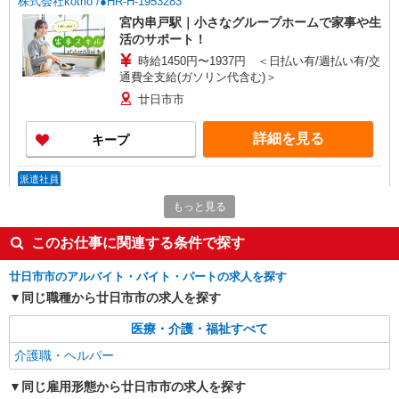
株式会社kotrio /●HR-H-1953283
宮内串戸駅｜小さなグループホームで家事や生
活のサポート！
時給1450円〜1937円 ＜日払い有/週払い有/交
通費全支給(ガソリン代含む)＞
廿日市市
詳細を見る
キープ
派遣社員
株式会社kotrio /●HR-H-1991473
もっと見る
宮内串戸＊グループホームSTAFF＊生活のサ
ポート業務を担当
このお仕事に関連する条件で探す
時給1350円〜1937円 ＜日払い有/週払い有/交
通費全支給(ガソリン代含む)＞
廿日市市のアルバイト・バイト・パートの求人を探す
廿日市市
同じ職種から廿日市市の求人を探す
医療・介護・福祉すべて
詳細を見る
キープ
介護職・ヘルパー
アルバイト
パート
派遣社員
同じ雇用形態から廿日市市の求人を探す
日研トータルソーシング株式会社 メディカルケア事業部/広島オフィ