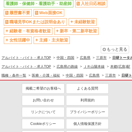
看護師・保健師・看護助手・助産師
入社日応相談
履歴書不要
Web面接OK
職場見学OKまたは説明会あり
未経験歓迎
経験者・有資格者歓迎
新卒・第二新卒歓迎
女性活躍中
主婦・主夫歓迎
もっと見る
アルバイト・バイト・求人TOP
中国・四国
広島県
三原市
日研トータ
アルバイト・バイト・求人TOP
広島県の路線
ＪＲ山陽本線
本郷(広島)駅
職種・条件一覧
医療・介護・福祉
中国・四国
広島県
三原市
日研ト
掲載ご希望のお客様へ
よくある質問
お問い合わせ
利用規約
リンクについて
プライバシーポリシー
Cookieポリシー
個人情報保護方針