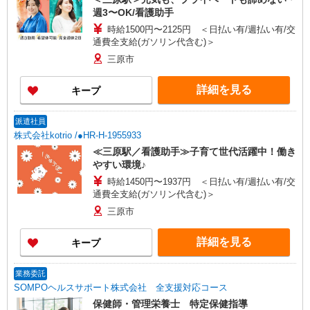
週3〜OK/看護助手
時給1500円〜2125円 ＜日払い有/週払い有/交
通費全支給(ガソリン代含む)＞
三原市
詳細を見る
キープ
派遣社員
株式会社kotrio /●HR-H-1955933
≪三原駅／看護助手≫子育て世代活躍中！働き
やすい環境♪
時給1450円〜1937円 ＜日払い有/週払い有/交
通費全支給(ガソリン代含む)＞
三原市
詳細を見る
キープ
業務委託
SOMPOヘルスサポート株式会社 全支援対応コース
保健師・管理栄養士 特定保健指導