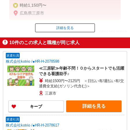
時給1,150円〜
広島県三原市
詳細を見る
ID：AE0625535560
10
件のこの求人と職種が同じ求人
掲載期間終了
派遣社員
株式会社kotrio /●HR-H-2078598
≪三原駅≫年齢不問！０からスタートでも活躍
できる看護助手♪
時給1500円〜2125円 ＜日払い有/週払い有/交
通費全支給(ガソリン代含む)＞
三原市
詳細を見る
キープ
派遣社員
株式会社kotrio /●HR-H-2078617