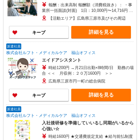
報酬：出来高制 報酬額（消費税抜き）： ・事
業所一括面談(対面) 1日：10,000円〜14,716円 ・
個別訪問(対面) 1件：4,286円〜5,239円 ・遠隔面
【活動エリア】広島県三原市及びその周辺
談 1件：1,500〜1,691円 ・電話支援 1件：
1,000円〜1,429円 ・ICTメール支援 1件：500円
詳細を見る
キープ
※上記金額に消費税を加えた金額をお支払いいた
します ※交通費・電話代は弊社負担。その他、支
援内容により細則あり。
派遣社員
株式会社ルフト・メディカルケア 福山オフィス
エイドアシスタント
時給1200円 →月21日出勤×8時間/日 勤務の場
合 ＜＜ 月収例：２０万1600円 ＞＞
広島県三原市円一町の総合病院
詳細を見る
キープ
派遣社員
株式会社ルフト・メディカルケア 福山オフィス
入社後研修を準備していいるし同期がいるから
心強い☆
時給1600円 ★交通費規定支給 ★給与前払制度