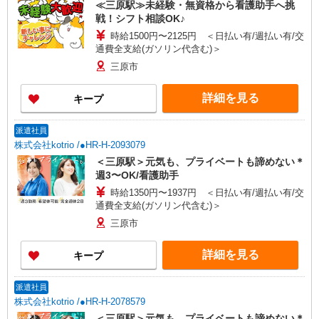
≪三原駅≫未経験・無資格から看護助手へ挑
戦！シフト相談OK♪
時給1500円〜2125円 ＜日払い有/週払い有/交
通費全支給(ガソリン代含む)＞
三原市
詳細を見る
キープ
派遣社員
株式会社kotrio /●HR-H-2093079
＜三原駅＞元気も、プライベートも諦めない＊
週3〜OK/看護助手
時給1350円〜1937円 ＜日払い有/週払い有/交
通費全支給(ガソリン代含む)＞
三原市
詳細を見る
キープ
派遣社員
株式会社kotrio /●HR-H-2078579
＜三原駅＞元気も、プライベートも諦めない＊