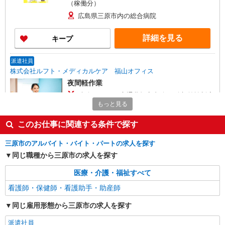
（稼働分）
広島県三原市内の総合病院
詳細を見る
キープ
派遣社員
株式会社ルフト・メディカルケア 福山オフィス
夜間軽作業
時給1600円 ★交通費規定支給 ★給与前払制度
（稼働分） ★駐車場無料 時給×時間×勤務日数＝
もっと見る
月収 1600×5.5×22＝193,600
三原市東町の総合病院
このお仕事に関連する条件で探す
詳細を見る
キープ
三原市のアルバイト・バイト・パートの求人を探す
同じ職種から三原市の求人を探す
派遣社員
株式会社ルフト・メディカルケア 福山オフィス
医療・介護・福祉すべて
ナイトアシスタント（オープニング）
看護師・保健師・看護助手・助産師
時給1600円 →月22日出勤×6時間/日 勤務の場
同じ雇用形態から三原市の求人を探す
合 ＜＜ 月収例：224,400円 ＞＞
広島県三原市円一町の総合病院
派遣社員