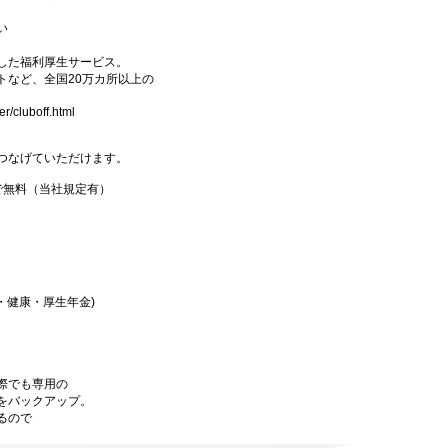
い
した福利厚生サービス。
トなど、全国20万カ所以上の
。
er/cluboff.html
つなげていただけます。
で無料（当社規定有）
・健康・厚生年金)
際でも専用の
をバックアップ。
るので