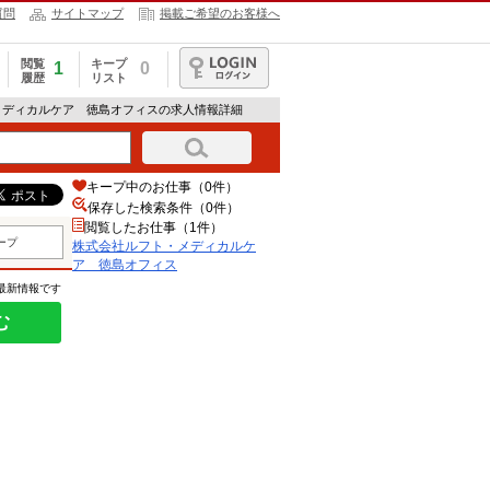
質問
サイトマップ
掲載ご希望のお客様へ
閲覧
キープ
1
0
履歴
リスト
ログイン
メディカルケア 徳島オフィスの求人情報詳細
キープ中のお仕事（0件）
保存した検索条件（
0
件）
閲覧したお仕事（1件）
ープ
株式会社ルフト・メディカルケ
ア 徳島オフィス
の最新情報です
む