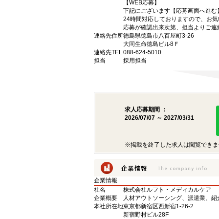
【WEB応募】
下記にございます【応募画面へ進む
24時間対応しておりますので、お
応募が確認出来次第、担当よりご連
連絡先住所
徳島県徳島市八百屋町3-26
大同生命徳島ビル8Ｆ
連絡先TEL
088-624-5010
担当
採用担当
求人応募期間 ：
2026/07/07 ～ 2027/03/31
※掲載を終了した求人は閲覧できま
企業情報
社名
株式会社ルフト・メディカルケア
企業概要
人材アウトソーシング、派遣業、紹
本社所在地
東京都新宿区西新宿1-26-2
新宿野村ビル28F