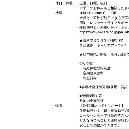
休日・休暇
土曜、日曜、祝日
☆平日のお休みもご相談くださ
待遇
★Medicalcare Club Off
社員とご家族が利用できる充実
宿泊・レジャー・ライフサポー
優待施設をご利用いただけます
https://www.m-care.co.jp/job_off
★資格支援制度(社内規定有)
自己成長、キャリアアップへと
★給与前払い制度 ※月3回ま
◎その他
・有給休暇取得制度
・定期健康診断
・制服貸与
■各種社会保険完備(雇用・労災
■受動喫煙対応
敷地内全面禁煙
備考
【24時間いつでもサポート】
夜勤勤務や土・日・祝日勤務の
コールセンターで社員の皆さん
どんな時でも会社と連絡が取れ
安心して勤務ができます。