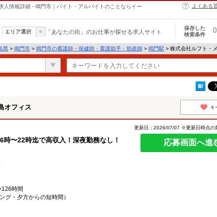
よくある
人情報詳細 - 鳴門市｜バイト・アルバイトのことならイー
保存した
0
エリア選択
「あなたの街」のお仕事が探せる求人サイト
検索条件
島県
>
鳴門市
>
鳴門市の看護師・保健師・看護助手・助産師
>
鳴門駅
> 株式会社ルフト・
島オフィス
キ
更新日：2026/07/07 ※更新日時点
6時〜22時迄で高収入！深夜勤務なし！
応募画面へ進
支給
×126時間
ング・夕方からの短時間）