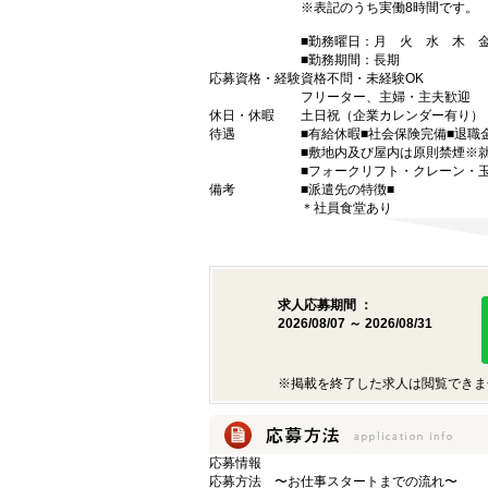
※表記のうち実働8時間です。
■勤務曜日：月 火 水 木
■勤務期間：長期
応募資格・経験
資格不問・未経験OK
フリーター、主婦・主夫歓迎
休日・休暇
土日祝（企業カレンダー有り）
待遇
■有給休暇■社会保険完備■退職
■敷地内及び屋内は原則禁煙※
■フォークリフト・クレーン・
備考
■派遣先の特徴■
＊社員食堂あり
求人応募期間 ：
2026/08/07 ～ 2026/08/31
※掲載を終了した求人は閲覧できま
応募情報
応募方法
〜お仕事スタートまでの流れ〜