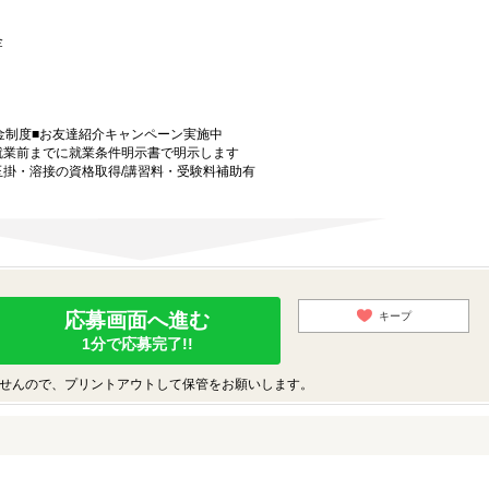
 金
金制度■お友達紹介キャンペーン実施中
就業前までに就業条件明示書で明示します
玉掛・溶接の資格取得/講習料・受験料補助有
応募画面へ進む
キープ
1分で応募完了!!
せんので、プリントアウトして保管をお願いします。