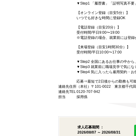
▼Step1 「履歴書」「証明写真不
【オンライン登録（目安5分）】
いつでも好きな時間に登録OK
【電話登録（目安20分）】
受付時間/平日9:00〜19:00
※電話登録の場合、就業前には登録
【来場登録（目安1時間30分）】
受付時間/平日10:00〜17:00
▼Step2 全国にあるお仕事の中
▼Step3 就業前に職場見学で気に
▼Step4 気に入ったら雇用契約・
応募⇒最短で2日後からの勤務も可
連絡先住所
（本社）〒101-0022 東京都千代
連絡先TEL
0120-707-942
担当
採用係
求人応募期間 ：
2026/08/07 ～ 2026/08/31