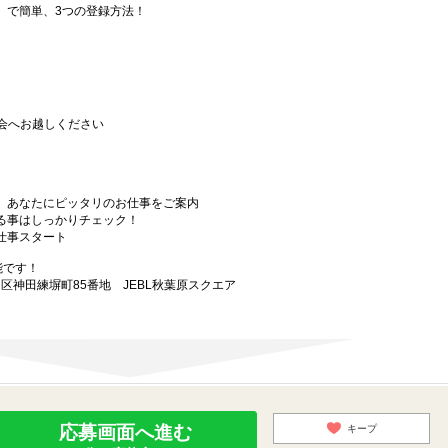
要」で簡単、3つの登録方法！
会へお越しください
から、あなたにピッタリのお仕事をご案内
なる事はしっかりチェック！
お仕事スタート
能です！
田区神田練塀町85番地 JEBL秋葉原スクエア
応募画面へ進む
キープ