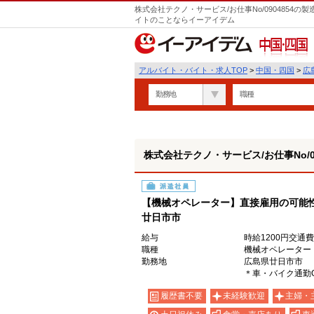
株式会社テクノ・サービス/お仕事No/0904854
イトのことならイーアイデム
中国・四国
アルバイト・バイト・求人TOP
>
中国・四国
>
広
勤務地
職種
株式会社テクノ・サービス/お仕事No/09
派遣社員
【機械オペレーター】直接雇用の可能
廿日市市
給与
時給1200円交通
職種
機械オペレーター
勤務地
広島県廿日市市
＊車・バイク通勤
履歴書不要
未経験歓迎
主婦・