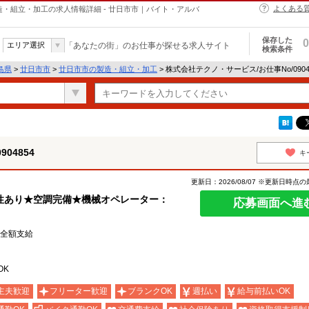
よくある
の製造・組立・加工の求人情報詳細 - 廿日市市｜バイト・アルバ
保存した
0
エリア選択
「あなたの街」のお仕事が探せる求人サイト
検索条件
島県
>
廿日市市
>
廿日市市の製造・組立・加工
> 株式会社テクノ・サービス/お仕事No/090
04854
キ
更新日：2026/08/07 ※更新日時点
性あり★空調完備★機械オペレーター：
応募画面へ進
費全額支給
OK
主夫歓迎
フリーター歓迎
ブランクOK
週払い
給与前払いOK