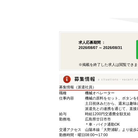
求人応募期間 ：
2026/08/07 ～ 2026/08/31
※掲載を終了した求人は閲覧できま
募集情報（派遣社員）
職種
機械オペレーター
仕事内容
機械の原料をセット、ボタンを
土日祝休みだから、週末は趣味
派遣先との連携を通じて、直接
給与
時給1200円交通費全額支給
勤務地
広島県廿日市市
＊車・バイク通勤OK
交通アクセス
山陽本線「大野浦駅」より徒歩2
勤務時間・曜日
08:00〜17:00