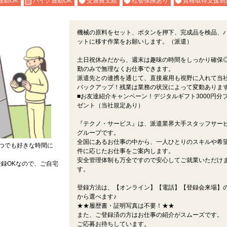
通勤OK
バイク通勤OK
交通費支給
社会保険あり
資格取得支援制
機械の原料をセット、ボタンを押下、完成品を検品、
ットに移す作業をお願いします。（派遣）
土日祝休みだから、週末は趣味の時間をしっかり確保
勤のみで無理なくお仕事できます。
派遣先との連携を通じて、直接雇用も視野に入れて当
バックアップ！残業は業務の状況によって変動ありま
■お友達紹介キャンペーン！デジタルギフト3000円分
ゼント（当社規定あり）
『テクノ・サービス』は、派遣業界大手スタッフサー
グループです。
全国にあるお仕事の中から、一人ひとりのスキルや希
つでも好きな時間に
件に応じたお仕事をご案内します。
安全管理体制も万全ですので安心してご就業いただけ
録OKなので、ご自宅
す。
登録方法は、【オンライン】【電話】【登録会来場】の
から選べます♪
★★履歴書・証明写真は不要！★★
また、ご登録済の方はお仕事の紹介がスムーズです。
ご応募お待ちしています。