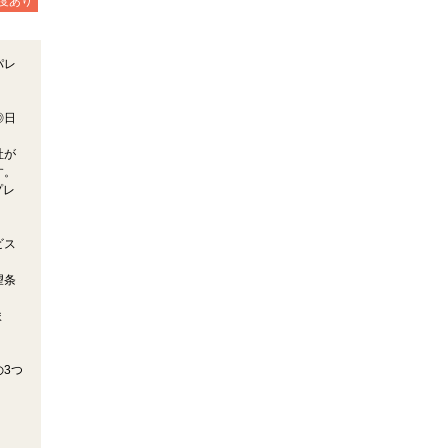
度あり
パレ
◎日
社が
す。
プレ
ビス
望条
ま
3つ