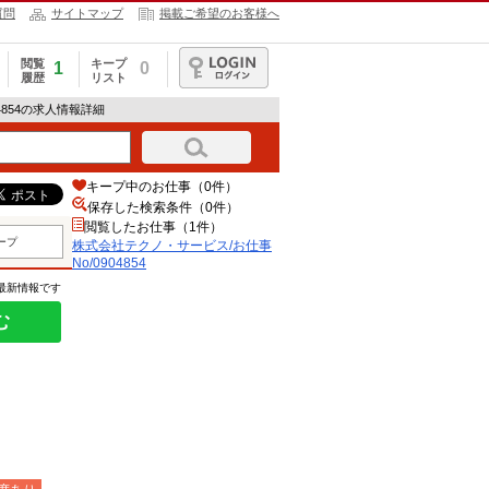
質問
サイトマップ
掲載ご希望のお客様へ
閲覧
キープ
1
0
履歴
リスト
ログイン
4854の求人情報詳細
キープ中のお仕事（0件）
保存した検索条件（
0
件）
閲覧したお仕事（1件）
ープ
株式会社テクノ・サービス/お仕事
No/0904854
の最新情報です
む