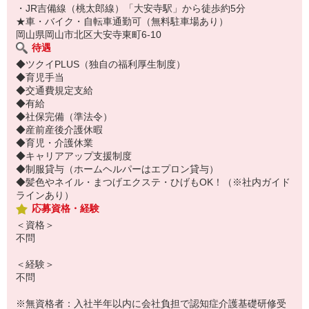
・JR吉備線（桃太郎線）「大安寺駅」から徒歩約5分
★車・バイク・自転車通勤可（無料駐車場あり）
岡山県岡山市北区大安寺東町6-10
待遇
◆ツクイPLUS（独自の福利厚生制度）
◆育児手当
◆交通費規定支給
◆有給
◆社保完備（準法令）
◆産前産後介護休暇
◆育児・介護休業
◆キャリアアップ支援制度
◆制服貸与（ホームヘルパーはエプロン貸与）
◆髪色やネイル・まつげエクステ・ひげもOK！（※社内ガイド
ラインあり）
応募資格・経験
＜資格＞
不問
＜経験＞
不問
※無資格者：入社半年以内に会社負担で認知症介護基礎研修受