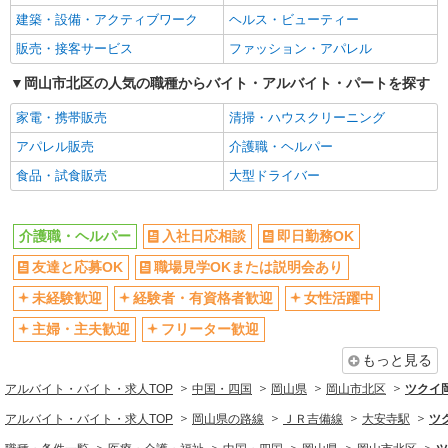
建築・設備・アクティブワーク
ヘルス・ビューティー
販売・接客サービス
ファッション・アパレル
岡山市北区の人気の職種からバイト・アルバイト・パートを探す
家電・携帯販売
清掃・ハウスクリーニング
アパレル販売
介護職・ヘルパー
食品・試食販売
大型ドライバー
介護職・ヘルパー
入社日応相談
即日勤務OK
友達と応募OK
職場見学OKまたは説明会あり
未経験歓迎
経験者・有資格者歓迎
女性活躍中
主婦・主夫歓迎
フリーター歓迎
もっと見る
アルバイト・バイト・求人TOP
中国・四国
岡山県
岡山市北区
ツクイ
アルバイト・バイト・求人TOP
岡山県の路線
ＪＲ吉備線
大安寺駅
ツ