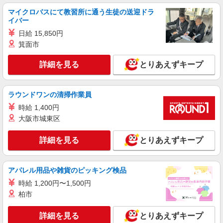
マイクロバスにて教習所に通う生徒の送迎ドラ
時給1450円〜2062円 ＜日払い有/週払い有/交
イバー
通費全支給(ガソリン代含む)＞
日給 15,850円
岡山市北区 清輝橋駅周辺
箕面市
詳細を見る
キープ
詳細を見る
とりあえずキープ
派遣社員
株式会社kotrio /●OK-H-1481404
ラウンドワンの清掃作業員
[ 面接なし ]岡山駅近くの支援員★社会活動の
時給 1,400円
見守りなど
大阪市城東区
時給：1450円〜2062円 ＜交通費全額支給（ガ
ソリン代含む）/日払い有＞
詳細を見る
とりあえずキープ
岡山市北区
詳細を見る
キープ
アパレル用品や雑貨のピッキング検品
時給 1,200円〜1,500円
派遣社員
柏市
株式会社kotrio /●OK-H-1993638
岡山市北区｜サ高住STAFF＊落ち着いた雰囲
詳細を見る
とりあえずキープ
気でゆったりお仕事♪