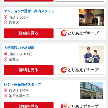
時給1350円〜2062円 ＜日払い有/週払い有/交
通費全支給(ガソリン代含む)＞
マンションの受付・案内スタッフ
岡山市北区
時給 2,000円
渋谷区
詳細を見る
キープ
詳細を見る
とりあえずキープ
派遣社員
株式会社kotrio /●OK-H-2021177
＜岡山市北区＞デイサービスSTAFF募集≪週3
大学病院の中材滅菌
勤務≫≪夕方退社≫
月給 254,160円
時給1350円〜2062円 ＜日払い有/週払い有/交
足立区
通費全支給(ガソリン代含む)＞
岡山市北区 ≪交通費全額支給！≫
詳細を見る
とりあえずキープ
詳細を見る
キープ
レジ・商品陳列スタッフ
派遣社員
時給 1,120円
株式会社kotrio /●OK-H-1993614
神戸市垂水区
岡山市北区＊グループホームSTAFF＊生活の
サポート業務を担当
詳細を見る
とりあえずキープ