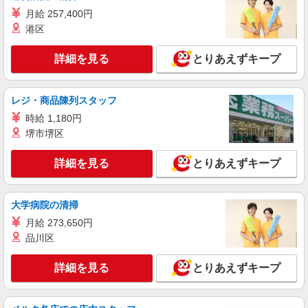
住スタッフ！
月給 257,400円
時給1350円〜2062円 ＜日払い有/週払い有/交
港区
通費全支給(ガソリン代含む)＞
岡山市北区 ≪交通費全額支給！≫
詳細を見る
とりあえずキープ
詳細を見る
キープ
レジ・商品陳列スタッフ
時給 1,180円
派遣社員
株式会社kotrio /●OK-H-2021266
堺市堺区
岡山市北区＊グループホームSTAFF＊生活の
サポート業務を担当
詳細を見る
とりあえずキープ
時給1350円〜2062円 ＜日払い有/週払い有/交
通費全支給(ガソリン代含む)＞
大学病院の清掃
岡山市北区 ≪交通費全額支給！≫
月給 273,650円
品川区
詳細を見る
キープ
詳細を見る
とりあえずキープ
派遣社員
株式会社kotrio /●OK-H-1993686
岡山市北区⇒需要のある福祉業界で介護デビュ