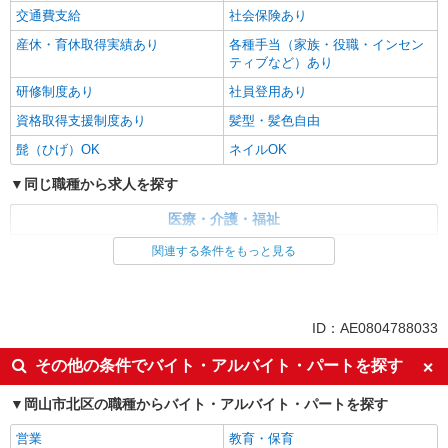
交通費支給
社会保険あり
産休・育休取得実績あり
各種手当（家族・役職・インセン
ティブなど）あり
研修制度あり
社員登用あり
資格取得支援制度あり
髪型・髪色自由
髭（ひげ）OK
ネイルOK
同じ職種から求人を探す
医療・介護・福祉
介護職・ヘルパー
関連する条件をもっと見る
同じ特徴から求人を探す
未経験歓迎
ミドル（40代～）活躍中
ID：AE0804788033
副業・WワークOK
交通費支給
その他の条件でバイト・アルバイト・パートを探す
社会保険あり
産休・育休取得実績あり
岡山市北区の職種からバイト・アルバイト・パートを探す
社員登用あり
営業
教育・保育