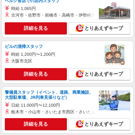
ベルク各店での店内スタッフ
ー＊資格支援あり
時給 1,065円
時給1350円〜2062円 ＜日払い有/週払い有/交
古河市・佐野市・前橋市・高崎市・伊勢崎市・太田市・館林市・
通費全支給(ガソリン代含む)＞
岡山市北区
詳細を見る
とりあえずキープ
詳細を見る
キープ
ビルの清掃スタッフ
派遣社員
時給 1,200円〜1,200円
株式会社kotrio /●OK-H-2021148
大阪市北区
<岡山市北区>高時給&シフト柔軟でいいとこ取
り♪サ高住の補助
詳細を見る
とりあえずキープ
時給1350円〜2062円 ＜日払い有/週払い有/交
通費全支給(ガソリン代含む)＞
岡山市北区 ≪交通費全額支給！≫
警備員スタッフ（イベント、道路、商業施設、
大型駐車場、JR列車見張りなど）
詳細を見る
キープ
日給 11,000円〜12,100円
栃木市・小山市・さいたま市西区・さいたま市岩槻区・久喜市・
派遣社員
株式会社kotrio /●OK-H-1811548
詳細を見る
とりあえずキープ
シニア向けマンションで見守り・食事配膳など
＊岡山市北区＊。日払可