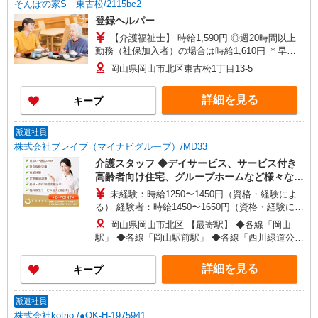
そんぽの家S 東古松/2115bc2
登録ヘルパー
【介護福祉士】 時給1,590円 ◎週20時間以上
勤務（社保加入者）の場合は時給1,610円 ＊早朝
夜間（〜8:00、18:00〜）：時給1,988円〜 ＊日曜
岡山県岡山市北区東古松1丁目13-5
祝日：時給1,890円〜 【実務者研修・初任者研修
（ヘルパー1級・2級）】 時給1,510円 ◎週20時間
詳細を見る
キープ
以上勤務（社保加入者）の場合は時給1,530円 ＊
早朝夜間（〜8:00、18:00〜）：時給1,888円〜 ＊
日曜祝日：時給1,810円〜 ◎身体介助、生活援助
派遣社員
が同時給 ◎キャンセル手当：職務時給の60％支給
株式会社ブレイブ（マイナビグループ）/MD33
介護スタッフ ◆デイサービス、サービス付き
高齢者向け住宅、グループホームなど様々な勤
務先から選べます。
未経験：時給1250〜1450円（資格・経験によ
る） 経験者：時給1450〜1650円（資格・経験によ
る） ◎月収例 時給1650円×1日8時間×22日（週5
岡山県岡山市北区 【最寄駅】 ◆各線「岡山
日）＝29万400円 ◆昇給あり ◆支払い方法 ※日払
駅」 ◆各線「岡山駅前駅」 ◆各線「西川緑道公園
い/週払い/月払い対応も可能です。詳しくは面談時
駅」 ★その他、近隣に多数勤務地あります！
にご相談ください。 ◆交通費：別途全額支給 ※当
詳細を見る
キープ
社規定あり
派遣社員
株式会社kotrio /●OK-H-1975941