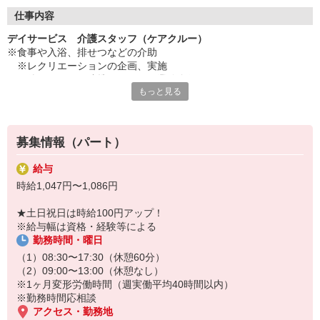
◇長く安心して働ける環境づくり
・ツクイ独自の福祉厚生制度でプライベートも充実
仕事内容
・子育てサポート企業として「くるみん認定」の取得
デイサービス 介護スタッフ（ケアクルー）
・子育て支援の福利厚生制度あり！子育てと仕事の両立を応援◎
※食事や入浴、排せつなどの介助
・スタッフ何でも相談窓口やライフキャリア相談など、各相談窓
※レクリエーションの企画、実施
口あり
※他スタッフと連携してのケア業務全般
もっと見る
※送迎・添乗業務
◇頑張った分、スタッフに還元！
※各種記録業務など
・2024年冬季賞与からインセンティブ賞与を導入
・パートは特別手当の支給あり
★＼サービス・職種の魅力／
募集情報（パート）
「今私たちに求められていることは何だろう」「どんな工夫をした
ら喜んでいただけるだろう」他職種で連携しながら創意工夫し支援
給与
していきます。感謝の言葉を直接いただけたり、信頼関係を築いて
時給1,047円〜1,086円
いくことができます。日勤のみで働け介護度も比較的高くないた
め、体に負担が少ないのも魅力の一つです。
★土日祝日は時給100円アップ！
※給与幅は資格・経験等による
勤務時間・曜日
（1）08:30〜17:30（休憩60分）
（2）09:00〜13:00（休憩なし）
※1ヶ月変形労働時間（週実働平均40時間以内）
※勤務時間応相談
アクセス・勤務地