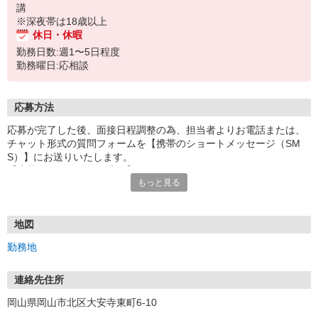
講
※深夜帯は18歳以上
休日・休暇
勤務日数:週1〜5日程度
勤務曜日:応相談
応募方法
応募が完了した後、面接日程調整の為、担当者よりお電話または、
チャット形式の質問フォームを【携帯のショートメッセージ（SM
S）】にお送りいたします。
【応募から採用までの流れ】
もっと見る
1.応募…Webもしくはお電話より応募ください。
2.面接…ご質問や働き方の相談も受け付けます。
※面接時に適性検査＋実技試験を実施
※実技試験はドライバーの職種のみとなります。
地図
3.採用…入社日はご相談に応じます。
勤務地
連絡先住所
岡山県岡山市北区大安寺東町6-10