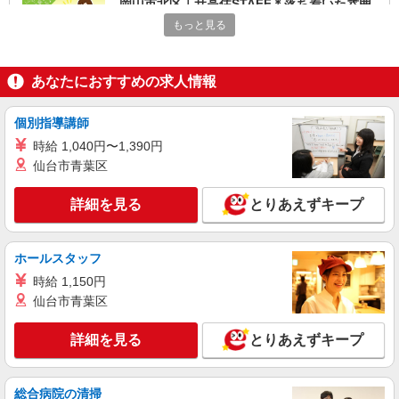
岡山市北区｜サ高住STAFF＊落ち着いた雰囲
気でゆったりお仕事♪
もっと見る
時給1350円〜2062円 ＜日払い有/週払い有/交
通費全支給(ガソリン代含む)＞
あなたにおすすめの求人情報
岡山市北区 ≪交通費全額支給！≫
詳細を見る
キープ
個別指導講師
時給 1,040円〜1,390円
派遣社員
仙台市青葉区
株式会社kotrio /●OK-H-1975723
岡山市北区｜シニア向けマンションで生活サポ
詳細を見る
とりあえずキープ
ート・フロアの巡回
時給1350円〜2062円 ＜日払い有/週払い有/交
通費全支給(ガソリン代含む)＞
ホールスタッフ
岡山市北区/庭瀬駅周辺
時給 1,150円
仙台市青葉区
詳細を見る
キープ
詳細を見る
とりあえずキープ
派遣社員
株式会社kotrio /●OK-H-2021016
総合病院の清掃
岡山市北区｜日払いOK！日収1万円超え×サ高