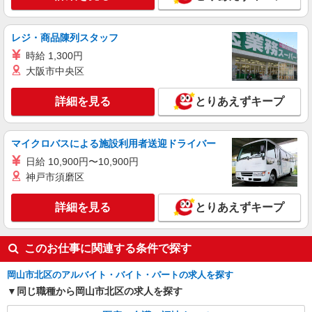
時給1350円〜2062円 ＜日払い有/週払い有/交
通費全支給(ガソリン代含む)＞
岡山市北区
レジ・商品陳列スタッフ
時給 1,300円
詳細を見る
キープ
大阪市中央区
派遣社員
詳細を見る
とりあえずキープ
株式会社kotrio /●OK-H-1993662
岡山市北区｜シニア向けマンションで夜勤専従
＊暮らしのお手伝い
マイクロバスによる施設利用者送迎ドライバー
時給1350円〜2062円 ＜日払い有/週払い有/交
日給 10,900円〜10,900円
通費全支給(ガソリン代含む)＞
神戸市須磨区
岡山市北区
詳細を見る
とりあえずキープ
詳細を見る
キープ
このお仕事に関連する条件で探す
岡山市北区のアルバイト・バイト・パートの求人を探す
同じ職種から岡山市北区の求人を探す